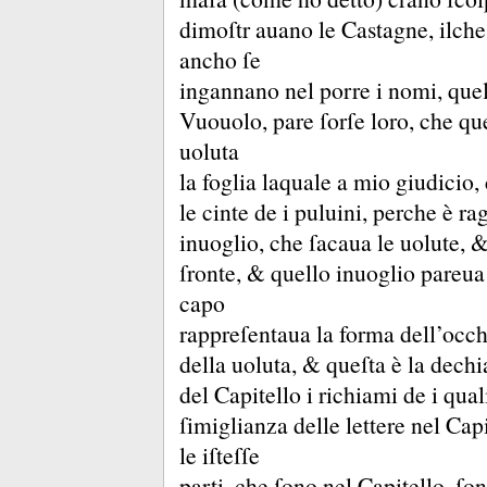
dimoſtr auano le Castagne, ilch
ancho ſe
ingannano nel porre i nomi, que
Vuouolo, pare ſorſe loro, che que
uoluta
la foglia laquale a mio giudicio,
le cinte de i puluini, perche è r
inuoglio, che ſacaua le uolute, 
ſronte, &
quello inuoglio pareua 
capo
rappreſentaua la forma dell’occ
della uoluta, &
queſta è la dech
del Capitello i richiami de i qua
ſimiglianza delle lettere nel Cap
le iſteſſe
parti, che ſono nel Capitello, ſo