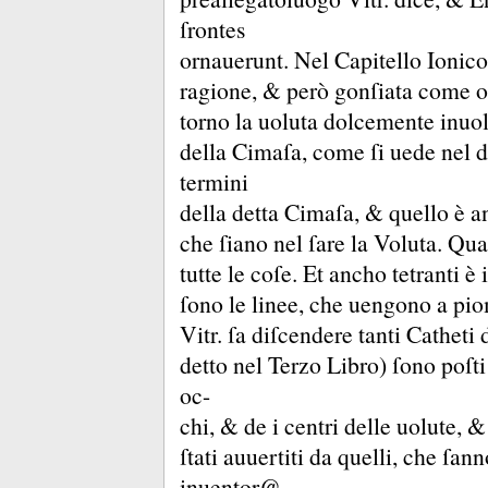
ſrontes
ornauerunt.
Nel Capitello Ionico
ragione, &
però gonſiata come o
torno la uoluta dolcemente inuol
della Cimaſa, come ſi uede nel di
termini
della detta Cimaſa, &
quello è a
che ſiano nel ſare la Voluta.
Quad
tutte le coſe.
Et ancho tetranti è 
ſono le linee, che uengono a pi
Vitr.
ſa diſcendere tanti Catheti
detto nel Terzo Libro) ſono poſt
oc-
chi, &
de i centri delle uolute, 
ſtati auuertiti da quelli, che ſann
inuentor@