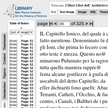
I Dieci Libri dell' Architettv
Vitruvius
,
Text
Text Image
Image
XML
Thumb
page
|<
<
of 325
>
>|
Table of Notes
<
IL Capitello Ionico, del quale à
Thumbnails
>
ſatto mentione.
Denominato ſu 
[Note]
Page: 51
[Note]
Page: 51
gli Ioni, che prima lo ſecero con
[Note]
Page: 51
[Note]
Page: 51
otto testc è mezza.
Questo no@
[Note]
Page: 52
Content
[Note]
Page: 52
minarono Puluinato pcr la ragion
[Note]
Page: 52
[Note]
Page: 52
tutta quella maniera rappre@
[Note]
Page: 52
Figures
[Note]
Page: 52
ſenta alcune gonſiezze à guiſa d
[Note]
Page: 52
[Note]
Page: 53
uocaboli del detto Capitello, da
[Note]
Page: 53
Handwritten
[Note]
Page: 53
eſſer dichiariti ſono queſti:
Abac
[Note]
Page: 53
[Note]
Page: 53
Tetranti, Catheti, l’Occhio, &
ſu
[Note]
Page: 53
[Note]
Page: 54
centro, i Canali, i Balthei de i p
[Note]
Page: 54
Notes
[Note]
Page: 54
preſente luogo noi dichiareremo