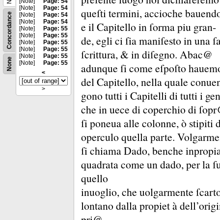
[Note]
Page: 54
[Note]
Page: 54
queſti termini, accioche bauendo 
Concordance
[Note]
Page: 54
[Note]
Page: 54
e il Capitello in ſorma piu gran-
[Note]
Page: 55
[Note]
Page: 55
de, egli ci ſia maniſesto in una ſ
[Note]
Page: 55
[Note]
Page: 55
ſcrittura, &
in diſegno.
Abac@
[Note]
Page: 55
None
[Note]
Page: 55
adunque ſi come eſpoſto hauemo à
<
del Capitello, nella quale conue
>
gono tutti i Capitelli di tutti i g
che in uece di coperchio di ſop
ſi poneua alle colonne, ò stipiti 
operculo quella parte.
Volgarm
ſi chiama Dado, benche inpropi
quadrata come un dado, per la ſua
quello
inuoglio, che uolgarmente ſcart
lontano dalla propiet à dell’ori
pri@