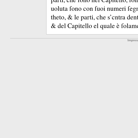
uoluta ſono con ſuoi numeri ſegna
theto, &
le parti, che s’cntra den
&
del Capitello el quale è ſola
Impre