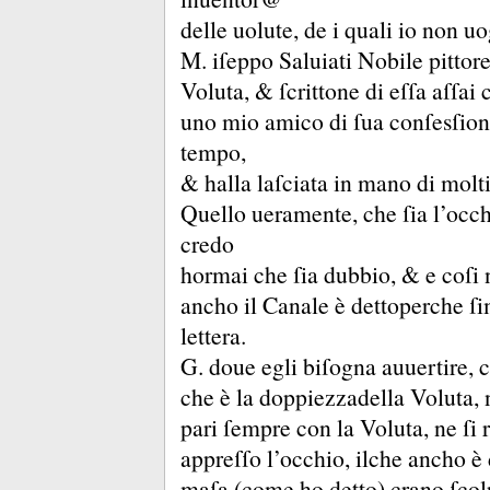
delle uolute, de i quali io non u
M.
iſeppo Saluiati Nobile pittor
Voluta, &
ſcrittone di eſſa aſſai
uno mio amico di ſua conſesſion
tempo,
&
halla laſciata in mano di molti
Quello ueramente, che ſia l’occh
credo
hormai che ſia dubbio, &
e coſi
ancho il Canale è dettoperche ſ
lettera.
G.
doue egli biſogna auuertire, c
che è la doppiezzadella Voluta, 
pari ſempre con la Voluta, ne ſi 
appreſſo l’occhio, ilche ancho 
maſa (come ho detto) crano ſcolpi