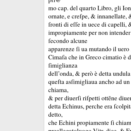
mo cap.
del quarto Libro, gli Io
ornate, e creſpe, &
innanellate,
ſronti di eſſe in uece di capelli,
impropiamente per non intender 
ſecondo alcune
apparenze ſi ua mutando il uero 
Cimaſa che in Greco cimatio è det
ſimiglianza
dell’onda, &
però è detta undula
queſta asſimigliaua ancho ad un
chiama,
&
per diuerſi riſpetti ottẽne diu
detta Echinus, perche era ſcolpit
detto,
che Echini propiamente ſi chia
preallegatoluogo Vitr.
dice, &
En