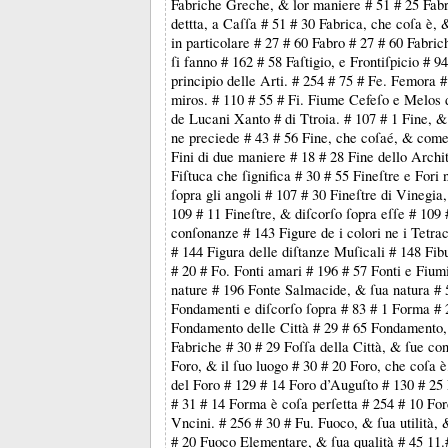
Fabriche Greche, & lor maniere # 51 # 25 Fab
dettta, a Caſſa # 51 # 30 Fabrica, che coſa è, 
in particolare # 27 # 60 Fabro # 27 # 60 Fabri
ſi fanno # 162 # 58 Faſtigio, e Frontiſpicio # 9
principio delle Arti. # 254 # 75 # Fe. Femora 
miros. # 110 # 55 # Fi. Fiume Cefeſo e Melos 
de Lucani Xanto # di Ttroia. # 107 # 1 Fine, &
ne preciede # 43 # 56 Fine, che coſaé, & come
Fini di due maniere # 18 # 28 Fine dello Archit
Fiſtuca che ſignifica # 30 # 55 Fineſtre e Fori
ſopra gli angoli # 107 # 30 Fineſtre di Vinegia, 
109 # 11 Fineſtre, & diſcorſo ſopra eſſe # 109 
conſonanze # 143 Figure de i colori ne i Tetrac
# 144 Figura delle diſtanze Muſicali # 148 Fibu
# 20 # Fo. Fonti amari # 196 # 57 Fonti e Fiumi
nature # 196 Fonte Salmacide, & ſua natura # 
Fondamenti e diſcorſo ſopra # 83 # 1 Forma # 
Fondamento delle Città # 29 # 65 Fondamento,
Fabriche # 30 # 29 Foſſa della Città, & ſue con
Foro, & il ſuo luogo # 30 # 20 Foro, che coſa 
del Foro # 129 # 14 Foro d’Auguſto # 130 # 25 
# 31 # 14 Forma è coſa perſetta # 254 # 10 For
Vncini. # 256 # 30 # Fu. Fuoco, & ſua utilità, 
# 20 Fuoco Elementare, & ſua qualità # 45 11.