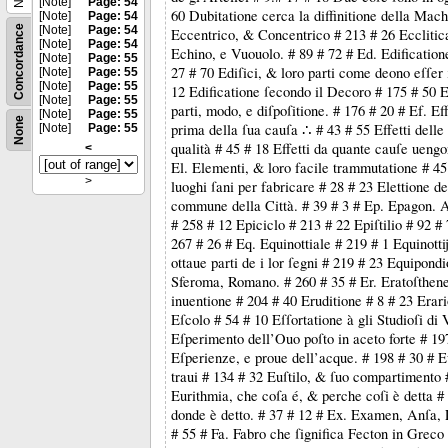
[Note]
Page: 54
60 Dubitatione cerca la diffinitione della Mac
[Note]
Page: 54
Concordance
[Note]
Page: 54
Eccentrico, & Concentrico # 213 # 26 Ecclitic
[Note]
Page: 54
Echino, e Vuouolo. # 89 # 72 # Ed. Edificatione
[Note]
Page: 55
27 # 70 Ediſici, & loro parti come deono eſſer 
[Note]
Page: 55
[Note]
Page: 55
12 Edificatione ſecondo il Decoro # 175 # 50 Ed
[Note]
Page: 55
parti, modo, e diſpoſitione. # 176 # 20 # Ef. Ef
[Note]
Page: 55
None
prima della ſua cauſa ∴ # 43 # 55 Effetti delle
[Note]
Page: 55
qualità # 45 # 18 Effetti da quante cauſe uengo
<
El. Elementi, & loro facile trammutatione # 45
>
luoghi ſani per fabricare # 28 # 23 Elettione de 
commune della Città. # 39 # 3 # Ep. Epagon. 
# 258 # 12 Epiciclo # 213 # 22 Epiſtilio # 92 #
267 # 26 # Eq. Equinottiale # 219 # 1 Equinottij 
ottaue parti de i lor ſegni # 219 # 23 Equipond
Sferoma, Romano. # 260 # 35 # Er. Eratoſthen
inuentione # 204 # 40 Eruditione # 8 # 23 Erari
Eſcolo # 54 # 10 Eſſortatione à gli Studioſi di V
Eſperimento dell’Ouo poſto in aceto forte # 19
Eſperienze, e proue dell’acque. # 198 # 30 # 
traui # 134 # 32 Euſtilo, & ſuo compartimento 
Eurithmia, che coſa é, & perche coſi è detta #
donde è detto. # 37 # 12 # Ex. Examen, Anſa, 
# 55 # Fa. Fabro che ſignifica Fecton in Greco