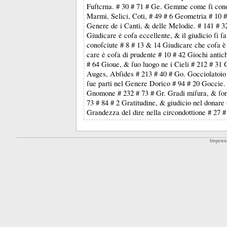
Fuſtcrna. # 30 # 71 # Ge. Gemme come ſi con
Marmi, Selici, Coti, # 49 # 6 Geometria # 10 #
Genere de i Canti, & delle Melodie. # 141 # 3
Giudicare ė coſa eccellente, & il giudicio ſi ſa
conoſciute # 8 # 13 & 14 Giudicare che coſa è
care ė coſa di prudente # 10 # 42 Giochi antic
# 64 Gioue, & ſuo luogo ne i Cieli # 212 # 31
Auges, Abſides # 213 # 40 # Go. Gocciolatoio 
ſue parti nel Genere Dorico # 94 # 20 Goccie.
Gnomone # 232 # 73 # Gr. Gradi miſura, & ſor
73 # 84 # 2 Gratitudine, & giudicio nel donare
Grandezza del dire nella circondottione # 27 #
Impre