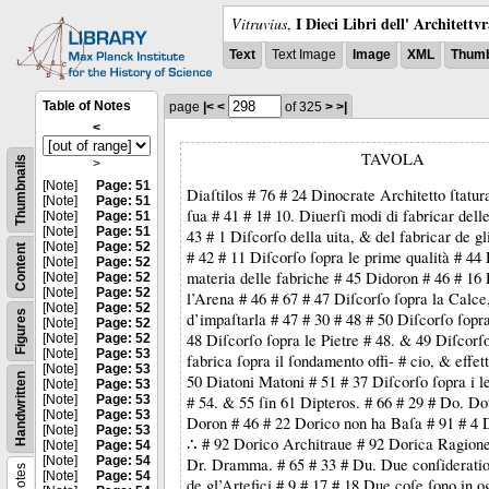
I Dieci Libri dell' Architettv
Vitruvius
,
Text
Text Image
Image
XML
Thumb
Table of Notes
page
|<
<
of 325
>
>|
<
TAVOLA
Thumbnails
>
[Note]
Page: 51
Diaſtilos # 76 # 24 Dinocrate Architetto ſtatur
[Note]
Page: 51
ſua # 41 # 1# 10. Diuerſi modi di fabricar dell
[Note]
Page: 51
[Note]
Page: 51
43 # 1 Diſcorſo della uita, & del fabricar de gl
[Note]
Page: 52
Content
# 42 # 11 Diſcorſo ſopra le prime qualità # 44 
[Note]
Page: 52
materia delle fabriche # 45 Didoron # 46 # 16 
[Note]
Page: 52
[Note]
Page: 52
l’Arena # 46 # 67 # 47 Diſcorſo ſopra la Calc
[Note]
Page: 52
Figures
d’impaſtarla # 47 # 30 # 48 # 50 Diſcorſo ſopr
[Note]
Page: 52
48 Diſcorſo ſopra le Pietre # 48. & 49 Diſcorſo
[Note]
Page: 52
[Note]
Page: 53
fabrica ſopra il ſondamento offi- # cio, & effett
[Note]
Page: 53
Handwritten
50 Diatoni Matoni # 51 # 37 Diſcorſo ſopra i l
[Note]
Page: 53
[Note]
Page: 53
# 54. & 55 ſin 61 Dipteros. # 66 # 29 # Do. Dot
[Note]
Page: 53
Doron # 46 # 22 Dorico non ha Baſa # 91 # 4 
[Note]
Page: 53
∴ # 92 Dorico Architraue # 92 Dorica Ragione
[Note]
Page: 54
[Note]
Page: 54
Dr. Dramma. # 65 # 33 # Du. Due conſideration
Notes
[Note]
Page: 54
de gl’Artefici # 9.# 17 # 18 Due coſe ſono in o