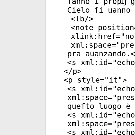
fanno i propĳ g
Cielo ſi uanno 
<
lb
/>
<
note
position
xlink:href
="
no
xml:space
="
pre
pra auanzando.<
<
s
xml:id
="
echo
</
p
>
<
p
style
="
it
">
<
s
xml:id
="
echo
xml:space
="
pres
queſto luogo è 
<
s
xml:id
="
echo
xml:space
="
pres
<
s
xml:id
="
echo