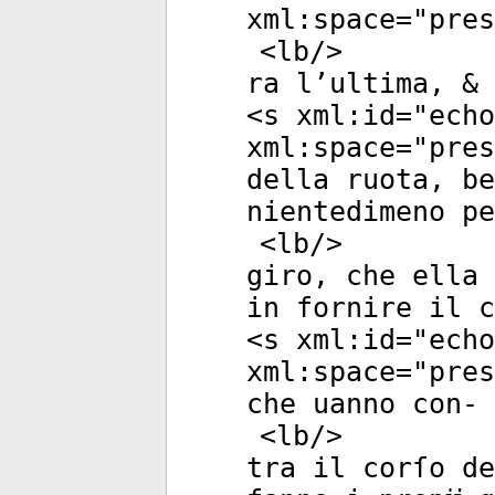
xml:space
="
pres
<
lb
/>
ra l’ultima, & 
<
s
xml:id
="
echo
xml:space
="
pres
della ruota, be
nientedimeno pe
<
lb
/>
giro, che ella 
in fornire il c
<
s
xml:id
="
echo
xml:space
="
pres
che uanno con-
<
lb
/>
tra il corſo de