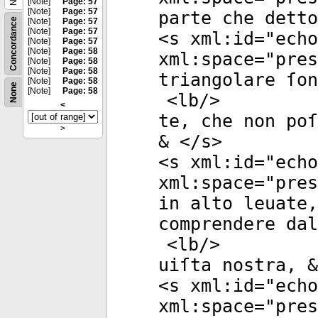
[Note]
Page: 57
[Note]
Page: 57
parte che detto
Concordance
[Note]
Page: 57
[Note]
Page: 57
<
s
xml:id
="
echo
[Note]
Page: 57
[Note]
Page: 58
xml:space
="
pres
[Note]
Page: 58
[Note]
Page: 58
triangolare ſon
[Note]
Page: 58
None
[Note]
Page: 58
<
lb
/>
<
te, che non poſ
>
& </
s
>
<
s
xml:id
="
echo
xml:space
="
pres
in alto leuate,
comprendere dal
<
lb
/>
uiſta nostra, &
<
s
xml:id
="
echo
xml:space
="
pres