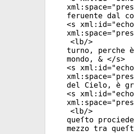
xml:space
="
pres
feruente dal co
<
s
xml:id
="
echo
xml:space
="
pres
<
lb
/>
turno, perche è
mondo, & </
s
>
<
s
xml:id
="
echo
xml:space
="
pres
del Cielo, è gr
<
s
xml:id
="
echo
xml:space
="
pres
<
lb
/>
queſto prociede
mezzo tra queſ