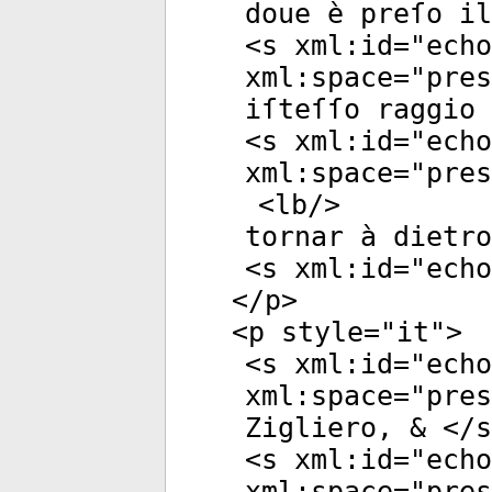
doue è preſo il
<
s
xml:id
="
echo
xml:space
="
pres
iſteſſo raggio 
<
s
xml:id
="
echo
xml:space
="
pres
<
lb
/>
tornar à dietro
<
s
xml:id
="
echo
</
p
>
<
p
style
="
it
">
<
s
xml:id
="
echo
xml:space
="
pres
Zigliero, & </
s
<
s
xml:id
="
echo
xml:space
="
pres