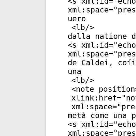
<
s
xml:id
="
echo
xml:space
="
pres
uero
<
lb
/>
dalla natione d
<
s
xml:id
="
echo
xml:space
="
pres
de Caldei, coſi
una
<
lb
/>
<
note
position
xlink:href
="
no
xml:space
="
pre
metà come una p
<
s
xml:id
="
echo
xml:space
="
pres