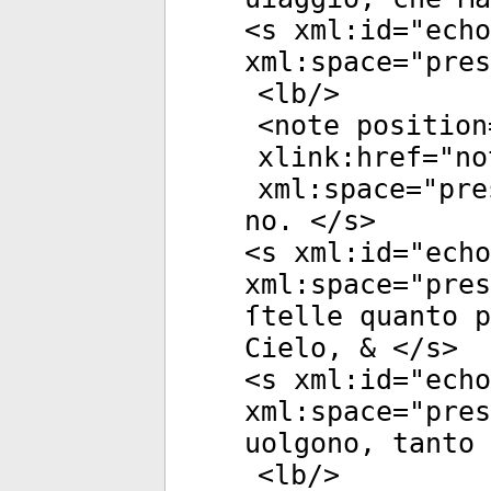
<
s
xml:id
="
echo
xml:space
="
pres
<
lb
/>
<
note
position
xlink:href
="
no
xml:space
="
pre
no. </
s
>
<
s
xml:id
="
echo
xml:space
="
pres
ſtelle quanto p
Cielo, & </
s
>
<
s
xml:id
="
echo
xml:space
="
pres
uolgono, tanto 
<
lb
/>