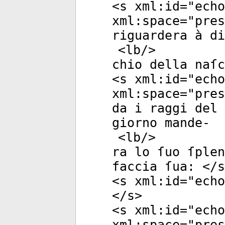
<
s
xml:id
="
echo
xml:space
="
pres
riguardera à di
<
lb
/>
chio della naſc
<
s
xml:id
="
echo
xml:space
="
pres
da i raggi del 
giorno mande-
<
lb
/>
ra lo ſuo ſplen
faccia ſua: </
s
<
s
xml:id
="
echo
</
s
>
<
s
xml:id
="
echo
xml:space
="
pres