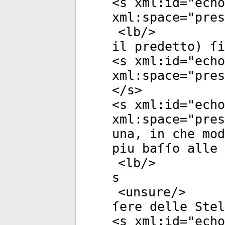
<
s
xml:id
="
echo
xml:space
="
pres
<
lb
/>
il predetto) ſi
<
s
xml:id
="
echo
xml:space
="
pres
</
s
>
<
s
xml:id
="
echo
xml:space
="
pres
una, in che mod
piu baſſo alle
<
lb
/>
s
<
unsure
/>
ſere delle Stel
<
s
xml:id
="
echo