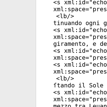
<
s
xml:id
="
echo
xml:space
="
pres
<
lb
/>
tinuando ogni g
<
s
xml:id
="
echo
xml:space
="
pres
giramento, e de
<
s
xml:id
="
echo
xml:space
="
pres
<
s
xml:id
="
echo
xml:space
="
pres
<
lb
/>
ſtando il Sole 
<
s
xml:id
="
echo
xml:space
="
pres
mezzo tra Leuan