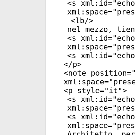
<
s
xml:id
="
echo
xml:space
="
pres
<
lb
/>
nel mezzo, tien
<
s
xml:id
="
echo
xml:space
="
pres
<
s
xml:id
="
echo
</
p
>
<
note
position
=
xml:space
="
pres
<
p
style
="
it
">
<
s
xml:id
="
echo
xml:space
="
pres
<
s
xml:id
="
echo
xml:space
="
pres
Architetto, per