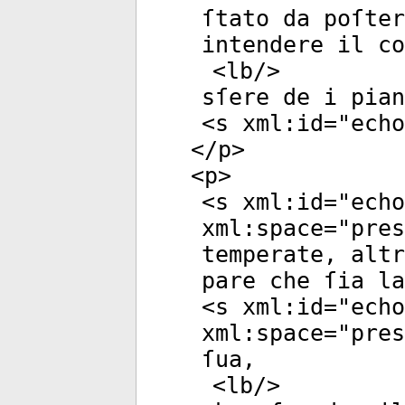
ſtato da poſter
intendere il co
<
lb
/>
sſere de i pian
<
s
xml:id
="
echo
</
p
>
<
p
>
<
s
xml:id
="
echo
xml:space
="
pres
temperate, alt
pare che ſia la
<
s
xml:id
="
echo
xml:space
="
pres
ſua,
<
lb
/>