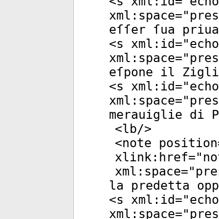
<
s
xml:id
="
echo
xml:space
="
pres
eſſer ſua priua
<
s
xml:id
="
echo
xml:space
="
pres
eſpone il Zigl
<
s
xml:id
="
echo
xml:space
="
pres
merauiglie di P
<
lb
/>
<
note
position
xlink:href
="
no
xml:space
="
pre
la predetta opp
<
s
xml:id
="
echo
xml:space
="
pres