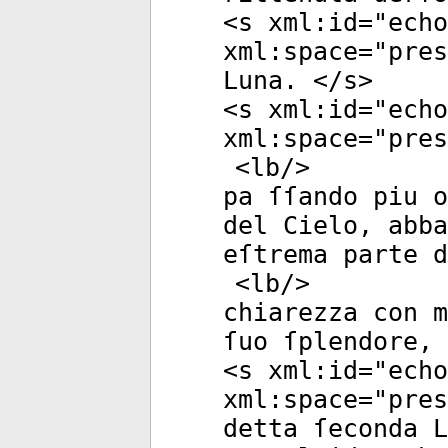
<
s
xml:id
="
echo
xml:space
="
pres
Luna. </
s
>
<
s
xml:id
="
echo
xml:space
="
pres
<
lb
/>
pa ſſando piu o
del Cielo, abba
eſtrema parte d
<
lb
/>
chiarezza con m
ſuo ſplendore, 
<
s
xml:id
="
echo
xml:space
="
pres
detta ſeconda L