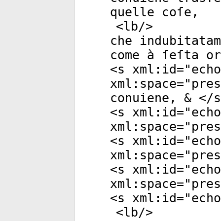
quelle coſe,
<
lb
/>
che indubitatam
come à ſeſta or
<
s
xml:id
="
echo
xml:space
="
pres
conuiene, & </
s
<
s
xml:id
="
echo
xml:space
="
pres
<
s
xml:id
="
echo
xml:space
="
pres
<
s
xml:id
="
echo
xml:space
="
pres
<
s
xml:id
="
echo
<
lb
/>