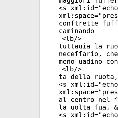
maggiori fuſſer
<
s
xml:id
="
echo
xml:space
="
pres
conſtrette fuſ
caminando
<
lb
/>
tuttauia la ruo
neceſſario, ch
meno uadino co
<
lb
/>
ta della ruota,
<
s
xml:id
="
echo
xml:space
="
pres
al centro nel ſ
la uolta ſua, &
<
s
xml:id
="
echo