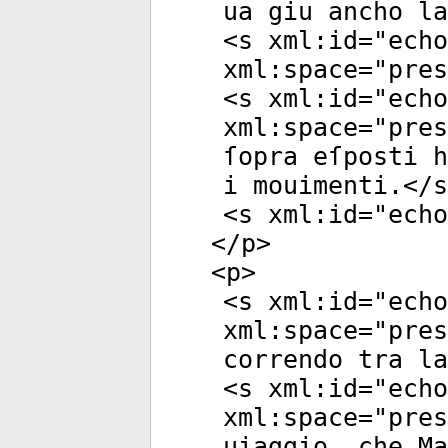
ua giu ancho la
<
s
xml:id
="
echo
xml:space
="
pres
<
s
xml:id
="
echo
xml:space
="
pres
ſopra eſposti h
i mouimenti.</
s
<
s
xml:id
="
echo
</
p
>
<
p
>
<
s
xml:id
="
echo
xml:space
="
pres
correndo tra la
<
s
xml:id
="
echo
xml:space
="
pres
uiaggio, che Ma