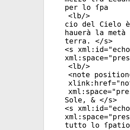
per lo ſpa
<
lb
/>
cio del Cielo è
hauerà la metà 
terra. </
s
>
<
s
xml:id
="
echo
xml:space
="
pres
<
lb
/>
<
note
position
xlink:href
="
no
xml:space
="
pre
Sole, & </
s
>
<
s
xml:id
="
echo
xml:space
="
pres
tutto lo ſpatio