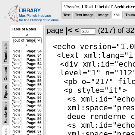
I Dieci Libri dell' Architettv
Vitruvius
,
Text
Text Image
Image
XML
Thumb
page
|<
<
(217)
of 3
Table of Notes
<
<
echo
version
="
1.0
Thumbnails
>
[Note]
Page: 54
<
text
xml:lang
="
i
[Note]
Page: 54
[Note]
Page: 54
<
div
xml:id
="
ech
[Note]
Page: 54
[Note]
Page: 55
Content
level
="
1
"
n
="
112
[Note]
Page: 55
[Note]
Page: 55
<
pb
o
="
217
"
fil
[Note]
Page: 55
[Note]
Page: 55
Figures
<
p
style
="
it
">
[Note]
Page: 55
[Note]
Page: 55
<
s
xml:id
="
echo
[Note]
Page: 56
[Note]
Page: 56
Handwritten
xml:space
="
pres
[Note]
Page: 56
[Note]
Page: 56
deue renderne c
[Note]
Page: 56
[Note]
Page: 56
[Note]
Page: 56
<
s
xml:id
="
echo
[Note]
Page: 57
Notes
[Note]
Page: 57
xml:space
="
pres