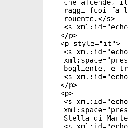
che aſcende, il
raggi ſuoi fa l
rouente.</
s
>
<
s
xml:id
="
echo
</
p
>
<
p
style
="
it
">
<
s
xml:id
="
echo
xml:space
="
pres
bogliente, e tr
<
s
xml:id
="
echo
</
p
>
<
p
>
<
s
xml:id
="
echo
xml:space
="
pres
Stella di Marte
<
s
xml:id
="
echo