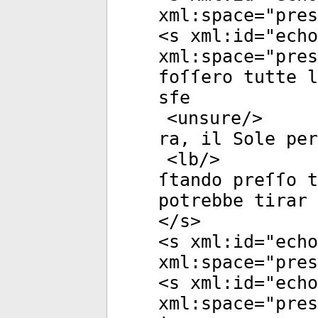
xml:space
="
pres
<
s
xml:id
="
echo
xml:space
="
pres
foſſero tutte l
sfe
<
unsure
/>
ra, il Sole per
<
lb
/>
ſtando preſſo t
potrebbe tirar 
</
s
>
<
s
xml:id
="
echo
xml:space
="
pres
<
s
xml:id
="
echo
xml:space
="
pres