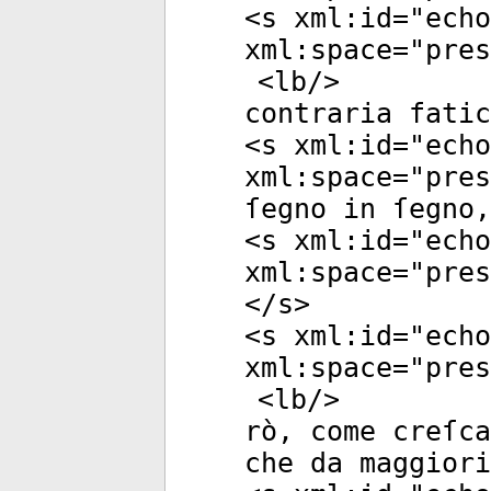
<
s
xml:id
="
echo
xml:space
="
pres
<
lb
/>
contraria fatic
<
s
xml:id
="
echo
xml:space
="
pres
ſegno in ſegno,
<
s
xml:id
="
echo
xml:space
="
pres
</
s
>
<
s
xml:id
="
echo
xml:space
="
pres
<
lb
/>
rò, come creſca
che da maggiori