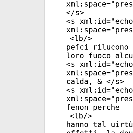
xml:space
="
pres
</
s
>
<
s
xml:id
="
echo
xml:space
="
pres
<
lb
/>
peſci rilucono 
loro fuoco alcu
<
s
xml:id
="
echo
xml:space
="
pres
calda, & </
s
>
<
s
xml:id
="
echo
xml:space
="
pres
ſenon perche
<
lb
/>
hanno tal uirtù