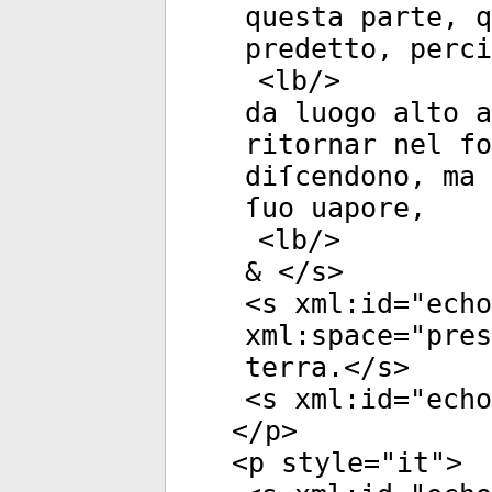
questa parte, q
predetto, perci
<
lb
/>
da luogo alto a
ritornar nel fo
diſcendono, ma 
ſuo uapore,
<
lb
/>
& </
s
>
<
s
xml:id
="
echo
xml:space
="
pres
terra.</
s
>
<
s
xml:id
="
echo
</
p
>
<
p
style
="
it
">