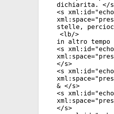
dichiarita. </
s
<
s
xml:id
="
echo
xml:space
="
pres
stelle, percioc
<
lb
/>
in altro tempo 
<
s
xml:id
="
echo
xml:space
="
pres
</
s
>
<
s
xml:id
="
echo
xml:space
="
pres
& </
s
>
<
s
xml:id
="
echo
xml:space
="
pres
</
s
>