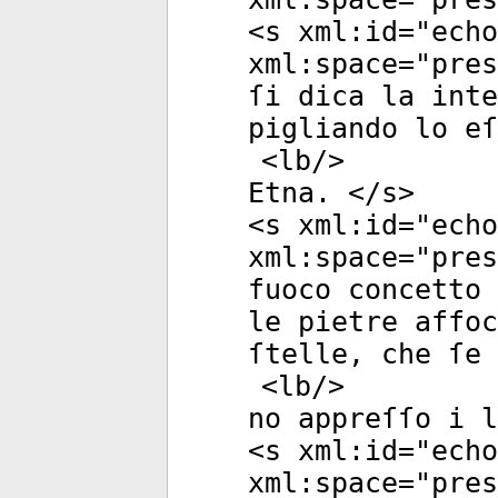
<
s
xml:id
="
echo
xml:space
="
pres
ſi dica la inte
pigliando lo eſ
<
lb
/>
Etna. </
s
>
<
s
xml:id
="
echo
xml:space
="
pres
fuoco concetto 
le pietre affoc
ſtelle, che ſe 
<
lb
/>
no appreſſo i l
<
s
xml:id
="
echo
xml:space
="
pres