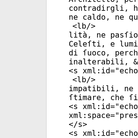
contradirgli, h
ne caldo, ne qu
<
lb
/>
lità, ne pasſio
Celeſti, e lumi
di ſuoco, perch
inalterabili, &
<
s
xml:id
="
echo
<
lb
/>
impatibili, ne 
ſtimare, che ſi
<
s
xml:id
="
echo
xml:space
="
pres
</
s
>
<
s
xml:id
="
echo