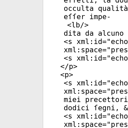
effetti, la dou
occulta qualità
eſſer impe-
<
lb
/>
dita da alcuno 
<
s
xml:id
="
echo
xml:space
="
pres
<
s
xml:id
="
echo
</
p
>
<
p
>
<
s
xml:id
="
echo
xml:space
="
pres
miei precettori
dodici ſegni, &
<
s
xml:id
="
echo
xml:space
="
pres