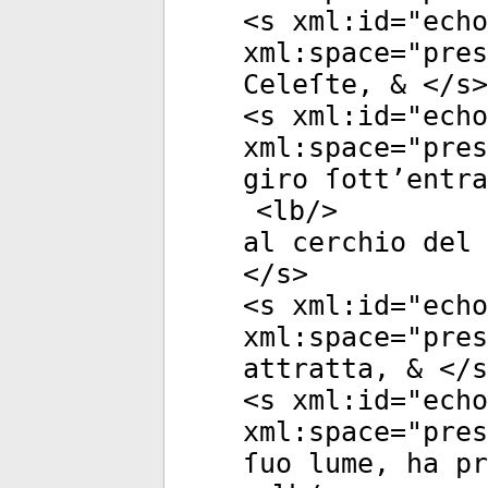
<
s
xml:id
="
echo
xml:space
="
pres
Celeſte, & </
s
>
<
s
xml:id
="
echo
xml:space
="
pres
giro ſott’entra
<
lb
/>
al cerchio del
</
s
>
<
s
xml:id
="
echo
xml:space
="
pres
attratta, & </
s
<
s
xml:id
="
echo
xml:space
="
pres
ſuo lume, ha pr