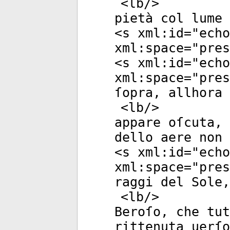
<
lb
/>
pietà col lume 
<
s
xml:id
="
echo
xml:space
="
pres
<
s
xml:id
="
echo
xml:space
="
pres
ſopra, allhora 
<
lb
/>
appare oſcuta, 
dello aere non 
<
s
xml:id
="
echo
xml:space
="
pres
raggi del Sole,
<
lb
/>
Beroſo, che tut
rittenuta uerſo