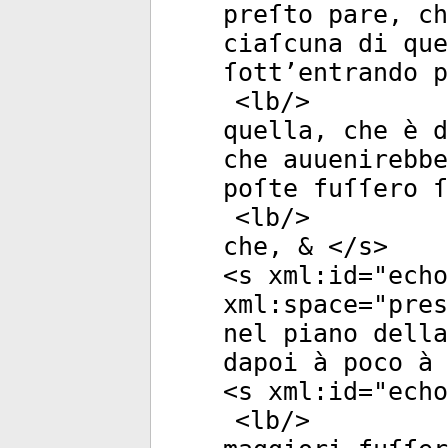
preſto pare, ch
ciaſcuna di que
ſott’entrando p
<
lb
/>
quella, che è d
che auuenirebbe
poſte fuſſero 
<
lb
/>
che, & </
s
>
<
s
xml:id
="
echo
xml:space
="
pres
nel piano della
dapoi à poco à 
<
s
xml:id
="
echo
<
lb
/>