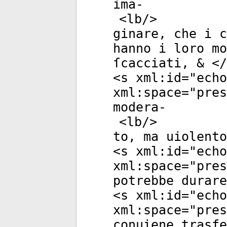
ima-
<
lb
/>
ginare, che i c
hanno i loro mo
ſcacciati, & </
<
s
xml:id
="
echo
xml:space
="
pres
modera-
<
lb
/>
to, ma uiolento
<
s
xml:id
="
echo
xml:space
="
pres
potrebbe durare
<
s
xml:id
="
echo
xml:space
="
pres
conuiene trasfe