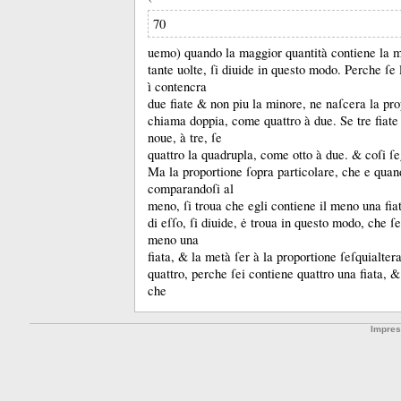
70
uemo) quando la maggior quantità contiene la m
tante uolte, ſi diuide in questo modo.
Perche ſe 
ì contencra
due fiate &
non piu la minore, ne naſcera la pro
chiama doppia, come quattro à due.
Se tre fiate
noue, à tre, ſe
quattro la quadrupla, come otto à due.
&
coſi ſe
Ma la proportione ſopra particolare, che e quand
comparandoſi al
meno, ſi troua che egli contiene il meno una fi
di eſſo, ſi diuide, ė troua in questo modo, che ſe
meno una
fiata, &
la metà ſer à la proportione ſeſquialter
quattro, perche ſei contiene quattro una fiata, 
che
Impre