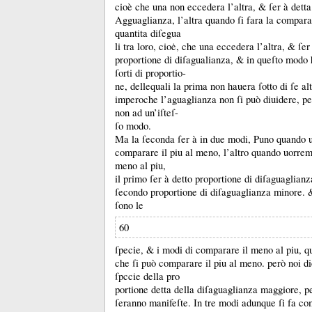
cioè che una non eccedera l’altra, &
ſer à dett
Agguaglianza, l’altra quando ſi fara la compara
quantita diſegua
li tra loro, cioė, che una eccedera l’altra, &
ſer
proportione di diſagualianza, &
in queſto modo
ſorti di proportio-
ne, dellequali la prima non hauera ſotto di ſe al
imperoche l’aguaglianza non ſi può diuidere, p
non ad un’iſteſ-
ſo modo.
Ma la ſeconda ſer à in due modi, Puno quando 
comparare il piu al meno, l’altro quando uorre
meno al piu,
il primo ſer à detto proportione di diſaguaglianz
ſecondo proportione di diſaguaglianza minore.
ſono le
60
ſpecie, &
i modi di comparare il meno al piu, qu
che ſi può comparare il piu al meno.
però noi d
ſpccie della pro
portione detta della diſaguaglianza maggiore, pe
ſeranno manifeſte.
In tre modi adunque ſi fa co