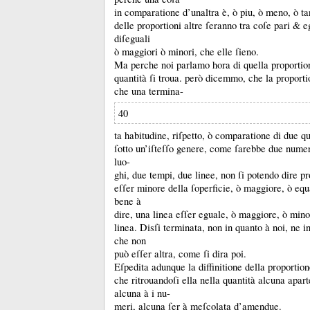
in comparatione d’unaltra è, ò piu, ò meno, ò ta
delle proportioni altre ſeranno tra coſe pari &
e
diſeguali
ò maggiori ò minori, che elle ſieno.
Ma perche noi parlamo hora di quella proportio
quantità ſi troua.
però dicemmo, che la proportio
che una termina-
40
ta habitudine, riſpetto, ò comparatione di due q
ſotto un’iſteſſo genere, come ſarebbe due numer
luo-
ghi, due tempi, due linee, non ſi potendo dire p
eſſer minore della ſoperficie, ò maggiore, ò equ
bene à
dire, una linea eſſer eguale, ò maggiore, ò mino
linea.
Disſi terminata, non in quanto à noi, ne i
che non
può eſſer altra, come ſi dira poi.
Eſpedita adunque la diffinitione della proportio
che ritrouandoſi ella nella quantità alcuna apar
alcuna à i nu-
meri, alcuna ſer à meſcolata d’amendue.