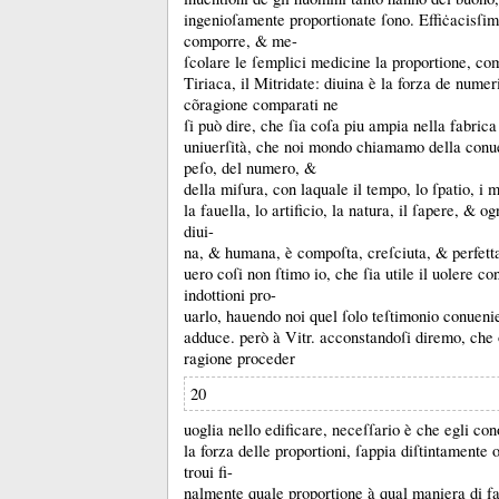
ingenioſamente proportionate ſono.
Effiċacisſim
comporre, &
me-
ſcolare le ſemplici medicine la proportione, com
Tiriaca, il Mitridate:
diuina è la forza de numeri
cõragione comparati ne
ſi può dire, che ſia coſa piu ampia nella fabrica
uniuerſità, che noi mondo chiamamo della conu
peſo, del numero, &
della miſura, con laquale il tempo, lo ſpatio, i m
la fauella, lo artificio, la natura, il ſapere, &
og
diui-
na, &
humana, è compoſta, creſciuta, &
perfett
uero coſi non ſtimo io, che ſia utile il uolere c
indottioni pro-
uarlo, hauendo noi quel ſolo teſtimonio conueni
adduce.
però à Vitr.
acconstandoſi diremo, che 
ragione proceder
20
uoglia nello edificare, neceſſario è che egli co
la forza delle proportioni, ſappia diſtintamente o
troui fi-
nalmente quale proportione à qual maniera di fa