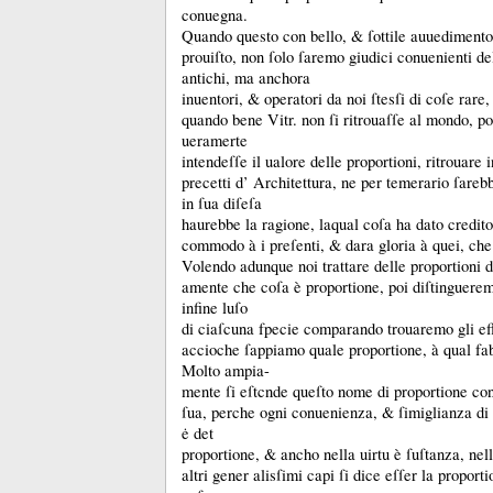
conuegna.
Quando questo con bello, &
ſottile auuedimento
prouiſto, non ſolo ſaremo giudici conuenienti de
antichi, ma anchora
inuentori, &
operatori da noi ſtesſi di coſe rare
quando bene Vitr.
non ſi ritrouaſſe al mondo, p
ueramerte
intendeſſe il ualore delle proportioni, ritrouare 
precetti d’ Architettura, ne per temerario ſareb
in ſua diſeſa
haurebbe la ragione, laqual coſa ha dato credito
commodo à i preſenti, &
dara gloria à quei, ch
Volendo adunque noi trattare delle proportioni 
amente che coſa è proportione, poi diſtinguerem
infine luſo
di ciaſcuna fpecie comparando trouaremo gli effe
accioche ſappiamo quale proportione, à qual fab
Molto ampia-
mente ſi eſtcnde queſto nome di proportione con
ſua, perche ogni conuenienza, &
ſimiglianza di
ė det
proportione, &
ancho nella uirtu è ſuſtanza, nel
altri gener alisſimi capi ſi dice eſſer la propor