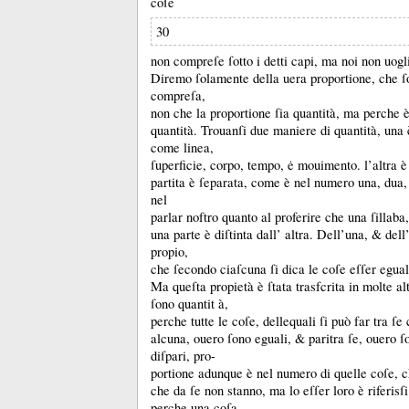
coſe
30
non compreſe ſotto i detti capi, ma noi non uog
Diremo ſolamente della uera proportione, che ſo
compreſa,
non che la proportione ſia quantità, ma perche è
quantità.
Trouanſi due maniere di quantità, una 
come linea,
ſuperficie, corpo, tempo, ė mouimento.
l’altra 
partita è ſeparata, come è nel numero una, dua,
nel
parlar noftro quanto al proferire che una ſillab
una parte è diſtinta dall’ altra.
Dell’una, &
dell
propio,
che ſecondo ciaſcuna ſi dica le coſe eſſer eguali
Ma queſta propietà è ſtata trasfcrita in molte al
ſono quantit à,
perche tutte le coſe, dellequali ſi può far tra ſ
alcuna, ouero ſono eguali, &
paritra ſe, ouero ſ
diſpari, pro-
portione adunque è nel numero di quelle coſe, 
che da ſe non stanno, ma lo eſſer loro è riferisſi
perche una coſa