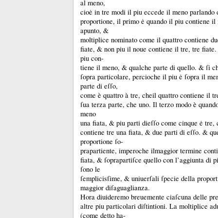
al meno,
cioė in tre modi il piu eccede il meno parlando 
proportione, il primo ė quando il piu contiene il
apunto, &
moltiplice nominato come il quattro contiene du
fiate, &
non piu il noue contiene il tre, tre fiate
piu con-
tiene il meno, &
qualche parte di quello.
&
ſi c
ſopra particolare, percioche il piu ė ſopra il me
parte di eſſo,
come è quattro à tre, cheil quattro contiene il t
ſua terza parte, che uno.
Il terzo modo è quando 
meno
una fiata, &
piu parti dieſſo come cinque ė tre,
contiene tre una fiata, &
due parti di eſſo.
&
qu
proportione ſo-
prapartiente, imperoche ilmaggior termine cont
fiata, &
ſoprapartiſce quello con l’aggiunta di p
ſono le
ſemplicisſime, &
uniuerſali ſpecie della proport
maggior diſaguaglianza.
Hora diuideremo breuemente ciaſcuna delle pred
altre piu particolari diſtintioni.
La moltiplice ad
(come detto ha-