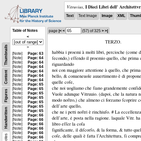
I Dieci Libri dell' Architettv
Vitruvius
,
Text
Text Image
Image
XML
Thumb
Table of Notes
page
|<
<
(57)
of 325
>
>|
<
TERZO.
Thumbnails
>
habbia i proemi à molti libri, percioche (come 
[Note]
Page: 63
ſecondo,) eſſendo il proemio quello, che prima 
[Note]
Page: 64
[Note]
Page: 64
riguardando
[Note]
Page: 64
noi con maggiore attentione à quello, che prima
[Note]
Page: 64
Content
bello, &
conueneuole auuertimento è di propone
[Note]
Page: 64
[Note]
Page: 64
quelle coſe,
[Note]
Page: 65
che noi uogliamo che ſiano grandemente conſi
[Note]
Page: 65
Figures
[Note]
Page: 65
Vuole adunque Vitruuio.
(dapoi, che la natura n
[Note]
Page: 65
modo noſtro,) che almeno ci forzamo ſcoprire c
[Note]
Page: 65
dell’arte quello,
[Note]
Page: 65
Handwritten
[Note]
Page: 65
che ne i petti noſtri è rinchiuſo.
# La eccellenz
[Note]
Page: 66
dell’arte, ė posta nella ragione.
laquale Vitr.
ha
[Note]
Page: 66
libro eſſer la coſa
[Note]
Page: 66
[Note]
Page: 66
ſignificante, il diſcorſo, &
la forma, &
tutto que
[Note]
Page: 66
coſe, delle quali è fatta l’Architettura, ſi comp
Notes
[Note]
Page: 66