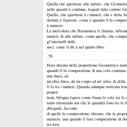
Quella che apertiene alle miſure, che Geometric
nelle quantit à continue, lequali tutte cadono ſo
Quella, che apartiene à i numeri, che e detta Ar
distinte è ſeparate, come è quando ſi fa compa
à numero.
La meſcolata che Harmonica ſi chiama, inſieme
numeri, &
alle miſure, come quella, che compar
gl’interualli dolle
uoci.
come ſi dir à nel quinto libro.
50
Hora diremo della proportione Geometrica nom
quando ſi fa comparatione di una coſa continua 
una linea, ad
un’altra linea, da un corpo ad un’ altro.
&
della
ſi fa tra i numeri.
Quando adunque uorremo troua
propor-
tioni, biſogna ſapere come ſtiano le coſe tra ſ
tanto ritrouando noi che le quantità ſono tra ſe ò
diſeguali, faccndo
di quelle la comparatione, diremo, che la propor
maniere.
una quando ſi fara comparatione di due
tra loro,