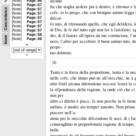
alcuno
[Note]
Page: 66
[Note]
Page: 67
fia che uoglia uedere piu à dentro, ė ritrouar e l
Concordance
[Note]
Page: 67
coſe, io lo prego, che con benigno animo legga il
[Note]
Page: 67
diſcor-
[Note]
Page: 67
[Note]
Page: 67
ſo mio, &
ritrouando quello, che egli deſidera, 
[Note]
Page: 67
di Dio, &
ſe del tutto egli non ſer à ſatisfatto, 
[Note]
Page: 67
[Note]
Page: 68
dio, &
il fauore all’opera da me cominciata, l’un
None
[Note]
Page: 68
uero, l’altro per accettare il buon animo mio, d
<
perpe-
tuo debitore.
>
10
Tanta ė la forza della proportione, tanta ė la nec
nelle coſe, che niuno può ne all’orecchie, ne à g
altri ſėnſi alcuna dilettatione reccare ſenza la
la riſpondenza della ragione, la onde ciò che ci
non per
altro ci diletta è piace, ſe non perche in ſe tien
miſura, é moder ato temper amento.
Non prima 
piacere nell’a-
nimo per le orecchie diſcendono lè uoci, &
i ſu
conuenghino in proportionata ragione di tempo
belle
inuentioni de gli huomini tanto hanno del buono