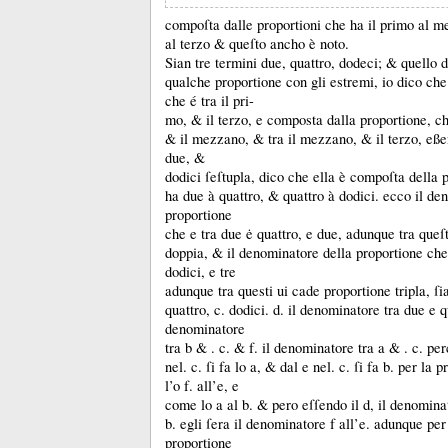
compoſta dalle proportioni che ha il primo al 
al terzo &
queſto ancho è noto.
Sian tre termini due, quattro, dodeci;
&
quello 
qualche proportione con gli estremi, io dico che
che é tra il pri-
mo, &
il terzo, e composta dalla proportione, ch
&
il mezzano, &
tra il mezzano, &
il terzo, eß
due, &
dodici ſeſtupla, dico che ella è compoſta della 
ha due à quattro, &
quattro à dodici.
ecco il de
proportione
che e tra due ė quattro, e due, adunque tra queſ
doppia, &
il denominatore della proportione che 
dodici, e tre
adunque tra questi ui cade proportione tripla, ſ
quattro, c.
dodici.
d.
il denominatore tra due e qu
denominatore
tra b &
. c.
&
f.
il denominatore tra a &
. c.
per
nel.
c.
ſi fa lo a, &
dal e nel.
c.
ſi fa b.
per la p
l’o f.
all’e, e
come lo a al b.
&
pero eſſendo il d, il denomina
b.
egli ſera il denominatore f all’e.
adunque per 
proportione