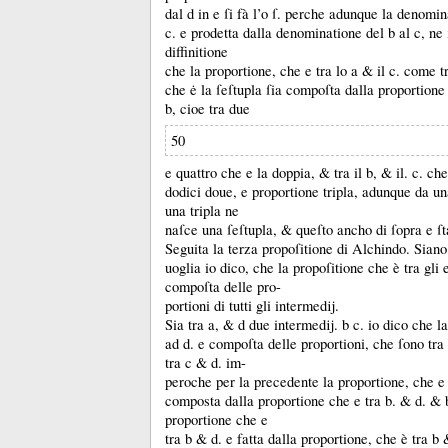
dal d in e ſi fà l’o ſ.
perche adunque la denomina
c.
e prodetta dalla denominatione del b al c, ne 
diffinitione
che la proportione, che e tra lo a &
il c.
come t
che ė la ſeſtupla ſia compoſta dalla proportione 
b, cioe tra due
50
e quattro che e la doppia, &
tra il b, &
il.
c.
che
dodici doue, e proportione tripla, adunque da u
una tripla ne
naſce una ſeſtupla, &
queſto ancho di ſopra e ſt
Seguita la terza propoſitione di Alchindo.
Siano
uoglia io dico, che la propoſitione che è tra gli 
compoſta delle pro-
portioni di tutti gli intermedĳ.
Sia tra a, &
d due intermedĳ.
b c.
io dico che la
ad d.
e compoſta delle proportioni, che ſono tr
tra c &
d.
im-
peroche per la precedente la proportione, che e
composta dalla proportione che e tra b.
&
d.
&
proportione che e
tra b &
d.
e fatta dalla proportione, che è tra b