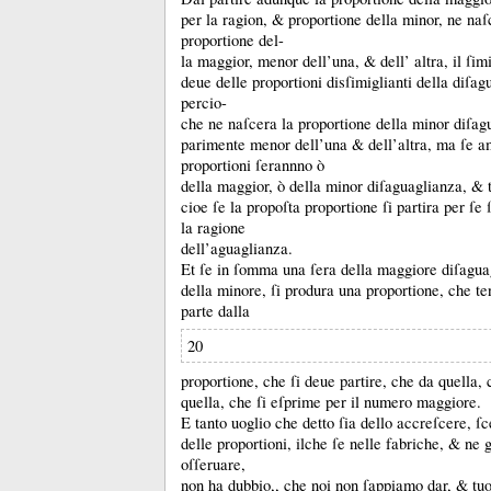
per la ragion, &
proportione della minor, ne naſ
proportione del-
la maggior, menor dell’una, &
dell’ altra, il ſim
deue delle proportioni disſimiglianti della diſa
percio-
che ne naſcera la proportione della minor diſag
parimente menor dell’una &
dell’altra, ma ſe 
proportioni ſerannno ò
della maggior, ò della minor diſaguaglianza, &
cioe ſe la propoſta proportione ſi partira per ſe ſ
la ragione
dell’aguaglianza.
Et ſe in ſomma una ſera della maggiore diſagu
della minore, ſi produra una proportione, che ten
parte dalla
20
proportione, che ſi deue partire, che da quella,
quella, che ſi eſprime per il numero maggiore.
E tanto uoglio che detto ſia dello accreſcere, 
delle proportioni, ilche ſe nelle fabriche, &
ne g
oſſeruare,
non ha dubbio,, che noi non ſappiamo dar, &
tu