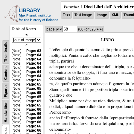
I Dieci Libri dell' Architettv
Vitruvius
,
Text
Text Image
Image
XML
Thumb
Table of Notes
page
|<
<
(60)
of 325
>
>|
<
LIBRO
Thumbnails
>
L’eßempio di quanto hauemo detto prima prend
[Note]
Page: 63
moltiplici.
Poniam caſo, che uogliamo ſottrare 
[Note]
Page: 64
[Note]
Page: 64
tripla, partirai
[Note]
Page: 64
adunque tre che e denominator della tripla, per d
[Note]
Page: 64
Content
denominator della doppia, ſi fara uno e mezzo, 
[Note]
Page: 64
[Note]
Page: 64
denomina la ſeſquialte-
[Note]
Page: 65
ra, da queſto partimento adunque ſi genera la ſe
[Note]
Page: 65
Figures
[Note]
Page: 65
Siano queſti numeri in proportion tripla noue tr
[Note]
Page: 65
quattro ė due.
[Note]
Page: 65
Multiplica noue per due ne uien diciotto, &
tre 
[Note]
Page: 65
Handwritten
[Note]
Page: 65
dodici, alqual numero diciotto e in proportione ſ
[Note]
Page: 66
Prenderemo
[Note]
Page: 66
ancho l’eſſempio di ſottrare dalla ſoprapartico
[Note]
Page: 66
[Note]
Page: 66
leuare una ſeſquiterza da una ſeſquialtera, part
[Note]
Page: 66
denominato-
Notes
[Note]
Page: 66