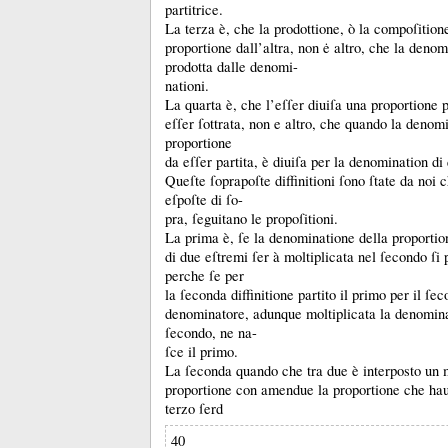
partitrice.
La terza è, che la prodottione, ò la compoſition
proportione dall’altra, non ė altro, che la denom
prodotta dalle denomi-
nationi.
La quarta è, che l’eſſer diuiſa una proportione p
eſſer ſottrata, non e altro, che quando la denom
proportione
da eſſer partita, è diuiſa per la denomination di
Queſte ſoprapoſte diffinitioni ſono ſtate da noi
eſpoſte di ſo-
pra, ſeguitano le propoſitioni.
La prima è, ſe la denominatione della proportion
di due eſtremi ſer à moltiplicata nel ſecondo ſi 
perche ſe per
la ſeconda diffinitione partito il primo per il ſe
denominatore, adunque moltiplicata la denomina
ſecondo, ne na-
ſce il primo.
La ſeconda quando che tra due è interposto un
proportione con amendue la proportione che hau
terzo ſerd
40