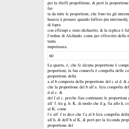
per la iſteſſi propoſitione, &
però la proportion
fat-
ta da tutte le proportioni, che ſono tra gli inte
hauera à prouare quando fuſſero piu intermedĳ
di ſopra
con eſſempi e stato dichiarito, &
la replica è fa
l’ordine di Alchindo, come per eſſercitio della 
tanta
importanza.
60
La quarta, é, che ſe alcuna proportione è compo
proportioni, la ſua conuerſa è compoſta delle c
proportione della
a al b composta della proportione del c al d.
&
che la proportione del b all’a.
ſera compoſta del
d al c.
&
del f al c.
perche ſian continuate le proportioni 
all’ f.
tra g.
h.
K.
di modo che il g, ſia allo h, c
al K.
come
l’e all’ f io dico che l’a al b ſera compoſta dell
all’h, &
dell’h al K, &
però per la ſeconda prop
proportione del