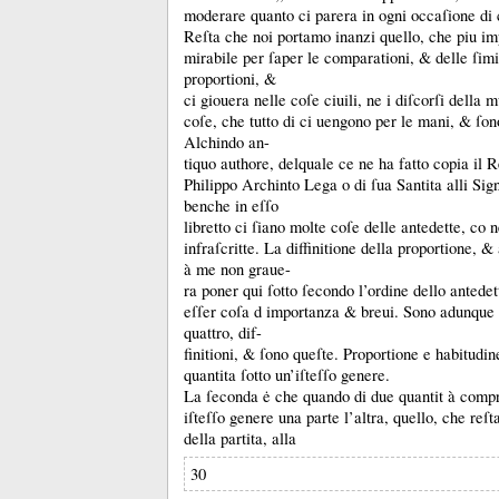
moderare quanto ci parera in ogni occaſione d
Reſta che noi portamo inanzi quello, che piu i
mirabile per ſaper le comparationi, &
delle ſim
proportioni, &
ci giouera nelle coſe ciuili, ne i diſcorſi della
coſe, che tutto di ci uengono per le mani, &
ſon
Alchindo an-
tiquo authore, delquale ce ne ha fatto copia il
Philippo Archinto Lega o di ſua Santita alli Sig
benche in eſſo
libretto ci ſiano molte coſe delle antedette, co 
infraſcritte.
La diffinitione della proportione, &
à me non graue-
ra poner qui ſotto ſecondo l’ordine dello antedet
eſſer coſa d importanza &
breui.
Sono adunque 
quattro, dif-
finitioni, &
ſono queſte.
Proportione e habitudin
quantita ſotto un’iſteſſo genere.
La ſeconda ė che quando di due quantit à compr
iſteſſo genere una parte l’altra, quello, che reſt
della partita, alla
30