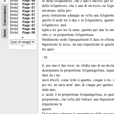
re della ſeſquialtera, che ė uno è mezzo, per l
[Note]
Page: 66
[Note]
Page: 67
della ſeſquiterza, che ė uno &
un terzo, ne ſegu
Concordance
[Note]
Page: 67
un’ottauo, dalla pro-
[Note]
Page: 67
posta ſottratione adunque ne reſta una ſeſquiott
[Note]
Page: 67
[Note]
Page: 67
queſto ſi uedė tre à due e in ſeſquialtera, quattro
[Note]
Page: 67
ſeſquiterza, mol-
[Note]
Page: 67
[Note]
Page: 68
tiplica tre per tre ſa noue, quattro per due fa o
None
[Note]
Page: 68
otto, ė, in proportione ſeſquiottaua.
<
Similmente nelle ſoprapartienti ſi dara lo eſſe
bipartiente le terze, da una tripartiente le quart
>
tre quar-
10
ti, per uno è due terzi, ne riſulta uno &
un deci
denominata la proportione ſeſquiuigeſima, laqua
data da i nu-
meri iſtesſi, come ſette à quattro, cinque à tre, 
per tre, ne uien uent’ uno, &
cinque per quattro
uinti uno,
à, uenti, è in proportione ſeſquiuigeſima, la qua
proportione, che reſta dal ſottrare una bipartient
tripartiente le
quarte.
Dal partire adunque la proportione della maggi