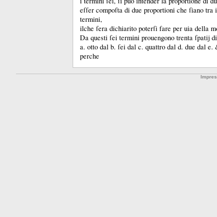
i termini ſei, ſi puo intender la proportione di d
eſſer compoſta di due proportioni che ſiano tra i
termini,
ilche ſera dichiarito poterſi fare per uia della m
Da questi ſei termini prouengono trenta ſpatĳ di
a.
otto dal b.
ſei dal c.
quattro dal d.
due dal e.
perche
Impre