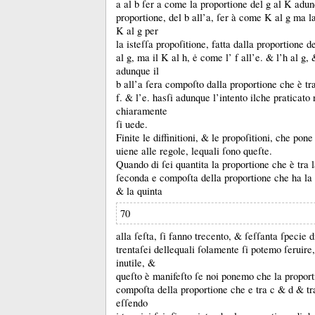
a al b ſer a come la proportione del g al K adun
proportione, del b all’a, ſer à come K al g ma l
K al g per
la isteſſa propoſitione, fatta dalla proportione 
al g, ma il K al h, ė come l’ f all’e.
&
l’h al g,
adunque il
b all’a ſera compoſto dalla proportione che è tr
f.
&
l’e.
hasſi adunque l’intento ilche praticato 
chiaramente
ſi uede.
Finite le diffinitioni, &
le propoſitioni, che pone
uiene alle regole, lequali ſono queſte.
Quando di ſei quantita la proportione che è tra
ſeconda e compoſta della proportione che ha la 
&
la quinta
70
alla ſeſta, ſi fanno trecento, &
ſeſſanta ſpecie d
trentaſei dellequali ſolamente ſi potemo ſeruire,
inutile, &
queſto è manifeſto ſe noi ponemo che la propor
compoſta della proportione che e tra c &
d &
t
eſſendo