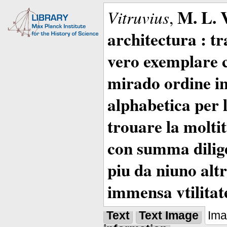
M. L. 
Vitruvius
,
architectura : t
vero exemplare co
mirado ordine in
alphabetica per 
trouare la moltitu
con summa dilige
piu da niuno altr
immensa vtilitat
Text
Text Image
Im