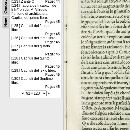
Concordance
[123.] Z ante O
Page: 44
[124.] Tabula de lí capítulí de
lí lí-# bri de. M. Vitruuio
Pollione di architectura.
Capituli del primo libro.
None
Page: 45
[125.] Capituli del ſecondo
libro.
Page: 45
[126.] Capituli del tertio libro.
Page: 45
[127.] Capituli del quarto
libro.
Page: 45
[128.] Capítuli del quinto
libro.
Page: 45
[129.] Capituli del ſexto libro.
Page: 45
[130.] Capituli del Septimo
libro.
Page: 45
<
>