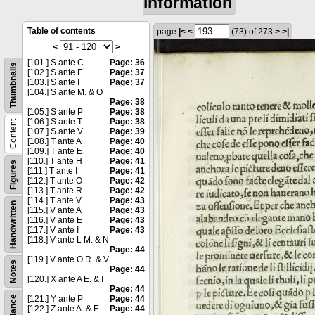
information
Table of contents
page
|<
<
(73)
of 273
>
>|
<
>
[101.] S ante C
Page: 36
Thumbnails
[102.] S ante E
Page: 37
[103.] S ante I
Page: 37
[104.] S ante M. & O
Page: 38
[105.] S ante P
Page: 38
[106.] S ante T
Page: 38
Content
[107.] S ante V
Page: 39
[108.] T ante A
Page: 40
[109.] T ante E
Page: 40
[110.] T ante H
Page: 41
Figures
[111.] T ante I
Page: 41
[112.] T ante O
Page: 42
[113.] T ante R
Page: 42
[114.] T ante V
Page: 43
Handwritten
[115.] V ante A
Page: 43
[116.] V ante E
Page: 43
[117.] V ante I
Page: 43
[118.] V ante L M. & N
Page: 44
[119.] V ante O R. & V
Notes
Page: 44
[120.] X ante A E. & I
Page: 44
[121.] Y ante P
Page: 44
[122.] Z ante A. & E
Page: 44