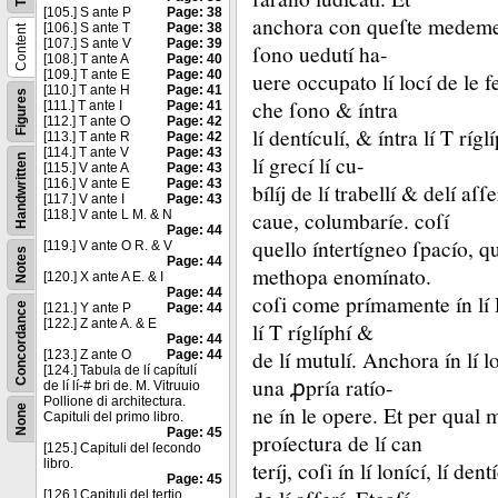
[105.] S ante P
Page: 38
anchora con queſte medeme rat
[106.] S ante T
Page: 38
Content
[107.] S ante V
Page: 39
ſono uedutí ha-
[108.] T ante A
Page: 40
[109.] T ante E
Page: 40
uere occupato lí locí de le f
[110.] T ante H
Page: 41
Figures
che ſono &
íntra
[111.] T ante I
Page: 41
[112.] T ante O
Page: 42
lí dentículí, &
íntra lí T ríg
[113.] T ante R
Page: 42
[114.] T ante V
Page: 43
lí grecí lí cu-
Handwritten
[115.] V ante A
Page: 43
[116.] V ante E
Page: 43
bílíj de lí trabellí &
delí aſſe
[117.] V ante I
Page: 43
caue, columbaríe.
coſí
[118.] V ante L M. & N
Page: 44
quello íntertígneo ſpacío, qu
[119.] V ante O R. & V
Notes
Page: 44
methopa enomínato.
[120.] X ante A E. & I
Page: 44
coſi come prímamente ín lí D
Concordance
[121.] Y ante P
Page: 44
[122.] Z ante A. & E
lí T ríglíphí &
Page: 44
de lí mutulí.
Anchora ín lí lo
[123.] Z ante O
Page: 44
[124.] Tabula de lí capítulí
una ꝓpría ratío-
de lí lí-# bri de. M. Vitruuio
Pollione di architectura.
ne ín le opere.
Et per qual m
None
Capituli del primo libro.
Page: 45
proíectura de lí can
[125.] Capituli del ſecondo
libro.
teríj, coſi ín lí lonící, lí de
Page: 45
[126.] Capituli del tertio