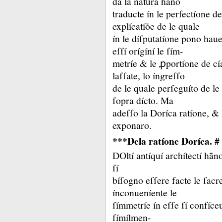
da la natura hãno
traducte ín le perfectíone d
explícatíõe de le quale
ín le díſputatíone pono hauer
eſſí orígíní le ſím-
metríe &
le ꝓportíone de cí
laſſate, lo íngreſſo
de le quale perſeguíto de l
ſopra dícto.
Ma
adeſſo la Doríca ratíone, &
exponaro.
***Dela ratíone Doríca. # 
DOltí antíquí archítectí hã
ſí
bíſogno eſſere facte le ſac
ínconueníente le
ſímmetríe ín eſſe ſí confíc
ſímílmen-