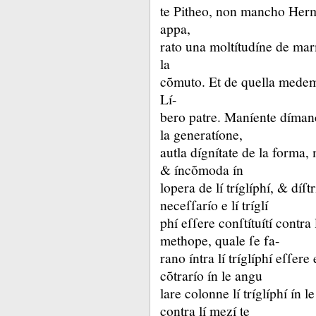
te Pitheo, non mancho He
appa,
rato una moltítudíne de mar
la
cõmuto.
Et de quella medem
Lí-
bero patre.
Maníente dímanch
la generatíone,
autla dígnítate de la forma,
&
íncõmoda ín
lopera de lí tríglíphí, &
díſt
neceſſarío e lí tríglí
phí eſſere conſtítuítí contra
methope, quale ſe fa-
rano íntra lí tríglíphí eſſe
cõtrarío ín le angu
lare colonne lí tríglíphí ín 
contra lí mezí te