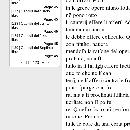
de lí aſſerí.
Etcoſí
libro.
ín le grece opere níuno ſotto
Page: 45
[127.] Capituli del quarto
nõ pono ſotto
libro.
Page: 45
li canteríj eſſere lí aſſerí.
Ad
[128.] Capítuli del quinto
templalí ín ueríta
libro.
Page: 45
te debbe eſſere collocato.
Q
[129.] Capituli del ſexto
libro.
conſtítuíto, hauera
Page: 45
[130.] Capituli del Septimo
mendoſa la ratíone del ope
libro.
Page: 45
probato, ne ínſtí
<
>
tuíto ín lí faſtígíj eſſere fa
queſto che ne lí can
teríj, ne lí aſſerí contra le f
pono ſporgere ín fo
ra, ma a lí proclínatí ſtíllíc
uerítate non ſí po fa
re.
Q ueſto facto nõ penſorn
ratíone.
Per che
tutte le coſe da una certa p