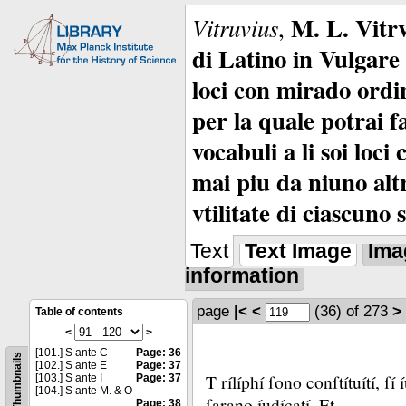
M. L. Vitrv
Vitruvius
,
di Latino in Vulgare 
loci con mirado ordin
per la quale potrai f
vocabuli a li soi loc
mai piu da niuno alt
vtilitate di ciascuno 
Text
Text Image
Ima
information
page
|<
<
(36)
of 273
>
Table of contents
<
>
[101.] S ante C
Page: 36
Thumbnails
[102.] S ante E
Page: 37
T rílíphí ſono conſtítuítí, ſí 
[103.] S ante I
Page: 37
[104.] S ante M. & O
ſarano íudícatí.
Et
Page: 38