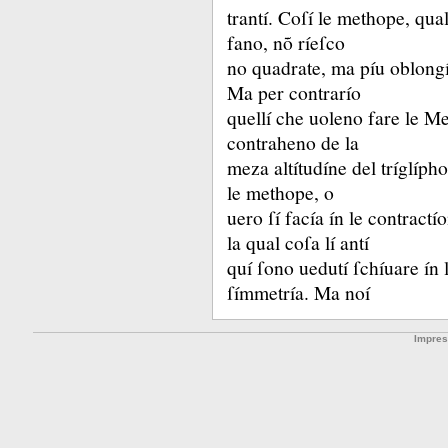
trantí.
Coſí le methope, quale
fano, nõ ríeſco
no quadrate, ma píu oblongí d
Ma per contrarío
quellí che uoleno fare le Me
contraheno de la
meza altítudíne del tríglíph
le methope, o
uero ſí facía ín le contractí
la qual coſa lí antí
quí ſono uedutí ſchíuare ín 
ſímmetría.
Ma noí
Impre