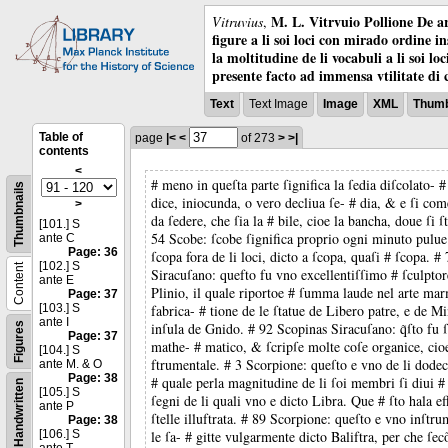
M. L. Vitrvuio Pollione De ar
Vitruvius
,
figure a li soi loci con mirado ordine i
la moltitudine de li vocabuli a li soi l
presente facto ad immensa vtilitate di 
Text
Text Image
Image
XML
Thumb
Table of
page
|<
<
of 273
>
>|
contents
<
# meno in queſta parte ſignifica la ſedia diſcolato- # 
Thumbnails
dice, iniocunda, o vero decliua ſe- # dia, & e ſi c
>
da ſedere, che ſia la # bile, cioe la bancha, doue ſi ſ
[101.] S
54 Scobe: ſcobe ſignifica proprio ogni minuto pulue 
ante C
Page: 36
ſcopa fora de li loci, dicto a ſcopa, quaſi # ſcopa. #
[102.] S
Content
Siracuſano: quefto fu vno excellentiſſimo # ſculptor
ante E
Plinio, il quale riportoe # ſumma laude nel arte mar
Page: 37
[103.] S
fabrica- # tione de le ſtatue de Libero patre, e de M
ante I
inſula de Gnido. # 92 Scopinas Siracuſano: q̃ſto fu 
Figures
Page: 37
mathe- # matico, & ſcripſe molte coſe organice, cioe
[104.] S
ftrumentale. # 3 Scorpione: queſto e vno de li dodece
ante M. & O
Page: 38
# quale perla magnitudine de li ſoi membri ſi diui #
Handwritten
[105.] S
ſegni de li quali vno e dicto Libra. Que # ſto hala eff
ante P
ſtelle illuftrata. # 89 Scorpione: queſto e vno inſtru
Page: 38
[106.] S
le ſa- # gitte vulgarmente dicto Baliftra, per che ſec