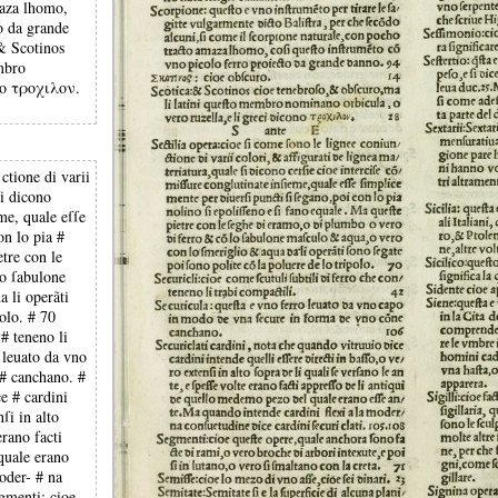
maza lhomo,
o da grande
& Scotinos
mbro
ono τροχιλον.
ctione di varii
ſi dicono
me, quale eſſe
on lo pia #
etre con le
lo ſabulone
 li operãti
polo. # 70
 # teneno li
 leuato da vno
# canchano. #
e # cardini
ſi in alto
erano facti
quale erano
oder- # na
egmenti: cioe