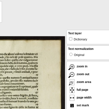
Text layer
Dictionary
Text normalization
Original
zoom in
zoom out
zoom area
full page
page width
set mark