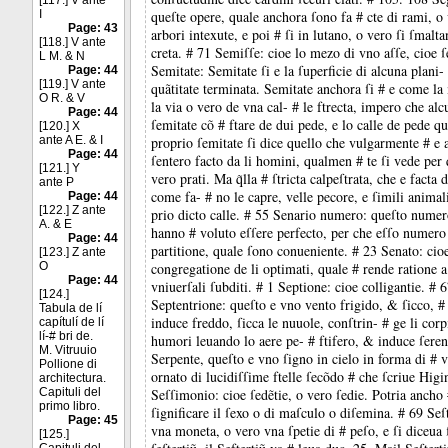
[117.] V ante
I
queſte opere, quale anchora ſono fa # cte di rami, o
Page: 43
arbori intexute, e poi # ſi in lutano, o vero ſi ſmalt
[118.] V ante
creta. # 71 Semiſſe: cioe lo mezo di vno aſſe, cioe ſ
L M. & N
Semitate: Semitate ſi e la ſuperficie di alcuna plani-
Page: 44
[119.] V ante
quãtitate terminata. Semitate anchora ſi # e come la
O R. & V
la via o vero de vna cal- # le ftrecta, impero che alc
Page: 44
ſemitate cõ # ftare de dui pede, e lo calle de pede q
[120.] X
ante A E. & I
proprio ſemitate ſi dice quello che vulgarmente # e a
Page: 44
ſentero facto da li homini, qualmen # te ſi vede per 
[121.] Y
vero prati. Ma q̃lla # ſtricta calpeſtrata, che e facta d
ante P
come fa- # no le capre, velle pecore, e ſimili animali
Page: 44
[122.] Z ante
prio dicto calle. # 55 Senario numero: queſto numero
A. & E
hanno # voluto eſſere perfecto, per che eſſo numero
Page: 44
partitione, quale ſono conueniente. # 23 Senato: cioe
[123.] Z ante
O
congregatione de li optimati, quale # rende ratione a 
Page: 44
vniuerſali ſubditi. # 1 Septione: cioe colligantie. # 
[124.]
Septentrione: queſto e vno vento frigido, & ſicco, # 
Tabula de lí
induce freddo, ſicca le nuuole, conſtrin- # ge li corpi
capítulí de lí
lí-# bri de.
humori leuando lo aere pe- # ftifero, & induce ſere
M. Vitruuio
Serpente, queſto e vno ſigno in cielo in forma di # 
Pollione di
ornato di lucidiſſime ftelle ſecõdo # che ſcriue Higi
architectura.
Capituli del
Seſſimonio: cioe ſedẽtie, o vero ſedie. Potria ancho 
primo libro.
ſignificare il ſexo o di maſculo o diſemina. # 69 Seſte
Page: 45
vna moneta, o vero vna ſpetie di # peſo, e ſi diceua ſ
[125.]