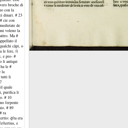
 vero broche di
ano con la
ei dinari. # 23
 # cie con
 medietate de
uni voleno la
uattro. Ma #
ppellato il
qualchi căpi, o
a le fere, ſi
, e pro- #
 li antiqui
 ha le #
 la
tutti li
67
il quale
, purifica li
no. # 10
vno ſerpente
nio. # 89
# ra
rtio: q̃ſta era
eſtertius, e