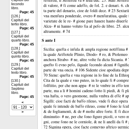
ſeſtertiũ, il Seftertiũ va # leua duc. 25. Mail Seſter
Capituli del
ſecondo
di valore, # ſi come adeſſo, de ſol. 2. e denari. 6. ch
libro.
ta parte del denario, cioe de ſoldi dece. # 23 Sextarii
Page: 45
vna menſura ponderale, overo # menſuratiua, quale 
[126.]
Capituli del
varietate de le re- # gione pare hauere hauto diuerſe 
tertio libro.
Alcu- # ni hanno voluto ſia al peſo de libre. 25. alcun
Page: 45
altramente. # 74
[127.]
Capituli del
S ante I
quarto libro.
Page: 45
[128.]
Sicilia: queſta e inſula & ampla regione notiſſima # a
Capítuli del
la quale Ariſtotele Plinio, Diodo- # ro, & Ptolemeo 
quinto libro.
anchora Strabo- # ne, altre volte fu dicta Sicania. # 
Page: 45
quefto ſi evno peſo, ilquale ſecondo alcuni # ſignific
[129.]
Capituli del
parte de vna oncia. # 106 Sidente cioe apodiata dep
ſexto libro.
70 Siene: queſta e vna regione in lo fine de la Ethiop
Page: 45
Cita de la quale e vno puteo, in lo quale ſi # compre
[130.]
Capituli del
ſolftitio, per che non appa- # re le vmbre in eſſo t
Septimo
parte, ma a li # homini cadeno ſotto li piedi, & ſi pl
libro.
vna haſta, o vero gnomone, nulla vmbra di eſſe # ap
Page: 45
Sigilli: cioe facti de baſſo rileuo, vnde ſi dice opera 
<
quale ſe intende de baſſo rileuo, come # ſono le ſcul
& de fogliamenti, & de # molte altre ſorte. E ſi dico
>
diminutio- # ne, per che ſono figure picoli, o vero m
gni, come ſono ne le corniole, & ne li anelli da ſi # 
72 Signina opera, cioe facte comevno aſtrico uermic