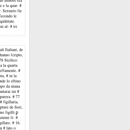
tius minore era
e e la quar- #
: Sextario ſie
ſecondo le
quãtitate.
i al- # tri
li Italiani, de
hanno ſcripto,
78 Sicilico:
a la quarta
reſſamente. #
ia, # in la
nde lo eftiuo
empo da niuna
antarai iui #
parera. # 77
# ſigillaria,
pture de fiori,
no ſigilli ꝑ
inimi ſi- #
gillare. # 16.
u # lato o