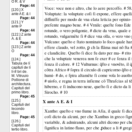
O R. & V
Page: 44
Voce: voce non e altro, che lo aere percoſſo. # 58
[120.] X
Voluptate: la voluptate coſi ſi expone, eſſere quella,
ante A E. & I
Page: 44
diffiniſſe per modo de vna elata leticia per opinio-
[121.] Y
preſente magno bene. # 4 Vrnile: queſte ſono Ede 
ante P
rotunde, o vero poligonie, # dicte da vrna, quale e
Page: 44
[122.] Z ante
rotundo, vulgarmẽte ſi # dice vna olla, o vero vno 
A. & E
Vulcano: queſto e ſtato nominato lo foco quale ha
Page: 44
eſſere claudo, vel zotto, ꝑ ch la flãma mai nõ fta
[123.] Z ante
O
e claudicãte. Quefto ſi dice fu dato per ma- # rito
Page: 44
che la voluptate venerea non ſe exer # ce ſenza il 
[124.]
Tabula de lí
ſenza il calore. # 12 Vulturnus: q̃ſto e vnovẽto, il q
capítulí de lí
cõtra Africo # ſopra il circulo di capricorno q̃ſto e
lí-# bri de.
humi- # do, e ſpira altamẽte ſi come vola lo auoltor
M. Vitruuio
Pollione di
# uioſo, e regna in terra inſieme cõ Thraſcias al t
architectura.
hiberno, e ſi inducono neue, queſto ſi e dicto da li
Capituli del
Sirocho. # 10
primo libro.
Page: 45
[125.]
X ante A E. & I
Capituli del
ſecondo
Xantho: queſto e vno fiume in Aſia, il quale ſi dic
libro.
coſi dicto da alcuni, per che Xanthus in greco ſign
Page: 45
[126.]
variabile, & admirando, alcuni altri dicono per ch
Capituli del
ſignifica in latino flauo, per che ꝓduce a li # gregi
tertio libro.