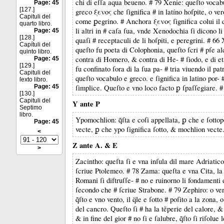
chi di eſſa aqua beueno. # 79 Xenie: queſto vocab
Page: 45
[127.]
greco ξενος che ſignifica # in latíno hoſpite, o ver
Capituli del
come ꝑegrino. # Anchora ξενος ſignifica colui il 
quarto libro.
li altri in # caſa ſua, vnde Xenodochia ſi dicono li 
Page: 45
[128.]
quaſi # receptaculi de li hoſpiti, e peregrini. # 6
Capítuli del
queſto fu poeta di Colophonia, queſto ſcri # pſe a
quinto libro.
contra di Homero, & contra di He- # ſiodo, e di et
Page: 45
[129.]
fu confinato ſora di la ſua pa- # tria viuendo il pat
Capituli del
queſto vocabulo e greco. e ſignifica in latino por- #
ſexto libro.
Page: 45
ſimplice. Queſto e vno loco facto ꝑ ſpaſſegiare. #
[130.]
Capituli del
Y ante P
Septimo
libro.
Ypomochlion: q̃ſta e coſi appellata, ꝑ che e ſottop
Page: 45
vecte, ꝑ che ypo ſignifica ſotto, & mochlion vecte
<
Z ante A. & E
>
Zacintho: queſta ſi e vna inſula dil mare Adriatico
ſcriue Ptolemeo. # 78 Zama: queſta e vna Cita, la 
Romani ſi diftruſſe- # no e ruinorno li fondamenti 
ſecondo che # ſcriue Strabone. # 79 Zephiro: o ve
q̃ſto e vno vento, il q̈le e ſotto # poſito a la zona, 
del cancro. Queſto ſi # ha la tẽperie del calore, 
& in fine del gior # no ſi e ſalubre, q̃ſto ſi riſolue 