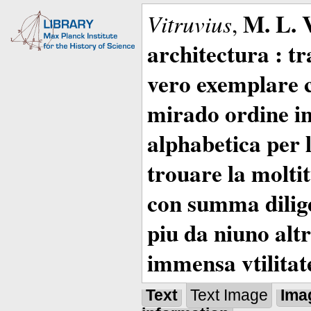
M. L. 
Vitruvius
,
architectura : t
vero exemplare co
mirado ordine in
alphabetica per 
trouare la moltitu
con summa dilige
piu da niuno altr
immensa vtilitat
Text
Text Image
Ima