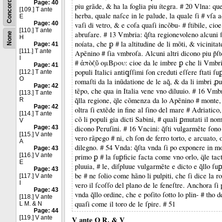
Concordance
Page: 40
piu grãde, & ha la foglia piu ítegra. # 20 Vlna: que
[109.] T ante
herba, quale naſce in le palude, la quale ſi # vſa a
E
Page: 40
vaſi di vetro, & e coſa quaſi incõbu- # ftibile, cio
[110.] T ante
abruſare. # 13 Vmbria: q̃ſta regionevoleno alcuni ſ
None
H
noíata, che ꝑ # la altitudine de li mõti, & vicinita
Page: 41
[111.] T ante
Apẽnino # ſia vmbroſa. Alcuni altri dicono piu p̃ſt
I
# ἀπὸζῦ ομΒρου: cioe da le imbre ꝑ che li Vmbri d
Page: 41
populi Italici antiꝗſſimi ſon creduti eſſere ftati ſuꝑ
[112.] T ante
O
romaſti da la inũdatione de le aq̃, & da li imbri ꝓu
Page: 42
tẽpo, che qua in Italia vene vno diluuio. # 16 Vmbri
[113.] T ante
q̃lla regione, q̈le cõmenza da lo Apẽnino # monte
R
Page: 42
oltra ſi extẽde in fine al ſino del mare # Adriatic
[114.] T ante
cõ li populi gia dicti Sabini, # quali ꝑmutati il no
V
Page: 43
dicono Peruſini. # 16 Vncini: q̃ſti vulgarmẽte ſono 
[115.] V ante
vero rãpego # ni, ch ſon de ferro torto, e arcuato, 
A
dilegno. # 54 Vnda: q̃ſta vnda ſi po exponere in mo
Page: 43
[116.] V ante
primo ꝑ # la ſuꝑficie facta come vno orlo, q̈le tact
E
pluuia, # le, diſpluue vulgarmẽte e dicto e q̃llo ſu
Page: 43
be # ne ſolio come hãno li pulpiti, che ſi dice la r
[117.] V ante
I
vero il ſcoſſo del plano de le feneſtre. Anchora ſi
Page: 43
vnda q̃llo ordine, che e poſito ſotto lo plin- # tho 
[118.] V ante
quaſi come il toro de le ſpire. # 51
L M. & N
Page: 44
[119.] V ante
V ante O R. & V