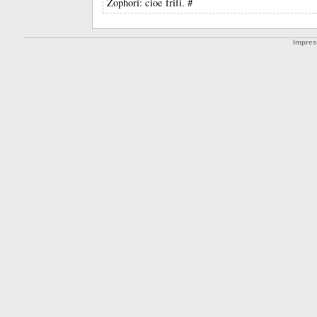
Zophori: cioe friſi. #
Impre