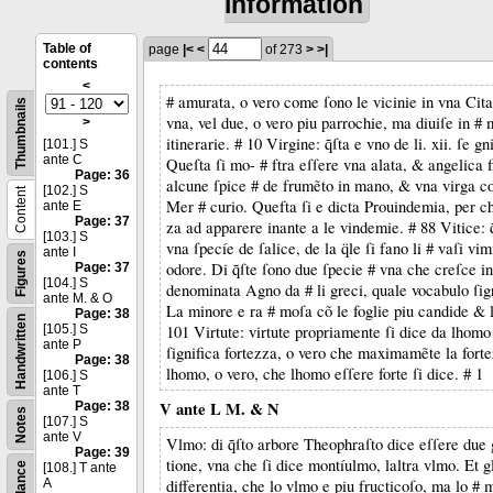
information
Table of
page
|<
<
of 273
>
>|
contents
<
# amurata, o vero come ſono le vicinie in vna Cita,
Thumbnails
vna, vel due, o vero piu parrochie, ma diuiſe in # 
>
itinerarie. # 10 Virgine: q̃ſta e vno de li. xii. ſe gn
[101.] S
ante C
Queſta ſi mo- # ftra eſſere vna alata, & angelica 
Page: 36
alcune ſpice # de frumẽto in mano, & vna virga c
[102.] S
Content
Mer # curio. Quefta ſi e dicta Prouindemia, per 
ante E
Page: 37
za ad apparere inante a le vindemie. # 88 Vitice: q̃
[103.] S
vna ſpecíe de ſalice, de la q̈le ſi fano li # vaſi vimi
ante I
Figures
odore. Di q̃ſte ſono due ſpecie # vna che creſce in 
Page: 37
[104.] S
denominata Agno da # li greci, quale vocabulo ſign
ante M. & O
La minore e ra # moſa cõ le foglie piu candide & 
Page: 38
Handwritten
[105.] S
101 Virtute: virtute propriamente ſi dice da lhomo 
ante P
ſignifica fortezza, o vero che maximamẽte la forte
Page: 38
lhomo, o vero, che lhomo eſſere forte ſi dice. # 1
[106.] S
ante T
V ante L M. & N
Page: 38
Notes
[107.] S
ante V
Vlmo: di q̃ſto arbore Theophraſto dice eſſere due
Page: 39
tione, vna che ſi dice montíulmo, laltra vlmo. Et g
[108.] T ante
A
differentia, che lo vlmo e piu fructicoſo, ma lo # 