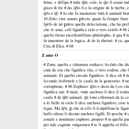
brine, e diſſipa # tutte q̃lle coſe, le q̈le ſi erano in
giazo & fre # do, q̃ſto ſi e la origine de le herbe, e 
q̃ſto e q̃l- # lo che fa inamorare tutti li animali bru
10 Zolo: cioe amore ꝑfecto, quale fa ſempre ftare
ſpẽſo de nõ ꝑdere quella delectatione, che ha preſ
che ſe ama, coſi ſignifica zelo o vero zeloſo # 68
queſto fuvno excellentiſſimo philoſopho, il qua # l
fu inuentore de la logica, & de la rhetori- # ca, qu
Cita di Elea. # 68
Z ante O
# Zona: queſta e chiamata zodiaco, ſecõdo che di
cuni da zoa che ſignifica vita, o vero zodion, che ſ
animale. Et quefto circulo ſignifero, ſi dice ob # l
ſecondo Ariſtotele e le cauſa de la generatio- # n
corruptione. # 86 Zophoro: q̃ſto e dicto da ζωα che
ſignifica ani- # male, vnde anchora ſi dice il zodi
cauſa # de q̃lli animali, q̈li ſono cõformati da la c
a le ftelle in cielo ſi dice anchora ſignifero, cioe t
ſegni. Ma q̃ſti, ꝑ che in eſſo ſi ſculpiſſeno le fig
baſſo rileuo ſi dicono anchora ſigilli. Et perche #
zonale e nominato zophoro, proprio # in queſta pa
per tale cagione vulgarmen # te ſi appella el friſo.