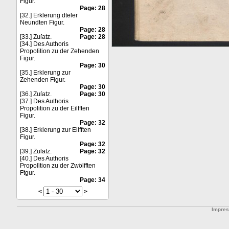
Figur.
Page: 28
[32.] Erklerung dteſer
Neundten Figur.
Page: 28
[33.] Zuſatz.
Page: 28
[34.] Des Authoris
Propoſition zu der Zehenden
Figur.
Page: 30
[35.] Erklerung zur
Zehenden Figur.
Page: 30
[36.] Zuſatz.
Page: 30
[37.] Des Authoris
Propoſition zu der Eilfften
Figur.
Page: 32
[38.] Erklerung zur Eilfften
Figur.
Page: 32
[39.] Zuſatz.
Page: 32
[40.] Des Authoris
Propoſition zu der Zwölfften
Ftgur.
Page: 34
<
>
Impre