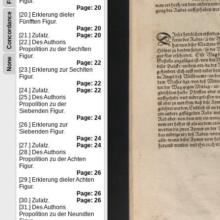
Figur.
Page: 20
Concordance
[20.] Erklerung dieſer
Fünfften Figur.
Page: 20
[21.] Zuſatz.
Page: 20
[22.] Des Authoris
Propoſition zu der Sechſten
Figur.
None
Page: 22
[23.] Erklerung zur Sechſten
Figur.
Page: 22
[24.] Zuſatz.
Page: 22
[25.] Des Authoris
Propoſition zu der
Siebenden Figur.
Page: 24
[26.] Erklerung zur
Siebenden Figur.
Page: 24
[27.] Zuſatz.
Page: 24
[28.] Des Authoris
Propoſition zu der Achten
Figur.
Page: 26
[29.] Erklerung dieſer Achten
Figur.
Page: 26
[30.] Zuſatz.
Page: 26
[31.] Des Authoris
Propoſition zu der Neundten