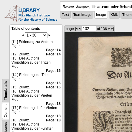
Theatrum oder Schawb
Besson, Jacques
,
Text
Text Image
Image
XML
Thumb
Table of contents
page
|<
<
of 136
>
>|
<
>
[11.] Erklerung zur Andern
Figur.
Page: 14
[12.] Zuſatz.
Page: 14
[13.] Des Authoris
Vropoſition zu der Tritten
Figur.
Page: 16
[14.] Erklerung zur Tritten
Figur.
Thumbnails
Page: 16
[15.] Zuſatz.
Page: 16
[16.] Des Authoris
Vropoſition zu der Vierten
Figur.
Page: 18
Content
[17.] Erklerung dieſer Vierten
Figur.
Page: 18
[18.] Zuſatz.
Page: 18
Figures
[19.] Des Authoris
Vropoſition zu der Fünfften