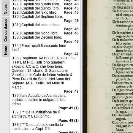
[126.] Capituli del tertio libro.
Page: 45
[127.] Capituli del quarto libro.
Page: 45
Notes
[128.] Capítuli del quinto libro.
Page: 45
[129.] Capituli del ſexto libro.
Page: 45
[130.] Capituli del Septimo libro.
Concordance
Page: 45
[131.] Capituli del octauo libro.
Page: 45
[132.] Capituli del Nono libro.
Page: 46
[133.] Capituli del Decimo libro.
Page: 46
[134.] Errori: quali ſtampando ſono
None
ſcorſi.
Page: 47
[135.] Regiſtrum. AA BB CC. A B C E F G
H I K L M N O. Tutti ſono quaderni
excepto. CC & O. che ſono terni.
Quinterni 12. charte. 2. Stampata in
Venetia, in le Caſe de Ioãne Antonio &
Piero Fratelli da Sabio. Nel Anno del
Signore. M. D. XXIIII. Del Meſe di
Martio.
Page: 47
[136.] ſare Auguſto de Archítectura,
traducto dí latíno ín uulgare. Líbro
prímo.
Page: 49 (1)
[137.] ***De la ínſtítutíone de lí
archítectí. # Capí. prímo.
Page: 49 (1)
[138.] ***De quale coſe conſta la
archítectura. # Capí. # II.