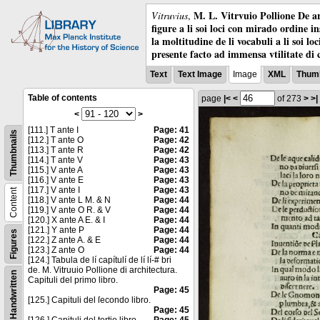
M. L. Vitrvuio Pollione De ar
Vitruvius
,
figure a li soi loci con mirado ordine i
la moltitudine de li vocabuli a li soi l
presente facto ad immensa vtilitate di 
Text
Text Image
Image
XML
Thumb
Table of contents
page
|<
<
of 273
>
>|
<
>
[111.] T ante I
Page: 41
Thumbnails
[112.] T ante O
Page: 42
[113.] T ante R
Page: 42
[114.] T ante V
Page: 43
[115.] V ante A
Page: 43
[116.] V ante E
Page: 43
[117.] V ante I
Page: 43
Content
[118.] V ante L M. & N
Page: 44
[119.] V ante O R. & V
Page: 44
[120.] X ante A E. & I
Page: 44
[121.] Y ante P
Page: 44
Figures
[122.] Z ante A. & E
Page: 44
[123.] Z ante O
Page: 44
[124.] Tabula de lí capítulí de lí lí-# bri
de. M. Vitruuio Pollione di architectura.
Handwritten
Capituli del primo libro.
Page: 45
[125.] Capituli del ſecondo libro.
Page: 45