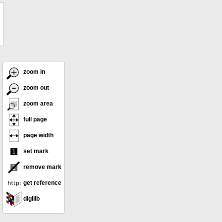
zoom in
zoom out
zoom area
full page
page width
set mark
remove mark
get reference
digilib