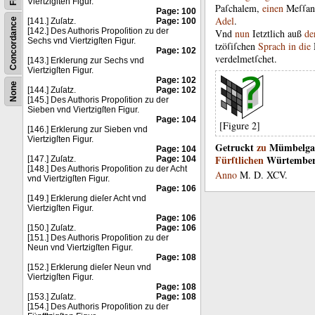
Viertzigſten Figur.
Paſchalem
,
einen
Meſſan
Page: 100
Adel
.
Concordance
[141.] Zuſatz.
Page: 100
[142.] Des Authoris Propoſition zu der
Vnd
nun
Ietztlich
auß
de
Sechs vnd Viertzigſten Figur.
tzöſiſchen
Sprach
in
die
Page: 102
verdelmetſchet
.
[143.] Erklerung zur Sechs vnd
Viertzigſten Figur.
Page: 102
None
[144.] Zuſatz.
Page: 102
[145.] Des Authoris Propoſition zu der
Sieben vnd Viertzigſten Figur.
Page: 104
[Figure 2]
[146.] Erklerung zur Sieben vnd
Viertzigſten Figur.
Getruckt
zu
Mümbelga
Page: 104
Fürſtlichen
Würtember
[147.] Zuſatz.
Page: 104
[148.] Des Authoris Propoſition zu der Acht
Anno
M
.
D
.
XCV
.
vnd Viertzigſten Figur.
Page: 106
[149.] Erklerung dieſer Acht vnd
Viertzigſten Figur.
Page: 106
[150.] Zuſatz.
Page: 106
[151.] Des Authoris Propoſition zu der
Neun vnd Viertzigſten Figur.
Page: 108
[152.] Erklerung dieſer Neun vnd
Viertzigſten Figur.
Page: 108
[153.] Zuſatz.
Page: 108
[154.] Des Authoris Propoſition zu der