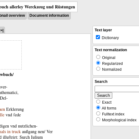
uch allerley Werckzeug und Rüstungen
nail overview
Document information
Text layer
>|
Dictionary
Text normalization
Original
Regularized
Normalized
awbuch
/
Search
ver-
thematici
,
Del-
Exact
hen
Erklerung
All forms
lle
vnd
ſede
Fulltext index
Morphological index
digen
vnd
nutzlichen-
mals
in
truck
außgang
nen
/
Ver
d
jlluſtrirt
:
S
urch
Iulium