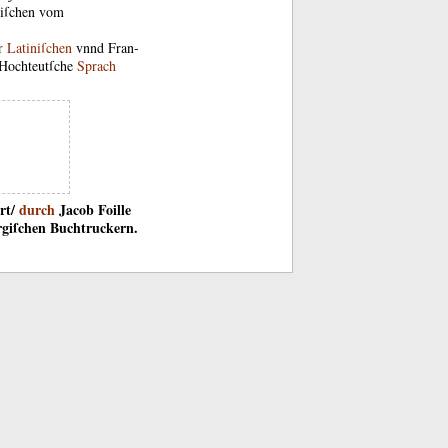
iſchen
vom
r
Latiniſchen
vnnd
Fran-
Hochteutſche
Sprach
rt
/
durch
Jacob
Foille
giſchen
Buchtruckern
.