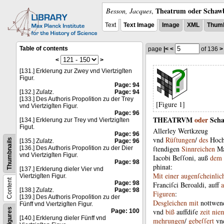
Theatrum oder Schawb
Besson, Jacques
,
Text
Text Image
Image
XML
Thumb
Table of contents
page
|<
<
of 136
>
<
>
[131.] Erklerung zur Zwey vnd Viertzigſten
Figur.
Page: 94
[132.] Zuſatz.
Page: 94
[133.] Des Authoris Propoſition zu der Trey
[Figure 1]
vnd Viertzigſten Figur.
Page: 96
THEATRVM
oder
Sch
[134.] Erklerung zur Trey vnd Viertzigſten
Figut.
Allerley
Wertkzeug
Page: 96
vnd
Rüſtungen
/
des
Hoch
Thumbnails
[135.] Zuſatz.
Page: 96
ſtendigen
Sinnreichen
Ma
[136.] Des Authoris Propoſition zu der Dier
vnd Viertzigſten Figur.
Iacobi
Beſſoni
,
auß
dem
Page: 98
phinat
:
[137.] Erklerung dieſer Vier vnd
Mit
einer
augenſcheinlic
Viertzigſten Figur.
Content
Page: 98
Franciſci
Beroaldi
,
auff
a
[138.] Zuſatz.
Page: 98
Figuren
:
[139.] Des Authoris Propoſition zu der
Desgleichen
mit
nottwen
Fünff vnd Vıertzigſten Figur.
Figures
vnd
biß
auffdiſe
zeit
nie
Page: 100
[140.] Erklerung dieſer Fünff vnd
mehrungen
/
gebeſſert
vn