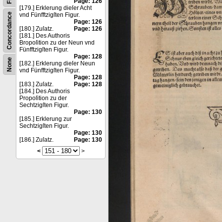
Page: 126
[179.] Erklerung dieſer Acht
Concordance
vnd Fünfftzigſten Figur.
Page: 126
[180.] Zuſatz.
Page: 126
[181.] Des Authoris
Bropoſition zu der Neun vnd
Fünfftzigſten Figur.
Page: 128
None
[182.] Erklerung dieſer Neun
vnd Fünfftzigſten Figur.
Page: 128
[183.] Zuſatz.
Page: 128
[184.] Des Authoris
Propoſition zu der
Sechtzigſten Figur.
Page: 130
[185.] Erklerung zur
Sechtzigſten Figur.
Page: 130
[186.] Zuſatz.
Page: 130
<
>