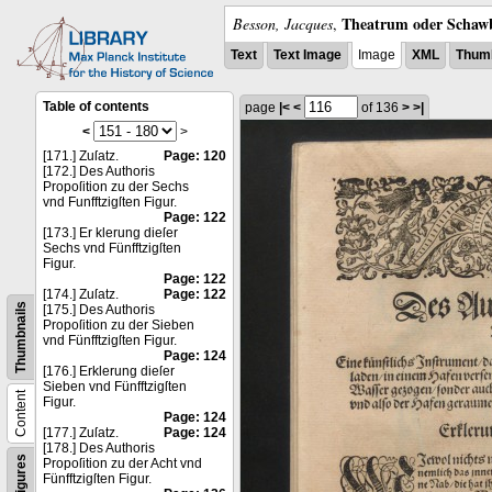
Theatrum oder Schawb
Besson, Jacques
,
Text
Text Image
Image
XML
Thumb
Table of contents
page
|<
<
of 136
>
>|
<
>
[171.] Zuſatz.
Page: 120
[172.] Des Authoris
Propoſition zu der Sechs
vnd Funfftzigſten Figur.
Page: 122
[173.] Er klerung dieſer
Sechs vnd Fünfftzigſten
Figur.
Page: 122
[174.] Zuſatz.
Page: 122
Thumbnails
[175.] Des Authoris
Propoſition zu der Sieben
vnd Fünfftzigſten Figur.
Page: 124
[176.] Erklerung dieſer
Sieben vnd Fünfftzigſten
Content
Figur.
Page: 124
[177.] Zuſatz.
Page: 124
[178.] Des Authoris
Figures
Propoſition zu der Acht vnd
Fünfftzigſten Figur.