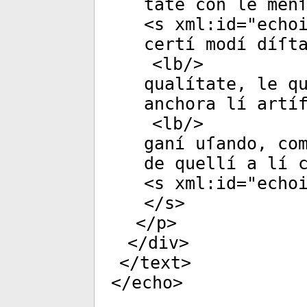
tate con le men
<
s
xml:id
="
echo
certí modí díſt
<
lb
/>
qualítate, le q
anchora lí artí
<
lb
/>
ganí uſando, co
de quellí a lí 
<
s
xml:id
="
echo
</
s
>
</
p
>
</
div
>
</
text
>
</
echo
>