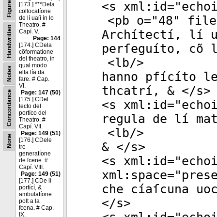
Figures
<
s
xml:id
="
echo
[173.] ***Dela
collocatíone
<
pb
o
="
48
"
file
de lí uaſí ín lo
Theatro. #
Handwritten
Archítectí, lí 
Capí. V.
Page: 144
[174.] CDela
perſeguíto, cõ 
cõformatíone
del theatro, ín
<
lb
/>
qual modo
Notes
ella ſía da
hanno pfícíto l
fare. # Cap.
VI.
thcatrí, & </
s
>
Concordance
Page: 147 (50)
[175.] CDel
<
s
xml:id
="
echo
tecto del
portíco del
regula de lí ma
Theatro. #
Capí. VII.
<
lb
/>
Page: 149 (51)
None
[176.] CDele
& </
s
>
tre
generatíone
<
s
xml:id
="
echo
de ſcene. #
Capí. VIII.
xml:space
="
pres
Page: 149 (51)
[177.] CDe lí
che cíaſcuna uo
portící, &
ambulatíone
</
s
>
poſt a la
fcena. # Cap.
IX.