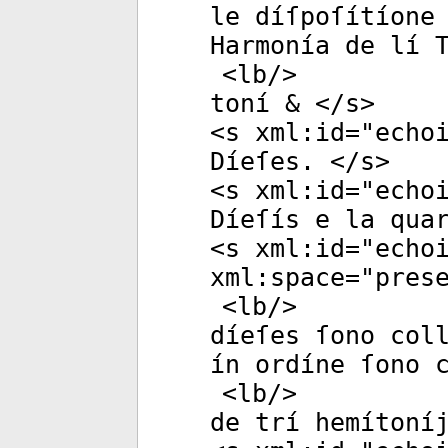
le díſpoſítíone
Harmonía de lí 
<
lb
/>
toní & </
s
>
<
s
xml:id
="
echo
Díeſes. </
s
>
<
s
xml:id
="
echo
Díeſís e la qua
<
s
xml:id
="
echo
xml:space
="
pres
<
lb
/>
díeſes ſono col
ín ordíne ſono 
<
lb
/>
de trí hemítoní