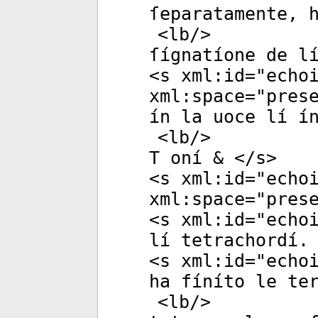
ſeparatamente, 
<
lb
/>
ſígnatíone de l
<
s
xml:id
="
echo
xml:space
="
pres
ín la uoce lí í
<
lb
/>
T oní & </
s
>
<
s
xml:id
="
echo
xml:space
="
pres
<
s
xml:id
="
echo
lí tetrachordí.
<
s
xml:id
="
echo
ha fíníto le te
<
lb
/>