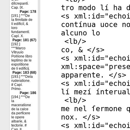
díſcrepantí.
tro modo lí ha 
Cap. IX.
Page: 178
<
s
xml:id
="
echo
[191.] ***De
la fírmítate de
contínua uoce n
lí edífícíí, &
loro
alcuno lo
fundamentí.
Capí. X.
<
lb
/>
Page: 181 (67)
[192.]
co, & </
s
>
***Marco
Vítruuío
<
s
xml:id
="
echo
Pollíone líbro
ſeptímo de le
expolítíone
xml:space
="
pres
de lí edífícíj.
Page: 183 (68)
apparente. </
s
>
[193.] ***Dela
ruderatíone.
<
s
xml:id
="
echo
# Capí.
Prímo.
lí mezí ínterua
Page: 186
[194.] ***De
<
lb
/>
la
maceratíone
me nel ſermone 
de la calce
da perfícere
nox. </
s
>
le opere
albaríe, &
<
s
xml:id
="
echo
tectoríe. #
Cap. II.