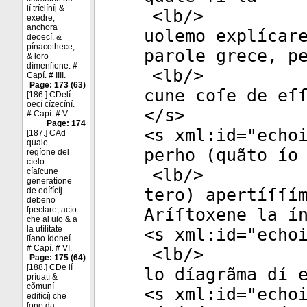
lí tríclíníj &
<
lb
/>
exedre,
anchora
uolemo explícar
deoecí, &
pínacothece,
parole grece, p
& loro
dímenſíone. #
<
lb
/>
Capí. # IIII.
Page: 173 (63)
cune coſe de eſ
[186.] CDelí
oecí cízecíní.
</
s
>
# Capí. # V.
Page: 174
<
s
xml:id
="
echo
[187.] CAd
quale
perho (quãto ío
regíone del
cíelo
<
lb
/>
cíaſcune
generatíone
tero) apertíſſí
de edífícíj
debeno
ſpectare, acío
Aríſtoxene la í
che al uſo & a
la utílítate
<
s
xml:id
="
echo
ſíano ídoneí.
# Capí. # VI.
<
lb
/>
Page: 175 (64)
[188.] CDe lí
lo díagrãma dí 
príuatí &
cõmuní
<
s
xml:id
="
echo
edífícíj che
ſono da