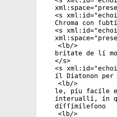
<
s
xml:id
="
echo
xml:space
="
pres
<
s
xml:id
="
echo
Chroma con ſubt
<
s
xml:id
="
echo
xml:space
="
pres
<
lb
/>
brítate de lí m
</
s
>
<
s
xml:id
="
echo
íl Díatonon per
<
lb
/>
le, píu facíle 
ínteruallí, ín 
díſſímíleſono
<
lb
/>