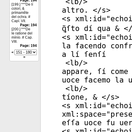
<
lb
/>
Page: 194
[199.] ***De lí
altro. </
s
>
colorí, &
prímamẽte
<
s
xml:id
="
echo
del ochra. #
Capí. VII.
Page: 194
ꝗ̃ſto dí qua & <
[200.] ***De
le ratíone del
<
s
xml:id
="
echo
mínío. # Cap.
VIII.
la facendo conf
Page: 194
a lí ſenſí
<
>
<
lb
/>
appare, ſí come
uoce facemo la 
<
lb
/>
tíone, & </
s
>
<
s
xml:id
="
echo
xml:space
="
pres
eſſa uoce fu ue
<
s
xml:id
="
echo