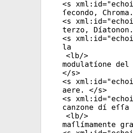
<
s
xml:id
="
echo
ſecondo, Chroma
<
s
xml:id
="
echo
terzo, Díatonon
<
s
xml:id
="
echo
la
<
lb
/>
modulatíone del
</
s
>
<
s
xml:id
="
echo
aere. </
s
>
<
s
xml:id
="
echo
canzone dí eſſa
<
lb
/>
maſlímamente gr