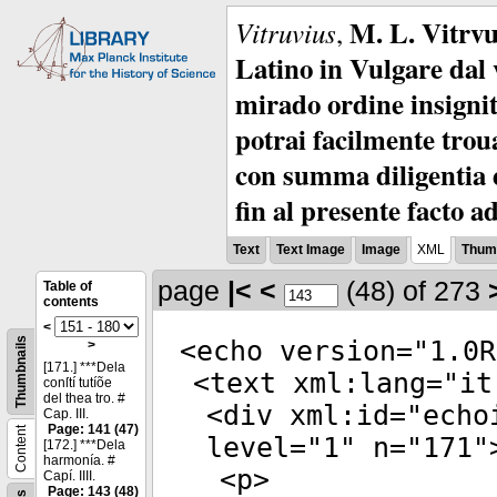
M. L. Vitrvu
Vitruvius
,
Latino in Vulgare dal v
mirado ordine insignit
potrai facilmente troua
con summa diligentia e
fin al presente facto a
Text
Text Image
Image
XML
Thumb
page
|<
<
(48)
of 273
Table of
contents
<
Thumbnails
<
echo
version
="
1.0R
>
[171.] ***Dela
<
text
xml:lang
="
it
conſtí tutíõe
del thea tro. #
<
div
xml:id
="
echo
Cap. III.
Page: 141 (47)
Content
level
="
1
"
n
="
171
"
[172.] ***Dela
harmonía. #
<
p
>
Capí. IIII.
Page: 143 (48)