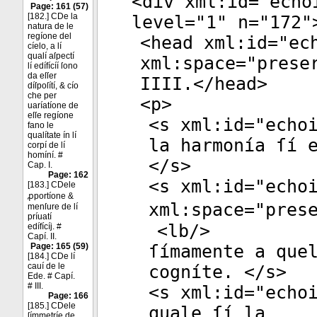
<
div
xml:id
="
echo
Page: 161 (57)
[182.] CDe la
level
="
1
"
n
="
172
"
natura de le
regíone del
<
head
xml:id
="
ec
cíelo, a lí
qualí aſpectí
xml:space
="
prese
lí edífícíí ſono
da eſſer
IIII.</
head
>
díſpoſítí, & cío
che per
<
p
>
uaríatíone de
eſſe regíone
<
s
xml:id
="
echo
fano le
qualítate ín lí
la harmonía ſí 
corpí de lí
homíní. #
</
s
>
Cap. I.
Page: 162
<
s
xml:id
="
echo
[183.] CDele
ꝓportíone &
xml:space
="
pres
menſure de lí
príuatí
<
lb
/>
edífícíj. #
Capí. II.
Page: 165 (59)
ſímamente a que
[184.] CDe lí
cauí de le
cogníte. </
s
>
Ede. # Capí.
# III.
<
s
xml:id
="
echo
Page: 166
[185.] CDele
quale ſí la
ſímmetríe de