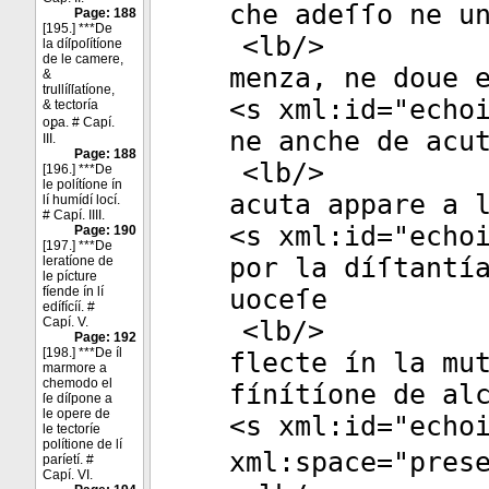
che adeſſo ne u
Page: 188
[195.] ***De
<
lb
/>
la díſpoſítíone
de le camere,
menza, ne doue 
&
trullíſſatíone,
<
s
xml:id
="
echo
& tectoría
oꝑa. # Capí.
ne anche de acu
III.
Page: 188
<
lb
/>
[196.] ***De
le polítíone ín
acuta appare a 
lí humídí locí.
# Capí. IIII.
<
s
xml:id
="
echo
Page: 190
[197.] ***De
por la díſtantí
leratíone de
le pícture
fíende ín lí
uoceſe
edífícíí. #
Capí. V.
<
lb
/>
Page: 192
[198.] ***De íl
flecte ín la mu
marmore a
chemodo el
fínítíone de al
ſe díſpone a
le opere de
<
s
xml:id
="
echo
le tectoríe
polítione de lí
xml:space
="
pres
paríetí. #
Capí. VI.