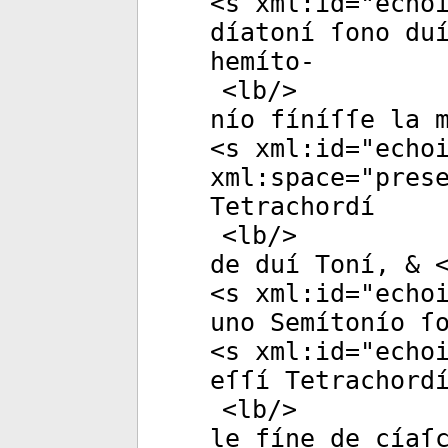
<
s
xml:id
="
echo
díatoní ſono du
hemíto-
<
lb
/>
nío fíníſſe la 
<
s
xml:id
="
echo
xml:space
="
pres
Tetrachordí
<
lb
/>
de duí Toní, & 
<
s
xml:id
="
echo
uno Semítonío ſ
<
s
xml:id
="
echo
eſſí Tetrachord
<
lb
/>
le fíne de cíaſ