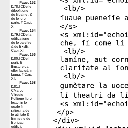
<
s
xml:id
="
echo
Page: 152
<
lb
/>
[178.] CDe le
díſpoſítíone
de lí balneí, &
ſuaue ꝑueneſſe 
de le loro
parte. # Capí.
</
s
>
X.
Page: 154
<
s
xml:id
="
echo
[179.] CDe la
edífícatíone
che, ſí come lí
de le paleſtre,
& de lí xyſtí.
<
lb
/>
Capí. XI.
Page: 156
lamíne, aut cor
[180.] CDe lí
portí, &
clarítate al ſo
ſtructure da
eſſer facte& ín
<
lb
/>
laqua. # Cap.
XII.
Page: 158
gumẽtare la uoc
[181.]
CMarco
lí theatri da l
Vítruuío
Pollíone líbro
<
s
xml:id
="
echo
ſexto. ín lo
quale ſí
</
p
>
ratíocína de
le utílítate &
</
div
>
ſímmetríe de
lí príuatí
edífícíj.