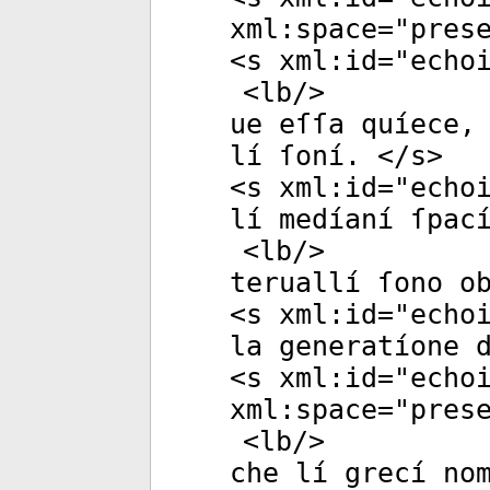
xml:space
="
pres
<
s
xml:id
="
echo
<
lb
/>
ue eſſa quíece,
lí ſoní. </
s
>
<
s
xml:id
="
echo
lí medíaní ſpac
<
lb
/>
teruallí ſono o
<
s
xml:id
="
echo
la generatíone 
<
s
xml:id
="
echo
xml:space
="
pres
<
lb
/>
che lí grecí no