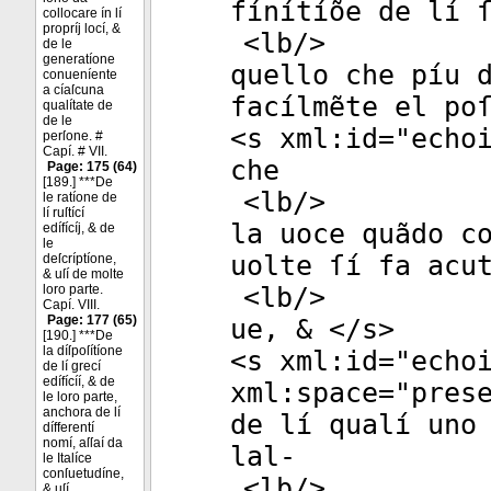
fínítíõe de lí 
collocare ín lí
propríj locí, &
<
lb
/>
de le
generatíone
quello che píu 
conueníente
a cíaſcuna
facílmẽte el po
qualítate de
de le
<
s
xml:id
="
echo
perſone. #
Capí. # VII.
che
Page: 175 (64)
[189.] ***De
<
lb
/>
le ratíone de
lí ruſtící
la uoce quãdo c
edífícíj, & de
le
uolte ſí fa acu
deſcríptíone,
& uſí de molte
loro parte.
<
lb
/>
Capí. VIII.
Page: 177 (65)
ue, & </
s
>
[190.] ***De
la díſpoſítíone
<
s
xml:id
="
echo
de lí grecí
edífícíí, & de
xml:space
="
pres
le loro parte,
anchora de lí
de lí qualí uno
dífferentí
nomí, aſſaí da
lal-
le Italíce
conſuetudíne,
<
lb
/>
& uſí