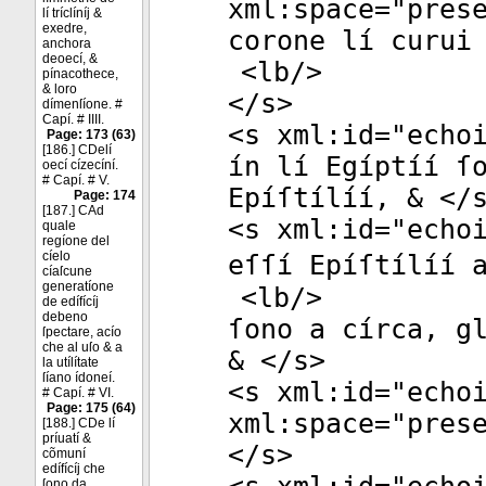
xml:space
="
pres
lí tríclíníj &
exedre,
corone lí curui
anchora
deoecí, &
<
lb
/>
pínacothece,
& loro
</
s
>
dímenſíone. #
Capí. # IIII.
<
s
xml:id
="
echo
Page: 173 (63)
[186.] CDelí
ín lí Egíptíí ſ
oecí cízecíní.
# Capí. # V.
Epíſtílíí, & </
Page: 174
[187.] CAd
<
s
xml:id
="
echo
quale
regíone del
cíelo
eſſí Epíſtílíí a
cíaſcune
generatíone
<
lb
/>
de edífícíj
debeno
ſono a círca, g
ſpectare, acío
che al uſo & a
& </
s
>
la utílítate
ſíano ídoneí.
<
s
xml:id
="
echo
# Capí. # VI.
Page: 175 (64)
xml:space
="
pres
[188.] CDe lí
príuatí &
</
s
>
cõmuní
edífícíj che
ſono da