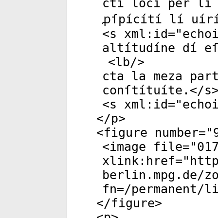
ctí locí per lí
ꝓſpícítí lí uír
<
s
xml:id
="
echo
altítudíne dí e
<
lb
/>
cta la meza par
conſtítuíte.</
s
<
s
xml:id
="
echo
</
p
>
<
figure
number
="
<
image
file
="
01
xlink:href
="
htt
berlin.mpg.de/z
fn=/permanent/l
</
figure
>
<
p
>