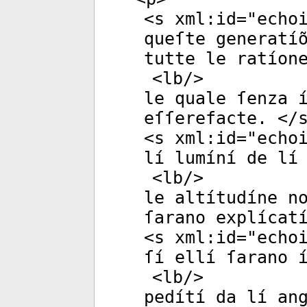
<
s
xml:id
="
echo
queſte generatí
tutte le ratíon
<
lb
/>
le quale ſenza 
eſſerefacte. </
<
s
xml:id
="
echo
lí lumíní de lí
<
lb
/>
le altítudíne n
ſarano explícat
<
s
xml:id
="
echo
ſí ellí ſarano 
<
lb
/>
pedítí da lí an