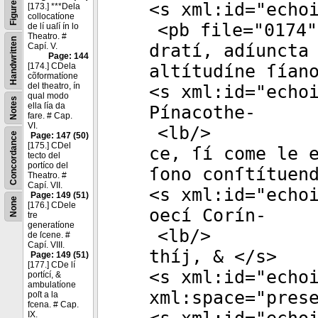
Figures
<
s
xml:id
="
echo
[173.] ***Dela
collocatíone
<
pb
file
="
0174
"
de lí uaſí ín lo
Theatro. #
Handwritten
dratí, adíuncta
Capí. V.
Page: 144
[174.] CDela
altítudíne ſían
cõformatíone
del theatro, ín
<
s
xml:id
="
echo
qual modo
Notes
ella ſía da
Pínacothe-
fare. # Cap.
VI.
<
lb
/>
Concordance
Page: 147 (50)
[175.] CDel
ce, ſí come le 
tecto del
portíco del
ſono conſtítuen
Theatro. #
Capí. VII.
<
s
xml:id
="
echo
Page: 149 (51)
None
[176.] CDele
oecí Corín-
tre
generatíone
<
lb
/>
de ſcene. #
Capí. VIII.
thíj, & </
s
>
Page: 149 (51)
[177.] CDe lí
<
s
xml:id
="
echo
portící, &
ambulatíone
xml:space
="
pres
poſt a la
fcena. # Cap.
IX.