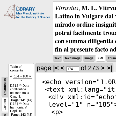
M. L. Vitrvu
Vitruvius
,
Latino in Vulgare dal v
mirado ordine insignit
potrai facilmente troua
con summa diligentia e
fin al presente facto a
Text
Text Image
Image
XML
Thumb
page
|<
<
of 273
>
>|
Table of
contents
<
Thumbnails
<
echo
version
="
1.0R
>
[171.] ***Dela
<
text
xml:lang
="
it
conſtí tutíõe
del thea tro. #
<
div
xml:id
="
echo
Cap. III.
Page: 141 (47)
Content
level
="
1
"
n
="
185
"
[172.] ***Dela
harmonía. #
<
p
>
Capí. IIII.
Page: 143 (48)