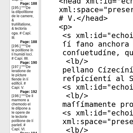
<
head
xml:id
="
ec
Page: 188
xml:space
="
prese
[195.] ***De
la díſpoſítíone
de le camere,
# V.</
head
>
&
trullíſſatíone,
<
p
>
& tectoría
oꝑa. # Capí.
<
s
xml:id
="
echo
III.
Page: 188
ſí fano anchora
[196.] ***De
le polítíone ín
conſuetudíne, q
lí humídí locí.
# Capí. IIII.
<
lb
/>
Page: 190
[197.] ***De
pellano Cízecín
leratíone de
le pícture
reſpícíentí al 
fíende ín lí
edífícíí. #
<
s
xml:id
="
echo
Capí. V.
Page: 192
<
lb
/>
[198.] ***De íl
marmore a
maſſímamente pr
chemodo el
ſe díſpone a
<
s
xml:id
="
echo
le opere de
le tectoríe
xml:space
="
pres
polítione de lí
paríetí. #
<
lb
/>
Capí. VI.