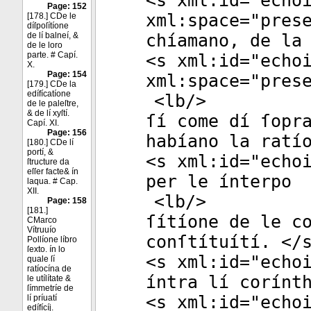
<
s
xml:id
="
echo
Page: 152
xml:space
="
pres
[178.] CDe le
díſpoſítíone
de lí balneí, &
chíamano, de la
de le loro
parte. # Capí.
<
s
xml:id
="
echo
X.
Page: 154
xml:space
="
pres
[179.] CDe la
edífícatíone
<
lb
/>
de le paleſtre,
& de lí xyſtí.
ſí come dí ſopr
Capí. XI.
Page: 156
habíano la ratí
[180.] CDe lí
portí, &
<
s
xml:id
="
echo
ſtructure da
eſſer facte& ín
per le ínterpo
laqua. # Cap.
XII.
<
lb
/>
Page: 158
[181.]
ſítíone de le c
CMarco
Vítruuío
conſtítuítí. </
Pollíone líbro
ſexto. ín lo
<
s
xml:id
="
echo
quale ſí
ratíocína de
íntra lí corínt
le utílítate &
ſímmetríe de
<
s
xml:id
="
echo
lí príuatí
edífícíj.