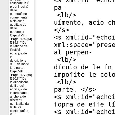
<
s
xml:id
="
echo
collocare ín lí
pa-
propríj locí, &
de le
<
lb
/>
generatíone
conueníente
uímento, acío c
a cíaſcuna
qualítate de
</
s
>
de le
perſone. #
Capí. # VII.
<
s
xml:id
="
echo
Page: 175 (64)
[189.] ***De
xml:space
="
pres
le ratíone de
lí ruſtící
al perpen-
edífícíj, & de
le
<
lb
/>
deſcríptíone,
& uſí de molte
dículo de le ín
loro parte.
Capí. VIII.
ímpoſíte le col
Page: 177 (65)
[190.] ***De
<
lb
/>
la díſpoſítíone
de lí grecí
parte. </
s
>
edífícíí, & de
le loro parte,
<
s
xml:id
="
echo
anchora de lí
dífferentí
ſopra de eſſe l
nomí, aſſaí da
le Italíce
<
s
xml:id
="
echo
conſuetudíne,
& uſí