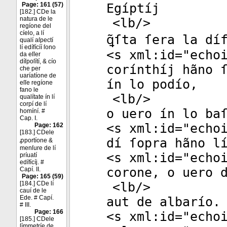
Page: 161 (57)
Egíptíj
[182.] CDe la
natura de le
<
lb
/>
regíone del
cíelo, a lí
ꝗ̃ſta ſera la dí
qualí aſpectí
lí edífícíí ſono
<
s
xml:id
="
echo
da eſſer
díſpoſítí, & cío
corínthíj hãno 
che per
uaríatíone de
ín lo podío,
eſſe regíone
fano le
<
lb
/>
qualítate ín lí
corpí de lí
o uero ín lo ba
homíní. #
Cap. I.
<
s
xml:id
="
echo
Page: 162
[183.] CDele
dí ſopra hãno l
ꝓportíone &
menſure de lí
<
s
xml:id
="
echo
príuatí
edífícíj. #
corone, o uero 
Capí. II.
Page: 165 (59)
[184.] CDe lí
<
lb
/>
cauí de le
Ede. # Capí.
aut de albarío.
# III.
Page: 166
<
s
xml:id
="
echo
[185.] CDele
ſímmetríe de