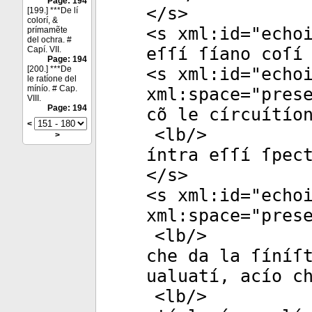
Page: 194
</
s
>
[199.] ***De lí
colorí, &
<
s
xml:id
="
echo
prímamẽte
del ochra. #
eſſí ſíano coſí
Capí. VII.
Page: 194
[200.] ***De
<
s
xml:id
="
echo
le ratíone del
mínío. # Cap.
xml:space
="
pres
VIII.
Page: 194
cõ le círcuítío
<
<
lb
/>
>
íntra eſſí ſpec
</
s
>
<
s
xml:id
="
echo
xml:space
="
pres
<
lb
/>
che da la ſíníſ
ualuatí, acío c
<
lb
/>