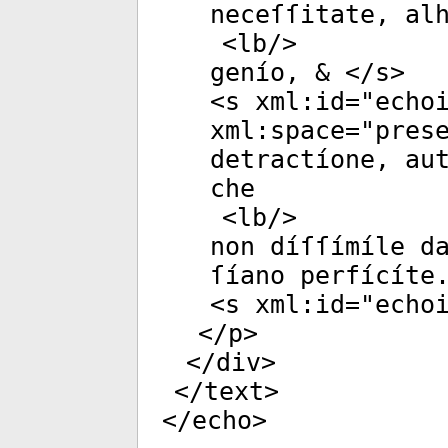
neceſſitate, al
<
lb
/>
genío, & </
s
>
<
s
xml:id
="
echo
xml:space
="
pres
detractíone, au
che
<
lb
/>
non díſſímíle d
ſíano perfícíte
<
s
xml:id
="
echo
</
p
>
</
div
>
</
text
>
</
echo
>