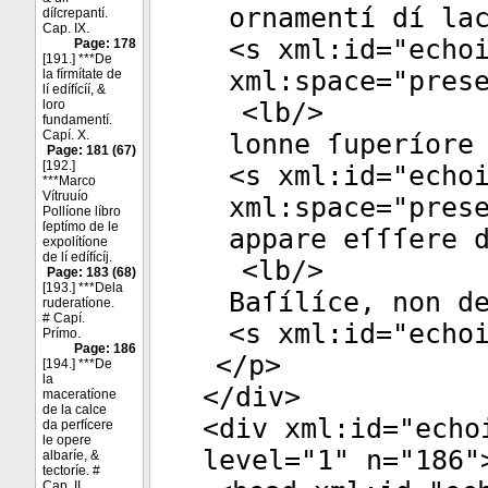
ornamentí dí la
díſcrepantí.
Cap. IX.
<
s
xml:id
="
echo
Page: 178
[191.] ***De
xml:space
="
pres
la fírmítate de
lí edífícíí, &
loro
<
lb
/>
fundamentí.
Capí. X.
lonne ſuperíore
Page: 181 (67)
[192.]
<
s
xml:id
="
echo
***Marco
Vítruuío
xml:space
="
pres
Pollíone líbro
ſeptímo de le
appare eſſſere 
expolítíone
de lí edífícíj.
<
lb
/>
Page: 183 (68)
[193.] ***Dela
Baſílíce, non d
ruderatíone.
# Capí.
<
s
xml:id
="
echo
Prímo.
Page: 186
</
p
>
[194.] ***De
la
</
div
>
maceratíone
de la calce
<
div
xml:id
="
echo
da perfícere
le opere
level
="
1
"
n
="
186
"
albaríe, &
tectoríe. #
Cap. II.