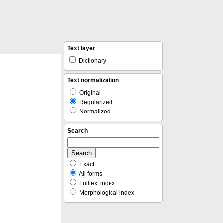
Text layer
Dictionary
Text normalization
Original
Regularized
Normalized
Search
Exact
All forms
Fulltext index
Morphological index