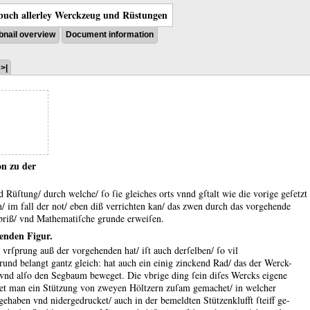
uch allerley Werckzeug und Rüstungen
nail overview
Document information
>|
on zu der
Rüſtung/ durch welche/ ſo ſie gleiches orts vnnd gſtalt wie die vorige geſetzt
h/ im fall der not/ eben diß verrichten kan/ das zwen durch das vorgehende
Abriß/ vnd Mathematiſche grunde erweiſen.
enden Figur.
 vrſprung auß der vorgehenden hat/ iſt auch derſelben/ ſo vil
und belangt gantz gleich:
hat auch ein einig zinckend Rad/ das der Werck-
 vnd alſo den Segbaum beweget.
Die vbrige ding ſein diſes Wercks eigene
ihet man ein Stützung von zweyen Höltzern zuſam gemachet/ in welcher
fgehaben vnd nidergedrucket/ auch in der bemeldten Stützenklufft ſteiff ge-