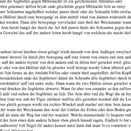
de der Segbletter gegen Mitternacht/ iſt ein geſchrenckter Attelabus oder
oben genennet) deſſen beyde ende gleichsſals gegen Mittnacht/ ſein an zwey
ner Schrauben angehefftet/ welcher jnners theil/ oder die Schraubẽ ſelbs zwifac
eyden Hülſen/ durch eine bewegung/ zu dem mittel/ vnnd von dannen widerumb d
cket werden.
Dann diſe bewegunge vervrſachet zum theil der Werckmann/ wann 
 Arm herab hangt/ der durch die Art deß jnnern theils der Schrauben gegen d
as Gewicht/ das auff der andern ſeiten herab hangt/ von welchem die macht di
hrauben/ davon hieoben etwas geſagt/ wirdt darumb von dem Außleger zweyfach
net/ dieweil ſie durch jhre bewegung auff eine ſeiten/ von einem end zum and
auff die andere ſeyten/ von dem andern end zu diſem her/ gerucket wird:
glei
n/ oder von den Hülſen/ daß ſie gleicher weiß bewegt werdẽ/ ſchon albereit geſa
en/ ſein ferner an des Attelabi Füſſen oder vntern theil angehefftet:
deſſen Kopff
tternächti
chen ende der Segbletter/ damit die Schraube diſe Segbletter/ durch h
torckhalſes/ auff vnd nider ziehe.
Dann wann die zwo Hülſen zuſam gerucket we
 vnd drucken die Segbletter abwertz:
Wann ſie aber von einander zu den euſſer
ß auß/ vnd ziehen die Segbletter an ſich.
Der Arm aber vnd die Wag/ die an be
ben ſein/ wie auß der Figur zuſehen/ müſſen alſo gerichtet werden/ daß die Li
ben gleich gezogen wirdt/ ein rechtes Winckel maß mache/ mit dem Arm daran 
icht/ wann der Werckmann den Arm/ der ſonſten der Erden oder dem Boden gle
 daß als dann die Wag hin vnd her wancket.
Welchs nimmermehr ſo bequem vnd
 der Arm eines dem andern Schnur eben gleich hinauß ragete.
Endlich ſo hat 
außweiſet/ voll Negel iſt/ anders keinen nutz/ dann daß man/ ſo es vonnöten/
ff vnd abſteigen kan.