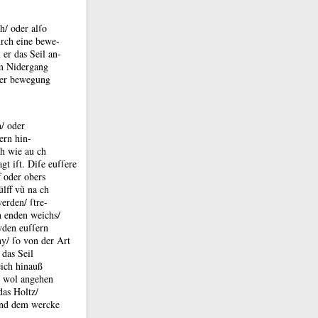
h/ oder alſo
urch eine bewe-
er das Seil an-
em Nidergang
eſer bewegung
/ oder
ern hin-
ch wie au ch
gt iſt.
Diſe euſſere
 oder obers
ülff vũ na ch
rden/ ſtre-
n enden weichs/
yden euſſern
ny/ ſo von der Art
das Seil
ich hinauß
 wol angehen
das Holtz/
 vnd dem wercke