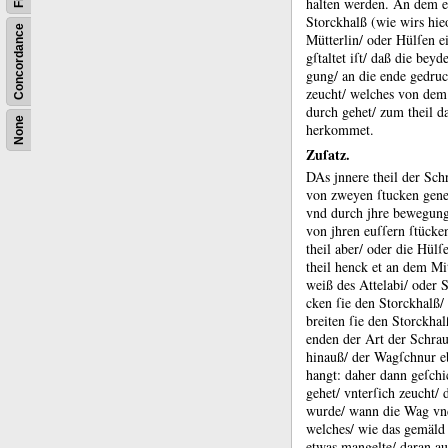
halten werden.
An dem en
Storckhalß (wie wirs hie
Concordance
Mütterlin/ oder Hülſen ei
g
ſtaltet iſt/ daß die b
gung/ an die ende gedru
zeucht/ welches von dem
durch gehet/ zum theil d
None
herkommet.
Zuſatz.
DAs jnnere theil der Sc
von zweyen ſtucken genen
vnd durch jhre bewegung 
von jhren euſſern ſtücke
theil aber/ oder die Hülſ
theil henck et an dem Mi
weiß des Attelabi/ oder S
cken ſie den Storckhalß/
breiten ſie den Storckhal
enden der Art der Schrau
hinauß/ der Wagſchnur e
hangt:
daher dann geſch
gehet/ vnterſich zeucht/
wurde/ wann die Wag vnd
welches/ wie das gemäld 
etwas mangelte/ daran au