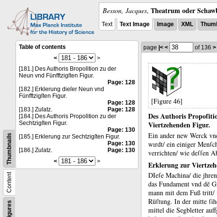
Theatrum oder Schawb
Besson, Jacques
,
Text
Text Image
Image
XML
Thumb
Table of contents
page
|<
<
of 136
>
<
>
[181.] Des Authoris Bropoſition zu der
Neun vnd Fünfftzigſten Figur.
Page: 128
[182.] Erklerung dieſer Neun vnd
Fünfftzigſten Figur.
[Figure 46]
Page: 128
[183.] Zuſatz.
Page: 128
Des Authoris Propoſiti
[184.] Des Authoris Propoſition zu der
Sechtzigſten Figur.
Viertzehenden Figur.
Page: 130
Ein ander new Werck vnd 
Thumbnails
[185.] Erklerung zur Sechtzigſten Figur.
wırdt/ ein einiger Menſc
Page: 130
[186.] Zuſatz.
Page: 130
verrichten/ wie deſſen 
<
>
Erklerung zur Viertzeh
DIeſe Machina/ die jhren
Content
das Fundament vnd dẽ Gr
mann mit dem Fuß tritt/
Rüſtung.
In der mitte ſ
Figures
mittel die Segbletter auf