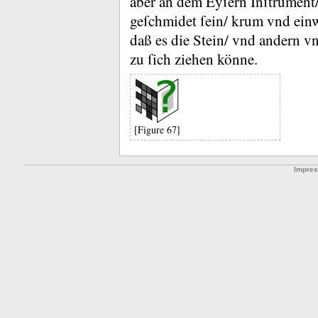
aber an dem Eyſern Inſtrument
geſchmidet ſein/ krum vnd einw
daß es die Stein/ vnd andern vn
zu ſich ziehen könne.
[Figure 67]
Impre