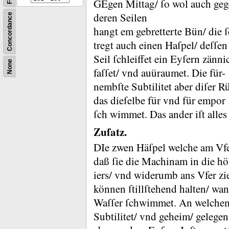
GEgen Mittag/ ſo wol auch gege
deren Seilen
Concordance
hangt em gebretterte Bün/ die 
tregt auch einen Haſpel/ deſſen
Seil ſchleiffet ein Eyſern zänn
None
faſſet/ vnd auüraumet.
Die für-
nembſte Subtilitet aber diſer 
das dieſelbe für vnd für empor
ſch wimmet.
Das ander iſt alle
Zuſatz.
DIe zwen Häſpel welche am Vfer
daß ſie die Machinam in die h
iers/ vnd widerumb ans Vfer zi
können ſtillſtehend halten/ wan
Waſſer ſchwimmet.
An welchem 
Subtilitet/ vnd geheim/ gelegen 