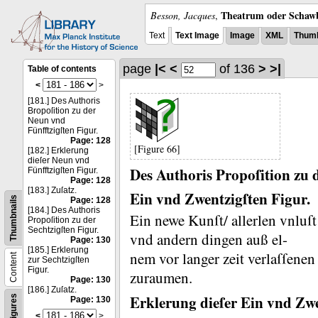
Theatrum oder Schawb
Besson, Jacques
,
Text
Text Image
Image
XML
Thumb
page
|<
<
of 136
>
>|
Table of contents
<
>
[181.] Des Authoris
Bropoſition zu der
Neun vnd
Fünfftzigſten Figur.
Page: 128
[Figure 66]
[182.] Erklerung
dieſer Neun vnd
Des Authoris Propoſition zu 
Fünfftzigſten Figur.
Page: 128
[183.] Zuſatz.
Ein vnd Zwentzigſten Figur.
Thumbnails
Page: 128
[184.] Des Authoris
Ein newe Kunſt/ allerlen vnluſ
Propoſition zu der
Sechtzigſten Figur.
vnd andern dingen auß el-
Page: 130
[185.] Erklerung
nem vor langer zeit verlaſſene
Content
zur Sechtzigſten
Figur.
zuraumen.
Page: 130
[186.] Zuſatz.
Erklerung dieſer Ein vnd Zwe
Figures
Page: 130
<
>