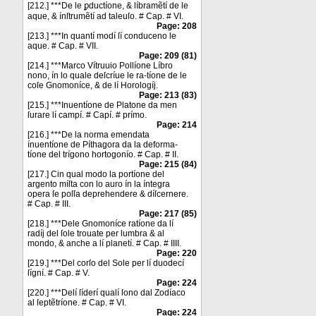
[212.] ***De le ꝑductíone, & líbramẽtí de le
aque, & ínſtrumẽtí ad taleuſo. # Cap. # VI.
Page: 208
[213.] ***In quantí modí ſí conduceno le
aque. # Cap. # VII.
Page: 209 (81)
[214.] ***Marco Vítruuio Pollíone Líbro
nono, ín lo quale deſcríue le ra-tíone de le
coſe Gnomoníce, & de lí Horologíj.
Page: 213 (83)
[215.] ***Inuentíone de Platone da men
ſurare lí campí. # Capí. # prímo.
Page: 214
[216.] ***De la norma emendata
ínuentíone de Píthagora da la deforma-
tíone del trígono hortogonío. # Cap. # II.
Page: 215 (84)
[217.] Cin qual modo la portíone del
argento míſta con lo auro ín la íntegra
opera ſe poſſa deprehendere & díſcernere.
# Cap. # III.
Page: 217 (85)
[218.] ***Dele Gnomoníce ratíone da lí
radíj del ſole trouate per lumbra & al
mondo, & anche a lí planetí. # Cap. # IIII.
Page: 220
[219.] ***Del corſo del Sole per lí duodecí
ſígní. # Cap. # V.
Page: 224
[220.] ***Delí ſíderí qualí ſono dal Zodíaco
al ſeptẽtríone. # Cap. # VI.
Page: 224