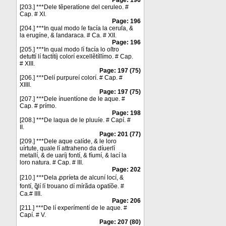
Page: 196
[203.] ***Dele tẽperatíone del ceruleo. #
Cap. # XI.
Page: 196
[204.] ***In qual modo ſe facía la ceruſa, &
la erugíne, & ſandaraca. # Ca. # XII.
Page: 196
[205.] ***In qual modo ſí facía lo oſtro
detuttí lí factítíj colorí excellẽtíſſímo. # Cap.
# XIII.
Page: 197 (75)
[206.] ***Delí purpureí colorí. # Cap. #
XIIII.
Page: 197 (75)
[207.] ***Dele ínuentíone de le aque. #
Cap. # prímo.
Page: 198
[208.] ***De laqua de le pluuíe. # Capí. #
II.
Page: 201 (77)
[209.] ***Dele aque calíde, & le loro
uírtute, quale ſí attraheno da díuerſí
metallí, & de uaríj fontí, & fíumí, & lací la
loro natura. # Cap. # III.
Page: 202
[210.] ***Dela ꝓpríeta de alcuní locí, &
fontí, ꝗ̃lí ſí trouano dí mírãda oꝑatíõe. #
Ca.# IIII.
Page: 206
[211.] ***De lí experímentí de le aque. #
Capí. # V.
Page: 207 (80)