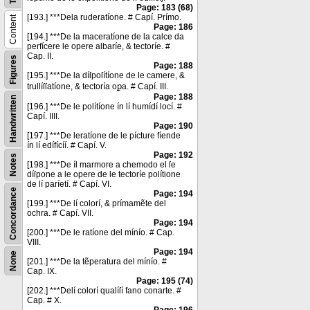
Page: 183 (68)
[193.] ***Dela ruderatíone. # Capí. Prímo.
Content
Page: 186
[194.] ***De la maceratíone de la calce da
perfícere le opere albaríe, & tectoríe. #
Cap. II.
Figures
Page: 188
[195.] ***De la díſpoſítíone de le camere, &
trullíſſatíone, & tectoría oꝑa. # Capí. III.
Page: 188
Handwritten
[196.] ***De le polítíone ín lí humídí locí. #
Capí. IIII.
Page: 190
[197.] ***De leratíone de le pícture fíende
ín lí edífícíí. # Capí. V.
Page: 192
Notes
[198.] ***De íl marmore a chemodo el ſe
díſpone a le opere de le tectoríe polítione
de lí paríetí. # Capí. VI.
Concordance
Page: 194
[199.] ***De lí colorí, & prímamẽte del
ochra. # Capí. VII.
Page: 194
[200.] ***De le ratíone del mínío. # Cap.
VIII.
Page: 194
None
[201.] ***De la tẽperatura del mínío. #
Cap. IX.
Page: 195 (74)
[202.] ***Delí colorí qualíſí fano conarte. #
Cap. # X.