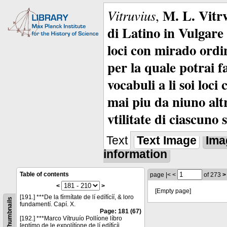
M. L. Vitrv
Vitruvius
,
di Latino in Vulgare 
loci con mirado ordin
per la quale potrai f
vocabuli a li soi loc
mai piu da niuno alt
vtilitate di ciascuno 
Text
Text Image
Ima
information
Table of contents
page
|<
<
of 273
>
<
>
[Empty page]
[191.] ***De la fírmítate de lí edífícíí, & loro
Thumbnails
fundamentí. Capí. X.
Page: 181 (67)
[192.] ***Marco Vítruuío Pollíone líbro
ſeptímo de le expolítíone de lí edífícíj.