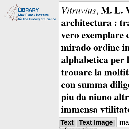
M. L. 
Vitruvius
,
architectura : t
vero exemplare co
mirado ordine in
alphabetica per 
trouare la moltitu
con summa dilige
piu da niuno altr
immensa vtilitat
Text
Text Image
Im