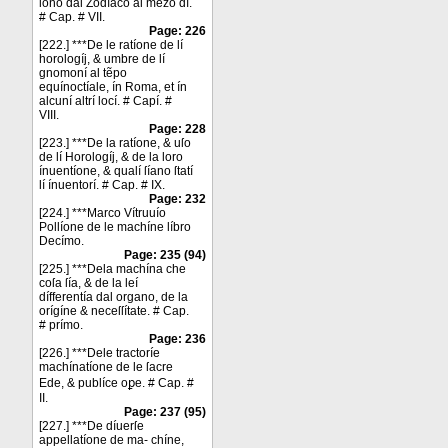
ſono dal Zodíaco al mezo dí.
# Cap. # VII.
Page: 226
[222.] ***De le ratíone de lí
horologíj, & umbre de lí
gnomoní al tẽpo
equínoctíale, ín Roma, et ín
alcuní altrí locí. # Capí. #
VIII.
Page: 228
[223.] ***De la ratíone, & uſo
de lí Horologíj, & de la loro
ínuentíone, & qualí ſíano ſtatí
lí ínuentorí. # Cap. # IX.
Page: 232
[224.] ***Marco Vítruuío
Pollíone de le machíne líbro
Decímo.
Page: 235 (94)
[225.] ***Dela machína che
coſa ſía, & de la leí
dífferentía dal organo, de la
orígíne & neceſſítate. # Cap.
# prímo.
Page: 236
[226.] ***Dele tractoríe
machínatíone de le ſacre
Ede, & publíce oꝑe. # Cap. #
II.
Page: 237 (95)
[227.] ***De díuerſe
appellatíone de ma- chíne,