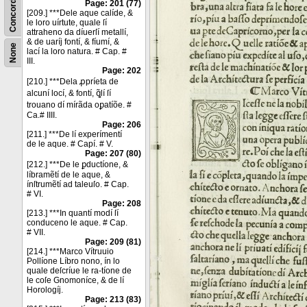
Concordance
Page: 201 (77)
[209.] ***Dele aque calíde, &
le loro uírtute, quale ſí
attraheno da díuerſí metallí,
& de uaríj fontí, & fíumí, &
None
lací la loro natura. # Cap. #
III.
Page: 202
[210.] ***Dela ꝓpríeta de
alcuní locí, & fontí, ꝗ̃lí ſí
trouano dí mírãda oꝑatíõe. #
Ca.# IIII.
Page: 206
[211.] ***De lí experímentí
de le aque. # Capí. # V.
Page: 207 (80)
[212.] ***De le ꝑductíone, &
líbramẽtí de le aque, &
ínſtrumẽtí ad taleuſo. # Cap.
# VI.
Page: 208
[213.] ***In quantí modí ſí
conduceno le aque. # Cap.
# VII.
Page: 209 (81)
[214.] ***Marco Vítruuio
Pollíone Líbro nono, ín lo
quale deſcríue le ra-tíone de
le coſe Gnomoníce, & de lí
Horologíj.
Page: 213 (83)