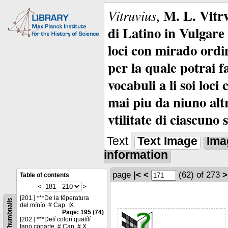
M. L. Vitrv
Vitruvius
,
di Latino in Vulgare 
loci con mirado ordin
per la quale potrai f
vocabuli a li soi loc
mai piu da niuno alt
vtilitate di ciascuno 
Text
Text Image
Ima
information
page
|<
<
(62)
of 273
>
Table of contents
<
>
[201.] ***De la tẽperatura
Thumbnails
del mínío. # Cap. IX.
Page: 195 (74)
[202.] ***Delí colorí qualíſí
fano conarte. # Cap. # X.