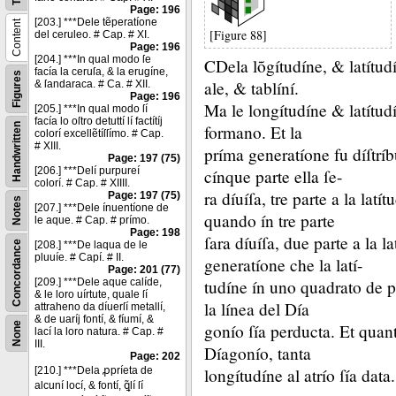
Page: 196
[203.] ***Dele tẽperatíone
Content
[Figure 88]
del ceruleo. # Cap. # XI.
Page: 196
[204.] ***In qual modo ſe
CDela lõgítudíne, &
latítu
facía la ceruſa, & la erugíne,
Figures
ale, &
tablíní.
& ſandaraca. # Ca. # XII.
Page: 196
Ma le longítudíne &
latítud
[205.] ***In qual modo ſí
facía lo oſtro detuttí lí factítíj
Handwritten
formano.
Et la
colorí excellẽtíſſímo. # Cap.
# XIII.
príma generatíone fu díſtríb
Page: 197 (75)
[206.] ***Delí purpureí
cínque parte ella ſe-
colorí. # Cap. # XIIII.
ra díuíſa, tre parte a la latí
Page: 197 (75)
Notes
[207.] ***Dele ínuentíone de
quando ín tre parte
le aque. # Cap. # prímo.
Page: 198
ſara díuíſa, due parte a la la
Concordance
[208.] ***De laqua de le
pluuíe. # Capí. # II.
generatíone che la latí-
Page: 201 (77)
[209.] ***Dele aque calíde,
tudíne ín uno quadrato de pa
& le loro uírtute, quale ſí
la línea del Día
attraheno da díuerſí metallí,
& de uaríj fontí, & fíumí, &
None
gonío ſía perducta.
Et quant
lací la loro natura. # Cap. #
III.
Díagonío, tanta
Page: 202
[210.] ***Dela ꝓpríeta de
longítudíne al atrío ſía data.
alcuní locí, & fontí, ꝗ̃lí ſí