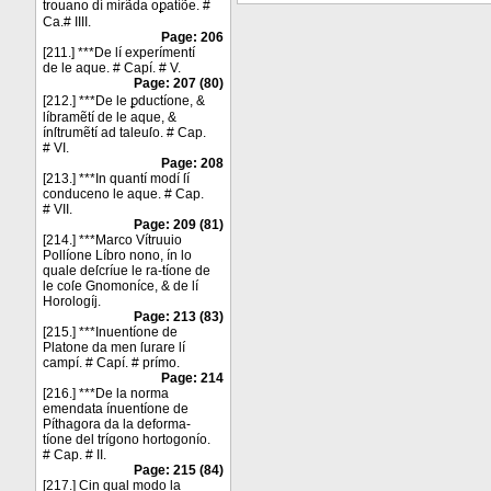
trouano dí mírãda oꝑatíõe. #
Ca.# IIII.
Page: 206
[211.] ***De lí experímentí
de le aque. # Capí. # V.
Page: 207 (80)
[212.] ***De le ꝑductíone, &
líbramẽtí de le aque, &
ínſtrumẽtí ad taleuſo. # Cap.
# VI.
Page: 208
[213.] ***In quantí modí ſí
conduceno le aque. # Cap.
# VII.
Page: 209 (81)
[214.] ***Marco Vítruuio
Pollíone Líbro nono, ín lo
quale deſcríue le ra-tíone de
le coſe Gnomoníce, & de lí
Horologíj.
Page: 213 (83)
[215.] ***Inuentíone de
Platone da men ſurare lí
campí. # Capí. # prímo.
Page: 214
[216.] ***De la norma
emendata ínuentíone de
Píthagora da la deforma-
tíone del trígono hortogonío.
# Cap. # II.
Page: 215 (84)
[217.] Cin qual modo la