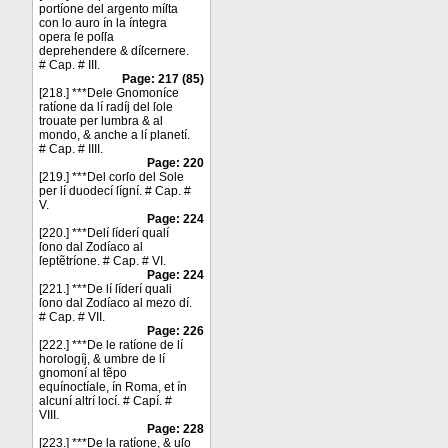
portíone del argento míſta
con lo auro ín la íntegra
opera ſe poſſa
deprehendere & díſcernere.
# Cap. # III.
Page: 217 (85)
[218.] ***Dele Gnomoníce
ratíone da lí radíj del ſole
trouate per lumbra & al
mondo, & anche a lí planetí.
# Cap. # IIII.
Page: 220
[219.] ***Del corſo del Sole
per lí duodecí ſígní. # Cap. #
V.
Page: 224
[220.] ***Delí ſíderí qualí
ſono dal Zodíaco al
ſeptẽtríone. # Cap. # VI.
Page: 224
[221.] ***De lí ſíderí quali
ſono dal Zodíaco al mezo dí.
# Cap. # VII.
Page: 226
[222.] ***De le ratíone de lí
horologíj, & umbre de lí
gnomoní al tẽpo
equínoctíale, ín Roma, et ín
alcuní altrí locí. # Capí. #
VIII.
Page: 228
[223.] ***De la ratíone, & uſo