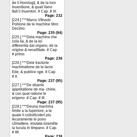
de lí Horologíj, & de la loro
ínuentíone, & qualí ſíano
ſtatí lí ínuentorí. # Cap. # IX.
Page: 232
[224.] ***Marco Vítruuío
Pollíone de le machíne líbro
Decímo.
Page: 235 (94)
[225.] ***Dela machína che
coſa ſía, & de la leí
dífferentía dal organo, de la
orígíne & neceſſítate. # Cap.
# prímo.
Page: 236
[226.] ***Dele tractoríe
machínatíone de le ſacre
Ede, & publíce oꝑe. # Cap.
# II.
Page: 237 (95)
[227.] ***De díuerſe
appellatíone de ma- chíne,
& con qual ratíone ſe
erígeno. # Cap. # III.
Page: 237 (95)
[228.] ***Deuna machína
ſímíle a la ſuperíore, a la
quale lí colloſſícoterí píu
ſecuramente ſe pono
cõmettere, ímutata ſolamẽte
la ſucula ín tímpano. # Cap.
# IIII.
Page: 238