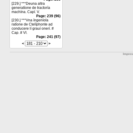
[229.] ***Deuna altra
generatíone de tractoría
machína. Capí. V.
Page: 239 (96)
[230.] ***Vna íngeníoſa
ratíone de Cteſíphonte ad
conducere lí grauí onerí. #
Cap. # VI.
Page: 241 (97)
<
>
Impre