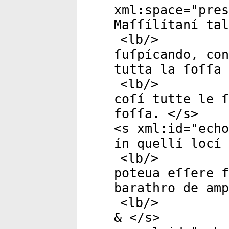
xml:space
="
pres
Maſſílítaní tal
<
lb
/>
ſuſpícando, con
tutta la ſoſſa 
<
lb
/>
coſí tutte le 
foſſa. </
s
>
<
s
xml:id
="
echo
ín quellí locí 
<
lb
/>
poteua eſſere f
barathro de amp
<
lb
/>
& </
s
>