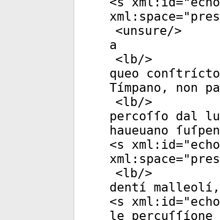
<
s
xml:id
="
echo
xml:space
="
pres
<
unsure
/>
a
<
lb
/>
queo conſtríct
Tímpano, non pa
<
lb
/>
percoſſo dal lu
haueuano ſuſpen
<
s
xml:id
="
echo
xml:space
="
pres
<
lb
/>
dentí malleolí,
<
s
xml:id
="
echo
le percuſſíone 