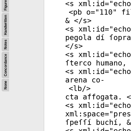
Figures
<
s
xml:id
="
echo
<
pb
o
="
110
"
fi
Handwritten
& </
s
>
<
s
xml:id
="
echo
pegola dí ſopra
Notes
</
s
>
<
s
xml:id
="
echo
Concordance
ſterco humano, 
<
s
xml:id
="
echo
arena co-
None
<
lb
/>
cta affogata. <
<
s
xml:id
="
echo
xml:space
="
pres
ſpeſſí buchí, &
<
s
xml:id
="
echo