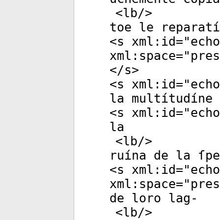
<
lb
/>
toe le reparatí
<
s
xml:id
="
echo
xml:space
="
pres
</
s
>
<
s
xml:id
="
echo
la multítudíne 
<
s
xml:id
="
echo
la
<
lb
/>
ruína de la ſpe
<
s
xml:id
="
echo
xml:space
="
pres
de loro lag-
<
lb
/>