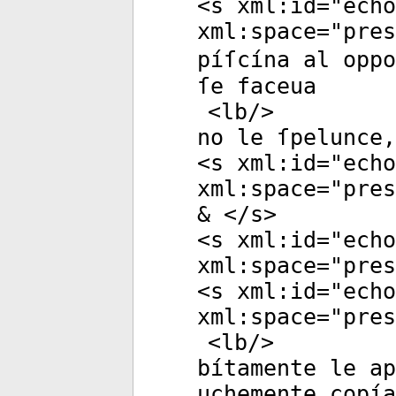
<
s
xml:id
="
echo
xml:space
="
pres
píſcína al oppo
ſe faceua
<
lb
/>
no le ſpelunce,
<
s
xml:id
="
echo
xml:space
="
pres
& </
s
>
<
s
xml:id
="
echo
xml:space
="
pres
<
s
xml:id
="
echo
xml:space
="
pres
<
lb
/>
bítamente le ap
uchemente copía