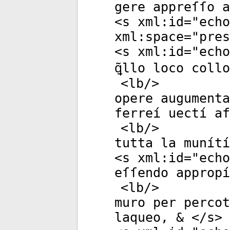
gere appreſſo a
<
s
xml:id
="
echo
xml:space
="
pres
<
s
xml:id
="
echo
ꝗ̃llo loco coll
<
lb
/>
opere augumenta
ferreí uectí af
<
lb
/>
tutta la munítí
<
s
xml:id
="
echo
eſſendo appropí
<
lb
/>
muro per percot
laqueo, & </
s
>