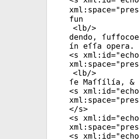
xml:space
="
pres
fun
<
lb
/>
dendo, ſuffocoe
ín eſſa opera. 
<
s
xml:id
="
echo
xml:space
="
pres
<
lb
/>
ſe Maſſílía, & 
<
s
xml:id
="
echo
xml:space
="
pres
</
s
>
<
s
xml:id
="
echo
xml:space
="
pres
<
s
xml:id
="
echo