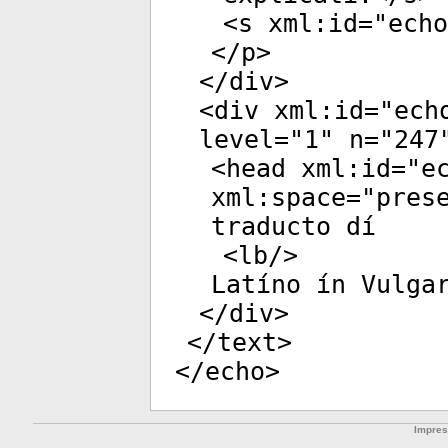
<
s
xml:id
="
echo
</
p
>
</
div
>
<
div
xml:id
="
ech
level
="
1
"
n
="
247
<
head
xml:id
="
e
xml:space
="
pres
traducto dí
<
lb
/>
Latíno ín Vulga
</
div
>
</
text
>
</
echo
>
Impre