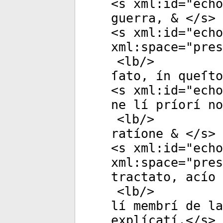
<
s
xml:id
="
echo
guerra, & </
s
>
<
s
xml:id
="
echo
xml:space
="
pres
<
lb
/>
ſato, ín queſto
<
s
xml:id
="
echo
ne lí príorí no
<
lb
/>
ratíone & </
s
>
<
s
xml:id
="
echo
xml:space
="
pres
tractato, acío 
<
lb
/>
lí membrí de l
explícatí.</
s
>