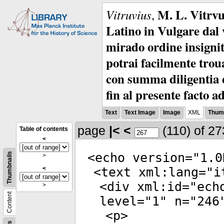
M. L. Vitrvu
Vitruvius
,
Latino in Vulgare dal v
mirado ordine insignit
potrai facilmente troua
con summa diligentia e
fin al presente facto a
Text
Text Image
Image
XML
Thumb
page
|<
<
(110)
of 2
Table of contents
<
<
echo
version
="
1.0
Thumbnails
>
<
<
text
xml:lang
="
i
<
div
xml:id
="
ech
>
Content
level
="
1
"
n
="
246
<
p
>