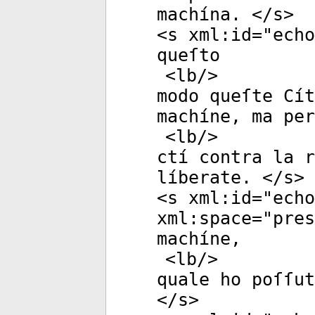
machína. </
s
>
<
s
xml:id
="
echo
queſto
<
lb
/>
modo queſte Cít
machíne, ma per
<
lb
/>
ctí contra la r
líberate. </
s
>
<
s
xml:id
="
echo
xml:space
="
pres
machíne,
<
lb
/>
quale ho poſſut
</
s
>