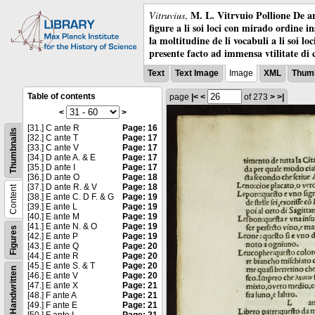
M. L. Vitrvuio Pollione De ar
Vitruvius
,
figure a li soi loci con mirado ordine i
la moltitudine de li vocabuli a li soi l
presente facto ad immensa vtilitate di 
Text
Text Image
Image
XML
Thumb
Table of contents
page
|<
<
of 273
>
>|
<
>
[31.] C ante R
Page: 16
Thumbnails
[32.] C ante T
Page: 17
[33.] C ante V
Page: 17
[34.] D ante A. & E
Page: 17
[35.] D ante I
Page: 17
[36.] D ante O
Page: 18
[37.] D ante R. & V
Page: 18
Content
[38.] E ante C. D F. & G
Page: 19
[39.] E ante L
Page: 19
[40.] E ante M
Page: 19
[41.] E ante N. & O
Page: 19
Figures
[42.] E ante P
Page: 19
[43.] E ante Q
Page: 20
[44.] E ante R
Page: 20
[45.] E ante S. & T
Page: 20
Handwritten
[46.] E ante V
Page: 20
[47.] E ante X
Page: 21
[48.] F ante A
Page: 21
[49.] F ante E
Page: 21