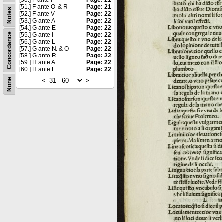
[50.] F ante I
Page: 21
[51.] F ante O. & R
Page: 21
Notes
[52.] F ante V
Page: 22
[53.] G ante A
Page: 22
[54.] G ante E
Page: 22
Concordance
[55.] G ante I
Page: 22
[56.] G ante L
Page: 22
[57.] G ante N. & O
Page: 22
[58.] G ante R
Page: 22
[59.] H ante A
Page: 22
[60.] H ante E
Page: 22
None
<
>