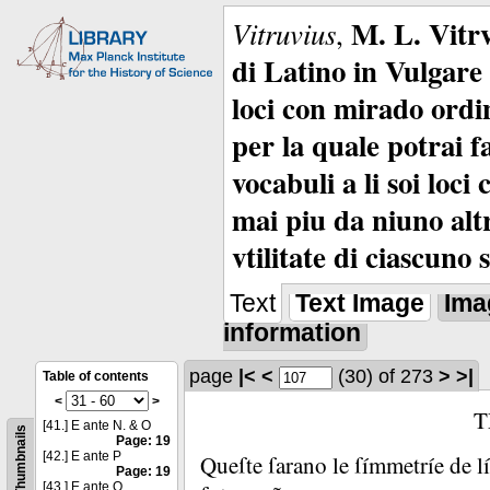
M. L. Vitrv
Vitruvius
,
di Latino in Vulgare 
loci con mirado ordin
per la quale potrai f
vocabuli a li soi loc
mai piu da niuno alt
vtilitate di ciascuno 
Text
Text Image
Ima
information
page
|<
<
(30)
of 273
>
>|
Table of contents
<
>
T
[41.] E ante N. & O
Thumbnails
Page: 19
[42.] E ante P
Queſte ſarano le ſímmetríe de lí
Page: 19
[43.] E ante Q