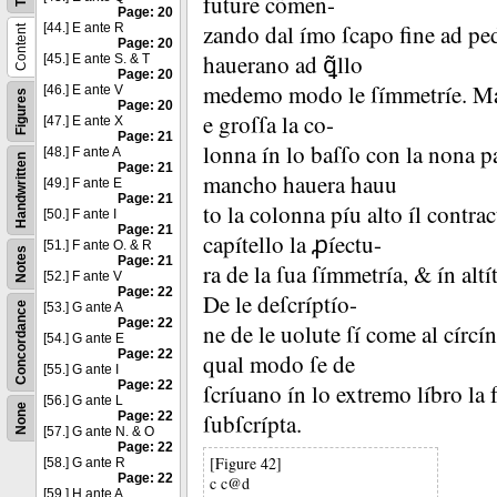
future cõmen-
Page: 20
zando dal ímo ſcapo fine ad pe
[44.] E ante R
Content
Page: 20
hauerano ad ꝗ̃llo
[45.] E ante S. & T
Page: 20
medemo modo le ſímmetríe.
Ma
[46.] E ante V
Figures
Page: 20
e groſſa la co-
[47.] E ante X
Page: 21
lonna ín lo baſſo con la nona p
[48.] F ante A
Handwritten
Page: 21
mancho hauera hauu
[49.] F ante E
Page: 21
to la colonna píu alto íl contr
[50.] F ante I
Page: 21
capítello la ꝓíectu-
[51.] F ante O. & R
Notes
Page: 21
ra de la ſua ſímmetría, &
ín alt
[52.] F ante V
Page: 22
De le deſcríptío-
Concordance
[53.] G ante A
Page: 22
ne de le uolute ſí come al círc
[54.] G ante E
Page: 22
qual modo ſe de
[55.] G ante I
Page: 22
ſcríuano ín lo extremo líbro la
[56.] G ante L
None
Page: 22
ſubſcrípta.
[57.] G ante N. & O
Page: 22
[Figure 42]
[58.] G ante R
Page: 22
c c@d
[59.] H ante A