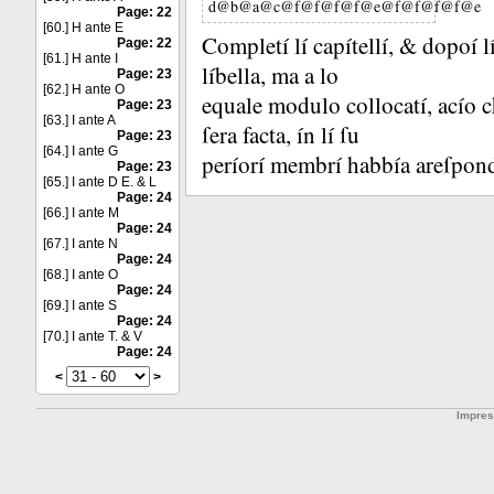
d@b@a@c@f@f@f@f@e@f@f@f@f@e
Page: 22
[60.] H ante E
Completí lí capítellí, &
dopoí l
Page: 22
[61.] H ante I
líbella, ma a lo
Page: 23
[62.] H ante O
equale modulo collocatí, acío ch
Page: 23
[63.] I ante A
ſera facta, ín lí ſu
Page: 23
[64.] I ante G
períorí membrí habbía areſponder
Page: 23
[65.] I ante D E. & L
Page: 24
[66.] I ante M
Page: 24
[67.] I ante N
Page: 24
[68.] I ante O
Page: 24
[69.] I ante S
Page: 24
[70.] I ante T. & V
Page: 24
<
>
Impre