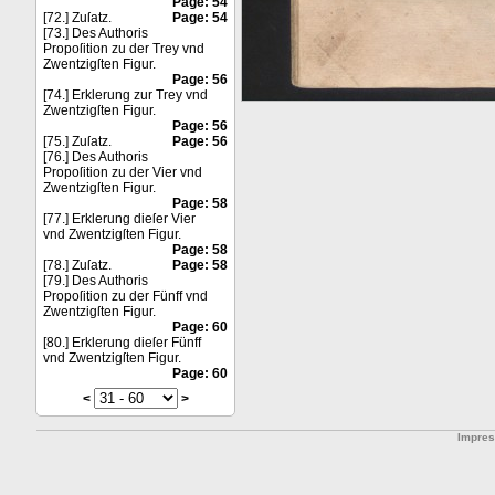
Page: 54
[72.] Zuſatz.
Page: 54
[73.] Des Authoris
Propoſition zu der Trey vnd
Zwentzigſten Figur.
Page: 56
[74.] Erklerung zur Trey vnd
Zwentzigſten Figur.
Page: 56
[75.] Zuſatz.
Page: 56
[76.] Des Authoris
Propoſition zu der Vier vnd
Zwentzigſten Figur.
Page: 58
[77.] Erklerung dieſer Vier
vnd Zwentzigſten Figur.
Page: 58
[78.] Zuſatz.
Page: 58
[79.] Des Authoris
Propoſition zu der Fünff vnd
Zwentzigſten Figur.
Page: 60
[80.] Erklerung dieſer Fünff
vnd Zwentzigſten Figur.
Page: 60
<
>
Impre