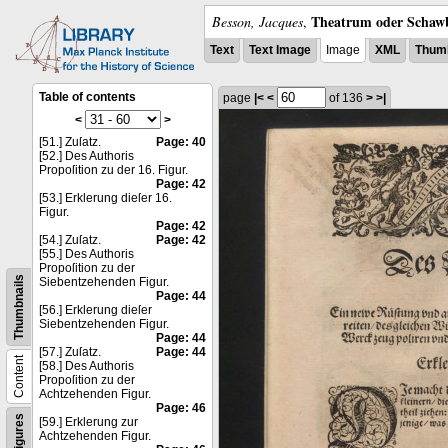
Theatrum oder Schawb
Besson, Jacques
,
Text
Text Image
Image
XML
Thumb
Table of contents
page
|<
<
of 136
>
>|
<
>
[51.] Zuſatz.
Page: 40
[52.] Des Authoris
Propoſition zu der 16. Figur.
Page: 42
[53.] Erklerung dieſer 16.
Figur.
Page: 42
[54.] Zuſatz.
Page: 42
[55.] Des Authoris
Propoſition zu der
Thumbnails
Siebentzehenden Figur.
Page: 44
[56.] Erklerung dieſer
Siebentzehenden Figur.
Page: 44
[57.] Zuſatz.
Page: 44
Content
[58.] Des Authoris
Propoſition zu der
Achtzehenden Figur.
Page: 46
Figures
[59.] Erklerung zur
Achtzehenden Figur.