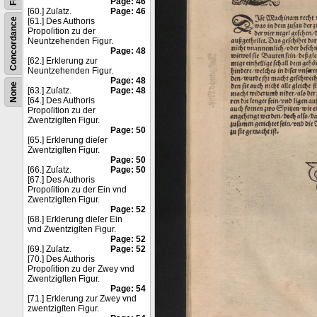
Page: 46
[60.] Zuſatz.
Page: 46
Concordance
[61.] Des Authoris
Propoſition zu der
Neuntzehenden Figur.
Page: 48
[62.] Erklerung zur
Neuntzehenden Figur.
Page: 48
None
[63.] Zuſatz.
Page: 48
[64.] Des Authoris
Propoſition zu der
Zwentzigſten Figur.
Page: 50
[65.] Erklerung dieſer
Zwentzigſten Figur.
Page: 50
[66.] Zuſatz.
Page: 50
[67.] Des Authoris
Propoſition zu der Ein vnd
Zwentzigſten Figur.
Page: 52
[68.] Erklerung dieſer Ein
vnd Zwentzigſten Figur.
Page: 52
[69.] Zuſatz.
Page: 52
[70.] Des Authoris
Propoſition zu der Zwey vnd
Zwentzigſten Figur.
Page: 54
[71.] Erklerung zur Zwey vnd
zwentzigſten Figur.