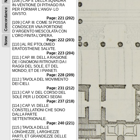
[108.] CAP II. DELLA SQVADRA
IN-VENTIONE DI PITHAGO RA
Concordance
PER FORMAR L’ANGV- LO
GIVSTO.
Page: 221 (202)
[109.] CAP. III. COME SI POSSA
CONOSCER VNA PORTIONE
D’ARGENTO MESCOLATA CON
L’ORO FINITA L’OPERA.
None
Page: 222 (203)
[110.] AL RE PTOLOMEO
ERATOSTHENE SALVTE.
Page: 223 (204)
[111.] CAP. IIII. DELL A RAGIONE
DE I GNOMONI RITROVATI DA I
RAGGI DEL SOLE, ET DEL
MONDO, ET DE I PIANETI.
Page: 228 (209)
[112.] TAVOLA DEL MOVIMENTO
DEI CIELI.
Page: 231 (212)
[113.] CAP. V. DEL CORSO DEL
SOLE PER LI DODICI SEGNI.
Page: 237 (218)
[114.] CAP. VI. DELLE
CONSTELLATIONI CHE SONO
DALLA PARTE
SETTENTRIONALE.
Page: 240 (221)
[115.] TAVOLA DELLE
LONGHEZZE, LARGHEZZE
PARTI, ET GRANDEZZE DELLE