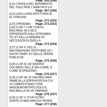
Page: 265 (246)
[123.] TAVOLA DEL MOVIMENTO
DEL SOLE PER L’ANNO M D LVI.
Page: 267 (248)
[124.] DELLA ARCHITETTVRA DI
M. VITRVVIO.
Page: 272 (253)
[125.] PROEMIO.
Page: 272 (253)
[126.] CAP. I. CHE COSA E
MACHINA, IN CHE E
DIFFERENTE DALL’ISTRVMEN-
TO, ET DELLA ORIGINE ET
NECESSITA DI QVELLA.
Page: 273 (254)
[127.] CAP. II. DELLE
MACHINATIONI TRATTORIE DE I
SACRI TEMPI, ET DELLE OPERE
PVBLICHE.
Page: 275 (256)
[128.] CAP. III. DE DIVERSI
VOCABOLI DELLE MA-CHINE, E
COME SI DRIZZANO.
Page: 276 (257)
[129.] CAP. IIII. DI VNA MACHINA
SIMIIE ALLA SOPRAPOSTA A CVI
SI COMM’ETTONO COSE
MAGGIORI MVTATO SOLO IL
MOLINELLO IN VN TIMPANO.
Page: 276 (257)
[130.] CAP. V. D’VN’ALTRA
SORTE DI MACHINA DA TIRARE.
Page: 277 (258)