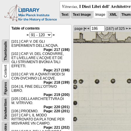
I Dieci Libri dell' Architettv
Vitruvius
,
Text
Text Image
Image
XML
Thumb
Table of contents
page
|<
<
(167)
of 325
>
>
<
>
[101.] CAP. V. DE GLI
Thumbnails
ESPERIMENTI DELL’ACQVA.
Page: 217 (198)
[102.] CAP. VI. DEL CONDVRRE,
ET LIVELLARE L’ACQVE ET DE
GLI STRVMENTI BVONI A TALI
EFFETTI.
Content
Page: 217 (198)
[103.] CAP. VII. A QVANTI MODI SI
CON-DVCHINO LE ACQVE.
Page: 218 (199)
Figures
[104.] IL FINE DELL’OTTAVO
LIBRO.
Page: 219 (200)
[105.] DELLA ARCHITETTVRA DI
Handwritten
M. VITRVVIO.
Page: 220 (201)
[106.] PROEMIO.
Page: 220 (201)
[107.] CAP L IL MODO
RITTROVATO DA PLA TONE PER
MISVRARE VN CAMPO.
Notes
Page: 221 (202)