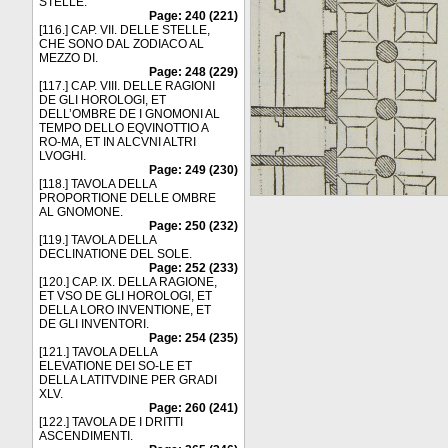
STELLE.
Page: 240 (221)
[116.] CAP. VII. DELLE STELLE,
CHE SONO DAL ZODIACO AL
MEZZO DI.
Page: 248 (229)
[117.] CAP. VIII. DELLE RAGIONI
DE GLI HOROLOGI, ET
DELL’OMBRE DE I GNOMONI AL
TEMPO DELLO EQVINOTTIO A
RO-MA, ET IN ALCVNI ALTRI
LVOGHI.
Page: 249 (230)
[118.] TAVOLA DELLA
PROPORTIONE DELLE OMBRE
AL GNOMONE.
Page: 250 (232)
[119.] TAVOLA DELLA
DECLINATIONE DEL SOLE.
Page: 252 (233)
[120.] CAP. IX. DELLA RAGIONE,
ET VSO DE GLI HOROLOGI, ET
DELLA LORO INVENTIONE, ET
DE GLI INVENTORI.
Page: 254 (235)
[121.] TAVOLA DELLA
ELEVATIONE DEI SO-LE ET
DELLA LATITVDINE PER GRADI
XLV.
Page: 260 (241)
[122.] TAVOLA DE I DRITTI
ASCENDIMENTI.