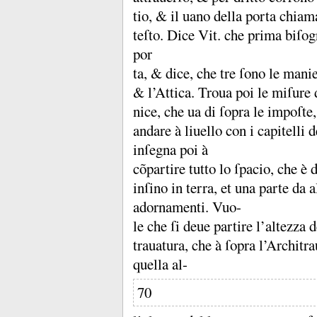
tio, &
il uano della porta chia
teſto.
Dice Vit.
che prima biſog
por
ta, &
dice, che tre ſono le mani
&
l’Attica.
Troua poi le miſure 
nice, che ua di ſopra le impoſt
andare à liuello con i capitelli 
inſegna poi à
cõpartire tutto lo ſpacio, che è
inſino in terra, et una parte da a
adornamenti.
Vuo-
le che ſi deue partire l’altezza
trauatura, che à ſopra l’Architr
quella al-
70