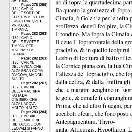
no di ſopra la quartadecima part
AR I PESI.
Page: 278 (259)
ſia quanto la groſſezza di ſopra 
[134.] CAP. IX.
DELLE SORTI DE
Cimaſa, ò Gola ſia per la ſeſta 
GLI STRVMENTI DA
CAVAR L'ACQVE E
groſſezza, deueſi ſcolpire, la 
PRIMA DEL
TIMPANO.
il tondino.
Ma ſopra la Cimaſa ch
Page: 282 (263)
[135.] CAP. X.
ſi deue il ſoprafrontale della gr
DELLE RVOTE E
TIMPANI PER
praciglio, &
in quello ſcolpiru
MACINAR LA
FARINA.
Lesbio di ſcoltura di baſſo rili
Page: 282 (263)
[136.] CAP. XI.
la Cornice piana con, la ſua C
DELLA VIDA, CHE
ALZA GRAN COPIA
l’altezza del ſopraciglio, che ſ
D’ACQVA, MA NON
SI ALTO.
dalla deſtra, &
dalla ſiniſtra gl
Page: 282 (263)
[137.] CAP. XII.
che le margini uenghino in fuo
DELLA MACHINA
FATTA DA
le gole, &
cimaſe ſi cõgiunghin
CTESIBIO, CHE
Prima, che ad altro ſi uegni, pa
ALZA L’ACQVA
MOLTO IN ALTO.
uocaboli oſcuri, che ſono posti 
Page: 283 (264)
[138.] CAP. XIII.
Antepagmentum, Thyro-
DELLE MACHINE
HIDRAVLICE CON
mata, Atticurgis, Hypothiron, 
LEQVALI SI FANNO