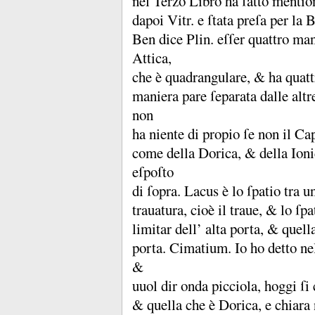
nel Terzo Libro ha ſatto mention
dapoi Vitr.
e ſtata preſa per la
Ben dice Plin.
eſſer quattro ma
Attica,
che è quadrangulare, &
ha quatt
maniera pare ſeparata dalle altr
non
ha niente di propio ſe non il Cap
come della Dorica, &
della Ion
eſpoſto
di ſopra.
Lacus è lo ſpatio tra u
trauatura, cioè il traue, &
lo ſpa
limitar dell’ alta porta, &
quella
porta.
Cimatium.
Io ho detto n
&
uuol dir onda picciola, hoggi ſi
&
quella che è Dorica, e chiara