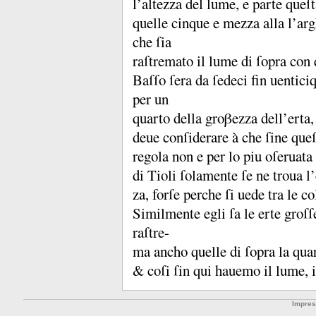
l’altezza del lume, e parte queſt
quelle cinque e mezza alla l’a
che ſia
raſtremato il lume di ſopra con 
Baſſo ſera da ſedeci fin uenticiq
per un
quarto della groβezza dell’erta,
deue conſiderare à che ſine que
regola non e per lo piu oſeruata 
di Tioli ſolamente ſe ne troua l
za, forſe perche ſi uede tra le 
Similmente egli ſa le erte groſ
raſtre-
ma ancho quelle di ſopra la qua
&
coſi ſin qui hauemo il lume,
Impre