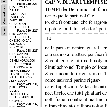
CAP. V. DI FAR I TEMPI 
SETTENTRIONALE.
Page: 240 (221)
Concordance
[115.] TAVOLA
TEMPI dei Dei immortali fabric
DELLE
uerſo quelle parti del Cie-
LONGHEZZE,
LARGHEZZE
lo, che ſi cõuiene, che ſe ragi
PARTI, ET
GRANDEZZE
il potere, la ſtatua, che ſerà poſt
DELLE STELLE.
None
Page: 240 (221)
[116.] CAP. VII.
10
DELLE STELLE,
CHE SONO DAL
ZODIACO AL
nella parte di dentro, guardi uer
MEZZO DI.
Page: 248 (229)
entraranno allo altare per ſacrif
[117.] CAP. VIII.
DELLE RAGIONI
&
conſacrar le uittime ſi uolga
DE GLI HOROLOGI,
ET DELL’OMBRE
Simulachro nel Tempio collocat
DE I GNOMONI AL
TEMPO DELLO
&
coſi uotandoſi riguardino il
EQVINOTTIO A RO-
MA, ET IN ALCVNI
come naſcenti parino riguar-
ALTRI LVOGHI.
Page: 249 (230)
darei ſupplicanti, &
ſacrificanti
[118.] TAVOLA
DELLA
neceſſario, che tutti gli altari d
PROPORTIONE
uolti ſiano incontra al mattino, 
DELLE OMBRE AL
GNOMONE.
d’impedimento, allhora uoltar ſ
Page: 250 (232)