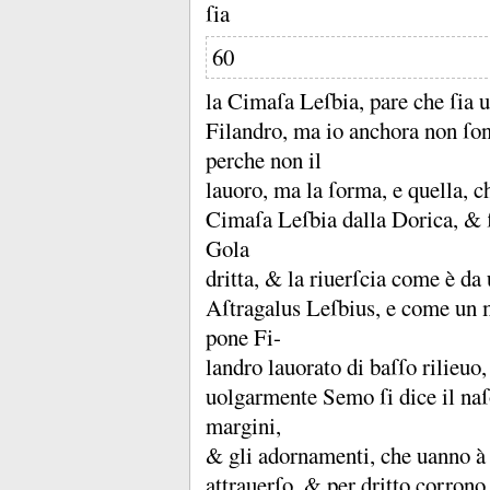
ſia
60
la Cimaſa Leſbia, pare che ſia u
Filandro, ma io anchora non ſon 
perche non il
lauoro, ma la ſorma, e quella, c
Cimaſa Leſbia dalla Dorica, &
Gola
dritta, &
Aſtragalus Leſbius, e come un 
pone Fi-
landro lauorato di baſſo rilieuo,
uolgarmente Semo ſi dice il naſ
margini,
&
gli adornamenti, che uanno à 
attrauerſo, &
per dritto corrono