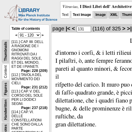
I Dieci Libri dell' Architettv
Vitruvius
,
Text
Text Image
Image
XML
Thumb
page
|<
<
(116)
of 325
>
>|
Table of contents
<
>
[111.] CAP. IIII. DELL
Thumbnails
A RAGIONE DE I
GNOMONI
d'intorno i corſi, &
i letti rilie
RITROVATI DA I
RAGGI DEL SOLE,
I pilaſtri, ò, ante ſempre ſerann
ET DEL MONDO,
pareti al quanto minori, &
ſecon
ET DE I PIANETI.
Content
Page: 228 (209)
il
[112.] TAVOLA DEL
MOVIMENTO DEI
rifpetto del carico.
It muro puo 
CIELI.
Figures
Page: 231 (212)
di ſaſſo quadrato grande, è picci
[113.] CAP. V. DEL
CORSO DEL SOLE
dilettatione, che i quadri ſiano 
PER LI DODICI
Handwritten
SEGNI.
bugne, &
delle prominenze è ril
Page: 237 (218)
[114.] CAP. VI.
ruſtiche, da
DELLE
CONSTELLATIONI
gran dilettatione.
CHE SONO DALLA
Notes
PARTE