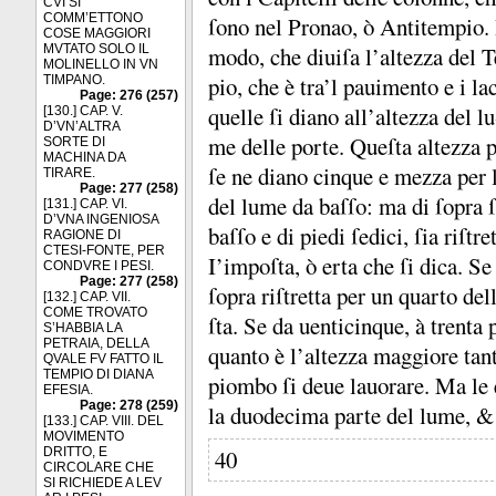
CVI SI
COMM’ETTONO
ſono nel Pronao, ò Antitempio.
COSE MAGGIORI
MVTATO SOLO IL
modo, che diuiſa l’altezza del 
MOLINELLO IN VN
pio, che è tra’l pauimento e i la
TIMPANO.
Page: 276 (257)
quelle ſi diano all’altezza del lu
[130.] CAP. V.
D’VN’ALTRA
me delle porte.
Queſta altezza p
SORTE DI
MACHINA DA
ſe ne diano cinque e mezza per 
TIRARE.
Page: 277 (258)
del lume da baſſo:
ma di ſopra ſ
[131.] CAP. VI.
D’VNA INGENIOSA
baſſo e di piedi ſedici, ſia riſtr
RAGIONE DI
CTESI-FONTE, PER
I’impoſta, ò erta che ſi dica.
Se 
CONDVRE I PESI.
Page: 277 (258)
ſopra riſtretta per un quarto del
[132.] CAP. VII.
COME TROVATO
ſta.
Se da uenticinque, à trenta 
S’HABBIA LA
PETRAIA, DELLA
quanto è l’altezza maggiore tan
QVALE FV FATTO IL
TEMPIO DI DIANA
piombo ſi deue lauorare.
Ma le 
EFESIA.
Page: 278 (259)
la duodecima parte del lume, 
[133.] CAP. VIII. DEL
MOVIMENTO
DRITTO, E
40
CIRCOLARE CHE
SI RICHIEDE A LEV