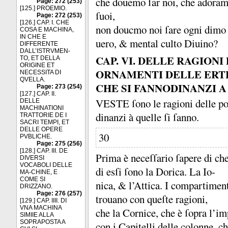
che douemo ſar noi, che adora
Page: 272 (253)
[125.] PROEMIO.
ſuoi,
Page: 272 (253)
[126.] CAP. I. CHE
non doucmo noi ſare ogni dimo s
COSA E MACHINA,
IN CHE E
uero, &
mental culto Diuino?
DIFFERENTE
DALL’ISTRVMEN-
CAP. VI. DELLE RAGIONI
TO, ET DELLA
ORIGINE ET
ORNAMENTI DELLE ERTE
NECESSITA DI
QVELLA.
CHE SI FANNODINANZI A
Page: 273 (254)
[127.] CAP. II.
VESTE ſono le ragioni delle p
DELLE
MACHINATIONI
dinanzi à quelle ſi ſanno.
TRATTORIE DE I
SACRI TEMPI, ET
DELLE OPERE
30
PVBLICHE.
Page: 275 (256)
[128.] CAP. III. DE
Prima è neceſſario ſapere di ch
DIVERSI
VOCABOLI DELLE
di esſi ſono la Dorica.
La Io-
MA-CHINE, E
COME SI
nica, &
l’Attica.
I compartimenti
DRIZZANO.
Page: 276 (257)
trouano con queſte ragioni,
[129.] CAP. IIII. DI
VNA MACHINA
che la Cornice, che è ſopra l’im
SIMIIE ALLA
SOPRAPOSTA A
con i Capitelli delle colonne, c