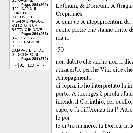
GLI ORGANI.
Leſbium, &
Doricum.
A ſtraga
Page: 285 (266)
[139.] CAP. XIIII.
Crepidines.
CON CHE
RAGIONE SI
A dunque A ntepagmentum da noi 
MISVRA IL VIAGGIO
FATTO, O IN CA-
quelle pietre che stanno dritte
RETTA, O IN NAVE.
Page: 286 (267)
ma io
[140.] CAP. XV.
DELLE RAGIONI
DELLE
50
CATAPVLTE, ET DE
GLI SCORPIONI.
Page: 289 (270)
non dubito che ancho non ſi di
<
>
attrauerſo, perche Vitr.
dice che
Antepagmento
di ſopra, io ho interpretato la i
porte.
A tticurges è parola uſata
intenda il Corinthio, per quello,
capo, e ſa diſſerenza tra l’ Atti
le por-
te di tre maniere, la Dorica, la