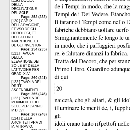
[119.] TAVOLA
de i Tempi in modo, che la maggi
DELLA
DECLINATIONE
Tempi de i Dei Vedere.
Etancho 
DEL SOLE.
Page: 252 (233)
ſi faranno i Tempi come nello Eg
[120.] CAP. IX.
DELLA RAGIONE,
fabriche debbiano uoltare uerſo 
ET VSO DE GLI
HOROLOGI, ET
Simigliantemente ſe longo le uie
DELLA LORO
INVENTIONE, ET
in modo, che i paſſaggieri posſi
DE GLI INVENTORI.
Page: 254 (235)
re, è ſalutare dinanzi la fabrica.
[121.] TAVOLA
DELLA
Tratta del Decoro, che per stanza
ELEVATIONE DEI
SO-LE ET DELLA
Primo Libro.
Guardino adunque 
LATITVDINE PER
GRADI XLV.
di qui
Page: 260 (241)
[122.] TAVOLA DE I
DRITTI
20
ASCENDIMENTI.
Page: 265 (246)
naſcerà, che gli altari, &
gli id
[123.] TAVOLA DEL
MOVIMENTO DEL
illuminare le menti de, i, ſuppli
SOLE PER L’ANNO
M D LVI.
gli
Page: 267 (248)
[124.] DELLA
idoli erano tanto riſpettoſi nel
ARCHITETTVRA DI
M. VITRVVIO.