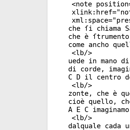
<
note
position
xlink:href
="
no
xml:space
="
pre
che ſi chiama S
che è ſtrumento
come ancho quel
<
lb
/>
uede in mano di
di corde, imagi
C D il centro d
<
lb
/>
zonte, che è qu
cioè quello, ch
A E C imaginamo
<
lb
/>
dalquale cada u