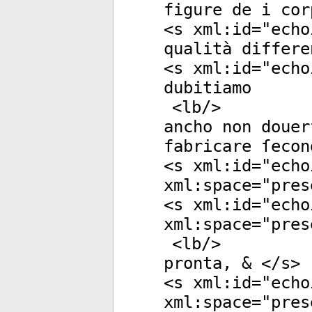
figure de i cor
<
s
xml:id
="
echo
qualità differe
<
s
xml:id
="
echo
dubitiamo
<
lb
/>
ancho non douer
fabricare ſecon
<
s
xml:id
="
echo
xml:space
="
pres
<
s
xml:id
="
echo
xml:space
="
pres
<
lb
/>
pronta, & </
s
>
<
s
xml:id
="
echo
xml:space
="
pres