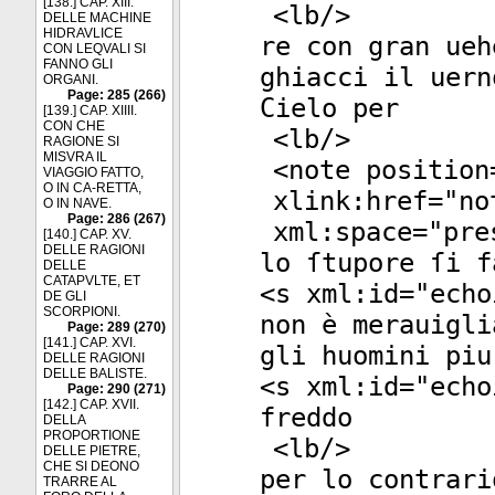
[138.] CAP. XIII.
<
lb
/>
DELLE MACHINE
HIDRAVLICE
re con gran ueh
CON LEQVALI SI
FANNO GLI
ghiacci il uern
ORGANI.
Page: 285 (266)
Cielo per
[139.] CAP. XIIII.
CON CHE
<
lb
/>
RAGIONE SI
MISVRA IL
<
note
position
VIAGGIO FATTO,
O IN CA-RETTA,
xlink:href
="
no
O IN NAVE.
Page: 286 (267)
xml:space
="
pre
[140.] CAP. XV.
DELLE RAGIONI
lo ſtupore ſi f
DELLE
CATAPVLTE, ET
<
s
xml:id
="
echo
DE GLI
SCORPIONI.
non è merauigli
Page: 289 (270)
[141.] CAP. XVI.
gli huomini piu
DELLE RAGIONI
DELLE BALISTE.
<
s
xml:id
="
echo
Page: 290 (271)
[142.] CAP. XVII.
freddo
DELLA
PROPORTIONE
<
lb
/>
DELLE PIETRE,
CHE SI DEONO
per lo contrari
TRARRE AL