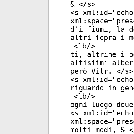
& </
s
>
<
s
xml:id
="
echo
xml:space
="
pres
d’i fiumi, la d
altri ſopra i m
<
lb
/>
ti, altrine i b
altisſimi alber
però Vitr. </
s
>
<
s
xml:id
="
echo
riguardo in gen
<
lb
/>
ogni luogo deue
<
s
xml:id
="
echo
xml:space
="
pres
molti modi, & <