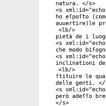
natura. </
s
>
<
s
xml:id
="
echo
ho eſpoſto (com
auuertire)le pr
<
lb
/>
pietà de i luog
<
s
xml:id
="
echo
che modo biſogn
<
s
xml:id
="
echo
inclinationi de
<
lb
/>
ſtituire le qua
delle genti. </
<
s
xml:id
="
echo
però adeſſo bre
</
s
>