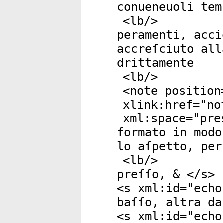
conueneuoli tem
<
lb
/>
peramenti, acci
accreſciuto all
drittamente
<
lb
/>
<
note
position
xlink:href
="
no
xml:space
="
pre
formato in modo
lo aſpetto, per
<
lb
/>
preſſo, & </
s
>
<
s
xml:id
="
echo
baſſo, altra da
<
s
xml:id
="
echo