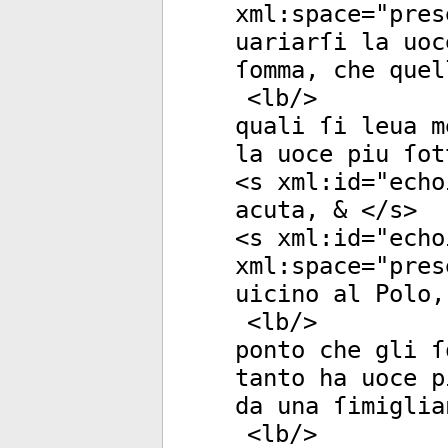
xml:space
="
pres
uariarſi la uoc
ſomma, che quel
<
lb
/>
quali ſi leua m
la uoce piu ſot
<
s
xml:id
="
echo
acuta, & </
s
>
<
s
xml:id
="
echo
xml:space
="
pres
uicino al Polo,
<
lb
/>
ponto che gli ſ
tanto ha uoce p
da una ſimiglia
<
lb
/>