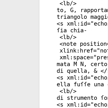
<
lb
/>
to, G, rapporta
triangolo maggi
<
s
xml:id
="
echo
ſia chia-
<
lb
/>
<
note
position
xlink:href
="
no
xml:space
="
pre
mata M N, certo
di quella, & </
<
s
xml:id
="
echo
ella fuſſe una 
<
lb
/>
di strumento ſo
<
s
xml:id
="
echo