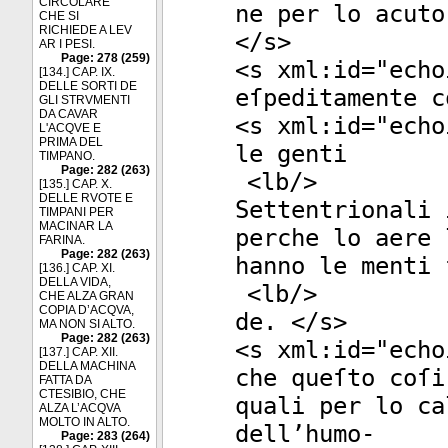
CIRCOLARE
ne per lo acuto
CHE SI
RICHIEDE A LEV
</
s
>
AR I PESI.
Page: 278 (259)
<
s
xml:id
="
echo
[134.] CAP. IX.
DELLE SORTI DE
eſpeditamente c
GLI STRVMENTI
DA CAVAR
<
s
xml:id
="
echo
L'ACQVE E
PRIMA DEL
le genti
TIMPANO.
Page: 282 (263)
<
lb
/>
[135.] CAP. X.
DELLE RVOTE E
Settentrionali 
TIMPANI PER
MACINAR LA
perche lo aere 
FARINA.
Page: 282 (263)
hanno le menti 
[136.] CAP. XI.
DELLA VIDA,
<
lb
/>
CHE ALZA GRAN
COPIA D’ACQVA,
de. </
s
>
MA NON SI ALTO.
Page: 282 (263)
<
s
xml:id
="
echo
[137.] CAP. XII.
DELLA MACHINA
che queſto coſi
FATTA DA
CTESIBIO, CHE
quali per lo ca
ALZA L’ACQVA
MOLTO IN ALTO.
dell’humo-
Page: 283 (264)