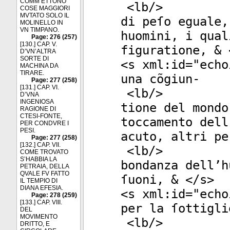
COMM’ETTONO
<
lb
/>
COSE MAGGIORI
MVTATO SOLO IL
di peſo eguale,
MOLINELLO IN
VN TIMPANO.
huomini, i qual
Page: 276 (257)
[130.] CAP. V.
figuratione, & 
D’VN’ALTRA
SORTE DI
<
s
xml:id
="
echo
MACHINA DA
TIRARE.
una cõgiun-
Page: 277 (258)
[131.] CAP. VI.
<
lb
/>
D’VNA
INGENIOSA
tione del mondo
RAGIONE DI
CTESI-FONTE,
toccamento dell
PER CONDVRE I
PESI.
acuto, altri pe
Page: 277 (258)
[132.] CAP. VII.
<
lb
/>
COME TROVATO
S’HABBIA LA
bondanza dell’h
PETRAIA, DELLA
QVALE FV FATTO
ſuoni, & </
s
>
IL TEMPIO DI
DIANA EFESIA.
<
s
xml:id
="
echo
Page: 278 (259)
[133.] CAP. VIII.
per la ſottigli
DEL
MOVIMENTO
<
lb
/>
DRITTO, E