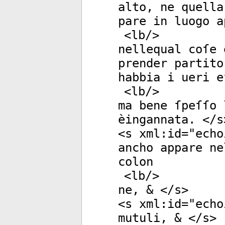
alto, ne quella
pare in luogo a
<
lb
/>
nellequal coſe 
prender partito
habbia i ueri e
<
lb
/>
ma bene ſpeſſo 
èingannata. </
s
<
s
xml:id
="
echo
ancho appare ne
colon
<
lb
/>
ne, & </
s
>
<
s
xml:id
="
echo
mutuli, & </
s
>