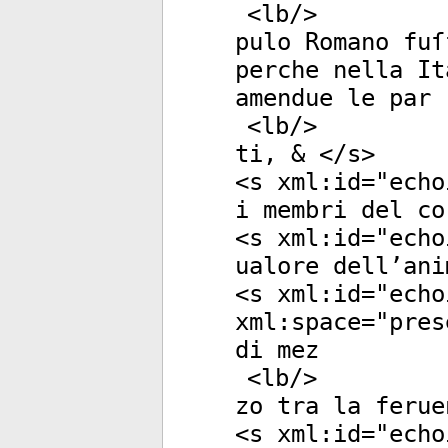
<
lb
/>
pulo Romano fuſ
perche nella It
amendue le par
<
lb
/>
ti, & </
s
>
<
s
xml:id
="
echo
i membri del co
<
s
xml:id
="
echo
ualore dell’ani
<
s
xml:id
="
echo
xml:space
="
pres
di mez
<
lb
/>
zo tra la ferue
<
s
xml:id
="
echo