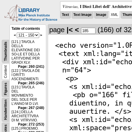
I Dieci Libri dell' Architettv
Vitruvius
,
Text
Text Image
Image
XML
Thumb
page
|<
<
(166)
of 3
Table of contents
<
>
[121.] TAVOLA
<
echo
version
="
1.0
Thumbnails
DELLA
ELEVATIONE DEI
<
text
xml:lang
="
i
SO-LE ET DELLA
LATITVDINE PER
<
div
xml:id
="
ech
GRADI XLV.
Page: 260 (241)
Content
n
="
64
">
[122.] TAVOLA DE
I DRITTI
<
p
>
ASCENDIMENTI.
Page: 265 (246)
Figures
<
s
xml:id
="
echo
[123.] TAVOLA
DEL
<
pb
o
="
166
"
fi
MOVIMENTO
DEL SOLE PER
diuentino, in q
Handwritten
L’ANNO M D LVI.
Page: 267 (248)
auuertire. </
s
>
[124.] DELLA
ARCHITETTVRA
<
s
xml:id
="
echo
DI M. VITRVVIO.
Page: 272 (253)
xml:space
="
pres
Notes
[125.] PROEMIO.