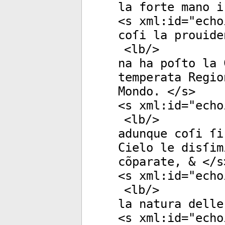
la forte mano i
<
s
xml:id
="
echo
coſi la prouide
<
lb
/>
na ha poſto la 
temperata Regio
Mondo. </
s
>
<
s
xml:id
="
echo
<
lb
/>
adunque coſi ſi
Cielo le disſim
cõparate, & </
s
<
s
xml:id
="
echo
<
lb
/>
la natura delle
<
s
xml:id
="
echo