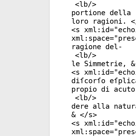
<
lb
/>
portione della 
loro ragioni. <
<
s
xml:id
="
echo
xml:space
="
pres
ragione del-
<
lb
/>
le Simmetrie, &
<
s
xml:id
="
echo
diſcorſo eſplic
propio di acuto
<
lb
/>
dere alla natur
& </
s
>
<
s
xml:id
="
echo
xml:space
="
pres