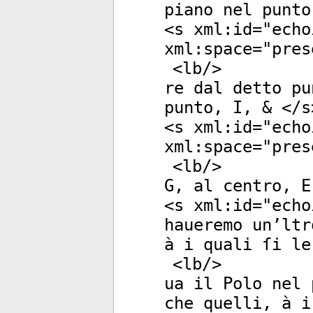
piano nel punto
<
s
xml:id
="
echo
xml:space
="
pres
<
lb
/>
re dal detto pu
punto, I, & </
s
<
s
xml:id
="
echo
xml:space
="
pres
<
lb
/>
G, al centro, E
<
s
xml:id
="
echo
haueremo un’ltr
à i quali ſi le
<
lb
/>
ua il Polo nel 
che quelli, à i