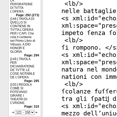
LA
<
lb
/>
PERORATIONE
DI TVTTA
nelle battaglie
L’OPERA.
Page: 292 (273)
<
s
xml:id
="
echo
[148.] TAVOLA DI
QVELLO SI
xml:space
="
pres
CONTIENE IN
TVTTA L’OPERA
impeto ſenza ſo
PER I CAPI. Che
coſa ſi contiene
<
lb
/>
nel Primo Libro di
Vitruuio. A DIO
ſi rompono. </
s
HONOR E
GLORIA.
<
s
xml:id
="
echo
Page: 294
[149.] TAVOLA
xml:space
="
pres
PER
DICHIARATIONE
natura nel mond
DE TVTTE LE
COSE NOTABILE
nationi con imm
DE L’OPERA.
Page: 295
<
lb
/>
[150.] REGOLA
COME SI
ſcolanze fuſſer
POTEVANO
GIRARE I
tra gli ſpatĳ d
THEATRI DI
CVRIONE.
<
s
xml:id
="
echo
Page: 310
mezzo dell’uniu
<
>