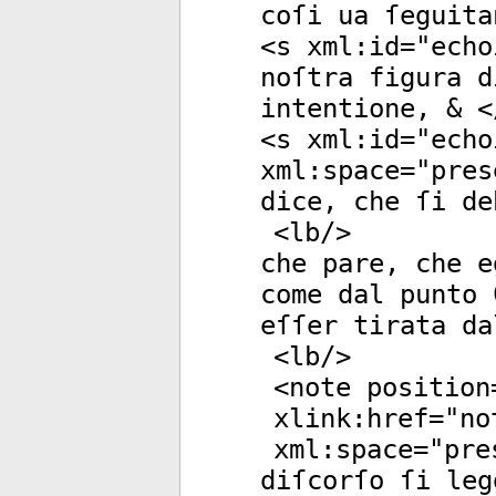
coſi ua ſeguita
<
s
xml:id
="
echo
noſtra figura d
intentione, & <
<
s
xml:id
="
echo
xml:space
="
pres
dice, che ſi de
<
lb
/>
che pare, che e
come dal punto 
eſſer tirata da
<
lb
/>
<
note
position
xlink:href
="
no
xml:space
="
pre
diſcorſo ſi leg