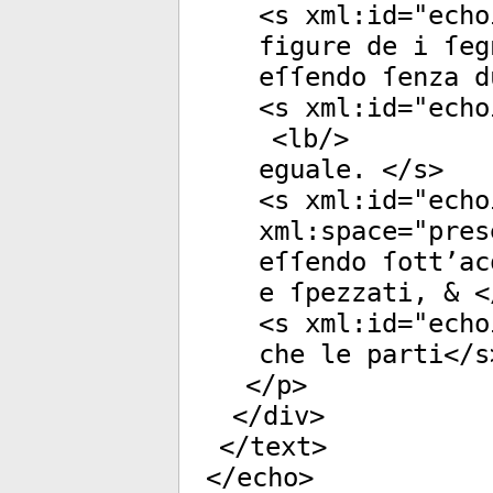
<
s
xml:id
="
echo
figure de i ſeg
eſſendo ſenza d
<
s
xml:id
="
echo
<
lb
/>
eguale. </
s
>
<
s
xml:id
="
echo
xml:space
="
pres
eſſendo ſott’ac
e ſpezzati, & <
<
s
xml:id
="
echo
che le parti</
s
</
p
>
</
div
>
</
text
>
</
echo
>