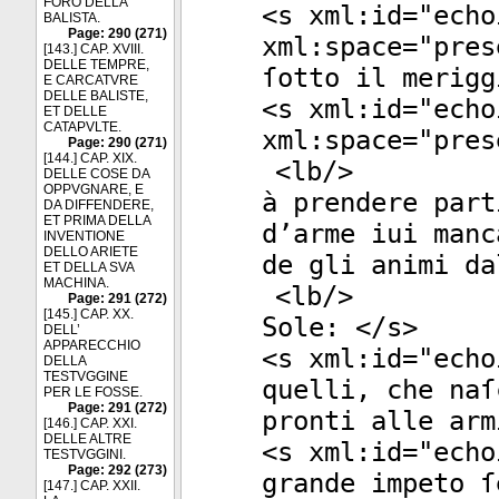
FORO DELLA
<
s
xml:id
="
echo
BALISTA.
Page: 290 (271)
xml:space
="
pres
[143.] CAP. XVIII.
DELLE TEMPRE,
ſotto il merigg
E CARCATVRE
DELLE BALISTE,
<
s
xml:id
="
echo
ET DELLE
CATAPVLTE.
xml:space
="
pres
Page: 290 (271)
[144.] CAP. XIX.
<
lb
/>
DELLE COSE DA
OPPVGNARE, E
à prendere part
DA DIFFENDERE,
ET PRIMA DELLA
d’arme iui manc
INVENTIONE
DELLO ARIETE
de gli animi da
ET DELLA SVA
MACHINA.
<
lb
/>
Page: 291 (272)
[145.] CAP. XX.
Sole: </
s
>
DELL’
APPARECCHIO
<
s
xml:id
="
echo
DELLA
TESTVGGINE
quelli, che naſ
PER LE FOSSE.
Page: 291 (272)
pronti alle arm
[146.] CAP. XXI.
DELLE ALTRE
<
s
xml:id
="
echo
TESTVGGINI.
Page: 292 (273)
grande impeto ſ
[147.] CAP. XXII.