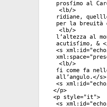
prosſimo al Car
<
lb
/>
ridiane, quelll
per la breuità 
<
lb
/>
l’altezza al mo
acutisſimo, & <
<
s
xml:id
="
echo
xml:space
="
pres
<
lb
/>
ſi come fa nell
all’angulo.</
s
>
<
s
xml:id
="
echo
</
p
>
<
p
style
="
it
">
<
s
xml:id
="
echo