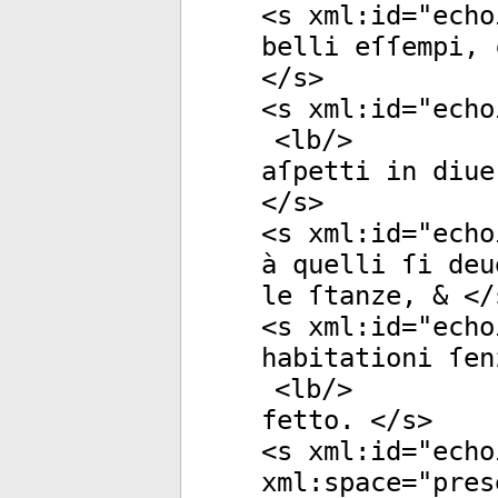
<
s
xml:id
="
echo
belli eſſempi, 
</
s
>
<
s
xml:id
="
echo
<
lb
/>
aſpetti in diue
</
s
>
<
s
xml:id
="
echo
à quelli ſi deu
le ſtanze, & </
<
s
xml:id
="
echo
habitationi ſen
<
lb
/>
fetto. </
s
>
<
s
xml:id
="
echo
xml:space
="
pres