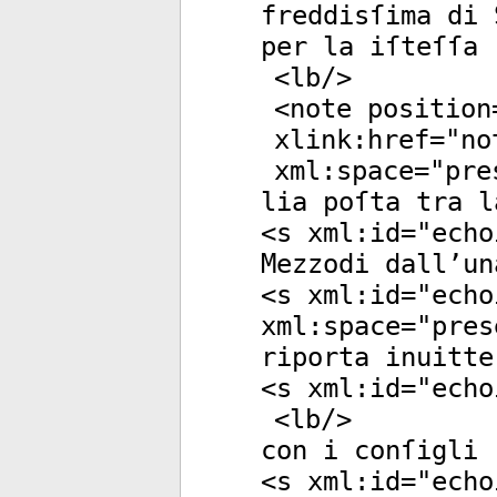
freddisſima di 
per la iſteſſa 
<
lb
/>
<
note
position
xlink:href
="
no
xml:space
="
pre
lia poſta tra l
<
s
xml:id
="
echo
Mezzodi dall’un
<
s
xml:id
="
echo
xml:space
="
pres
riporta inuitte
<
s
xml:id
="
echo
<
lb
/>
con i conſigli 
<
s
xml:id
="
echo