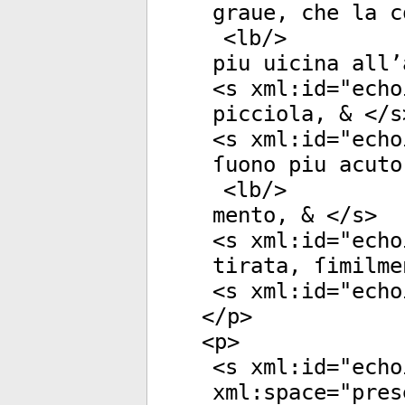
graue, che la c
<
lb
/>
piu uicina all’
<
s
xml:id
="
echo
picciola, & </
s
<
s
xml:id
="
echo
ſuono piu acuto
<
lb
/>
mento, & </
s
>
<
s
xml:id
="
echo
tirata, ſimilme
<
s
xml:id
="
echo
</
p
>
<
p
>
<
s
xml:id
="
echo
xml:space
="
pres