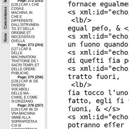
Page: 272 (253)
fornace egualme
[126.] CAP. I. CHE
Concordance
COSA E
<
s
xml:id
="
echo
MACHINA, IN
CHE E
<
lb
/>
DIFFERENTE
DALL’ISTRVMEN-
egual peſo, & <
TO, ET DELLA
ORIGINE ET
<
s
xml:id
="
echo
None
NECESSITA DI
QVELLA.
un ſuono quando
Page: 273 (254)
[127.] CAP. II.
<
s
xml:id
="
echo
DELLE
MACHINATIONI
di queſti ſia p
TRATTORIE DE I
SACRI TEMPI, ET
<
s
xml:id
="
echo
DELLE OPERE
PVBLICHE.
tratto fuori,
Page: 275 (256)
[128.] CAP. III. DE
<
lb
/>
DIVERSI
VOCABOLI
ſia tocco l’uno
DELLE MA-
CHINE, E COME
fatto, egli ſi 
SI DRIZZANO.
Page: 276 (257)
ſuoni, & </
s
>
[129.] CAP. IIII. DI
VNA MACHINA
<
s
xml:id
="
echo
SIMIIE ALLA
SOPRAPOSTA A
potranno eſſer
CVI SI