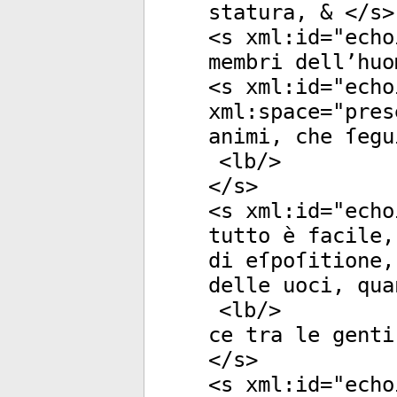
statura, & </
s
>
<
s
xml:id
="
echo
membri dell’huo
<
s
xml:id
="
echo
xml:space
="
pres
animi, che ſegu
<
lb
/>
</
s
>
<
s
xml:id
="
echo
tutto è facile,
di eſpoſitione,
delle uoci, qua
<
lb
/>
ce tra le genti
</
s
>
<
s
xml:id
="
echo