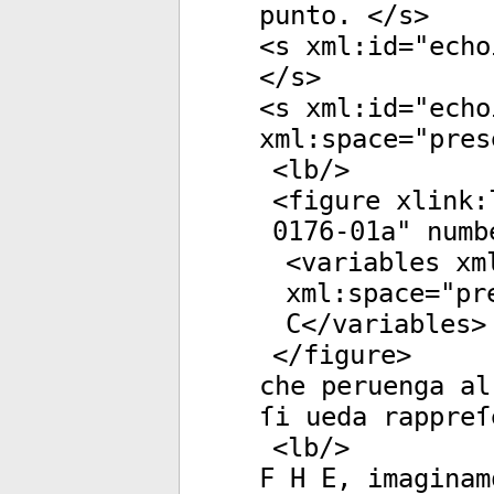
punto. </
s
>
<
s
xml:id
="
echo
</
s
>
<
s
xml:id
="
echo
xml:space
="
pres
<
lb
/>
<
figure
xlink:
0176-01a
"
numb
<
variables
xml
xml:space
="
pr
C</
variables
>
</
figure
>
che peruenga al
ſi ueda rappreſ
<
lb
/>
F H E, imaginam