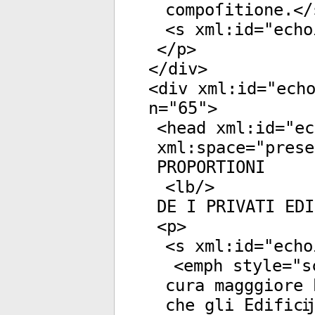
compoſitione.</
<
s
xml:id
="
echo
</
p
>
</
div
>
<
div
xml:id
="
ech
n
="
65
">
<
head
xml:id
="
ec
xml:space
="
prese
PROPORTIONI
<
lb
/>
DE I PRIVATI EDI
<
p
>
<
s
xml:id
="
echo
<
emph
style
="
s
cura magggiore 
che gli Edificĳ