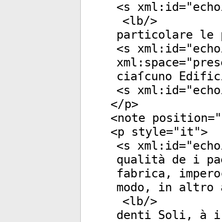
<
s
xml:id
="
echo
<
lb
/>
particolare le 
<
s
xml:id
="
echo
xml:space
="
pres
ciaſcuno Edific
<
s
xml:id
="
echo
</
p
>
<
note
position
="
<
p
style
="
it
">
<
s
xml:id
="
echo
qualità de i pa
fabrica, impero
modo, in altro 
<
lb
/>
denti Soli, à i