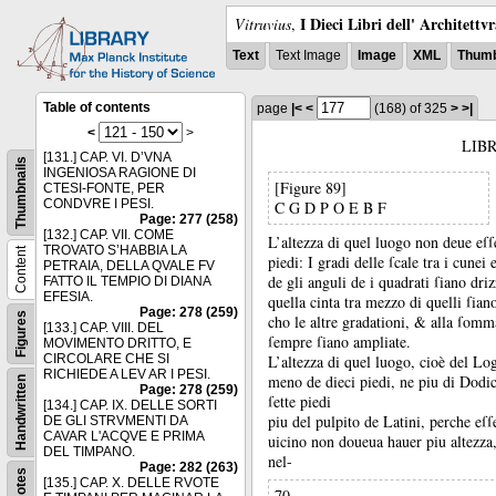
I Dieci Libri dell' Architettv
Vitruvius
,
Text
Text Image
Image
XML
Thumb
Table of contents
page
|<
<
(168)
of 325
>
>|
<
>
LIB
[131.] CAP. VI. D’VNA
Thumbnails
INGENIOSA RAGIONE DI
[Figure 89]
CTESI-FONTE, PER
CONDVRE I PESI.
C G D P O E B F
Page: 277 (258)
[132.] CAP. VII. COME
L’altezza di quel luogo non deue eſ
TROVATO S’HABBIA LA
Content
piedi:
I gradi delle ſcale tra i cunei 
PETRAIA, DELLA QVALE FV
de gli anguli de i quadrati ſiano driz
FATTO IL TEMPIO DI DIANA
EFESIA.
quella cinta tra mezzo di quelli ſian
Page: 278 (259)
Figures
cho le altre gradationi, &
alla ſomma
[133.] CAP. VIII. DEL
ſempre ſiano ampliate.
MOVIMENTO DRITTO, E
CIRCOLARE CHE SI
L’altezza di quel luogo, cioè del Lo
RICHIEDE A LEV AR I PESI.
meno de dieci piedi, ne piu di Dodi
Handwritten
Page: 278 (259)
ſette piedi
[134.] CAP. IX. DELLE SORTI
piu del pulpito de Latini, perche eſſ
DE GLI STRVMENTI DA
CAVAR L'ACQVE E PRIMA
uicino non doueua hauer piu altezza,
DEL TIMPANO.
nel-
Page: 282 (263)
Notes
[135.] CAP. X. DELLE RVOTE
70