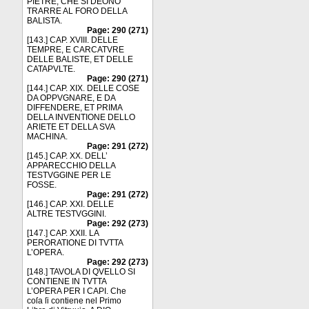
PIETRE, CHE SI DEONO
TRARRE AL FORO DELLA
BALISTA.
Page: 290 (271)
[143.] CAP. XVIII. DELLE
TEMPRE, E CARCATVRE
DELLE BALISTE, ET DELLE
CATAPVLTE.
Page: 290 (271)
[144.] CAP. XIX. DELLE COSE
DA OPPVGNARE, E DA
DIFFENDERE, ET PRIMA
DELLA INVENTIONE DELLO
ARIETE ET DELLA SVA
MACHINA.
Page: 291 (272)
[145.] CAP. XX. DELL’
APPARECCHIO DELLA
TESTVGGINE PER LE
FOSSE.
Page: 291 (272)
[146.] CAP. XXI. DELLE
ALTRE TESTVGGINI.
Page: 292 (273)
[147.] CAP. XXII. LA
PERORATIONE DI TVTTA
L’OPERA.
Page: 292 (273)
[148.] TAVOLA DI QVELLO SI
CONTIENE IN TVTTA
L’OPERA PER I CAPI. Che
coſa ſi contiene nel Primo