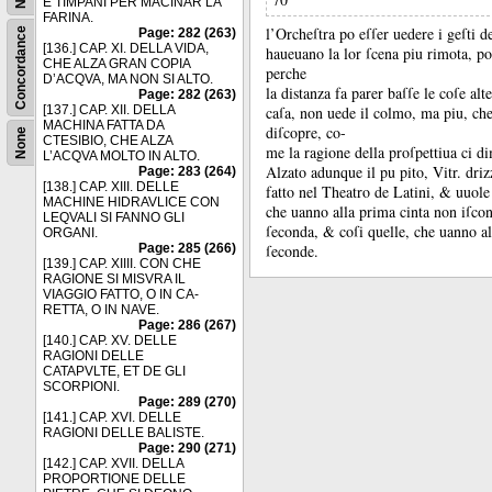
E TIMPANI PER MACINAR LA
FARINA.
l’Orcheſtra po eſſer uedere i geſti de
Concordance
Page: 282 (263)
[136.] CAP. XI. DELLA VIDA,
haueuano la lor ſcena piu rimota, pot
CHE ALZA GRAN COPIA
perche
D’ACQVA, MA NON SI ALTO.
la distanza fa parer baſſe le coſe al
Page: 282 (263)
[137.] CAP. XII. DELLA
caſa, non uede il colmo, ma piu, che 
MACHINA FATTA DA
diſcopre, co-
None
CTESIBIO, CHE ALZA
me la ragione della proſpettiua ci d
L’ACQVA MOLTO IN ALTO.
Alzato adunque il pu pito, Vitr.
driz
Page: 283 (264)
[138.] CAP. XIII. DELLE
fatto nel Theatro de Latini, &
uuole
MACHINE HIDRAVLICE CON
che uanno alla prima cinta non iſcon
LEQVALI SI FANNO GLI
ſeconda, &
coſi quelle, che uanno al
ORGANI.
Page: 285 (266)
ſeconde.
[139.] CAP. XIIII. CON CHE
RAGIONE SI MISVRA IL
VIAGGIO FATTO, O IN CA-
RETTA, O IN NAVE.
Page: 286 (267)
[140.] CAP. XV. DELLE
RAGIONI DELLE
CATAPVLTE, ET DE GLI
SCORPIONI.
Page: 289 (270)
[141.] CAP. XVI. DELLE
RAGIONI DELLE BALISTE.
Page: 290 (271)
[142.] CAP. XVII. DELLA
PROPORTIONE DELLE