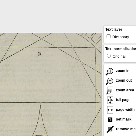
Text layer
Dictionary
Text normalizatio
Original
zoom in
zoom out
zoom area
full page
page width
set mark
remove ma