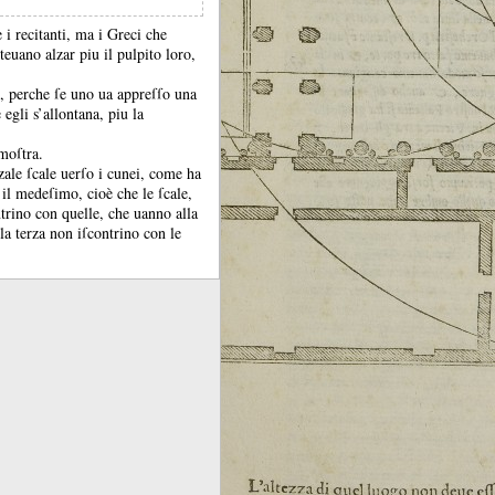
 i recitanti, ma i Greci che
euano alzar piu il pulpito loro,
te, perche ſe uno ua appreſſo una
egli s’allontana, piu la
imoſtra.
zale ſcale uerſo i cunei, come ha
 il medeſimo, cioè che le ſcale,
trino con quelle, che uanno alla
la terza non iſcontrino con le