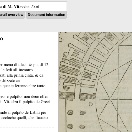
ra di M. Vitrvvio
,
1556
nail overview
Document information
RO
ſer meno di dieci, &
piu di 12.
e le ſedi all’incontro
zati alla prinia cinta, &
da
o drizzate an-
 quante ſeranno altre tanto
geo, e pulpito, non deue eſſer
ci.
Vit.
alza il pulpito de Greci
endo il pulpito de Latini piu
 accioche quelli, che ſtauano