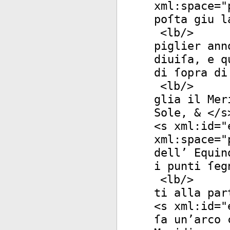
xml:space
="
poſta giu l
<
lb
/>
piglier ann
diuiſa, e q
di ſopra di
<
lb
/>
glia il Mer
Sole, & </
s
<
s
xml:id
="
xml:space
="
dell’ Equin
i punti ſeg
<
lb
/>
ti alla par
<
s
xml:id
="
ſa un’arco 