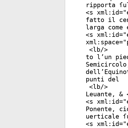
ripporta ſu
<
s
xml:id
="
fatto il ce
larga come 
<
s
xml:id
="
xml:space
="
<
lb
/>
to l’un pie
Semicircolo
dell’Equino
punti del
<
lb
/>
Leuante, & 
<
s
xml:id
="
Ponente, ci
uerticale ſ
<
s
xml:id
="