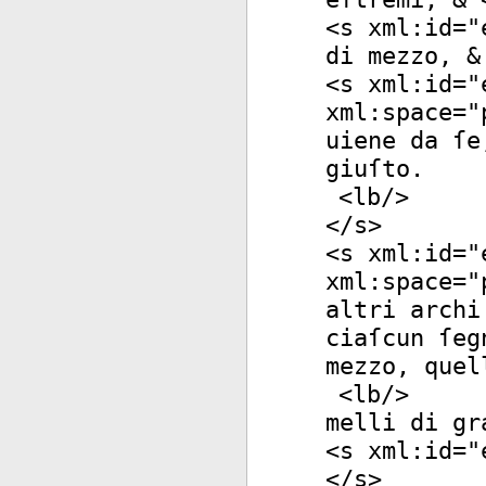
<
s
xml:id
="
di mezzo, &
<
s
xml:id
="
xml:space
="
uiene da ſe
giuſto.
<
lb
/>
</
s
>
<
s
xml:id
="
xml:space
="
altri archi
ciaſcun ſeg
mezzo, quel
<
lb
/>
melli di gr
<
s
xml:id
="
</
s
>