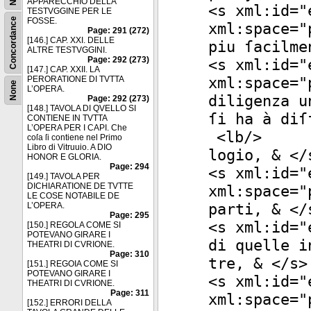
APPARECCHIO DELLA
<
s
xml:id
="
TESTVGGINE PER LE
Concordance
FOSSE.
xml:space
="
Page: 291 (272)
[146.] CAP. XXI. DELLE
piu ſacilme
ALTRE TESTVGGINI.
Page: 292 (273)
<
s
xml:id
="
[147.] CAP. XXII. LA
xml:space
="
PERORATIONE DI TVTTA
None
L’OPERA.
diligenza u
Page: 292 (273)
[148.] TAVOLA DI QVELLO SI
ſi ha à diſ
CONTIENE IN TVTTA
L’OPERA PER I CAPI. Che
<
lb
/>
coſa ſi contiene nel Primo
Libro di Vitruuio. A DIO
logio, & </
HONOR E GLORIA.
Page: 294
<
s
xml:id
="
[149.] TAVOLA PER
DICHIARATIONE DE TVTTE
xml:space
="
LE COSE NOTABILE DE
parti, & </
L’OPERA.
Page: 295
<
s
xml:id
="
[150.] REGOLA COME SI
POTEVANO GIRARE I
di quelle i
THEATRI DI CVRIONE.
Page: 310
tre, & </
s
>
[151.] REGOIA COME SI
POTEVANO GIRARE I
<
s
xml:id
="
THEATRI DI CVRIONE.
Page: 311
xml:space
="
[152.] ERRORI DELLA