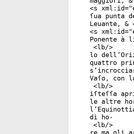
maggiori, &
<
s
xml:id
="
ſua punta d
Leuante, & 
<
s
xml:id
="
Ponente à l
<
lb
/>
lo dell’Ori
quattro pri
s’incroccia
Vaſo, con l
<
lb
/>
iſteſſa apr
le altre ho
l’Equinotti
di ho-
<
lb
/>
re ma gli a