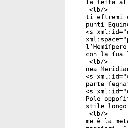
la ſeſta al
<
lb
/>
ti eſtremi 
punti Equin
<
s
xml:id
="
xml:space
="
l’Hemiſpero
con la ſua 
<
lb
/>
nea Meridia
<
s
xml:id
="
parte ſegna
<
s
xml:id
="
Polo oppoſi
stile longo
<
lb
/>
me è la met