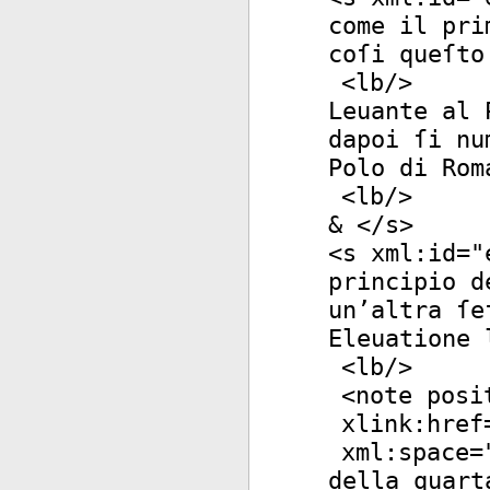
come il pri
coſi queſto
<
lb
/>
Leuante al 
dapoi ſi nu
Polo di Rom
<
lb
/>
& </
s
>
<
s
xml:id
="
principio d
un’altra ſe
Eleuatione 
<
lb
/>
<
note
posi
xlink:href
xml:space
=
della quart