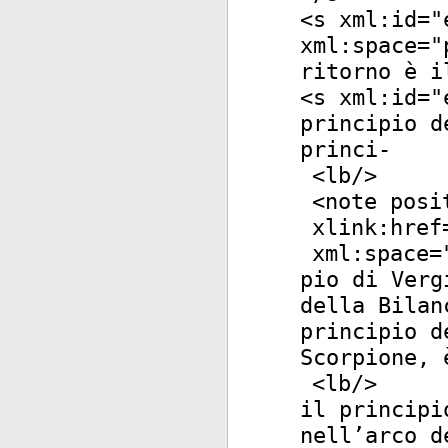
<
s
xml:id
="
xml:space
="
ritorno è i
<
s
xml:id
="
principio d
princi-
<
lb
/>
<
note
posi
xlink:href
xml:space
=
pio di Verg
della Bilan
principio d
Scorpione, 
<
lb
/>
il principi
nell’arco d