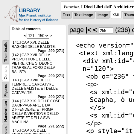
I Dieci Libri dell' Architettv
Vitruvius
,
Text
Text Image
Image
XML
Thumb
page
|<
<
(236)
Table of contents
<
>
[141.] CAP. XVI. DELLE
<
echo
version
="
Thumbnails
RAGIONI DELLE BALISTE.
Page: 290 (271)
<
text
xml:lang
[142.] CAP. XVII. DELLA
<
div
xml:id
="
PROPORTIONE DELLE
PIETRE, CHE SI DEONO
n
="
120
">
TRARRE AL FORO DELLA
Content
BALISTA.
<
pb
o
="
236
"
f
Page: 290 (271)
[143.] CAP. XVIII. DELLE
<
p
>
TEMPRE, E CARCATVRE
Figures
DELLE BALISTE, ET DELLE
<
s
xml:id
="
CATAPVLTE.
Page: 290 (271)
Scapha, ò u
[144.] CAP. XIX. DELLE COSE
Handwritten
DA OPPVGNARE, E DA
</
s
>
DIFFENDERE, ET PRIMA
<
s
xml:id
="
DELLA INVENTIONE DELLO
ARIETE ET DELLA SVA
</
p
>
MACHINA.
Page: 291 (272)
Notes
<
p
style
="
it
[145.] CAP. XX. DELL’