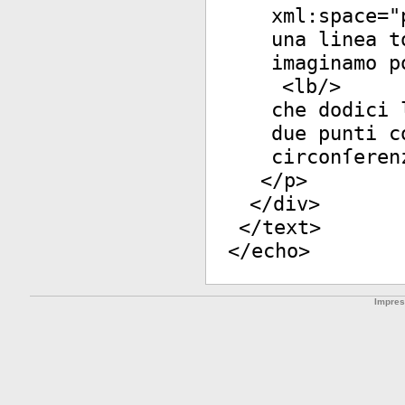
xml:space
="
una linea t
imaginamo p
<
lb
/>
che dodici 
due punti c
circonſeren
</
p
>
</
div
>
</
text
>
</
echo
>
Impre