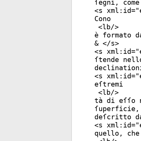
ſegni, come
<
s
xml:id
="
Cono
<
lb
/>
è formato d
& </
s
>
<
s
xml:id
="
ſtende nell
declination
<
s
xml:id
="
eſtremi
<
lb
/>
tà di eſſo 
ſuperficie,
deſcritto d
<
s
xml:id
="
quello, che