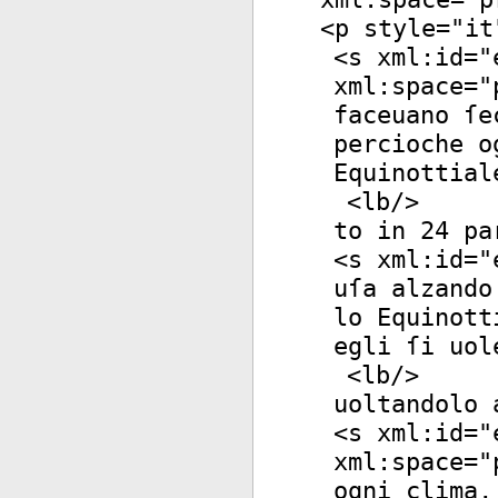
<
p
style
="
it
<
s
xml:id
="
xml:space
="
faceuano ſe
percioche o
Equinottial
<
lb
/>
to in 24 pa
<
s
xml:id
="
uſa alzando
lo Equinott
egli ſi uol
<
lb
/>
uoltandolo 
<
s
xml:id
="
xml:space
="
ogni clima,