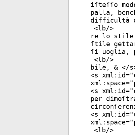
iſteſſo mod
palla, benc
difficultà 
<
lb
/>
re lo stile
ſtile getta
ſi uoglia, 
<
lb
/>
bile, & </
s
<
s
xml:id
="
xml:space
="
<
s
xml:id
="
per dimoſtr
circonſeren
<
s
xml:id
="
xml:space
="
<
lb
/>