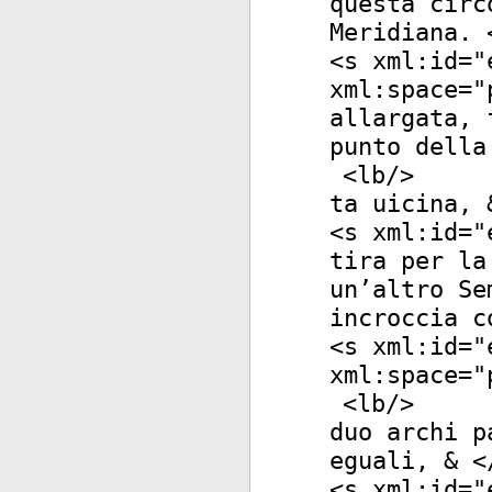
questa circ
Meridiana. 
<
s
xml:id
="
xml:space
="
allargata, 
punto della
<
lb
/>
ta uicina, 
<
s
xml:id
="
tira per la
un’altro Se
incroccia c
<
s
xml:id
="
xml:space
="
<
lb
/>
duo archi p
eguali, & <
<
s
xml:id
="