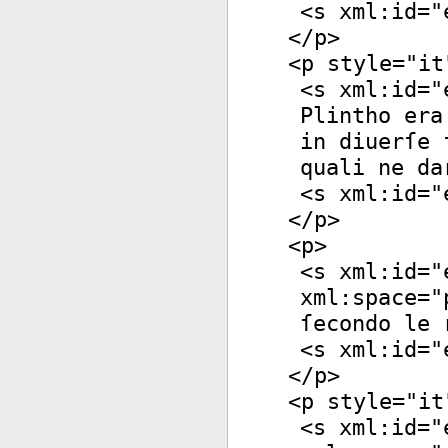
<
s
xml:id
="
</
p
>
<
p
style
="
it
<
s
xml:id
="
Plintho era
in diuerſe 
quali ne da
<
s
xml:id
="
</
p
>
<
p
>
<
s
xml:id
="
xml:space
="
ſecondo le 
<
s
xml:id
="
</
p
>
<
p
style
="
it
<
s
xml:id
="