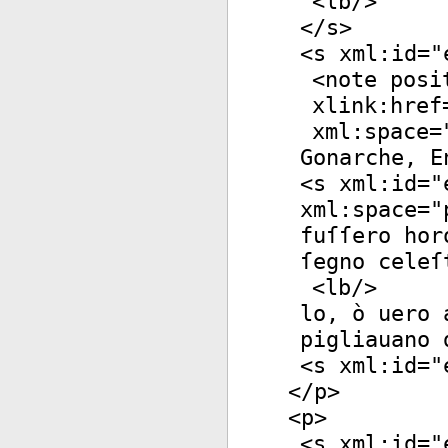
<
lb
/>
</
s
>
<
s
xml:id
="
<
note
posi
xlink:href
xml:space
=
Gonarche, E
<
s
xml:id
="
xml:space
="
fuſſero hor
ſegno celeſ
<
lb
/>
lo, ò uero 
pigliauano 
<
s
xml:id
="
</
p
>
<
p
>
<
s
xml:id
="