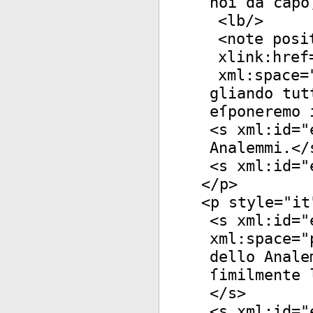
noi da capo
<
lb
/>
<
note
posi
xlink:href
xml:space
=
gliando tut
eſponeremo 
<
s
xml:id
="
Analemmi.</
<
s
xml:id
="
</
p
>
<
p
style
="
it
<
s
xml:id
="
xml:space
="
dello Anale
ſimilmente 
</
s
>
<
s
xml:id
="