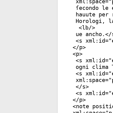
xml:space
="
ſecondo le 
hauute per 
Horologi, l
<
lb
/>
ue ancho.</
<
s
xml:id
="
</
p
>
<
p
>
<
s
xml:id
="
ogni clima 
<
s
xml:id
="
xml:space
="
</
s
>
<
s
xml:id
="
</
p
>
<
note
positi
xml:space
="
p