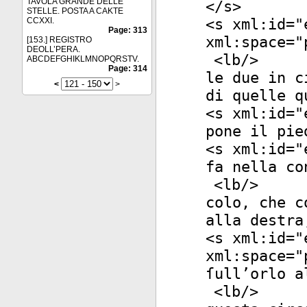
TAVOLA GRANDE DELLE
</
s
>
STELLE. POSTA A CAKTE
<
s
xml:id
="
CCXXI.
Page: 313
xml:space
="
[153.] REGISTRO
DEOLL’PERA.
<
lb
/>
ABCDEFGHIKLMNOPQRSTV.
Page: 314
le due in c
<
>
di quelle q
<
s
xml:id
="
pone il pie
<
s
xml:id
="
fa nella co
<
lb
/>
colo, che c
alla destra
<
s
xml:id
="
xml:space
="
ſull’orlo a
<
lb
/>