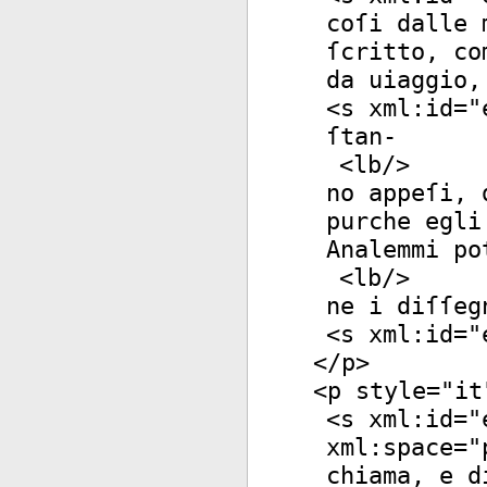
coſi dalle 
ſcritto, co
da uiaggio,
<
s
xml:id
="
ſtan-
<
lb
/>
no appeſi, 
purche egli
Analemmi po
<
lb
/>
ne i diſſeg
<
s
xml:id
="
</
p
>
<
p
style
="
it
<
s
xml:id
="
xml:space
="
chiama, e d