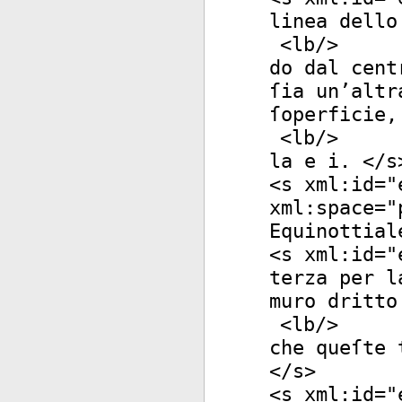
linea dello
<
lb
/>
do dal cent
ſia un’altr
ſoperficie,
<
lb
/>
la e i. </
s
<
s
xml:id
="
xml:space
="
Equinottial
<
s
xml:id
="
terza per l
muro dritto
<
lb
/>
che queſte 
</
s
>
<
s
xml:id
="