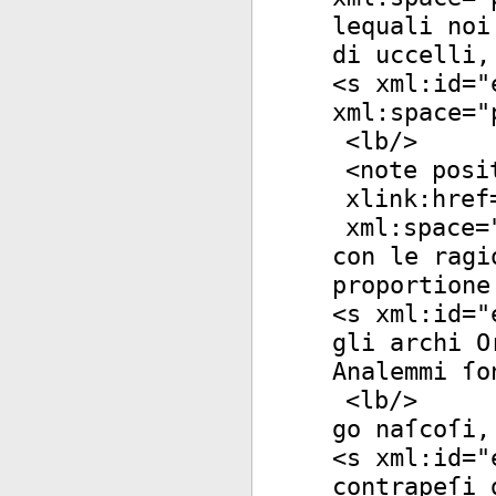
lequali noi
di uccelli,
<
s
xml:id
="
xml:space
="
<
lb
/>
<
note
posi
xlink:href
xml:space
=
con le ragi
proportione
<
s
xml:id
="
gli archi O
Analemmi ſo
<
lb
/>
go naſcoſi,
<
s
xml:id
="
contrapeſi 