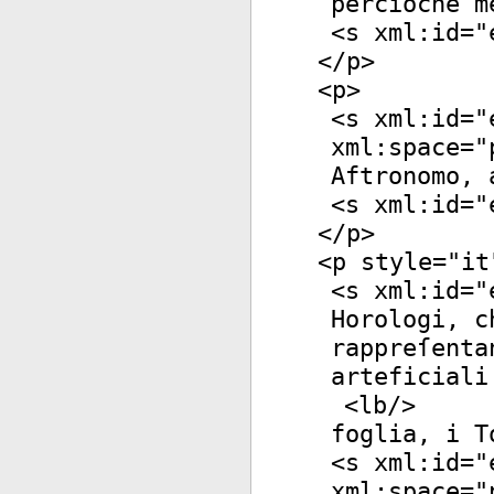
percioche m
<
s
xml:id
="
</
p
>
<
p
>
<
s
xml:id
="
xml:space
="
Aftronomo, 
<
s
xml:id
="
</
p
>
<
p
style
="
it
<
s
xml:id
="
Horologi, c
rappreſenta
arteficiali
<
lb
/>
foglia, i T
<
s
xml:id
="
xml:space
="