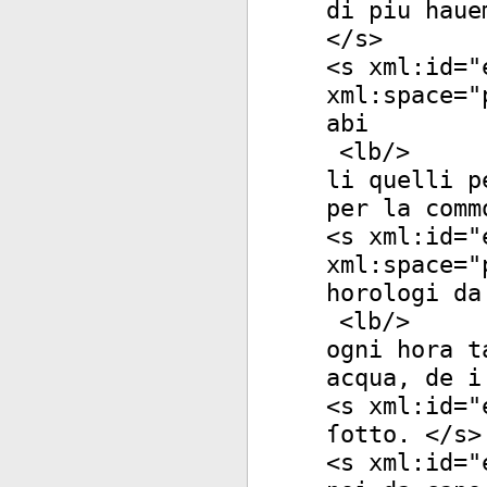
di piu haue
</
s
>
<
s
xml:id
="
xml:space
="
abi
<
lb
/>
li quelli p
per la comm
<
s
xml:id
="
xml:space
="
horologi da
<
lb
/>
ogni hora t
acqua, de i
<
s
xml:id
="
ſotto. </
s
>
<
s
xml:id
="