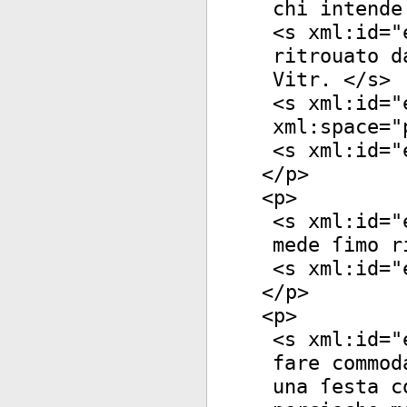
chi intende
<
s
xml:id
="
ritrouato d
Vitr. </
s
>
<
s
xml:id
="
xml:space
="
<
s
xml:id
="
</
p
>
<
p
>
<
s
xml:id
="
mede ſimo r
<
s
xml:id
="
</
p
>
<
p
>
<
s
xml:id
="
fare commod
una ſesta c