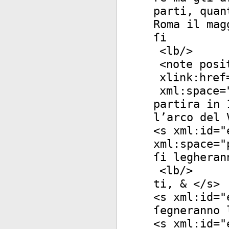
parti, quan
Roma il mag
ſi
<
lb
/>
<
note
posi
xlink:href
xml:space
=
partira in 
l’arco del 
<
s
xml:id
="
xml:space
="
ſi legheran
<
lb
/>
ti, & </
s
>
<
s
xml:id
="
ſegneranno 
<
s
xml:id
="