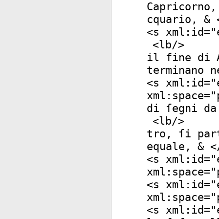
Capricorno,
cquario, & 
<
s
xml:id
="
<
lb
/>
il fine di 
terminano n
<
s
xml:id
="
xml:space
="
di ſegni da
<
lb
/>
tro, ſi par
equale, & <
<
s
xml:id
="
xml:space
="
<
s
xml:id
="
xml:space
="
<
s
xml:id
="