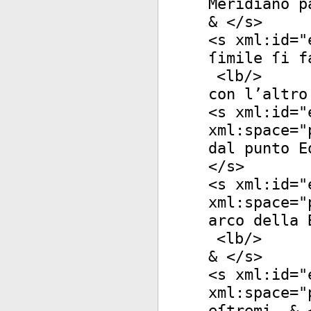
Meridiano p
& </
s
>
<
s
xml:id
="
ſimile ſi f
<
lb
/>
con l’altro
<
s
xml:id
="
xml:space
="
dal punto E
</
s
>
<
s
xml:id
="
xml:space
="
arco della 
<
lb
/>
& </
s
>
<
s
xml:id
="
xml:space
="
eſtremi, & 