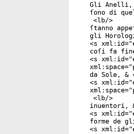
Gli Anelli,
ſono di que
<
lb
/>
ſtanno appe
gli Horolog
<
s
xml:id
="
coſi fa fin
<
s
xml:id
="
xml:space
="
da Sole, & 
<
s
xml:id
="
xml:space
="
<
lb
/>
inuentori, 
<
s
xml:id
="
forme de gl
<
s
xml:id
="