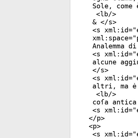
Sole, come 
<
lb
/>
& </
s
>
<
s
xml:id
="
xml:space
="
Analemma di
<
s
xml:id
="
alcune aggi
</
s
>
<
s
xml:id
="
altri, ma ė
<
lb
/>
coſa antica
<
s
xml:id
="
</
p
>
<
p
>
<
s
xml:id
="