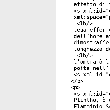
effetto di 
<
s
xml:id
="
xml:space
="
<
lb
/>
teua eſſer 
dell’hore a
dimostraſſe
longhezza d
<
lb
/>
l’ombra ò l
poſta nell’
<
s
xml:id
="
</
p
>
<
p
>
<
s
xml:id
="
Plintho, ò 
Flamminio S