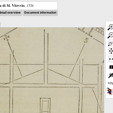
ra di M. Vitrvvio
,
1556
nail overview
Document information