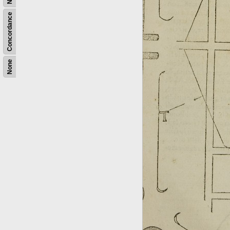
Concordance
None