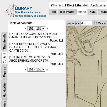
I Dieci Libri dell' Architettv
Vitruvius
,
Text
Text Image
Image
XML
Thumb
Table of contents
page
|<
<
of 325
>
>|
<
>
[151.] REGOIA COME SI POTEVANO
Thumbnails
GIRARE I THEATRI DI CVRIONE.
Page: 311
[152.] ERRORI DELLA TAVOLA
GRANDE DELLE STELLE. POSTA A
CAKTE CCXXI.
Page: 313
Content
[153.] REGISTRO DEOLL’PERA.
ABCDEFGHIKLMNOPQRSTV.
Page: 314
Figures
<
>
Handwritten
Notes