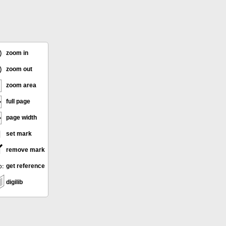
zoom in
zoom out
zoom area
full page
page width
set mark
remove mark
get reference
digilib