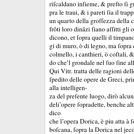
riſcaldano inſieme, &
preſto ſi 
pra le traui, &
i pareti ſia il trap
un quarto della groſſezza della
frõti loro dinãzi ſiano aſſitti gl
dicono, et ſopra quelli il timpano
gi di muro, ò di legno, ma ſopra q
colmello, i canthieri, ò coſtali, 
do che’l grondale nel ſuo ſine al
Qui Vitr.
tratta delle ragioni de
ſpedito delle opere de Greci, pr
alla intelligen-
za del preſente luogo, dirò alcun
deli’opere ſopradette, benche al
dico
che l’opera Dorica, è piu atta à ſ
boſcana, ſopra la Dorica nel jec