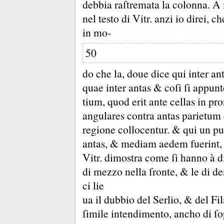
debbia raſtremata la colonna.
A 
nel testo di Vitr.
anzi io direi, ch
in mo-
50
do che la, doue dice qui inter an
quae inter antas &
coſi ſi appunt
tium, quod erit ante cellas in pr
angulares contra antas parietum
regione collocentur.
&
qui un p
antas, &
mediam aedem fuerint, i
Vitr.
dimostra come ſi hanno à d
di mezzo nella ſronte, &
le di d
ci lie
ua il dubbio del Serlio, &
del Fi
ſimile intendimento, ancho di ſo