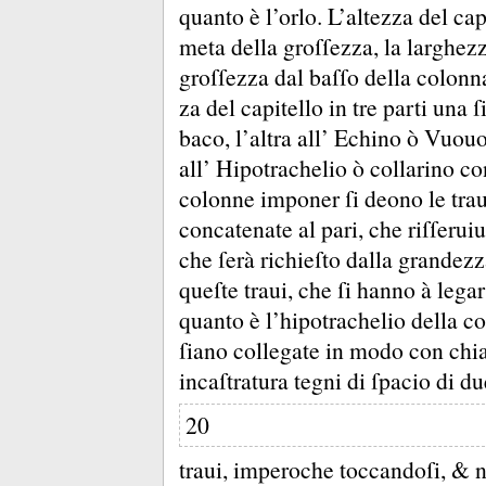
quanto è l’orlo.
L’altezza del cap
meta della groſſezza, la larghez
groſſezza dal baſſo della colonna
za del capitello in tre parti una ſ
baco, l’altra all’ Echino ò Vuouol
all’ Hipotrachelio ò collarino c
colonne imponer ſi deono le tra
concatenate al pari, che riſſerui
che ſerà richieſto dalla grandezz
queſte traui, che ſi hanno à legar
quanto è l’hipotrachelio della c
ſiano collegate in modo con chi
incaſtratura tegni di ſpacio di du
20
traui, imperoche toccandoſi, &
n