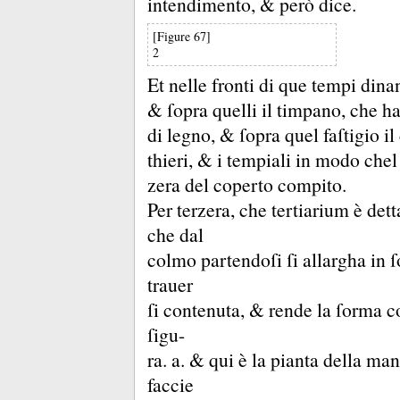
intendimento, &
però dice.
[Figure 67]
2
Et nelle fronti di que tempi dinan
&
ſopra quelli il timpano, che ha
di legno, &
ſopra quel faſtigio 
thieri, &
i tempiali in modo chel 
zera del coperto compito.
Per terzera, che tertiarium è det
che dal
colmo partendoſi ſi allargha in 
trauer
ſi contenuta, &
rende la ſorma c
ſigu-
ra.
a.
&
qui è la pianta della man
faccie