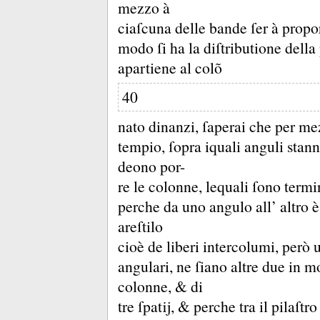
mezzo à
ciaſcuna delle bande ſer à propor
modo ſi ha la diſtributione della
apartiene al colõ
40
nato dinanzi, ſaperai che per mez
tempio, ſopra iquali anguli stanno
deono por-
re le colonne, lequali ſono term
perche da uno angulo all’ altro è
areſtilo
cioè de liberi intercolumi, però 
angulari, ne ſiano altre due in m
colonne, &
di
tre ſpatĳ, &
perche tra il pilaſtr