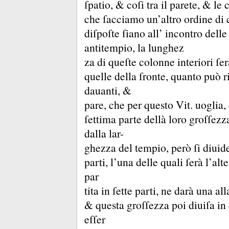
ſpatio, &
coſi tra il parete, &
le 
che ſacciamo un’altro ordine di
diſpoſte ſiano all’ incontro delle
antitempio, la lunghez
za di queſte colonne interiori ſ
quelle della ſronte, quanto può r
dauanti, &
pare, che per questo Vit.
uoglia,
ſettima parte dellà loro groſſez
dalla lar-
ghezza del tempio, però ſi diuide
parti, l’una delle quali ſerà l’al
par
tita in ſette parti, ne darà una a
&
questa groſſezza poi diuiſa in
eſſer