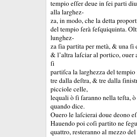
tempio eſſer deue in ſei parti di
alla larghez-
za, in modo, che la detta propor
del tempio ſerà ſeſquiquinta.
Olt
lunghez-
za ſia partita per metà, &
una ſi 
&
l’altra laſciar al portico, oue
ſi
partiſca la larghezza del tempio i
tre dalla deſtra, &
tre dalla ſini
picciole celle,
lequali ò ſi ſaranno nella teſta, 
quando dice.
Ouero le laſcierai doue deono eſl
Hauendo poi coſi partito ne ſegue
quattro, resteranno al mezzo del