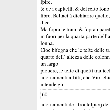
ſpire,
&
de i capitelli, &
del reſto ſono
libro.
Reſtaci à dichiarire quello
dice.
Ma ſopra le traui, &
ſopra i paret
in ſuori per la quarta parte dell’
lonna.
Cioe biſogna che le teſte delle tr
quarto dell’ altezza delle colonn
un largo
piouere, le teſte di queſti trauice
adornamenti aſſitti, che Vitr.
chi
intende gli
60
adornamenti de i ſronteſpicĳ de