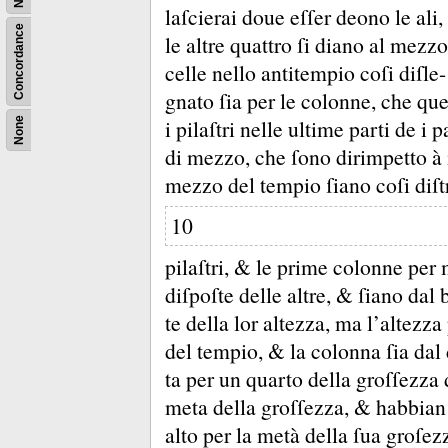
laſcierai doue eſſer deono le ali
Concordance
le altre quattro ſi diano al mezz
celle nello antitempio coſi diſle-
gnato ſia per le colonne, che que
i pilaſtri nelle ultime parti de i 
None
di mezzo, che ſono dirimpetto à i 
mezzo del tempio ſiano coſi diſtr
10
pilaſtri, &
le prime colonne per m
diſpoſte delle altre, &
ſiano dal 
te della lor altezza, ma l’altezza
del tempio, &
la colonna ſia dal
ta per un quarto della groſſezza
meta della groſſezza, &
habbian 
alto per la metà della ſua groſez