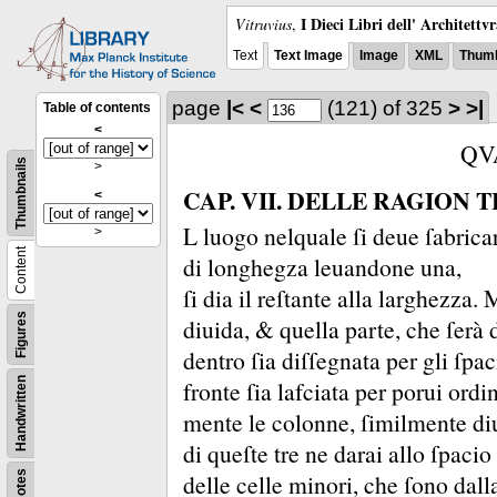
I Dieci Libri dell' Architettv
Vitruvius
,
Text
Text Image
Image
XML
Thumb
page
|<
<
(121)
of 325
>
>|
Table of contents
<
QV
Thumbnails
>
CAP. VII. DELLE RAGION 
<
L luogo nelquale ſi deue ſabrica
>
Content
di longhegza leuandone una,
ſi dia il reſtante alla larghezza.
M
Figures
diuida, &
quella parte, che ſerà 
dentro ſia diſſegnata per gli ſpac
fronte ſia lafciata per porui ordi
Handwritten
mente le colonne, ſimilmente diui
di queſte tre ne darai allo ſpacio
delle celle minori, che ſono dall
Notes