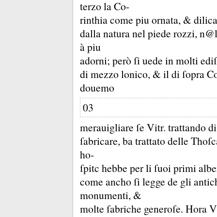
terzo la Co-
rinthia come piu ornata, &
dilica
dalla natura nel piede rozzi, n@l
à piu
adorni;
però ſi uede in molti ediſ
di mezzo lonico, &
il di ſopra C
douemo
03
merauigliare ſe Vitr.
trattando di
ſabricare, ba trattato delle Thoſ
ho-
ſpitc hebbe per li ſuoi primi albe
come ancho ſi legge de gli antichi
monumenti, &
molte ſabriche generoſe.
Hora V