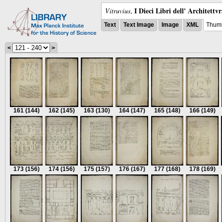
I Dieci Libri dell' Architettv
Vitruvius
,
Text
Text Image
Image
XML
Thumb
<
>
161
(144)
162
(145)
163
(130)
164
(147)
165
(148)
166
(149)
173
(156)
174
(156)
175
(157)
176
(167)
177
(168)
178
(169)