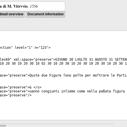
ra di M. Vitrvvio
,
1556
nail overview
Document information
ection
"
level
="
1
"
n
="
123
">
les69
"
xml:space
="
preserve
">GIVGNO 30 LVGLTO 31 AGOSTO 31 SETTEN
10 20 30 10 20 30 10 02 30 10 20 30 10 20 30 10 20 30 10 20 30 1
ace
="
preserve
">Quste due Figure ſono poſte per moſtrare le Parti
ace
="
preserve
">& </
s
>
ace
="
preserve
">uanno congiunti inſieme come nella paßata figura 
ace
="
preserve
"/>
ssum