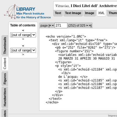
I Dieci Libri dell' Architettv
Vitruvius
,
Text
Text Image
Image
XML
Thumb
Table of contents
page
|<
<
(252)
of 325
>
>|
<
<
echo
version
="
1.0RC
">
Thumbnails
>
<
text
xml:lang
="
it
"
type
="
free
">
<
div
xml:id
="
echoid-div710
"
type
="
s
<
<
pb
o
="
252
"
file
="
0262
"
n
="
271
"/>
<
figure
number
="
151
">
>
<
variables
xml:id
="
echoid-variab
28 MARZO 31 APRIZE 30 MAGGIO 31 
Content
</
figure
>
<
p
style
="
it
">
<
s
xml:id
="
echoid-s21184
"
xml:sp
<
lb
/>
Figures
de L’acqua; </
s
>
<
s
xml:id
="
echoid-s21185
"
xml:sp
<
s
xml:id
="
echoid-s21186
"
xml:sp
<
s
xml:id
="
echoid-s21187
"
xml:sp
Handwritten
</
p
>
</
div
>
</
text
>
</
echo
>
Notes
Impre