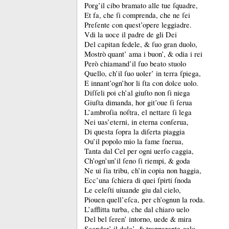
Porg’il cibo bramato alle tue ſquadre,
Et fa, che ſi comprenda, che ne ſei
Preſente con quest’opere leggiadre.
Vdi la uoce il padre de gli Dei
Del capitan fedele, &
ſuo gran duolo,
Mostrò quant’ ama i buon’, &
odia i rei
Però chiamand’il ſuo beato stuolo
Quello, ch’il ſuo uoler’ in terra ſpiega,
E innant’ogn’hor li ſta con dolce uolo.
Diſſeli poi ch’al giuſto non ſi niega
Giuſta dimanda, hor git’oue ſi ſerua
L’ambroſia noſtra, el nettare ſi lega
Nei uas’eterni, in eterna conſerua,
Di questa ſopra la diſerta piaggia
Ou’il popolo mio la fame ſnerua,
Tanta dal Cel per ogni uerſo caggia,
Ch’ogn’un’il ſeno ſi riempi, &
goda
Ne ui ſia tribu, ch’in copia non haggia,
Ecc’una ſchiera di quei ſpirti ſnoda
Le celeſti uiuande giu dal cielo,
Piouen quell’eſca, per ch’ognun la roda.
L’afflitta turba, che dal chiaro uelo
Del bel ſeren’ intorno, uede &
mira
Scender’ il dolc’, &
trapparente gelo