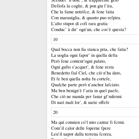
Deſioſa la coglie, &
pon giu l’ira,
Che la fame notriſce, &
ſene ſatia
Con marauiglia, &
quanto puo reſpira.
L’alto stupor di coſi rara gratia
Conduc’ à dir’ ogn’un, che cos’è questa?
10
Qual bocca non fia stanca pria, che ſatia?
La uoglia ogni ſapor’ in quella deſta
Però ſene content’ogni palato,
Ogni guſto s’acquet’, &
ſene resta
Benedetto ſial Ciel, che ciò n’ha dato,
Et ſe ben quella uolta fu corteſe,
Qualche parte però n’anchor laſciato.
Ma ben benign’è l’aria in quel paeſe,
Che ciò ne manda per ſanar gl’mfermi
Di uari mali lor’, &
uarie offeſe
20
Ma qui conuien co’l mio cantar ſi fcrmi.
Com’il calor delle ſoperne ſpere
Leu’il uapor dalla terrena ſcorza,