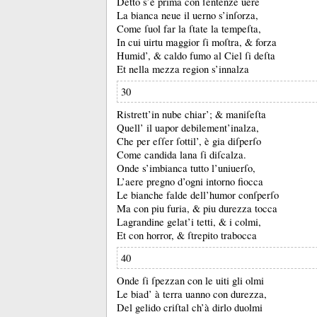
Detto s’è prima con ſentenze uere
La bianca neue il uerno s’inſorza,
Come ſuol far la ſtate la tempeſta,
In cui uirtu maggior ſi moſtra, &
forza
Humid’, &
caldo fumo al Ciel ſi deſta
Et nella mezza region s’innalza
30
Ristrett’in nube chiar’;
&
maniſeſta
Quell’ il uapor debilement’inalza,
Che per eſſer ſottil’, è gia diſperſo
Come candida lana ſi diſcalza.
Onde s’imbianca tutto l’uniuerſo,
L’aere pregno d’ogni intorno fiocca
Le bianche falde dell’humor conſperſo
Ma con piu furia, &
piu durezza tocca
Lagrandine gelat’i tetti, &
i colmi,
Et con horror, &
ſtrepito trabocca
40
Onde ſi ſpezzan con le uiti gli olmi
Le biad’ à terra uanno con durezza,
Del gelido criſtal ch’à dirlo duolmi