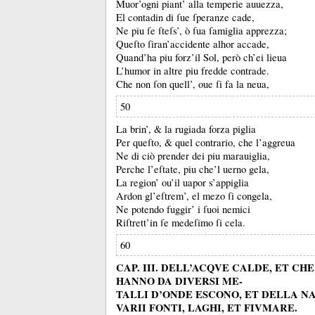
Muor’ogni piant’ alla temperie auuezza,
El contadin di ſue ſperanze cade,
Ne piu ſe ſteſs’, ò ſua ſamiglia apprezza;
Queſto ſiran’accidente alhor accade,
Quand’ha piu forz’il Sol, però ch’ei lieua
L’humor in altre piu fredde contrade.
Che non ſon quell’, oue ſi fa la neua,
50
La brin’, &
la rugiada forza piglia
Per queſto, &
quel contrario, che l’aggreua
Ne di ciò prender dei piu marauiglia,
Perche l’eſtate, piu che’l uerno gela,
La region’ ou’il uapor s’appiglia
Ardon gl’eſtrem’, el mezo ſi congela,
Ne potendo fuggir’ i ſuoi nemici
Riſtrett’in ſe medeſimo ſi cela.
60
CAP. III. DELL’ACQVE CALDE, ET CH
HANNO DA DIVERSI ME-
TALLI D’ONDE ESCONO, ET DELLA N
VARII FONTI, LAGHI, ET FIVMARE.