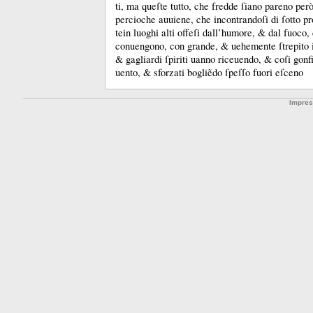
ti, ma queſte tutto, che fredde ſiano pareno però
percioche auuiene, che incontrandoſi di ſotto 
tein luoghi alti offeſi dall’humore, &
dal fuoco, 
conuengono, con grande, &
uehemente ſtrepito i
&
gagliardi ſpiriti uanno riceuendo, &
coſi gonf
uento, &
sforzati bogliẽdo ſpeſſo fuori eſceno
Impre