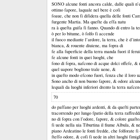
SONO alcune fonti ancora calde, dalle quali n’
ottimo ſapore, laquale nel bere è coſi
ſoaue, che non ſi diſidera quella delle fonti Ca
ſurgente Martia.
Ma queſte da eſſa natu
ra à queſta guiſa ſi fanno.
Quando di entro la te
ò per lo bitume, ò ſolfo ſi accende
il fuoco mediante l’ardore, la terra, che è d’int
bianca, &
rouente diuiene, ma ſopra di
ſe alla ſuperficie della terra manda fuori il fer
ſe alcune fonti in quei luoghi, che
ſono di ſopra, naſcono di acque dolci offeſe, &
quel uapore bogliono trale uene, &
in queſto modo eſcono fuori, ſenza che il loro ua
Sono ancho di non buono ſapore, &
odore alcune
lequali da luoghi inferiori drento la terra naſcen
70
do paſſano per luoghi ardenti, &
da queſti parte
tracorrendo per lungo ſpatio della terra raffredd
no di ſopra con l’odore, ſapore, &
colore guaſt
ſi uede nella uia Tiburtina il fiume Albula, &
ne
piano Ardeatino le fonti fredde, che ſolforate ſ
ſteſſo odore, &
coſi ſi uede in altri luoghi ſimig