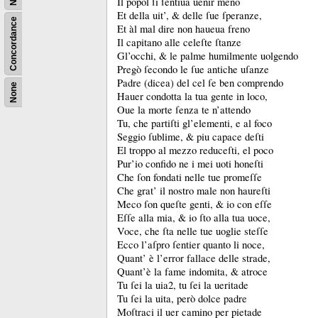
Il popol ſi ſentiua uenir meno
Et della uit’, &
delle ſue ſperanze,
Concordance
Et àl mal dire non haueua freno
Il capitano alle celeſte ſtanze
Gl’occhi, &
le palme humilmente uolgendo
Pregò ſecondo le ſue antiche uſanze
Padre (dicea) del cel ſe ben comprendo
None
Hauer condotta la tua gente in loco,
Oue la morte ſenza te n’attendo
Tu, che partiſti gl’elementi, e al foco
Seggio ſublime, &
piu capace deſti
El troppo al mezzo reduceſti, el poco
Pur’io confido ne i mei uoti honeſti
Che ſon fondati nelle tue promeſſe
Che grat’ il nostro male non haureſti
Meco ſon queſte genti, &
io con eſſe
Eſſe alla mia, &
io ſto alla tua uoce,
Voce, che ſta nelle tue uoglie steſſe
Ecco l’aſpro ſentier quanto li noce,
Quant’ è l’error fallace delle strade,
Quant’è la fame indomita, &
atroce
Tu ſei la uia
2
, tu ſei la ueritade
Tu ſei la uita, però dolce padre
Moſtraci il uer camino per pietade