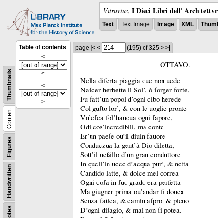
I Dieci Libri dell' Architettv
Vitruvius
,
Text
Text Image
Image
XML
Thumb
Table of contents
page
|<
<
(195)
of 325
>
>|
<
OTTAVO.
Thumbnails
>
Nella diſerta piaggia oue non uede
<
Naſcer herbette il Sol’, ò ſorger fonte,
Fu fatt’un popol d’ogni cibo herede.
>
Col guſto lor’, &
con le uoglie pronte
Content
Vn’eſca ſol’haueua ogni ſapore,
Odi cos’incredibili, ma conte
Er’un paeſe ou’il diuin fauore
Figures
Conduczua la gent’à Dio diletta,
Sott’il ueßillo d’un gran conduttore
In quell’in uece d’acqua pur’, &
netta
Handwritten
Candido latte, &
dolce mel correa
Ogni coſa in ſuo grado era perfetta
Ma giugner prima ou’andar ſi douea
Senza fatica, &
camin aſpro, &
pieno
Notes
D’ogni diſagio, &
mal non ſi potea.