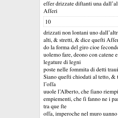
eſſer drizzate diſtanti una dall’a
Aſſeri
10
drizzati non lontani uno dall’alt
alti, &
stretti, &
dice queſti Aſſe
do la forma del giro cioe ſecond
uolemo fare, deono con catene eſ
legature di legni
poste nelle ſommita di detti trau
Siano queſti chiodati al tetto, &
l’oſſa
uuole l’Alberto, che ſiano riempit
empiementi, che ſi fanno ne i par
tra que ſte
oſſa, imperoche nel muro uanno dr