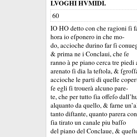
LVOGHI HVMIDI.
60
IO HO detto con che ragioni ſi fa
hora io eſponero in che mo-
do, accioche durino far ſi conueg
&
prima ne i Conclaui, che ſe
ranno à pe piano cerca tre piedi
arenato ſi dia la teſtola, &
ſgroſſ
accioche le parti di quelle cope
ſe egli ſi trouerà alcuno pare-
te, che per tutto ſia offeſo dall’
alquanto da quello, &
farne un’a
tanto diſtante, quanto parera co
ſia tirato un canale piu baſſo
del piano del Conclaue, &
queſt