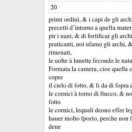
20
primi ordini, &
i capi de gli arc
precetti d’intorno a queſta mate
pir i uani, &
di fortificar gli arch
praticanti, noi uſamo gli archi, 
rimenati,
le uolte à lunette ſecondo le natu
Formata la camera, cioe quella cu
copre
il cielo di ſotto, &
ſi da di ſopra
le cornici à torno di ſtucco, &
no
ſotto
le cornici, lequali deono eſſer l
hauer molto ſporto, perche non ſ
deue