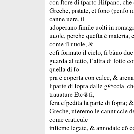
con ſtore di ſparto Hiſpano, che 
Greche, pistate, et ſono (penſo 
canne uere, ſi
adoperano ſimile uolti in romagn
uuole, perche queſta è materia, 
come ſi uuole, &
coſi formato il cielo, ſi bãno du
guarda al tetto, l’altra di ſotto 
quella di ſo
pra è coperta con calce, &
aren
liparte di ſopra dalle g@ccia, c
trauature Etc@ſi,
ſera eſpedita la parte di ſopra;
Greche, uſeremo le cannuccie del
come craticule
inſieme legate, &
annodate cõ cor