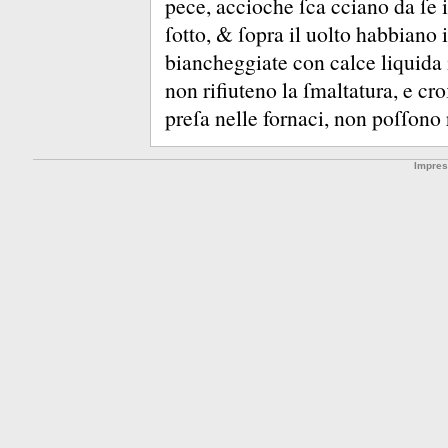
pece, accioche ſca cciano da ſe 
ſotto, &
ſopra il uolto habbiano i
biancheggiate con calce liquida 
non rifiuteno la ſmaltatura, e cro
preſa nelle fornaci, non poſſono 
Impre