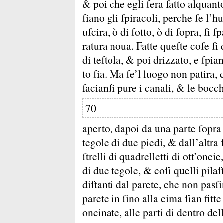
&
poi che egli ſera fatto alquanto
ſiano gli ſpiracoli, perche ſe l’
uſcira, ò di ſotto, ò di ſopra, ſi 
ratura noua.
Fatte queſte coſe ſi
di teſtola, &
poi drizzato, e ſpia
to ſia.
Ma ſe’l luogo non patira, c
facianſi pure i canali, &
le bocch
70
aperto, dapoi da una parte ſopra
tegole di due piedi, &
dall’altra 
ſtrelli di quadrelletti di ott’onci
di due tegole, &
coſi quelli pilaſ
diſtanti dal parete, che non pasſ
parete in ſino alla cima ſian fitte
oncinate, alle parti di dentro del