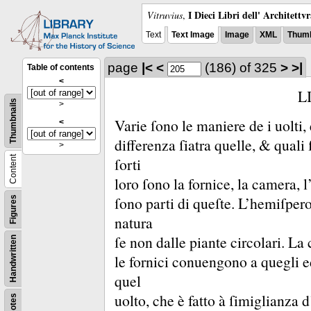
I Dieci Libri dell' Architettv
Vitruvius
,
Text
Text Image
Image
XML
Thumb
page
|<
<
(186)
of 325
>
>|
Table of contents
<
L
Thumbnails
>
Varie ſono le maniere de i uolti
<
differenza ſiatra quelle, &
quali 
>
Content
ſorti
loro ſono la fornice, la camera,
ſono parti di queſte.
L’hemiſpero
Figures
natura
ſe non dalle piante circolari.
La 
Handwritten
le fornici conuengono a quegli e
quel
uolto, che è fatto à ſimiglianza 
Notes