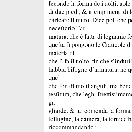
ſecondo la forma de i uolti, uole 
di due piedi, &
iriempimenti di l
caricare il muro.
Dice poi, che p
neceſſario l’ar-
matura, che è fatta di legname ſ
queſta ſi pongono le Craticole di
materia di
che ſi fa il uolto, fin che s’indu
habbia biſogno d’armatura, ne q
quel
che ſon di molti anguli, ma bene
tesſitura, che legbi ſtrettisſimam
ga-
gliarde, &
iui cõmenda la forma 
teſtugine, la camera, la fornice
riccommandando i