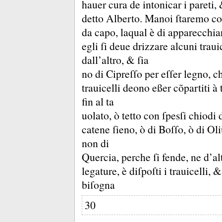
hauer cura de intonicar i pareti,
detto Alberto.
Manoi ſtaremo co
da capo, laqual è di apparecchiar
egli ſi deue drizzare alcuni traui
dall’altro, &
ſia
no di Cipreſſo per eſſer legno, che
trauicelli deono eßer cõpartiti à
fin al ta
uolato, ò tetto con ſpesſi chiodi 
catene ſieno, ò di Boſſo, ò di Ol
non di
Quercia, perche ſi fende, ne d’a
legature, è diſpoſti i trauicelli, 
biſogna
30