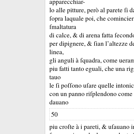
apparecchiar-
lo alle pitture, però al parete ſi
ſopra laquale poi, che comincier
ſmaltatura
di calce, &
di arena fatta ſecon
per dipignere, &
ſian l’altezze 
linea,
gli anguli à ſquadra, come uerame
piu fatti tanto eguali, che una rig
tauo
le ſi poſſono uſare quelle intonic
con un panno riſplendono come
dauano
50
piu croſte à i pareti, &
uſauano i