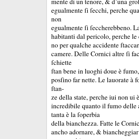
mente di un tenore, &
d’una gro
egualmente ſi ſecchi, perche qua
non
egualmente ſi ſeccherebbeno.
La
habitanti dal pericolo, perche le
no per qualche accidente ſtacca
camere.
Delle Cornici altre ſi fa
ſchiette
ſtan bene in luoghi doue è fumo
posſino far nette.
Le lauorate à f
ſtan-
ze della state, perche iui non u
incredibile quanto il fumo delle
tanta è la ſoperbia
della bianchezza.
Fatte le Cornic
ancho adornare, &
biancheggiar 