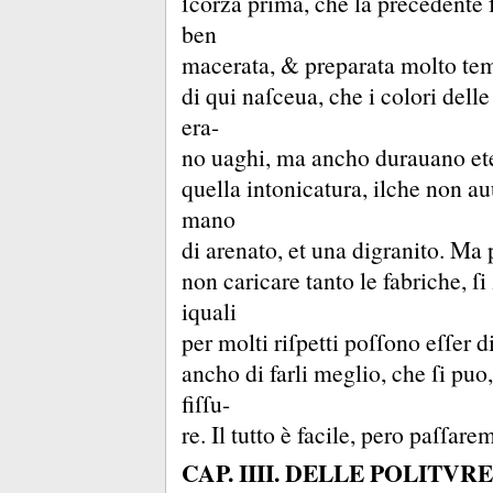
ſcorza prima, che la precedente f
ben
macerata, &
preparata molto tem
di qui naſceua, che i colori dell
era-
no uaghi, ma ancho durauano e
quella intonicatura, ilche non a
mano
di arenato, et una digranito.
Ma p
non caricare tanto le fabriche, ſi 
iquali
per molti riſpetti poſſono eſſer di
ancho di farli meglio, che ſi pu
fiſſu-
re.
Il tutto è facile, pero paſſare
CAP. IIII. DELLE POLITVRE,