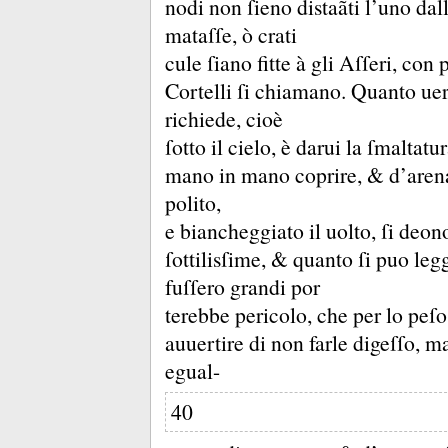
nodi non ſieno distaãti l’uno dall
mataſſe, ò crati
cule ſiano fitte à gli Aſſeri, con
Cortelli ſi chiamano.
Quanto uera
richiede, cioè
ſotto il cielo, è darui la ſmaltat
mano in mano coprire, &
d’aren
polito,
e biancheggiato il uolto, ſi deono
ſottilisſime, &
quanto ſi puo leg
fuſſero grandi por
terebbe pericolo, che per lo peſo
auuertire di non farle digeſſo, 
egual-
40