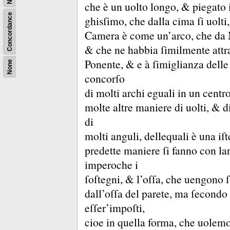
che è un uolto longo, &
piegato 
Concordance
ghisſimo, che dalla cima ſi uolt
Camera è come un’arco, che da 
&
che ne habbia ſimilmente attr
Ponente, &
e à ſimiglianza dell
None
concorſo
di molti archi eguali in un cent
molte altre maniere di uolti, &
d
di
molti anguli, dellequali è una iſ
predette maniere ſi fanno con lara
imperoche i
ſoſtegni, &
l’oſſa, che uengono 
dall’oſſa del parete, ma ſecondo
eſſer’impoſti,
cioe in quella forma, che uolemo