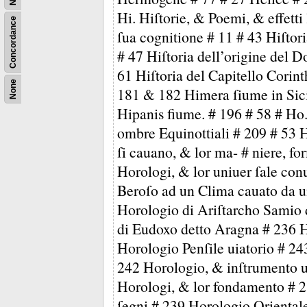
Hi. Hiſtorie, & Poemi, & effetti
Concordance
ſua cognitione # 11 # 43 Hiſtori
# 47 Hiſtoria dell’origine del D
61 Hiſtoria del Capitello Corint
None
181 & 182 Himera ſiume in Sici
Hipanis fiume. # 196 # 58 # Ho.
ombre Equinottiali # 209 # 53 
ſi cauano, & lor ma- # niere, f
Horologi, & lor uniuer ſale co
Beroſo ad un Clima cauato da un
Horologio di Ariſtarcho Samio
di Eudoxo detto Aragna # 236 
Horologio Penſile uiatorio # 24
242 Horologio, & inſtrumento un
Horologi, & lor fondamento # 23
ſegni # 239 Horologio Oriental