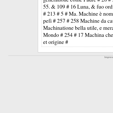
55. & 109 # 16 Luna, & ſuo ordin
# 213 # 5 # Ma. Machine è nomi
peſi # 257 # 258 Machine da ca
Machinatione bella utile, e mer
Mondo # 254 # 17 Machina che c
et origine #
Impre