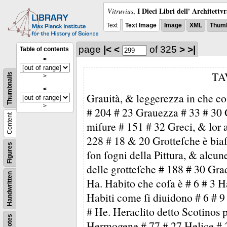
I Dieci Libri dell' Architettv
Vitruvius
,
Text
Text Image
Image
XML
Thumb
page
|<
<
of 325
>
>|
Table of contents
<
TA
Thumbnails
>
<
Grauità, & leggerezza in che co
>
# 204 # 23 Grauezza # 33 # 30 G
Content
miſure # 151 # 32 Greci, & lor a
228 # 18 & 20 Grotteſche è bia
Figures
ſon ſogni della Pittura, & alcune
delle grotteſche # 188 # 30 Gra
Handwritten
Ha. Habito che coſa è # 6 # 3 H
Habiti come ſi diuidono # 6 # 9 
# He. Heraclito detto Scotinos pe
Notes
Hermogene # 77 # 27 Helice # 