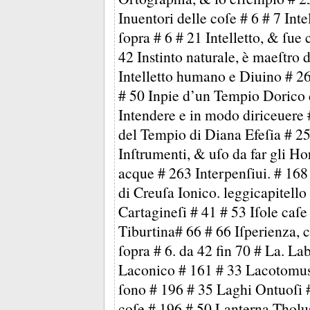
Inuentori delle coſe # 6 # 7 Intel
ſopra # 6 # 21 Intelletto, & ſue
42 Instinto naturale, è maeſtro 
Intelletto humano e Diuino # 26
# 50 Inpie d’un Tempio Dorico 
Intendere e in modo diriceuere 
del Tempio di Diana Efeſia # 25
Inſtrumenti, & uſo da far gli H
acque # 263 Interpenſiui. # 168 
di Creuſa Ionico. leggicapitello 
Cartagineſi # 41 # 53 Iſole caſe 
Tiburtina# 66 # 66 Iſperienza, 
ſopra # 6. da 42 fin 70 # La. L
Laconico # 161 # 33 Lacotomus 
ſono # 196 # 35 Laghi Ontuoſi #
coſe # 196 # 50 Lanterna Tholu