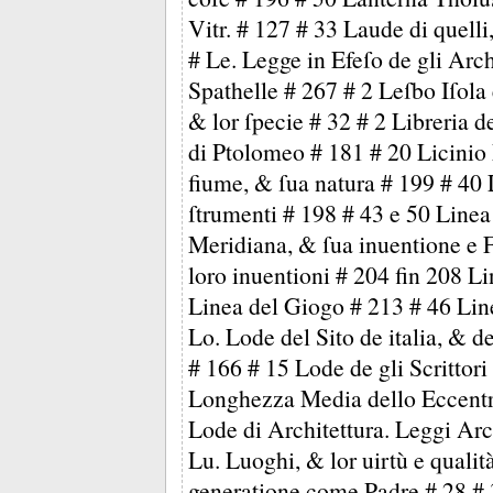
Vitr. # 127 # 33 Laude di quelli,
# Le. Legge in Efeſo de gli Arch
Spathelle # 267 # 2 Leſbo Iſola 
& lor ſpecie # 32 # 2 Libreria d
di Ptolomeo # 181 # 20 Licinio
fiume, & ſua natura # 199 # 40 L
ſtrumenti # 198 # 43 e 50 Linea
Meridiana, & ſua inuentione e F
loro inuentioni # 204 fin 208 L
Linea del Giogo # 213 # 46 Line
Lo. Lode del Sito de italia, & d
# 166 # 15 Lode de gli Scrittori
Longhezza Media dello Eccentri
Lode di Architettura. Leggi Arch
Lu. Luoghi, & lor uirtù e qualit
generatione come Padre # 28 # 