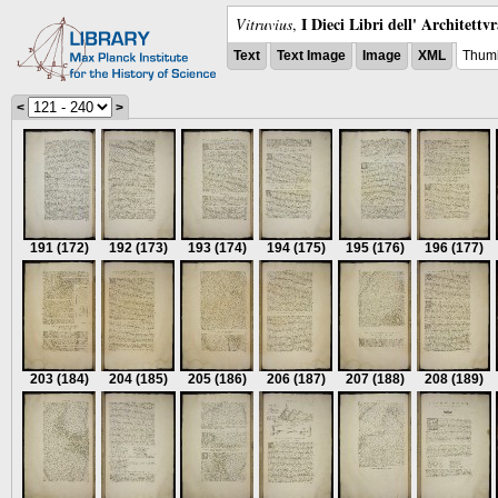
I Dieci Libri dell' Architettv
Vitruvius
,
Text
Text Image
Image
XML
Thumb
<
>
191
(172)
192
(173)
193
(174)
194
(175)
195
(176)
196
(177)
203
(184)
204
(185)
205
(186)
206
(187)
207
(188)
208
(189)