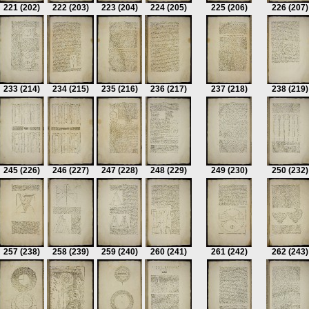
221
(202)
222
(203)
223
(204)
224
(205)
225
(206)
226
(207)
233
(214)
234
(215)
235
(216)
236
(217)
237
(218)
238
(219)
245
(226)
246
(227)
247
(228)
248
(229)
249
(230)
250
(232)
257
(238)
258
(239)
259
(240)
260
(241)
261
(242)
262
(243)