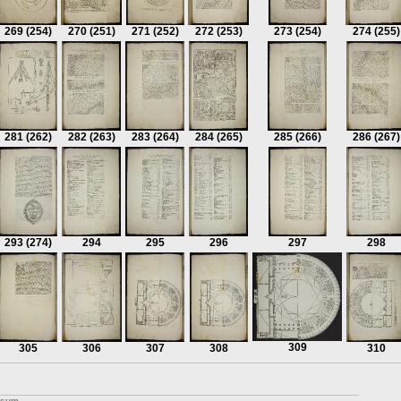
269
(254)
270
(251)
271
(252)
272
(253)
273
(254)
274
(255)
281
(262)
282
(263)
283
(264)
284
(265)
285
(266)
286
(267)
293
(274)
294
295
296
297
298
309
305
306
307
308
310
ssum