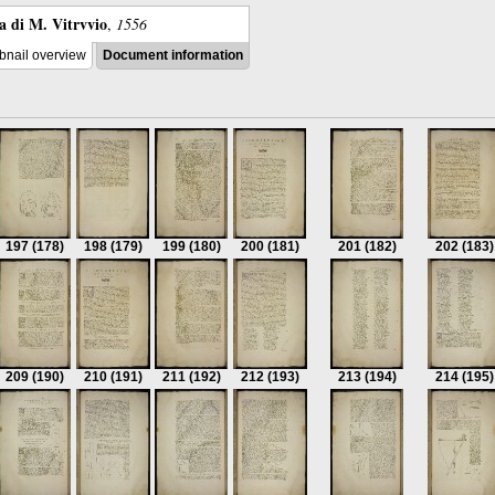
ra di M. Vitrvvio
,
1556
nail overview
Document information
197
(178)
198
(179)
199
(180)
200
(181)
201
(182)
202
(183)
209
(190)
210
(191)
211
(192)
212
(193)
213
(194)
214
(195)