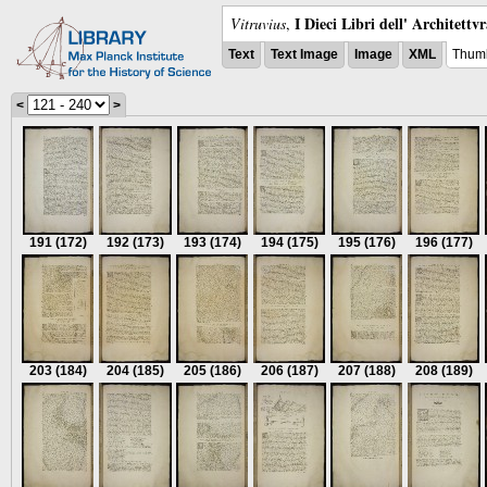
I Dieci Libri dell' Architettv
Vitruvius
,
Text
Text Image
Image
XML
Thumb
<
>
191
(172)
192
(173)
193
(174)
194
(175)
195
(176)
196
(177)
203
(184)
204
(185)
205
(186)
206
(187)
207
(188)
208
(189)