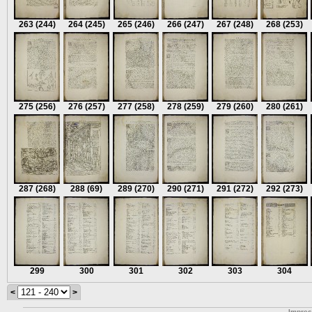
263
(244)
264
(245)
265
(246)
266
(247)
267
(248)
268
(253)
275
(256)
276
(257)
277
(258)
278
(259)
279
(260)
280
(261)
287
(268)
288
(69)
289
(270)
290
(271)
291
(272)
292
(273)
299
300
301
302
303
304
<
>
Impre