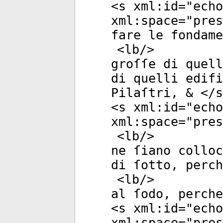
<
s
xml:id
="
echo
xml:space
="
pres
fare le fondame
<
lb
/>
groſſe di quell
di quelli edifi
Pilaſtri, & </
s
<
s
xml:id
="
echo
xml:space
="
pres
<
lb
/>
ne ſiano colloc
di ſotto, perch
<
lb
/>
al ſodo, perche
<
s
xml:id
="
echo
xml:space
="
pres