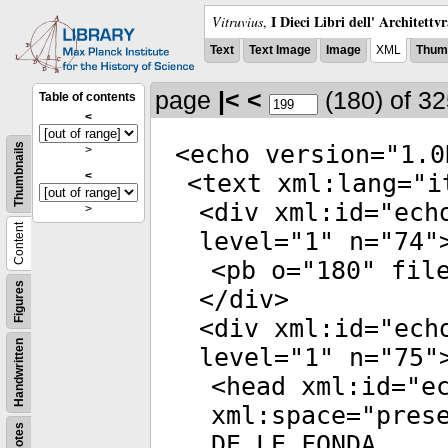
I Dieci Libri dell' Architettv
Vitruvius
,
Text
Text Image
Image
XML
Thumb
page
|<
<
(180)
of 3
Table of contents
<
<
echo
version
="
1.0
Thumbnails
>
<
<
text
xml:lang
="
i
<
div
xml:id
="
ech
>
Content
level
="
1
"
n
="
74
"
<
pb
o
="
180
"
fil
Figures
</
div
>
<
div
xml:id
="
ech
Handwritten
level
="
1
"
n
="
75
"
<
head
xml:id
="
e
xml:space
="
pres
Notes
DE LE FONDA