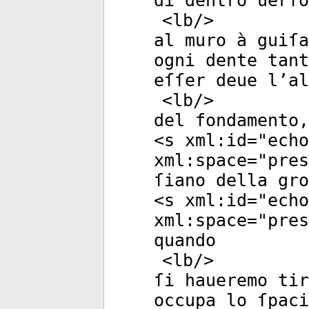
di dentro uerſo
<
lb
/>
al muro à guiſa
ogni dente tant
eſſer deue l’al
<
lb
/>
del fondamento,
<
s
xml:id
="
echo
xml:space
="
pres
ſiano della gro
<
s
xml:id
="
echo
xml:space
="
pres
quando
<
lb
/>
ſi haueremo tir
occupa lo ſpaci