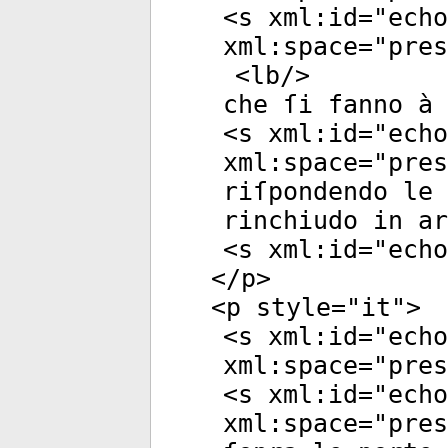
<
s
xml:id
="
echo
xml:space
="
pres
<
lb
/>
che ſi fanno à 
<
s
xml:id
="
echo
xml:space
="
pres
riſpondendo le 
rinchiudo in ar
<
s
xml:id
="
echo
</
p
>
<
p
style
="
it
">
<
s
xml:id
="
echo
xml:space
="
pres
<
s
xml:id
="
echo
xml:space
="
pres