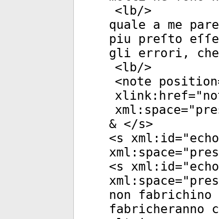
<
lb
/>
quale a me pare
piu preſto eſſe
gli errori, che
<
lb
/>
<
note
position
xlink:href
="
no
xml:space
="
pre
& </
s
>
<
s
xml:id
="
echo
xml:space
="
pres
<
s
xml:id
="
echo
xml:space
="
pres
non fabrichino 
fabricheranno c