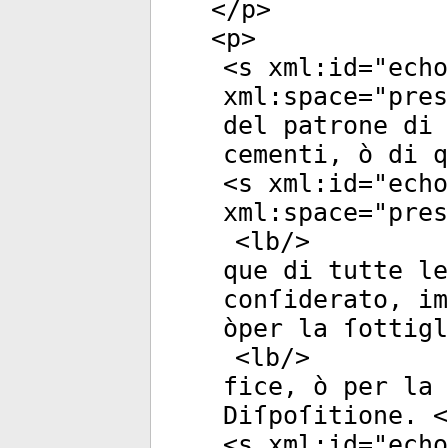
</
p
>
<
p
>
<
s
xml:id
="
echo
xml:space
="
pres
del patrone di 
cementi, ò di q
<
s
xml:id
="
echo
xml:space
="
pres
<
lb
/>
que di tutte le
conſiderato, im
òper la ſottigl
<
lb
/>
fice, ò per la 
Diſpoſitione. <
<
s
xml:id
="
echo