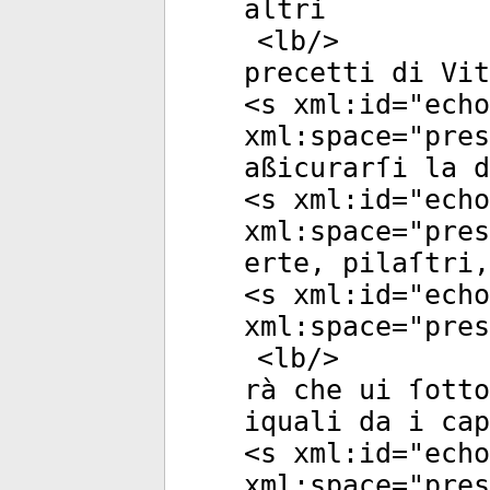
altri
<
lb
/>
precetti di Vit
<
s
xml:id
="
echo
xml:space
="
pres
aßicurarſi la d
<
s
xml:id
="
echo
xml:space
="
pres
erte, pilaſtri,
<
s
xml:id
="
echo
xml:space
="
pres
<
lb
/>
rà che ui ſott
iquali da i cap
<
s
xml:id
="
echo
xml:space
="
pres