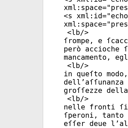
xml:space
="
pres
<
s
xml:id
="
echo
xml:space
="
pres
<
lb
/>
ſrompe, e ſcacc
però accioche ſ
mancamento, egl
<
lb
/>
in queſto modo,
dell’aſſunanza 
groſſezze della
<
lb
/>
nelle fronti ſi
ſperoni, tanto 
eſſer deue l’al