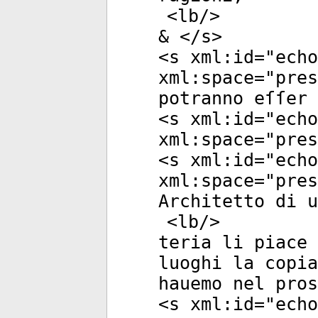
<
lb
/>
& </
s
>
<
s
xml:id
="
echo
xml:space
="
pres
potranno eſſer
<
s
xml:id
="
echo
xml:space
="
pres
<
s
xml:id
="
echo
xml:space
="
pres
Architetto di u
<
lb
/>
teria li piace 
luoghi la copi
hauemo nel pros
<
s
xml:id
="
echo