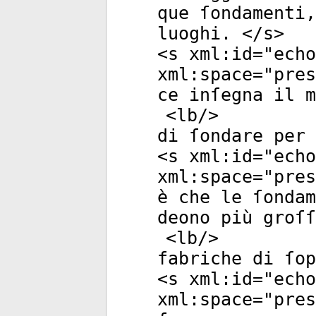
que ſondamenti,
luoghi. </
s
>
<
s
xml:id
="
echo
xml:space
="
pres
ce inſegna il m
<
lb
/>
di ſondare per 
<
s
xml:id
="
echo
xml:space
="
pres
è che le ſondam
deono più groſſ
<
lb
/>
fabriche di ſop
<
s
xml:id
="
echo
xml:space
="
pres