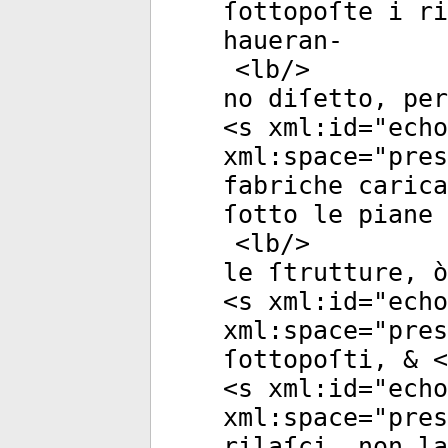
ſottopoſte i ri
haueran-
<
lb
/>
no diſetto, per
<
s
xml:id
="
echo
xml:space
="
pres
fabriche caric
ſotto le piane
<
lb
/>
le ſtrutture, ò
<
s
xml:id
="
echo
xml:space
="
pres
ſottopoſti, & <
<
s
xml:id
="
echo
xml:space
="
pres
rilaſci, non la