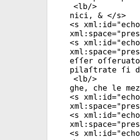
<
lb
/>
nici, & </
s
>
<
s
xml:id
="
echo
xml:space
="
pres
<
s
xml:id
="
echo
xml:space
="
pres
eſſer oſſeruato
pilaſtrate ſi d
<
lb
/>
ghe, che le mez
<
s
xml:id
="
echo
xml:space
="
pres
<
s
xml:id
="
echo
xml:space
="
pres
<
s
xml:id
="
echo