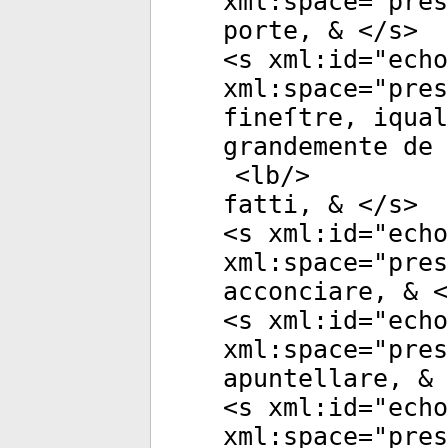
xml:space
="
pres
porte, & </
s
>
<
s
xml:id
="
echo
xml:space
="
pres
fineſtre, iqual
grandemente de 
<
lb
/>
fatti, & </
s
>
<
s
xml:id
="
echo
xml:space
="
pres
acconciare, & <
<
s
xml:id
="
echo
xml:space
="
pres
apuntellare, & 
<
s
xml:id
="
echo
xml:space
="
pres