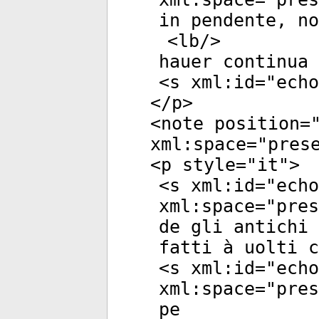
in pendente, no
<
lb
/>
hauer continua
<
s
xml:id
="
echo
</
p
>
<
note
position
=
xml:space
="
pres
<
p
style
="
it
">
<
s
xml:id
="
echo
xml:space
="
pres
de gli antichi 
fatti à uolti c
<
s
xml:id
="
echo
xml:space
="
pres
pe