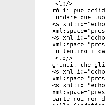
<
lb
/>
rò ſi può deſid
ſondare que luo
<
s
xml:id
="
echo
xml:space
="
pres
<
s
xml:id
="
echo
xml:space
="
pres
ſoſtentino i ca
<
lb
/>
grandi, che gli
<
s
xml:id
="
echo
xml:space
="
pres
<
s
xml:id
="
echo
xml:space
="
pres
parte noi non d