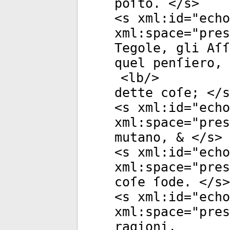
poſto. </
s
>
<
s
xml:id
="
echo
xml:space
="
pres
Tegole, gli Aſſ
quel penſiero, 
<
lb
/>
dette coſe; </
s
<
s
xml:id
="
echo
xml:space
="
pres
mutano, & </
s
>
<
s
xml:id
="
echo
xml:space
="
pres
coſe ſode. </
s
>
<
s
xml:id
="
echo
xml:space
="
pres
ragioni,