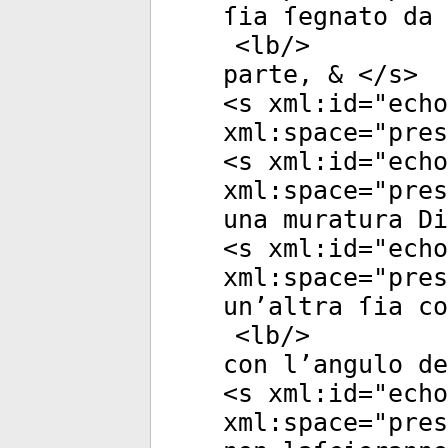
ſia ſegnato da 
<
lb
/>
parte, & </
s
>
<
s
xml:id
="
echo
xml:space
="
pres
<
s
xml:id
="
echo
xml:space
="
pres
una muratura Di
<
s
xml:id
="
echo
xml:space
="
pres
un’altra ſia c
<
lb
/>
con l’angulo de
<
s
xml:id
="
echo
xml:space
="
pres