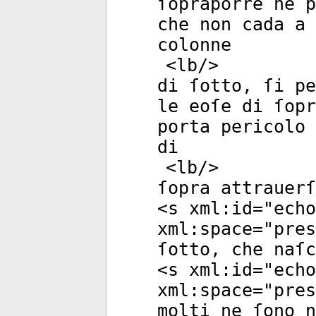
ſopraporre ne p
che non cada a 
colonne
<
lb
/>
di ſotto, ſi pe
le eoſe di ſopr
porta pericolo 
di
<
lb
/>
ſopra attrauerſ
<
s
xml:id
="
echo
xml:space
="
pres
ſotto, che naſc
<
s
xml:id
="
echo
xml:space
="
pres
molti ne ſono n