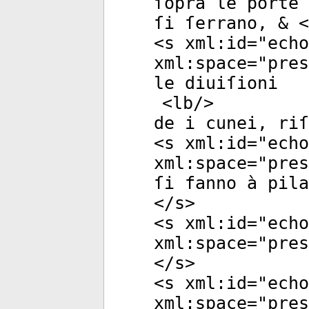
ſopra le porte 
ſi ſerrano, & <
<
s
xml:id
="
echo
xml:space
="
pres
le diuiſioni
<
lb
/>
de i cunei, riſ
<
s
xml:id
="
echo
xml:space
="
pres
ſi fanno à pila
</
s
>
<
s
xml:id
="
echo
xml:space
="
pres
</
s
>
<
s
xml:id
="
echo
xml:space
="
pres