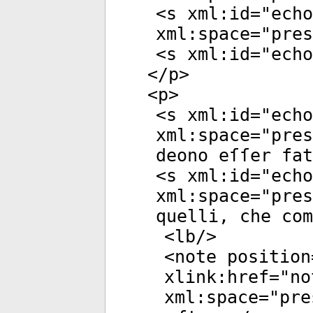
<
s
xml:id
="
echo
xml:space
="
pres
<
s
xml:id
="
echo
</
p
>
<
p
>
<
s
xml:id
="
echo
xml:space
="
pres
deono eſſer fat
<
s
xml:id
="
echo
xml:space
="
pres
quelli, che com
<
lb
/>
<
note
position
xlink:href
="
no
xml:space
="
pre