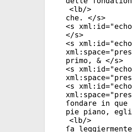
delle ſondation
<
lb
/>
che. </
s
>
<
s
xml:id
="
echo
</
s
>
<
s
xml:id
="
echo
xml:space
="
pres
primo, & </
s
>
<
s
xml:id
="
echo
xml:space
="
pres
<
s
xml:id
="
echo
xml:space
="
pres
ſondare in que 
pie piano, egli
<
lb
/>
ſa leggiermente