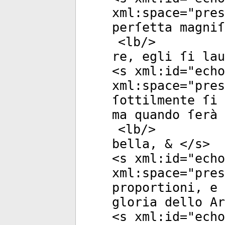
xml:space
="
pres
perſetta magniſ
<
lb
/>
re, egli ſi lau
<
s
xml:id
="
echo
xml:space
="
pres
ſottilmente ſi 
ma quando ſerà
<
lb
/>
bella, & </
s
>
<
s
xml:id
="
echo
xml:space
="
pres
proportioni, e
gloria dello Ar
<
s
xml:id
="
echo