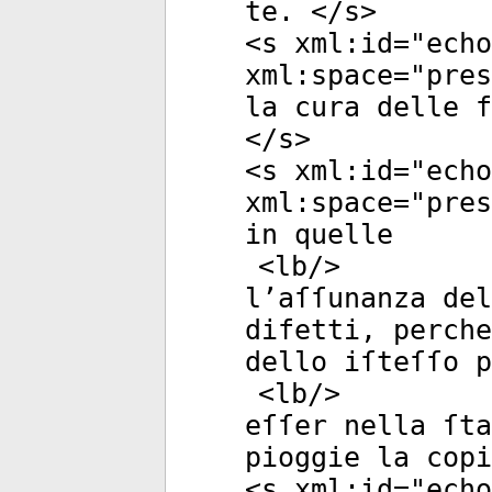
te. </
s
>
<
s
xml:id
="
echo
xml:space
="
pres
la cura delle f
</
s
>
<
s
xml:id
="
echo
xml:space
="
pres
in quelle
<
lb
/>
l’aſſunanza del
difetti, perche
dello iſteſſo p
<
lb
/>
eſſer nella ſta
pioggie la copi
<
s
xml:id
="
echo