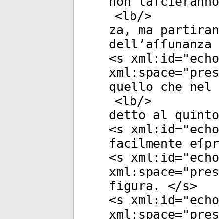
non laſcieranno
<
lb
/>
za, ma partiran
dell’aſſunanza 
<
s
xml:id
="
echo
xml:space
="
pres
quello che nel 
<
lb
/>
detto al quint
<
s
xml:id
="
echo
facilmente eſpr
<
s
xml:id
="
echo
xml:space
="
pres
figura. </
s
>
<
s
xml:id
="
echo
xml:space
="
pres