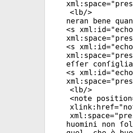
xml:space
="
pres
<
lb
/>
neran bene quan
<
s
xml:id
="
echo
xml:space
="
pres
<
s
xml:id
="
echo
xml:space
="
pres
eſſer conſiglia
<
s
xml:id
="
echo
xml:space
="
pres
<
lb
/>
<
note
position
xlink:href
="
no
xml:space
="
pre
huomini non ſol
quel, che è buo