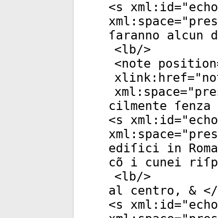
<
s
xml:id
="
echo
xml:space
="
pres
ſaranno alcun 
<
lb
/>
<
note
position
xlink:href
="
no
xml:space
="
pre
cilmente ſenza 
<
s
xml:id
="
echo
xml:space
="
pres
ediſici in Roma
cõ i cunei riſ
<
lb
/>
al centro, & </
<
s
xml:id
="
echo