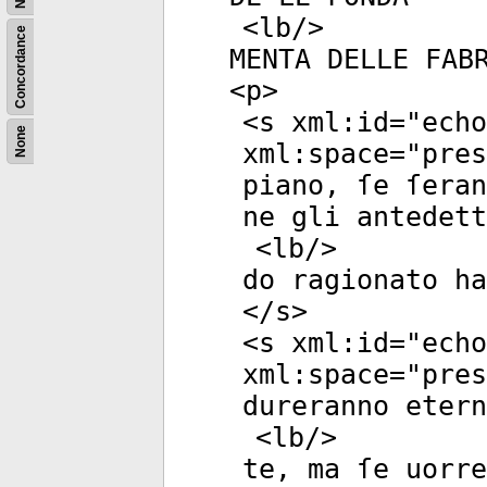
<
lb
/>
Concordance
MENTA DELLE FAB
<
p
>
<
s
xml:id
="
echo
None
xml:space
="
pres
piano, ſe ſeran
ne gli antedett
<
lb
/>
do ragionato h
</
s
>
<
s
xml:id
="
echo
xml:space
="
pres
dureranno etern
<
lb
/>
te, ma ſe uorre