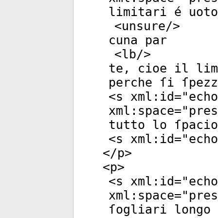
limitari é uoto
<
unsure
/>
cuna par
<
lb
/>
te, cioe il lim
perche ſi ſpezz
<
s
xml:id
="
echo
xml:space
="
pres
tutto lo ſpacio
<
s
xml:id
="
echo
</
p
>
<
p
>
<
s
xml:id
="
echo
xml:space
="
pres
ſogliari longo 