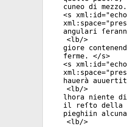
cuneo di mezzo.
<
s
xml:id
="
echo
xml:space
="
pres
angulari ſerann
<
lb
/>
giore contenen
ferme. </
s
>
<
s
xml:id
="
echo
xml:space
="
pres
hauerà auuertit
<
lb
/>
lhora niente di
il reſto della 
pieghiin alcuna
<
lb
/>