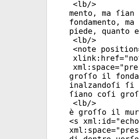
<
lb
/>
mento, ma ſian 
fondamento, ma 
piede, quanto e
<
lb
/>
<
note
position
xlink:href
="
no
xml:space
="
pre
groſſo il fonda
inalzandoſi ſi 
ſiano coſi groſ
<
lb
/>
è groſſo il mur
<
s
xml:id
="
echo
xml:space
="
pres