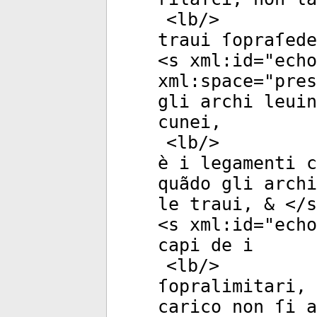
<
lb
/>
traui ſopraſede
<
s
xml:id
="
echo
xml:space
="
pres
gli archi leuin
cunei,
<
lb
/>
è i legamenti c
quãdo gli archi
le traui, & </
s
<
s
xml:id
="
echo
capi de i
<
lb
/>
ſopralimitari, 
carico non ſi a