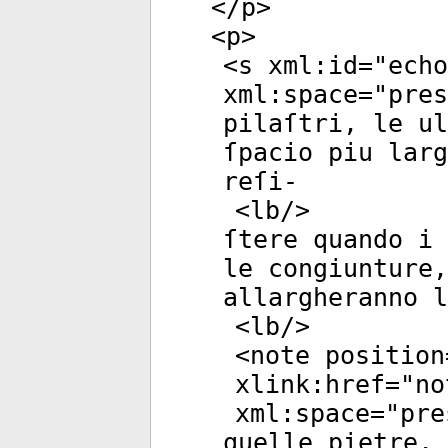
</
p
>
<
p
>
<
s
xml:id
="
echo
xml:space
="
pres
pilaſtri, le ul
ſpacio piu larg
reſi-
<
lb
/>
ſtere quando i 
le congiunture,
allargheranno l
<
lb
/>
<
note
position
xlink:href
="
no
xml:space
="
pre
quelle pietre, 