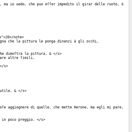
, ma io uedo, che puo eſſer impedito il girar delle ruote, ò
e
">20</
note
>
gna che la pittura le ponga dinanzi à gli occhi,
he dimoſtra la pittura, & </
s
>
are altre ſimili,
</
s
>
utile, & </
s
>
oſe aggiognere di quelle, che mette Herone, ma egli mi pare,
 in poco preggio. </
s
>