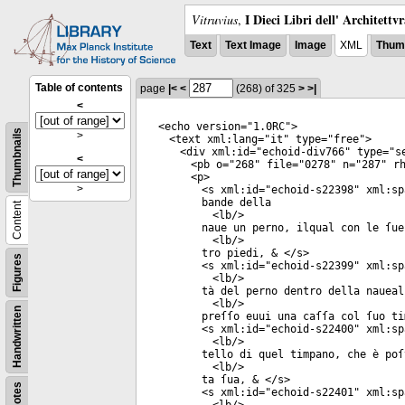
I Dieci Libri dell' Architettv
Vitruvius
,
Text
Text Image
Image
XML
Thumb
Table of contents
page
|<
<
(268)
of 325
>
>|
<
<
echo
version
="
1.0RC
">
Thumbnails
>
<
text
xml:lang
="
it
"
type
="
free
">
<
div
xml:id
="
echoid-div766
"
type
="
s
<
<
pb
o
="
268
"
file
="
0278
"
n
="
287
"
rh
<
p
>
>
<
s
xml:id
="
echoid-s22398
"
xml:sp
bande della
Content
<
lb
/>
naue un perno, ilqual con le ſue
<
lb
/>
tro piedi, & </
s
>
Figures
<
s
xml:id
="
echoid-s22399
"
xml:sp
<
lb
/>
tà del perno dentro della naueal
<
lb
/>
Handwritten
preſſo euui una caſſa col ſuo ti
<
s
xml:id
="
echoid-s22400
"
xml:sp
<
lb
/>
tello di quel timpano, che è poſ
<
lb
/>
ta ſua, & </
s
>
Notes
<
s
xml:id
="
echoid-s22401
"
xml:sp