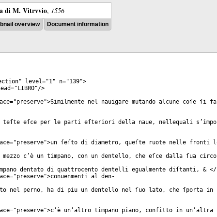
ra di M. Vitrvvio
,
1556
nail overview
Document information
ection
"
level
="
1
"
n
="
139
">
ead
="
LIBRO
"/>
ace
="
preserve
">Similmente nel nauigare mutando alcune coſe ſi fa
 teſte eſce per le parti eſteriori della naue, nellequali s’impo
ace
="
preserve
">un ſeſto di diametro, queſte ruote nelle fronti l
 mezzo c’è un timpano, con un dentello, che eſce dalla ſua circo
mpano dentato di quattrocento dentelli egualmente diſtanti, & </
ace
="
preserve
">conuenmenti al den-
to nel perno, ha di piu un dentello nel ſuo lato, che ſporta in 
ace
="
preserve
">c’è un’altro timpano piano, confitto in un’altra 