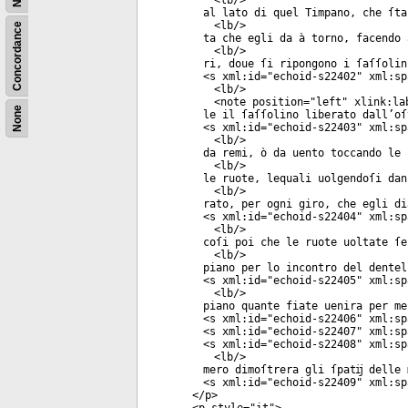
<
lb
/>
al lato di quel Timpano, che ſta
<
lb
/>
Concordance
ta che egli da à torno, facendo 
<
lb
/>
ri, doue ſi ripongono i ſaſſolin
<
s
xml:id
="
echoid-s22402
"
xml:sp
<
lb
/>
<
note
position
="
left
"
xlink:la
None
le il ſaſſolino liberato dall’oſ
<
s
xml:id
="
echoid-s22403
"
xml:sp
<
lb
/>
da remi, ò da uento toccando le 
<
lb
/>
le ruote, lequali uolgendoſi dan
<
lb
/>
rato, per ogni giro, che egli di
<
s
xml:id
="
echoid-s22404
"
xml:sp
<
lb
/>
coſi poi che le ruote uoltate ſe
<
lb
/>
piano per lo incontro del dentel
<
s
xml:id
="
echoid-s22405
"
xml:sp
<
lb
/>
piano quante fiate uenira per me
<
s
xml:id
="
echoid-s22406
"
xml:sp
<
s
xml:id
="
echoid-s22407
"
xml:sp
<
s
xml:id
="
echoid-s22408
"
xml:sp
<
lb
/>
mero dimoſtrera gli ſpatĳ delle 
<
s
xml:id
="
echoid-s22409
"
xml:sp
</
p
>