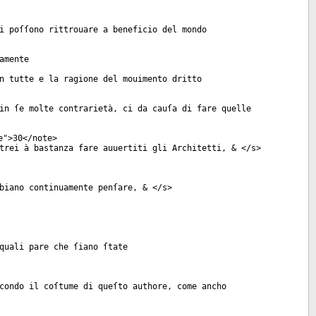
i poſſono rittrouare a beneficio del mondo
amente
n tutte e la ragione del mouimento dritto
in ſe molte contrarietà, ci da cauſa di fare quelle
e
">30</
note
>
trei à bastanza fare auuertiti gli Architetti, & </
s
>
biano continuamente penſare, & </
s
>
quali pare che ſiano ſtate
condo il coſtume di queſto authore, come ancho