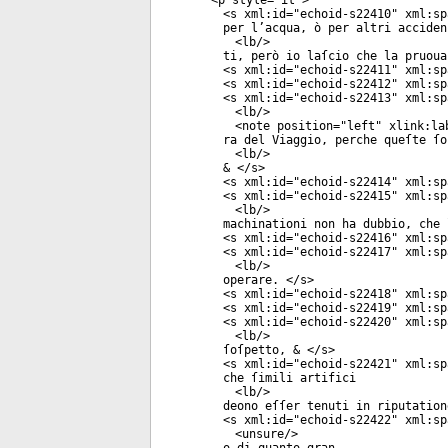
<
p
style
="
it
">
<
s
xml:id
="
echoid-s22410
"
xml:sp
per l’acqua, ò per altri acciden
<
lb
/>
ti, però io laſcio che la pruoua
<
s
xml:id
="
echoid-s22411
"
xml:sp
<
s
xml:id
="
echoid-s22412
"
xml:sp
<
s
xml:id
="
echoid-s22413
"
xml:sp
<
lb
/>
<
note
position
="
left
"
xlink:la
ra del Viaggio, perche queſte ſo
<
lb
/>
& </
s
>
<
s
xml:id
="
echoid-s22414
"
xml:sp
<
s
xml:id
="
echoid-s22415
"
xml:sp
<
lb
/>
machinationi non ha dubbio, che 
<
s
xml:id
="
echoid-s22416
"
xml:sp
<
s
xml:id
="
echoid-s22417
"
xml:sp
<
lb
/>
operare. </
s
>
<
s
xml:id
="
echoid-s22418
"
xml:sp
<
s
xml:id
="
echoid-s22419
"
xml:sp
<
s
xml:id
="
echoid-s22420
"
xml:sp
<
lb
/>
ſoſpetto, & </
s
>
<
s
xml:id
="
echoid-s22421
"
xml:sp
che ſimili artifici
<
lb
/>
deono eſſer tenuti in riputation
<
s
xml:id
="
echoid-s22422
"
xml:sp
<
unsure
/>