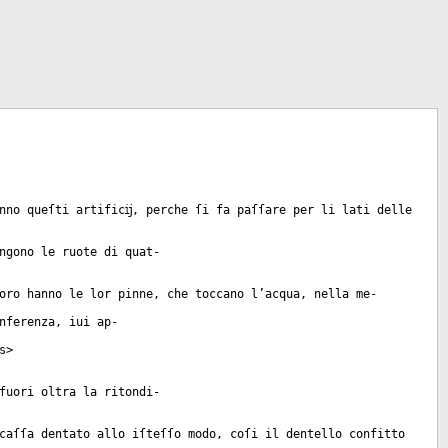
nno queſti artificĳ, perche ſi fa paſſare per li lati delle
ngono le ruote di quat-
oro hanno le lor pinne, che toccano l’acqua, nella me-
nferenza, iui ap-
s
>
fuori oltra la ritondi-
caſſa dentato allo iſteſſo modo, coſi il dentello confitto