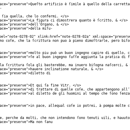
ace
="
preserve
">Queſto artificio è ſimile à quello della carretta
-
 ſia quella, che lo confermi. </
s
>
ace
="
preserve
">La figura ci dimostrera quanto è ſcritto, & </
s
>
ace
="
preserve
">dell’Organo, & </
s
>
ace
="
preserve
">della miſu-
bel
="
note-0278-02
"
xlink:href
="
note-0278-02a
"
xml:space
="
preserv
no coſe, che la ſcrittura non puo à pieno dimoſtrarle, pero biſo
ace
="
preserve
">molto piu può un buon ingegno capire di quello, c
ace
="
preserve
">ſe al buon ingegno ſuſſe aggiunta la pratica di f
la ſcrittura ſola gli basterebbe, ma inuero biſogna naſcerci, & 
ace
="
preserve
">hauere inclinatione naturale, & </
s
>
ace
="
preserve
">diletto di
ace
="
preserve
">Et qui ſa fine Vitr. </
s
>
ace
="
preserve
">di trattare di quelle coſe, che appartengono all’
ace
="
preserve
">al diletto de gli huomini al tempo che ſono ſenza
ace
="
preserve
">in pace, allequal coſe io potrei, à pompa molte c
e, perche da molti, che non intendono ſono tenuti uili, e hauuto
ace
="
preserve
">Ma non ſanu