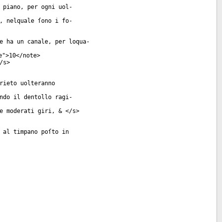
 piano, per ogni uol-
, nelquale ſono i fo-
e ha un canale, per loqua-
e
">10</
note
>
/
s
>
rieto uolteranno
ndo il dentollo ragi-
e moderati giri, & </
s
>
 al timpano poſto in