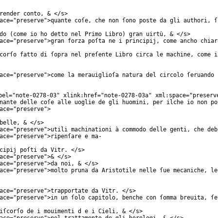
render conto, & </
s
>
ace
="
preserve
">quante coſe, che non ſono poste da gli authori, ſ
do (come io ho detto nel Primo Libro) gran uirtù, & </
s
>
ace
="
preserve
">gran forza poſta ne i principij, come ancho chiar
corſo fatto di ſopra nel preſente Libro circa le machine, come i
ace
="
preserve
">come la merauiglioſa natura del circolo ſeruando 
bel
="
note-0278-03
"
xlink:href
="
note-0278-03a
"
xml:space
="
preserv
nante delle coſe alle uoglie de gli huomini, per ilche io non po
ace
="
preserve
">
belle, & </
s
>
ace
="
preserve
">utili machinationi à commodo delle genti, che deb
ace
="
preserve
">ripenſare e ma-
cipij poſti da Vitr. </
s
>
ace
="
preserve
">& </
s
>
ace
="
preserve
">da noi, & </
s
>
ace
="
preserve
">molto pruna da Aristotile nelle ſue mecaniche, le
ace
="
preserve
">trapportate da Vitr. </
s
>
ace
="
preserve
">in un ſolo capitolo, benche con ſomma breuita, ſe
iſcorſo de i mouimenti d e i Cieli, & </
s
>