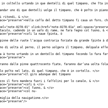
 in coltello urtando in que dentelli di quel timpano, che ſta in
andar uno di que dentelli uolge il timpano, che è poſto in piano
i ritondi, & </
s
>
ace
="
preserve
">nella caſſa del detto timpano ſi caua un foro, ch
bel
="
note-0278-01
"
xlink:href
="
note-0278-01a
"
xml:space
="
preserv
taculo, cadendo in un uaſo di rame, ne fara ſegno col ſuono, & <
ace
="
preserve
">coſi la naue ſpinta, ò
pinne delle ruote l’acqua contraria forzate da grande ſpinte à d
no di uolta al perno, il perno uolgera il timpano, delquale eſſe
a à torno urtando in un dentello del timpano ſecondo lo fara far
ace
="
preserve
">
ranno dalle pinne quattrocento fiate, faranno dar’una uolta ſola
lo poſto nel lato, di quel timpano, che è in cortello. </
s
>
ace
="
preserve
">Il giro adunque del timpano
zzo il foro mandera fuori i ſaſſolini per lo canale, & </
s
>
ace
="
preserve
">coſi & </
s
>
ace
="
preserve
">col ſuono, & </
s
>
ace
="
preserve
">col nu-
miglia della nauigatione.</
s
>
ace
="
preserve
"/>