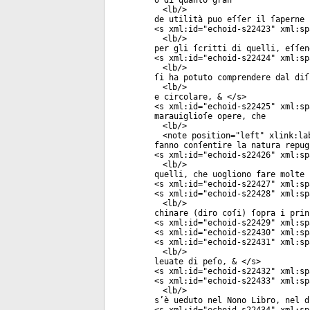
o di quanto gran
<
lb
/>
de utilità puo eſſer il ſaperne 
<
s
xml:id
="
echoid-s22423
"
xml:sp
<
lb
/>
per gli ſcritti di quelli, eſſen
<
s
xml:id
="
echoid-s22424
"
xml:sp
<
lb
/>
ſi ha potuto comprendere dal diſ
<
lb
/>
e circolare, & </
s
>
<
s
xml:id
="
echoid-s22425
"
xml:sp
marauiglioſe opere, che
<
lb
/>
<
note
position
="
left
"
xlink:la
fanno conſentire la natura repug
<
s
xml:id
="
echoid-s22426
"
xml:sp
<
lb
/>
quelli, che uogliono fare molte 
<
s
xml:id
="
echoid-s22427
"
xml:sp
<
s
xml:id
="
echoid-s22428
"
xml:sp
<
lb
/>
chinare (diro coſi) ſopra i prin
<
s
xml:id
="
echoid-s22429
"
xml:sp
<
s
xml:id
="
echoid-s22430
"
xml:sp
<
s
xml:id
="
echoid-s22431
"
xml:sp
<
lb
/>
leuate di peſo, & </
s
>
<
s
xml:id
="
echoid-s22432
"
xml:sp
<
s
xml:id
="
echoid-s22433
"
xml:sp
<
lb
/>
s’è ueduto nel Nono Libro, nel d