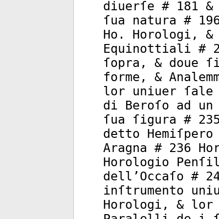
diuerſe # 181 &
ſua natura # 19
Ho. Horologi, &
Equinottiali # 
ſopra, & doue ſ
forme, & Analem
lor uniuer ſale
di Beroſo ad un
ſua ſigura # 23
detto Hemiſpero
Aragna # 236 Ho
Horologio Penſi
dell’Occaſo # 2
inſtrumento uni
Horologi, & lor
Paralelli de i 