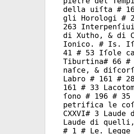
pietre del Temp
della uiſta # 1
gli Horologi # 
263 Interpenſiu
di Xutho, & di 
Ionico. # Is. I
41 # 53 Iſole c
Tiburtina# 66 #
naſce, & diſcor
Labro # 161 # 2
161 # 33 Lacoto
ſono # 196 # 35
petrifica le co
CXXVI# 3 Laude 
Laude di quelli
# 1 # Le. Legge