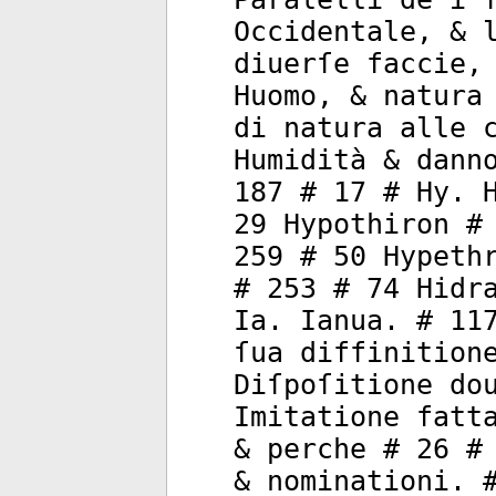
Occidentale, & 
diuerſe faccie,
Huomo, & natura
di natura alle 
Humidità & dann
187 # 17 # Hy. 
29 Hypothiron #
259 # 50 Hypeth
# 253 # 74 Hidr
Ia. Ianua. # 11
ſua diffinition
Diſpoſitione do
Imitatione fatt
& perche # 26 #
& nominationi. 