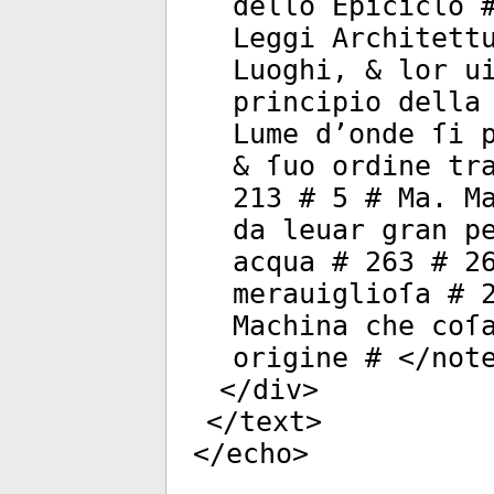
dello Epiciclo 
Leggi Architett
Luoghi, & lor u
principio della
Lume d’onde ſi 
& ſuo ordine tr
213 # 5 # Ma. M
da leuar gran p
acqua # 263 # 2
merauiglioſa # 
Machina che coſ
origine # </
not
</
div
>
</
text
>
</
echo
>