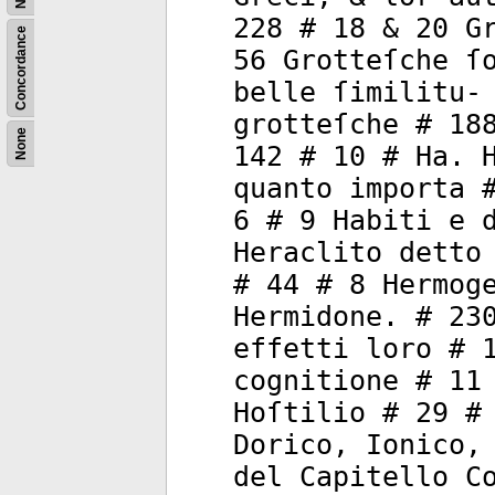
228 # 18 & 20 G
Concordance
56 Grotteſche ſ
belle ſimilitu-
grotteſche # 18
None
142 # 10 # Ha. 
quanto importa 
6 # 9 Habiti e 
Heraclito detto
# 44 # 8 Hermog
Hermidone. # 23
effetti loro # 
cognitione # 11
Hoſtilio # 29 #
Dorico, Ionico,
del Capitello C