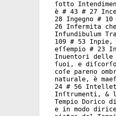
ſotto Intendime
è # 43 # 27 Inc
28 Ingegno # 10
26 Infermita ch
Infundibulum Tr
109 # 53 Inpie,
eſſempio # 23 I
Inuentori delle
ſuoi, e diſcorſ
coſe pareno omb
naturale, è mae
24 # 56 Intelle
Inſtrumenti, & 
Tempio Dorico d
e in modo diric