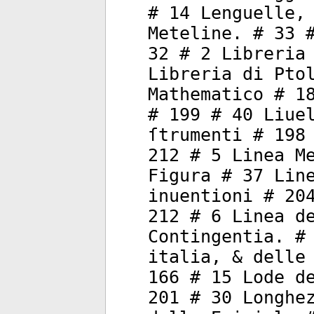
# 14 Lenguelle,
Meteline. # 33 
32 # 2 Libreria
Libreria di Pto
Mathematico # 1
# 199 # 40 Liue
ſtrumenti # 198
212 # 5 Linea M
Figura # 37 Lin
inuentioni # 20
212 # 6 Linea d
Contingentia. #
italia, & delle
166 # 15 Lode d
201 # 30 Longhe