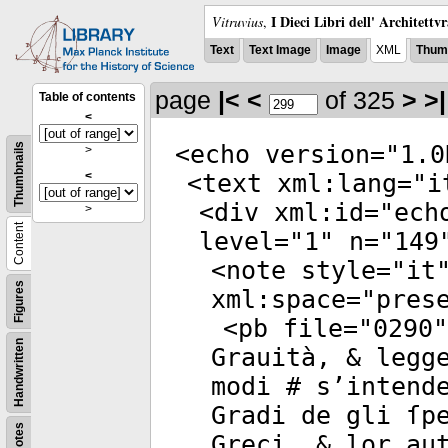
I Dieci Libri dell' Architettv
Vitruvius
,
Text
Text Image
Image
XML
Thumb
page
|<
<
of 325
>
>|
Table of contents
<
<
echo
version
="
1.0
Thumbnails
>
<
<
text
xml:lang
="
i
<
div
xml:id
="
ech
>
Content
level
="
1
"
n
="
149
<
note
style
="
it
Figures
xml:space
="
pres
<
pb
file
="
0290
"
Handwritten
Grauità, & legg
modi # s’intend
Gradi de gli ſp
Notes
Greci, & lor au