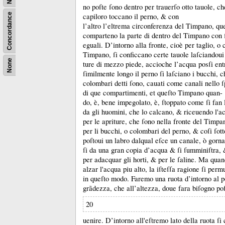
no poſte ſono dentro per trauerſo otto tauole, c
capiloro toccano il perno, &
con
Concordance
l’altro l’eltrema circonferenza del Timpano, qu
comparteno la parte di dentro del Timpano con 
eguali.
D’intorno alla fronte, cioè per taglio, o 
Timpano, ſi conficcano certe tauole laſciandoui 
None
ture di mezzo piede, accioche l’acqua posſi en
ſimilmente longo il perno ſi laſciano i bucchi, c
colombari detti ſono, cauati come canali nello ſ
di que compartimenti, et queſto Timpano quan-
do, è, bene impegolato, è, ſtoppato come ſi fan l
da gli huomini, che lo calcano, &
riceuendo l'a
per le apriture, che ſono nella fronte del Timp
per li bucchi, o colombari del perno, &
coſi ſott
poſtoui un labro dalqual eſce un canale, ò gorn
ſi da una gran copia d’acqua &
ſi ſumminiſtra,
per adacquar gli horti, &
per le ſaline.
Ma quand
alzar l'acqua piu alto, la iſteſſa ragione ſi perm
in queſto modo.
Faremo una ruota d’intorno al p
grãdezza, che all’altezza, doue fara biſogno po
20
uenire.
D’intorno all'eſtremo lato della ruota ſi