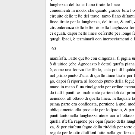
lunghezza del traue ſiano tirate le linee
conuenienti in modo, che quanto grande ſerà l’o
circuito delle teſte del traue, tanto ſiano diſtanti
linee tirate per la lunghezza, del traue, &
coſi,
circonferenza delle teſte, &
nella lunghezza ſer
ci eguali, dapoi nelle linee deſcritte per longo 
quegli ſpaci, è terminarli con incrocciamenti è 
60
maniſeſti.
Fatto queſto con diligenza, ſi piglia u
ò di uitice (che Agnocasto è detto) queſta piana
è, come una ſcorza flesſibile, unta poi di liquid
nel primo punto d’una di quelle linee tirate per 
go, dapoi ſi riporta al ſecondo punto della ſegu
mano in mano ſi ua riuolgendo per ordine tocca
do tutti i punti, &
finalmente partendofi dal pri
uenendo, all’ottauo di quella linea, nellaquale l
prima parte era conficcata, peruiene à quel mo
obliquamente ella prociede per lo ſpacio, &
per
punti tanto nella lunghezza uiene uerſo l’ottau
quella iſteſſa ragione per ogni ſpacio della lung
za, &
per ciaſcun ſegno della ritõdità per torto 
regole per le otto diuiſioni fatte nella groſſezza 