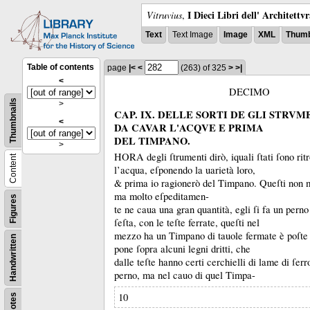
I Dieci Libri dell' Architettv
Vitruvius
,
Text
Text Image
Image
XML
Thumb
Table of contents
page
|<
<
(263)
of 325
>
>|
<
DECIMO
Thumbnails
>
CAP. IX. DELLE SORTI DE GLI STRVM
<
DA CAVAR L'ACQVE E PRIMA
DEL TIMPANO.
>
HORA degli ſtrumenti dirò, iquali ſtati ſono rit
Content
l’acqua, eſponendo la uarietà loro,
&
prima io ragionerò del Timpano.
Queſti non m
ma molto eſpeditamen-
Figures
te ne caua una gran quantità, egli ſi fa un perno 
ſeſta, con le teſte ferrate, queſti nel
mezzo ha un Timpano di tauole fermate è poſte
Handwritten
pone ſopra alcuni legni dritti, che
dalle teſte hanno certi cerchielli di lame di ſerr
perno, ma nel cauo di quel Timpa-
10
Notes