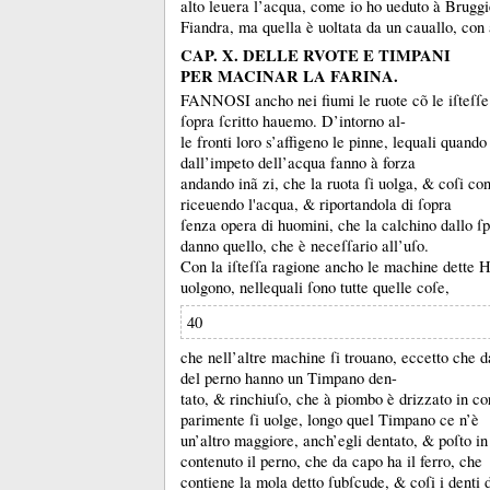
alto leuera l’acqua, come io ho ueduto à Bruggi
Fiandra, ma quella è uoltata da un cauallo, con 
CAP. X. DELLE RVOTE E TIMPANI
PER MACINAR LA FARINA.
FANNOSI ancho nei fiumi le ruote cõ le iſteſſe 
ſopra ſcritto hauemo.
D’intorno al-
le fronti loro s’affigeno le pinne, lequali quand
dall’impeto dell’acqua fanno à forza
andando inã zi, che la ruota ſi uolga, &
coſi con
riceuendo l'acqua, &
riportandola di ſopra
ſenza opera di huomini, che la calchino dallo ſ
danno quello, che è neceſſario all’uſo.
Con la iſteſſa ragione ancho le machine dette H
uolgono, nellequali ſono tutte quelle coſe,
40
che nell’altre machine ſi trouano, eccetto che da
del perno hanno un Timpano den-
tato, &
rinchiuſo, che à piombo è drizzato in cor
parimente ſi uolge, longo quel Timpano ce n’è
un’altro maggiore, anch’egli dentato, &
poſto in
contenuto il perno, che da capo ha il ferro, che
contiene la mola detto ſubſcude, &
coſi i denti