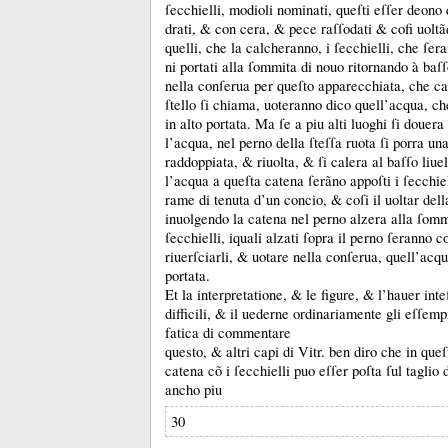
ſecchielli, modioli nominati, queſti eſſer deono
drati, &
con cera, &
pece raſſodati &
cofi uoltã
quelli, che la calcheranno, i ſecchielli, che ſer
ni portati alla ſommita di nouo ritornando à baſ
nella conſerua per queſto apparecchiata, che ca
ſtello ſi chiama, uoteranno dico quell’acqua, c
in alto portata.
Ma ſe a piu alti luoghi ſi douera
l’acqua, nel perno della ſteſſa ruota ſi porra un
raddoppiata, &
riuolta, &
ſi calera al baſſo liue
l’acqua a queſta catena ſerãno appoſti i ſecchiel
rame di tenuta d’un concio, &
coſi il uoltar del
inuolgendo la catena nel perno alzera alla ſomm
ſecchielli, iquali alzati ſopra il perno ſeranno co
riuerſciarli, &
uotare nella conſerua, quell’acq
portata.
Et la interpretatione, &
le figure, &
l’hauer inte
difficili, &
il uederne ordinariamente gli eſſemp
fatica di commentare
questo, &
altri capi di Vitr.
ben diro che in queſ
catena cõ i ſecchielli puo eſſer poſta ſul taglio 
ancho piu
30