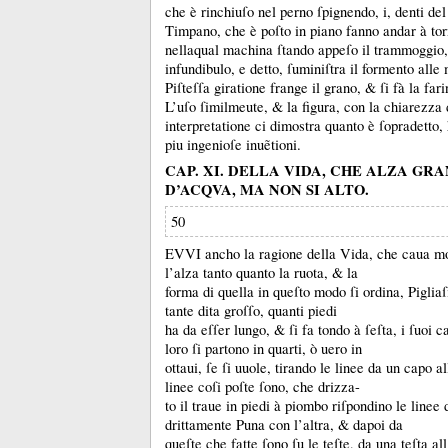
che è rinchiuſo nel perno ſpignendo, i, denti del
Timpano, che è poſto in piano fanno andar à tor
nellaqual machina ſtando appeſo il trammoggio
infundibulo, e detto, ſuminiſtra il formento all
Piſteſſa giratione frange il grano, &
ſi fà la fari
L’uſo ſimilmeute, &
la figura, con la chiarezza 
interpretatione ci dimostra quanto è ſopradetto,
piu ingenioſe inuẽtioni.
CAP. XI. DELLA VIDA, CHE ALZA GRA
D’ACQVA, MA NON SI ALTO.
50
EVVI ancho la ragione della Vida, che caua m
l’alza tanto quanto la ruota, &
la
forma di quella in queſto modo ſi ordina, Pigliaſ
tante dita groſſo, quanti piedi
ha da eſſer lungo, &
ſi fa tondo à ſeſta, i ſuoi c
loro ſi partono in quarti, ò uero in
ottaui, ſe ſi uuole, tirando le linee da un capo a
linee coſi poſte ſono, che drizza-
to il traue in piedi à piombo riſpondino le linee 
drittamente Puna con l’altra, &
dapoi da
queſte che fatte ſono ſu le teſte, da una teſta all