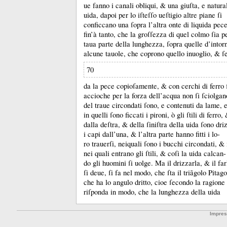
ue fanno i canali obliqui, &
una giuſta, e natura
uida, dapoi per lo iſteſſo ueſtigio altre piane ſi
conficcano una ſopra l’altra onte di liquida pe
fin’à tanto, che la groſſezza di quel colmo ſia pe
taua parte della lunghezza, ſopra quelle d’intor
alcune tauole, che coprono quello inuoglio, &
ſ
70
da la pece copioſamente, &
con cerchi di ferro 
accioche per la forza dell’acqua non ſi ſciolgan
del traue circondati ſono, e contenuti da lame, e
in quelli ſono ficcati i pironi, ò gli ſtili di ferro,
dalla deſtra, &
della ſiniſtra della uida ſono driz
i capi dall’una, &
l’altra parte hanno fitti i lo-
ro trauerſi, neiquali ſono i bucchi circondati, &
nei quali entrano gli ſtili, &
coſi la uida calcan-
do gli huomini ſi uolge.
Ma il drizzarla, &
il fa
ſi deue, ſi fa nel modo, che ſta il triãgolo Pitag
che ha lo angulo dritto, cioe ſecondo la ragione
riſponda in modo, che la lunghezza della uida
Impre