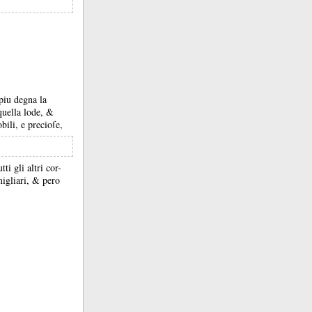
piu degna la
quella lode, &
bili, e precioſe,
i gli altri cor-
migliari, &
pero