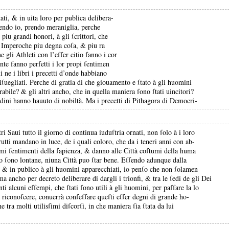
tati, &
in uita loro per publica delibera-
ndo io, prendo meraniglia, perche
piu grandi honori, à gli ſcrittori, che
à, Imperoche piu degna coſa, &
piu ra
 gli Athleti con l’eſſer citio fanno i cor
ente fanno perfetti i lor propi ſentimen
i ne i libri i precetti d’onde habbiano
iſuegliati.
Perche di gratia di che giouamento e ſtato à gli huomini
erabile?
&
gli altri ancho, che in quella maniera ſono ſtati uincitori?
tadini hanno hauuto di nobiltà.
Ma i precetti di Pithagora di Democri-
altri Saui tutto il giorno di continua iuduſtria ornati, non ſolo à i loro
 frutti mandano in luce, de i quali coloro, che da i teneri anni con ab-
timi ſentimenti della ſapienza, &
danno alle Città coſtumi della huma
do ſono lontane, niuna Città puo ſtar bene.
Eſſendo adunque dalla
o, &
in publico à gli huomini apparecchiati, io penſo che non ſolamen
ma ancho per decreto deliberare di dargli i trionfi, &
tra le ſedi de gli Dei
i alcuni eſſempi, che ſtati ſono utili à gli huomini, per paſſare la lo
riconoſcere, conuerrà conſeſſare queſti eſſer degni di grande ho-
 tra molti utilisſimi diſcorſi, in che maniera ſia ſtata da lui