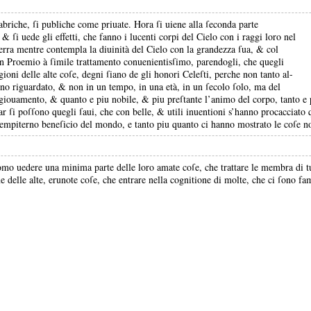
abriche, ſi publiche come priuate.
Hora ſi uiene alla ſeconda parte
a, &
ſi uede gli effetti, che fanno i lucenti corpi del Cielo con i raggi loro nel
 terra mentre contempla la diuinità del Cielo con la grandezza ſua, &
col
n Proemio à ſimile trattamento conuenientisſimo, parendogli, che quegli
gioni delle alte coſe, degni ſiano de gli honori Celeſti, perche non tanto al-
nno riguardato, &
non in un tempo, in una età, in un ſecolo ſolo, ma del
o giouamento, &
quanto e piu nobile, &
piu preſtante l’animo del corpo, tanto e 
r ſi poſſono quegli ſaui, che con belle, &
utili inuentioni s’hanno procacciato 
n ſempiterno beneſicio del mondo, e tanto piu quanto ci hanno mostrato le coſe no
omo uedere una minima parte delle loro amate coſe, che trattare le membra di tutt
 delle alte, erunote coſe, che entrare nella cognitione di molte, che ci ſono fa