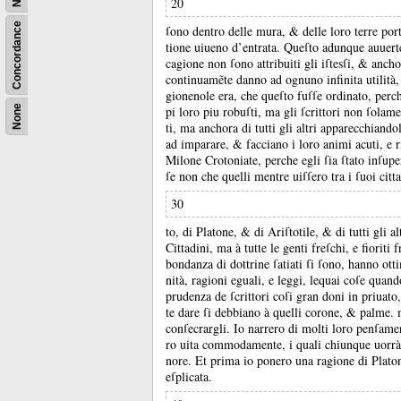
20
Concordance
ſono dentro delle mura, &
delle loro terre por
tione uiueno d’entrata.
Queſto adunque auuerte
cagione non ſono attribuiti gli iſtesſi, &
ancho 
continuamẽte danno ad ognuno infinita utilit
gionenole era, che queſto fuſſe ordinato, perche
pi loro piu robuſti, ma gli ſcrittori non ſolam
None
ti, ma anchora di tutti gli altri apparecchiandol
ad imparare, &
facciano i loro animi acuti, e r
Milone Crotoniate, perche egli ſia ſtato inſup
ſe non che quelli mentre uiſſero tra i ſuoi cit
30
to, di Platone, &
di Ariſtotile, &
di tutti gli 
Cittadini, ma à tutte le genti freſchi, e fioriti
bondanza di dottrine ſatiati ſi ſono, hanno ot
nità, ragioni eguali, e leggi, lequai coſe quan
prudenza de ſcrittori coſi gran doni in priuat
te dare ſi debbiano à quelli corone, &
palme.
conſecrargli.
Io narrero di molti loro penſament
ro uita commodamente, i quali chiunque uorrà 
nore.
Et prima io ponero una ragione di Platone
eſplicata.