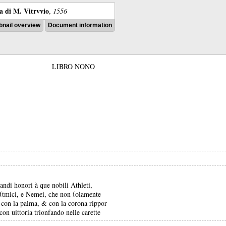
ra di M. Vitrvvio
,
1556
nail overview
Document information
LIBRO NONO
ndi honori à que nobili Athleti,
Iſtmici, e Nemei, che non ſolamente
i con la palma, &
con la corona rippor
con uittoria trionfando nelle carette