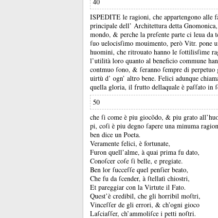
40
ISPEDITE le ragioni, che appartengono alle f
principale dell’ Architettura detta Gnomonic
mondo, &
perche la preſente parte ci leua da
ſuo uelocisſimo mouimento, però Vitr.
pone u
huomini, che ritrouato hanno le ſottilisſime ra
l’utilità loro quanto al beneficio commune ha
contmuo ſono, &
ſeranno ſempre di perpetu
uirtù d’ ogn’ altro bene.
Felici adunque chiama
quella gloria, il frutto dellaquale è paſſato i
50
che ſi come è piu giocõdo, &
piu grato all’hu
pi, coſi è piu degno ſapere una minuma ragione
ben dice un Poeta.
Veramente felici, è fortunate,
Furon quell’alme, à quai prima fu dato,
Conoſcer coſe ſi belle, e pregiate.
Ben lor ſucceſſe quel penſier beato,
Che fu da ſcender, à ſtellatì chiostri,
Et pareggiar con la Virtute il Fato.
Quest’è credibil, che gli horribil moſtri,
Vinceſſer de gli errori, &
ch’ogni gioco
Laſciaſſer, ch’ammoliſce i petti noſtri.