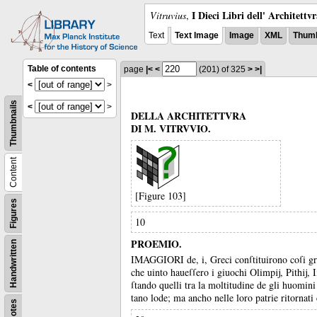
I Dieci Libri dell' Architettv
Vitruvius
,
Text
Text Image
Image
XML
Thumb
Table of contents
page
|<
<
(201)
of 325
>
>|
<
>
Thumbnails
<
>
DELLA ARCHITETTVRA
DI M. VITRVVIO.
Content
[Figure 103]
Figures
10
PROEMIO.
Handwritten
IMAGGIORI de, i, Greci conſtituirono coſi gra
che uinto haueſſero i giuochi Olimpĳ, Pithĳ, 
ſtando quelli tra la moltitudine de gli huomin
tano lode;
ma ancho nelle loro patrie ritornati 
Notes