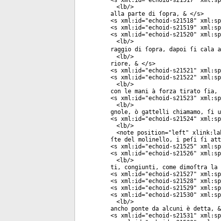
<
s
xml:id
="
echoid-s21517
"
xml:sp
<
lb
/>
alla parte di ſopra, & </
s
>
<
s
xml:id
="
echoid-s21518
"
xml:sp
<
s
xml:id
="
echoid-s21519
"
xml:sp
<
s
xml:id
="
echoid-s21520
"
xml:sp
<
lb
/>
raggio di ſopra, dapoi ſi cala a
<
lb
/>
riore, & </
s
>
<
s
xml:id
="
echoid-s21521
"
xml:sp
<
s
xml:id
="
echoid-s21522
"
xml:sp
<
lb
/>
con le mani à forza tirato ſia, 
<
s
xml:id
="
echoid-s21523
"
xml:sp
<
lb
/>
gnole, ò gattelli chiamamo, ſi u
<
s
xml:id
="
echoid-s21524
"
xml:sp
<
lb
/>
<
note
position
="
left
"
xlink:la
ſte del molinello, i peſi ſi att
<
s
xml:id
="
echoid-s21525
"
xml:sp
<
s
xml:id
="
echoid-s21526
"
xml:sp
<
lb
/>
ti, congiunti, come dimoſtra la 
<
s
xml:id
="
echoid-s21527
"
xml:sp
<
s
xml:id
="
echoid-s21528
"
xml:sp
<
s
xml:id
="
echoid-s21529
"
xml:sp
<
s
xml:id
="
echoid-s21530
"
xml:sp
<
lb
/>
ancho ponte da alcuni è detta, &
<
s
xml:id
="
echoid-s21531
"
xml:sp