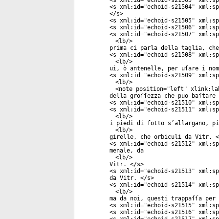
<
s
xml:id
="
echoid-s21503
"
xml:sp
<
s
xml:id
="
echoid-s21504
"
xml:sp
</
s
>
<
s
xml:id
="
echoid-s21505
"
xml:sp
<
s
xml:id
="
echoid-s21506
"
xml:sp
<
s
xml:id
="
echoid-s21507
"
xml:sp
<
lb
/>
prima ci parla della taglia, che
<
s
xml:id
="
echoid-s21508
"
xml:sp
<
lb
/>
ui, ò antenelle, per uſare i no
<
s
xml:id
="
echoid-s21509
"
xml:sp
<
lb
/>
<
note
position
="
left
"
xlink:la
della groſſezza che puo baſtare 
<
s
xml:id
="
echoid-s21510
"
xml:sp
<
s
xml:id
="
echoid-s21511
"
xml:sp
<
lb
/>
i piedi di ſotto s’allargano, pi
<
lb
/>
girelle, che orbiculi da Vitr. <
<
s
xml:id
="
echoid-s21512
"
xml:sp
menale, da
<
lb
/>
Vitr. </
s
>
<
s
xml:id
="
echoid-s21513
"
xml:sp
da Vitr. </
s
>
<
s
xml:id
="
echoid-s21514
"
xml:sp
<
lb
/>
ma da noi, questi trappaſſa per 
<
s
xml:id
="
echoid-s21515
"
xml:sp
<
s
xml:id
="
echoid-s21516
"
xml:sp