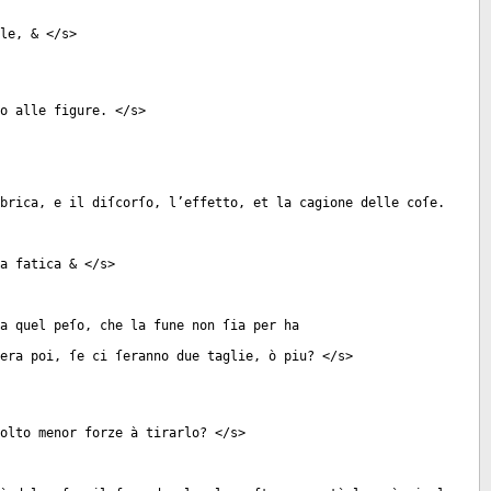
le, & </
s
>
o alle figure. </
s
>
brica, e il diſcorſo, l’effetto, et la cagione delle coſe.
a fatica & </
s
>
a quel peſo, che la fune non ſia per ha
era poi, ſe ci ſeranno due taglie, ò piu? </
s
>
olto menor forze à tirarlo? </
s
>