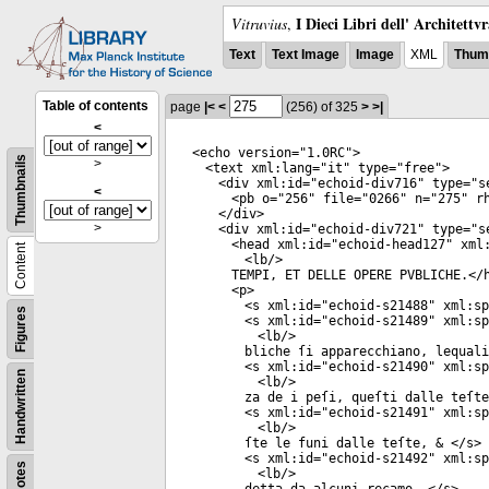
I Dieci Libri dell' Architettv
Vitruvius
,
Text
Text Image
Image
XML
Thumb
Table of contents
page
|<
<
(256)
of 325
>
>|
<
<
echo
version
="
1.0RC
">
Thumbnails
>
<
text
xml:lang
="
it
"
type
="
free
">
<
div
xml:id
="
echoid-div716
"
type
="
s
<
<
pb
o
="
256
"
file
="
0266
"
n
="
275
"
rh
</
div
>
>
<
div
xml:id
="
echoid-div721
"
type
="
s
<
head
xml:id
="
echoid-head127
"
xml:
Content
<
lb
/>
TEMPI, ET DELLE OPERE PVBLICHE.</
<
p
>
<
s
xml:id
="
echoid-s21488
"
xml:sp
Figures
<
s
xml:id
="
echoid-s21489
"
xml:sp
<
lb
/>
bliche ſi apparecchiano, lequali
<
s
xml:id
="
echoid-s21490
"
xml:sp
Handwritten
<
lb
/>
za de i peſi, queſti dalle teſte
<
s
xml:id
="
echoid-s21491
"
xml:sp
<
lb
/>
ſte le funi dalle teſte, & </
s
>
<
s
xml:id
="
echoid-s21492
"
xml:sp
Notes
<
lb
/>