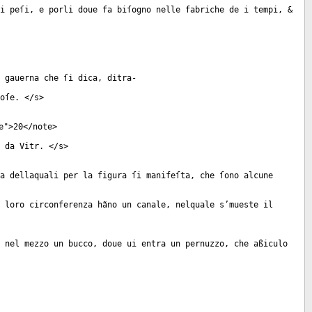
i peſi, e porli doue fa biſogno nelle fabriche de i tempi, &
 gauerna che ſi dica, ditra-
oſe. </
s
>
e
">20</
note
>
 da Vitr. </
s
>
a dellaquali per la figura ſi manifeſta, che ſono alcune
 loro circonferenza hãno un canale, nelquale s’mueste il
 nel mezzo un bucco, doue ui entra un pernuzzo, che aßiculo