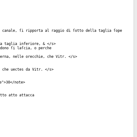
 canale, ſi ripporta al raggio di ſotto della taglia ſope
a taglia inferiore, & </
s
>
dono ſi laſcia, o perche
erna, nelle orecchie, che Vitr. </
s
>
 che uectes da Vitr. </
s
>
e
">30</
note
>
tto atto attacca