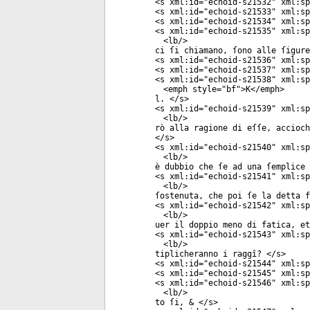
<
s
xml:id
="
echoid-s21532
"
xml:sp
<
s
xml:id
="
echoid-s21533
"
xml:sp
<
s
xml:id
="
echoid-s21534
"
xml:sp
<
s
xml:id
="
echoid-s21535
"
xml:sp
<
lb
/>
ci ſi chiamano, ſono alle ſigure
<
s
xml:id
="
echoid-s21536
"
xml:sp
<
s
xml:id
="
echoid-s21537
"
xml:sp
<
s
xml:id
="
echoid-s21538
"
xml:sp
<
emph
style
="
bf
">K</
emph
>
l. </
s
>
<
s
xml:id
="
echoid-s21539
"
xml:sp
<
lb
/>
rò alla ragione di eſſe, accioch
</
s
>
<
s
xml:id
="
echoid-s21540
"
xml:sp
<
lb
/>
è dubbio che ſe ad una ſemplice 
<
s
xml:id
="
echoid-s21541
"
xml:sp
<
lb
/>
ſostenuta, che poi ſe la detta f
<
s
xml:id
="
echoid-s21542
"
xml:sp
<
lb
/>
uer il doppio meno di fatica, et
<
s
xml:id
="
echoid-s21543
"
xml:sp
<
lb
/>
tiplicheranno i raggî? </
s
>
<
s
xml:id
="
echoid-s21544
"
xml:sp
<
s
xml:id
="
echoid-s21545
"
xml:sp
<
s
xml:id
="
echoid-s21546
"
xml:sp
<
lb
/>
to ſi, & </
s
>