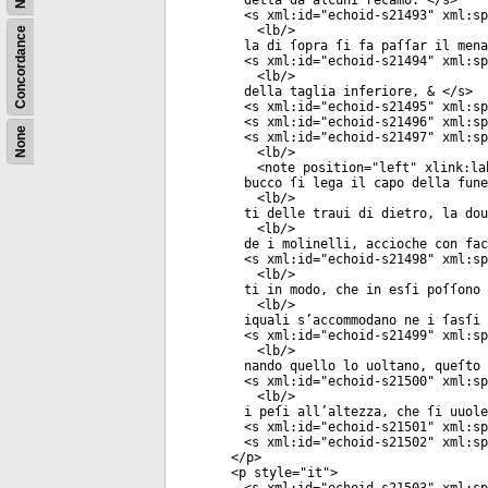
detta da alcuni recamo. </
s
>
<
s
xml:id
="
echoid-s21493
"
xml:sp
<
lb
/>
Concordance
la di ſopra ſi fa paſſar il mena
<
s
xml:id
="
echoid-s21494
"
xml:sp
<
lb
/>
della taglia inferiore, & </
s
>
<
s
xml:id
="
echoid-s21495
"
xml:sp
<
s
xml:id
="
echoid-s21496
"
xml:sp
None
<
s
xml:id
="
echoid-s21497
"
xml:sp
<
lb
/>
<
note
position
="
left
"
xlink:la
bucco ſi lega il capo della fune
<
lb
/>
ti delle traui di dietro, la dou
<
lb
/>
de i molinelli, accioche con fac
<
s
xml:id
="
echoid-s21498
"
xml:sp
<
lb
/>
ti in modo, che in esſi poſſono 
<
lb
/>
iquali s’accommodano ne i ſasſi 
<
s
xml:id
="
echoid-s21499
"
xml:sp
<
lb
/>
nando quello lo uoltano, queſto 
<
s
xml:id
="
echoid-s21500
"
xml:sp
<
lb
/>
i peſi all’altezza, che ſi uuole
<
s
xml:id
="
echoid-s21501
"
xml:sp
<
s
xml:id
="
echoid-s21502
"
xml:sp
</
p
>
<
p
style
="
it
">