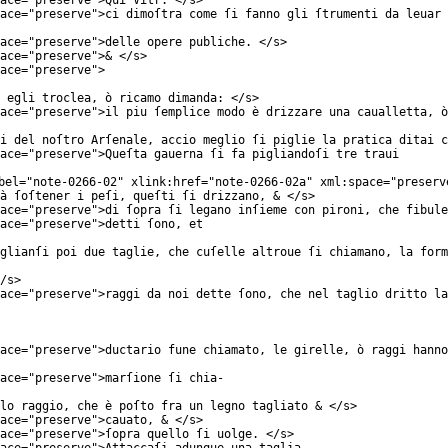
ace
="
preserve
">Qui Vitr. </
s
>
ace
="
preserve
">ci dimoſtra come ſi fanno gli ſtrumenti da leuar 
ace
="
preserve
">delle opere publiche. </
s
>
ace
="
preserve
">& </
s
>
ace
="
preserve
">
 egli troclea, ò ricamo dimanda: </
s
>
ace
="
preserve
">il piu ſemplice modo è drizzare una caualletta, ò
mi del noſtro Arſenale, accio meglio ſi piglie la pratica ditai c
ace
="
preserve
">Queſta gauerna ſi fa pigliandoſi tre traui
bel
="
note-0266-02
"
xlink:href
="
note-0266-02a
"
xml:space
="
preserv
à ſoſtener i peſi, queſti ſi drizzano, & </
s
>
ace
="
preserve
">di ſopra ſi legano inſieme con pironi, che fibule
ace
="
preserve
">detti ſono, et
glianſi poi due taglie, che cuſelle altroue ſi chiamano, la form
/
s
>
ace
="
preserve
">raggi da noi dette ſono, che nel taglio dritto la
ace
="
preserve
">ductario fune chiamato, le girelle, ò raggi hanno
ace
="
preserve
">marſione ſi chia-
lo raggio, che è poſto fra un legno tagliato & </
s
>
ace
="
preserve
">cauato, & </
s
>
ace
="
preserve
">ſopra quello ſi uolge. </
s
>