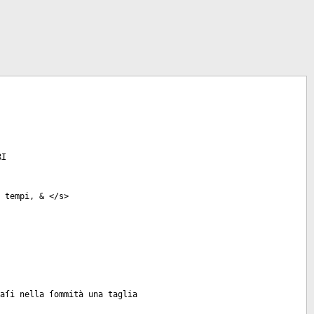
RI
 tempi, & </
s
>
aſi nella ſommità una taglia