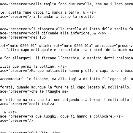
ace
="
preserve
">nella taglia ſono due rotelle, che ne i loro pern
le, queſta fune dapoi ſi manda à baſſo, & </
s
>
ace
="
preserve
">ſi fa andar à torno la rotella
ace
="
preserve
">ſi ripporta alla rotella di ſotto della taglia ſu
ace
="
preserve
">coſi diſcende alla inferiore, & </
s
>
ace
="
preserve
">nel ſuo
bel
="
note-0266-01
"
xlink:href
="
note-0266-01a
"
xml:space
="
preserv
, l’altro capo dellaquale e ripportato tra i picdi della machina
e ſon allargati, ſi ficcano l’orecchie, ò manichi detti chelonia
ilità que perni ſi uoltino. </
s
>
ace
="
preserve
">Ma que mollinelli hanno preſſo i capi loro i bucc
accommodarſi le ſtanghe, ma alla taglia di ſotto ſi legano gli u
forati, quando adunque la fune ha il capo legato al mollinello, 
ace
="
preserve
">che le ſtanghe me-
effetto ne naſce, che la fune uolgendoſi à torno il mollinello ſ
ace
="
preserve
">coſi inalza
, & </
s
>
ace
="
preserve
">à que luoghi, doue ſi hanno à collocare.</
s
>
ace
="
preserve
"/>