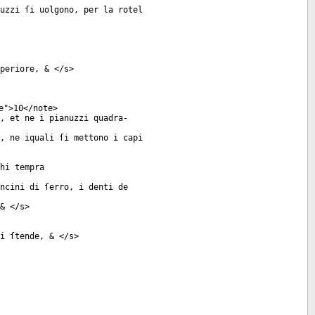
uzzi ſi uolgono, per la rotel
periore, & </
s
>
e
">10</
note
>
, et ne i pianuzzi quadra-
, ne iquali ſi mettono i capi
hi tempra
ncini di ſerro, i denti de
& </
s
>
i ſtende, & </
s
>