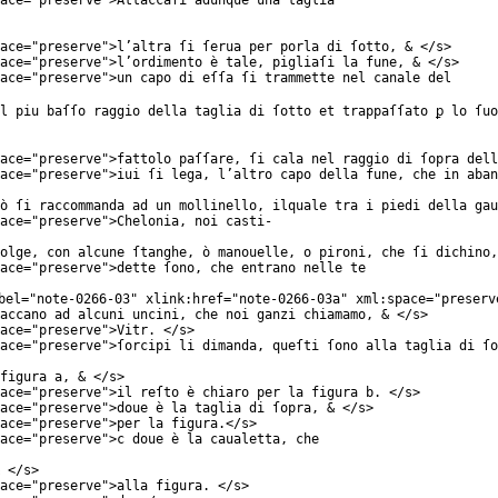
ace
="
preserve
">Attaccaſi adunque una taglia
ace
="
preserve
">l’altra ſi ſerua per porla di ſotto, & </
s
>
ace
="
preserve
">l’ordimento è tale, pigliaſi la fune, & </
s
>
ace
="
preserve
">un capo di eſſa ſi trammette nel canale del
l piu baſſo raggio della taglia di ſotto et trappaſſato ꝑ lo ſuo
ace
="
preserve
">fattolo paſſare, ſi cala nel raggio di ſopra dell
ace
="
preserve
">iui ſi lega, l’altro capo della fune, che in aban
ò ſi raccommanda ad un mollinello, ilquale tra i piedi della gau
ace
="
preserve
">Chelonia, noi casti-
olge, con alcune ſtanghe, ò manouelle, o pironi, che ſi dichino,
ace
="
preserve
">dette ſono, che entrano nelle te
bel
="
note-0266-03
"
xlink:href
="
note-0266-03a
"
xml:space
="
preserv
accano ad alcuni uncini, che noi ganzi chiamamo, & </
s
>
ace
="
preserve
">Vitr. </
s
>
ace
="
preserve
">ſorcipi li dimanda, queſti ſono alla taglia di ſo
figura a, & </
s
>
ace
="
preserve
">il reſto è chiaro per la figura b. </
s
>
ace
="
preserve
">doue è la taglia di ſopra, & </
s
>
ace
="
preserve
">per la figura.</
s
>
ace
="
preserve
">c doue è la caualetta, che
 </
s
>
ace
="
preserve
">alla figura. </
s
>