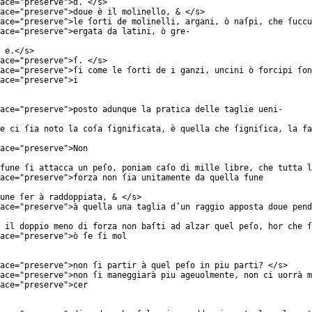
ace
="
preserve
">d. </
s
>
ace
="
preserve
">doue è il molinello, & </
s
>
ace
="
preserve
">le ſorti de molinelli, argani, ò naſpi, che ſuccu
ace
="
preserve
">ergata da latini, ò gre-
 e.</
s
>
ace
="
preserve
">ſ. </
s
>
ace
="
preserve
">ſi come le ſorti de i ganzi, uncini ò forcipi ſon
ace
="
preserve
">i
ace
="
preserve
">posto adunque la pratica delle taglie ueni-
e ci ſia noto la coſa ſignificata, è quella che ſigniſica, la fa
ace
="
preserve
">Non
fune ſi attacca un peſo, poniam caſo di mille libre, che tutta l
ace
="
preserve
">forza non ſia unitamente da quella fune
une ſer à raddoppiata, & </
s
>
ace
="
preserve
">à quella una taglia d’un raggio apposta doue pend
 il doppio meno di forza non baſti ad alzar quel peſo, hor che ſ
ace
="
preserve
">ò ſe ſi mol
ace
="
preserve
">non ſi partir à quel peſo in piu parti? </
s
>
ace
="
preserve
">non ſi maneggiarà piu ageuolmente, non ci uorrà m
ace
="
preserve
">cer