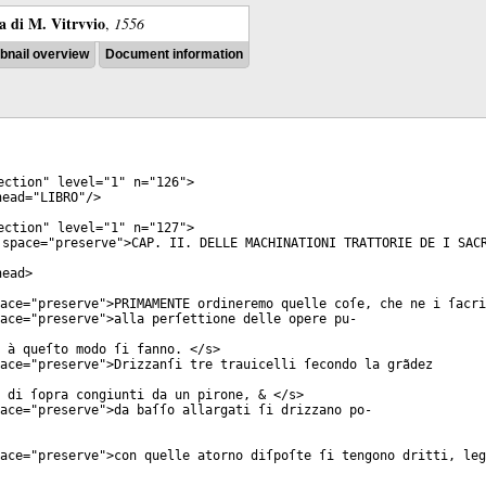
ra di M. Vitrvvio
,
1556
nail overview
Document information
ection
"
level
="
1
"
n
="
126
">
ead
="
LIBRO
"/>
ection
"
level
="
1
"
n
="
127
">
space
="
preserve
">CAP. II. DELLE MACHINATIONI TRATTORIE DE I SAC
head
>
ace
="
preserve
">PRIMAMENTE ordineremo quelle coſe, che ne i ſacri
ace
="
preserve
">alla perſettione delle opere pu-
 à queſto modo ſi fanno. </
s
>
ace
="
preserve
">Drizzanſi tre trauicelli ſecondo la grãdez
 di ſopra congiunti da un pirone, & </
s
>
ace
="
preserve
">da baſſo allargati ſi drizzano po-
ace
="
preserve
">con quelle atorno diſpoſte ſi tengono dritti, leg