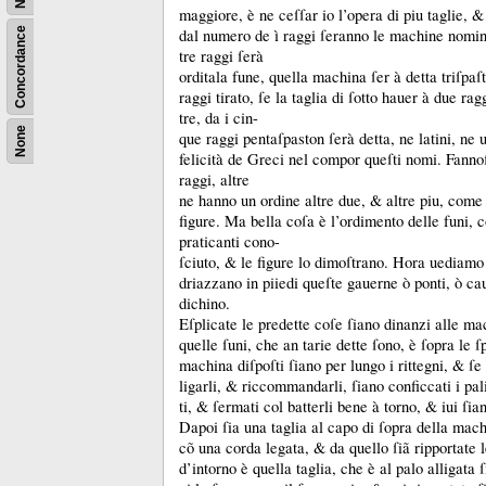
maggiore, è ne ceſſar io l’opera di piu taglie, 
dal numero de ì raggi ſeranno le machine nomin
Concordance
tre raggi ſerà
orditala fune, quella machina ſer à detta triſpaſt
raggi tirato, ſe la taglia di ſotto hauer à due ra
tre, da i cin-
None
que raggi pentaſpaston ſerà detta, ne latini, ne 
felicità de Greci nel compor queſti nomi.
Fannoſ
raggi, altre
ne hanno un ordine altre due, &
altre piu, come
figure.
Ma bella coſa è l’ordimento delle funi,
praticanti cono-
ſciuto, &
le figure lo dimoſtrano.
Hora uediamo
driazzano in piiedi queſte gauerne ò ponti, ò cau
dichino.
Eſplicate le predette coſe ſiano dinanzi alle 
quelle ſuni, che an tarie dette ſono, è ſopra le ſ
machina diſpoſti ſiano per lungo i rittegni, &
ſe
ligarli, &
riccommandarli, ſiano conficcati i pali
ti, &
ſermati col batterli bene à torno, &
iui ſia
Dapoi ſia una taglia al capo di ſopra della mac
cõ una corda legata, &
da quello ſiã ripportate 
d’intorno è quella taglia, che è al palo alligata 