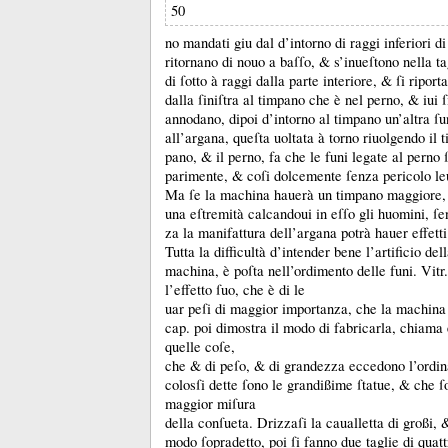
50
no mandati giu dal d’intorno di raggi inferiori d
ritornano di nouo a baſſo, &
s’inueſtono nella ta
di ſotto à raggi dalla parte interiore, &
ſi riport
dalla ſiniſtra al timpano che è nel perno, &
iui ſ
annodano, dipoi d’intorno al timpano un’altra ſun
all’argana, queſta uoltata à torno riuolgendo il 
pano, &
il perno, fa che le funi legate al perno 
parimente, &
coſi dolcemente ſenza pericolo leu
Ma ſe la machina hauerà un timpano maggiore, 
una eſtremità calcandoui in eſſo gli huomini, ſe
za la manifattura dell’argana potrà hauer effetti 
Tutta la difficultà d’intender bene l’artificio del
machina, è poſta nell’ordimento delle funi.
Vitr
l’effetto ſuo, che è di le
uar peſi di maggior importanza, che la machina
cap.
poi dimostra il modo di fabricarla, chiama 
quelle coſe,
che &
di peſo, &
di grandezza eccedono l’ordin
colosſi dette ſono le grandißime ſtatue, &
che ſ
maggior miſura
della conſueta.
Drizzaſi la caualletta di großi,
modo ſopradetto, poi ſi fanno due taglie di quatt