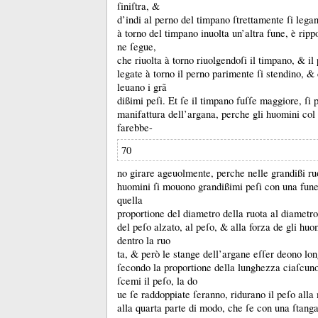
ſiniſtra, &
d’indi al perno del timpano ſtrettamente ſi lega
à torno del timpano inuolta un’altra fune, è ripp
ne ſegue,
che riuolta à torno riuolgendoſi il timpano, &
il
legate à torno il perno parimente ſi stendino, &
leuano i grã
dißimi peſi.
Et ſe il timpano fuſſe maggiore, ſi 
manifattura dell’argana, perche gli huomini col 
farebbe-
70
no girare ageuolmente, perche nelle grandißi ru
huomini ſi mouono grandißimi peſi con una fune 
quella
proportione del diametro della ruota al diametro
del peſo alzato, al peſo, &
alla forza de gli huo
dentro la ruo
ta, &
però le stange dell’argane eſſer deono lo
ſecondo la proportione della lunghezza ciaſcuno
ſcemi il peſo, la do
ue ſe raddoppiate ſeranno, ridurano il peſo alla 
alla quarta parte di modo, che ſe con una ſtang