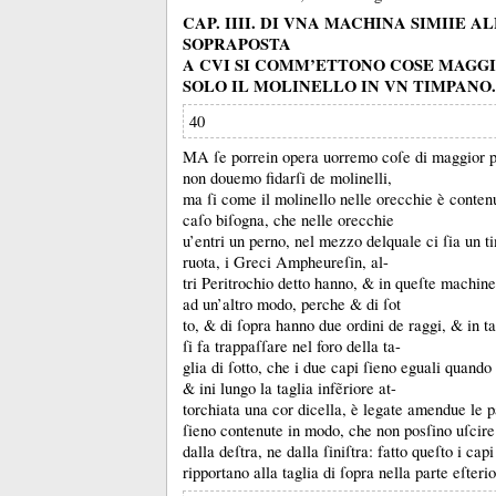
CAP. IIII. DI VNA MACHINA SIMIIE A
SOPRAPOSTA
A CVI SI COMM’ETTONO COSE MAGG
SOLO IL MOLINELLO IN VN TIMPANO.
40
MA ſe porrein opera uorremo coſe di maggior p
non douemo fidarſi de molinelli,
ma ſi come il molinello nelle orecchie è contenu
caſo biſogna, che nelle orecchie
u’entri un perno, nel mezzo delquale ci ſia un t
ruota, i Greci Ampheureſin, al-
tri Peritrochio detto hanno, &
in queſte machine
ad un’altro modo, perche &
di ſot
to, &
di ſopra hanno due ordini de raggi, &
in t
ſi fa trappaſſare nel foro della ta-
glia di ſotto, che i due capi ſieno eguali quando 
&
ini lungo la taglia infẽriore at-
torchiata una cor dicella, è legate amendue le p
ſieno contenute in modo, che non posſino uſcire
dalla deſtra, ne dalla ſiniſtra:
fatto queſto i capi
ripportano alla taglia di ſopra nella parte eſter