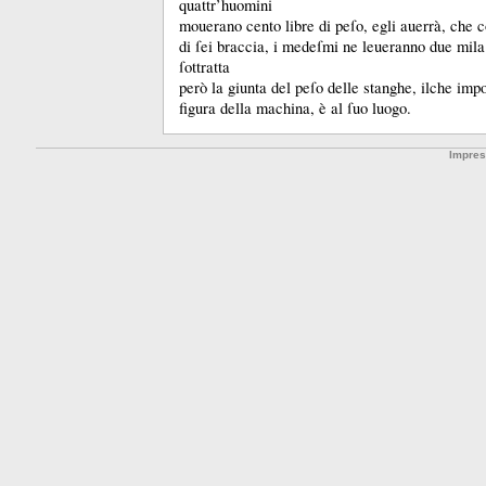
quattr’huomini
mouerano cento libre di peſo, egli auerrà, che c
di ſei braccia, i medeſmi ne leueranno due mila
ſottratta
però la giunta del peſo delle stanghe, ilche imp
figura della machina, è al ſuo luogo.
Impre