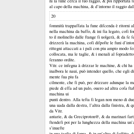
ni la ſune cerca il ſuo raggio, &
poi ripportata ſ
al capo della machina, &
d’intorno il raggio dal
20
ſommità trappaſſata la fune diſcenda è ritorni a
nella machina da baſſo, &
ini ſia legato, coſi fo
to il molinello dalle ſtange ſi uolgerà, &
da ſe ſ
drizzerà la machina, coſi diſpoſte le funi d’int
rittegni attaccati a i pali con piu ampio modo ſ
collocata, ma le taglie, &
i menali al ſopradett
ſeranno ordite.
Vitr.
ce inſegna à drizzar le machine, &
chi ha
inalbora le naui, può intender quello, che egli d
mente ſua piu fa
cilmente, che ſi può, per drizzare adunque la ma
piede di eſſa ad un palo, ouero ad altra coſa ſta
machina ui
punti dentro.
Alla teſta ſi legan non meno di du
una uada dalla destra, l’altra dalla ſinistra, &
q
da Vitr.
antarie, &
da Greciproton@, &
da marinari ſart
ſtendeſi poi per la lunghezza della machina un’a
s’inueſte
in una taglia di ſopra, &
in un’altra di ſo@tto, 