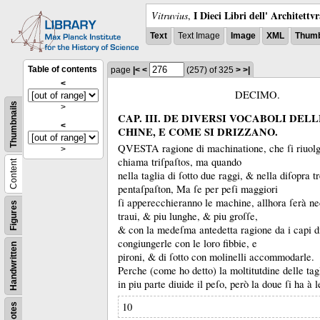
I Dieci Libri dell' Architettv
Vitruvius
,
Text
Text Image
Image
XML
Thumb
Table of contents
page
|<
<
(257)
of 325
>
>|
<
DECIMO.
Thumbnails
>
CAP. III. DE DIVERSI VOCABOLI DEL
<
CHINE, E COME SI DRIZZANO.
QVESTA ragione di machinatione, che ſi riuolge
>
chiama triſpaſtos, ma quando
Content
nella taglia di ſotto due raggi, &
nella diſopra t
pentaſpaſton, Ma ſe per peſi maggiori
ſi apperecchieranno le machine, allhora ſerà ne
Figures
traui, &
piu lunghe, &
piu groſſe,
&
con la medeſma antedetta ragione da i capi d
congiungerle con le loro fibbie, e
Handwritten
pironi, &
di ſotto con molinelli accommodarle.
Perche (come ho detto) la moltitutdine delle ta
in piu parte diuide il peſo, però la doue ſi ha à 
10
Notes