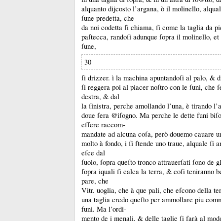
alquanto dĳcosto l’argana, ò il molinello, alqual
ſune predetta, che
da noi codetta ſi chiama, ſi come la taglia da 
paſtecca,
randoſi adunque ſopra il molinello, et
ſune,
30
ſi drizzer.
ì la machina apuntandoſi al palo, &
d
ſi reggera poi al piacer noſtro con le ſuni, che 
destra, &
dal
la ſinistra, perche amollando l’una, è tirando l’a
doue ſera @iſogno.
Ma perche le dette funi biſ
eſſere raccom-
mandate ad alcuna coſa, però douemo cauare un
molto à fondo, i
ſi ſtende uno traue, alquale ſi 
eſce dal
ſuolo, ſopra queſto tronco attrauerſati ſono de gl
ſopra iquali ſi calca la terra, &
coſi teniranno b
pare, che
Vitr.
uoglia, che à que pali, che eſcono della ter
una taglia credo queſto per ammollare piu co
funi.
Ma l’ordi-
mento de i menali, &
delle taglie ſi farà al mod