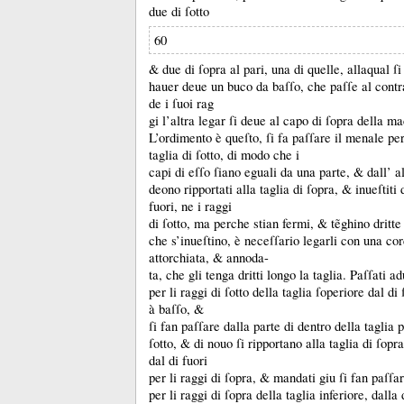
due di ſotto
60
&
due di ſopra al pari, una di quelle, allaqual ſ
hauer deue un buco da baſſo, che paſſe al contr
de i ſuoi rag
gi l’altra legar ſi deue al capo di ſopra della m
L’ordimento è queſto, ſi fa paſſare il menale per
taglia di ſotto, di modo che i
capi di eſſo ſiano eguali da una parte, &
dall’ a
deono ripportati alla taglia di ſopra, &
inueſtiti 
fuori, ne i raggi
di ſotto, ma perche stian fermi, &
tẽghino dritte
che s’inueſtino, è neceſſario legarli con una cor
attorchiata, &
annoda-
ta, che gli tenga dritti longo la taglia.
Paſſati ad
per li raggi di ſotto della taglia ſoperiore dal di
à baſſo, &
ſi fan paſſare dalla parte di dentro della taglia p
ſotto, &
di nouo ſi ripportano alla taglia di ſop
dal di fuori
per li raggi di ſopra, &
mandati giu ſi fan paſſar
per li raggi di ſopra della taglia inferiore, dalla