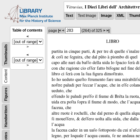
I Dieci Libri dell' Architettv
Vitruvius
,
Text
Text Image
Image
XML
Thumb
Table of contents
page
|<
<
(264)
of 325
>
>|
<
LIBRO
Thumbnails
>
partita in cinque parti, &
per tre di quelle s’inalze
<
&
coſi ne ſeguira, che dal pũto à piombo di quel
capo alle nari da baſſo della uida lo ſpacio ſerà di
>
con che ragione cio eſſer fatto biſogne nel fine de
Content
libro ci ſerà con la ſua figura dimoſtrato.
Io ho ueduto queſto ſtrumento fare una mirabiliſs
noſtre paludi per ſeccar l’acque, che in eſſe cola
Figures
ueduto, che
eſſendo le paludi preſſo il fiume di Brẽta la ruota
uida era poſta ſopra il fiume di modo, che l’acqua
faceua, che
Handwritten
altre ruote è rochelli, che dal perno di quella alqu
ſi moueſſero, &
deſſero uolta alla uida, che dall
l’acqua
la faceua cader in un uaſo ſottoposto da cui n’uſc
Notes
legno, per loquale l’acqua cauata, ſe ne andaua nel