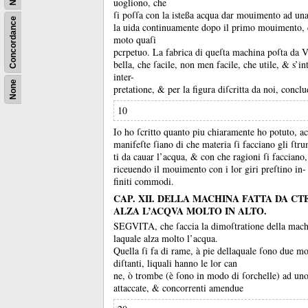
uogliono, che
ſi poſſa con la isteßa acqua dar mouimento ad una
Concordance
la uida continuamente dopo il primo mouimento, 
moto quaſi
pcrpetuo.
La fabrica di queſta machina poſta da V
bella, che ſacile, non men facile, che utile, &
s’in
inter-
None
pretatione, &
per la figura diſcritta da noi, concl
10
Io ho ſcritto quanto piu chiaramente ho potuto, ac
manifeſte ſiano di che materia ſi facciano gli ſtr
ti da cauar l’acqua, &
con che ragioni ſi faccian
riceuendo il mouimento con i lor giri preſtino in-
finiti commodi.
CAP. XII. DELLA MACHINA FATTA DA CT
ALZA L’ACQVA MOLTO IN ALTO.
SEGVITA, che ſaccia la dimoſtratione della mach
laquale alza molto l’acqua.
Quella ſi fa di rame, à pie dellaquale ſono due mo
diſtanti, liquali hanno le lor can
ne, ò trombe (è ſono in modo di ſorchelle) ad un
attaccate, &
concorrenti amendue