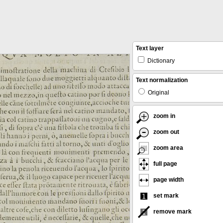
Text layer
Dictionary
Text normalization
Original
zoom in
zoom out
zoom area
full page
page width
set mark
remove mark