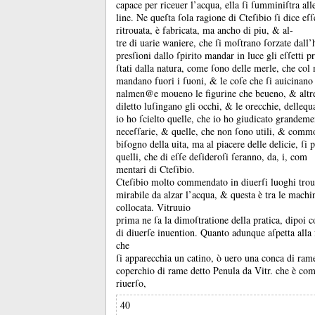
capace per riceuer l’acqua, ella ſi ſumminiſtra all
line.
Ne queſta ſola ragione di Cteſibio ſi dice eſ
ritrouata, è fabricata, ma ancho di piu, &
al-
tre di uarie waniere, che ſi moſtrano ſorzate dall
presſioni dallo ſpirito mandar in luce gli eſſetti p
ſtati dalla natura, come ſono delle merle, che co
mandano fuori i ſuoni, &
le coſe che ſi auicinano 
nalmen@e moueno le figurine che beueno, &
altr
diletto luſingano gli occhi, &
le orecchie, dellequ
io ho ſcielto quelle, che io ho giudicato grandemen
neceſſarie, &
quelle, che non ſono utili, &
commo
biſogno della uita, ma al piacere delle delicie, ſi
quelli, che di eſſe deſideroſi ſeranno, da, i, com
mentari di Cteſibio.
Cteſibio molto commendato in diuerſi luoghi tro
mirabile da alzar l’acqua, &
questa è tra le machin
collocata.
Vitruuio
prima ne ſa la dimoſtratione della pratica, dipoi
di diuerſe inuention.
Quanto adunque aſpetta alla f
che
ſi apparecchia un catino, ò uero una conca di rame
coperchio di rame detto Penula da Vitr.
che è com
riuerſo,
40