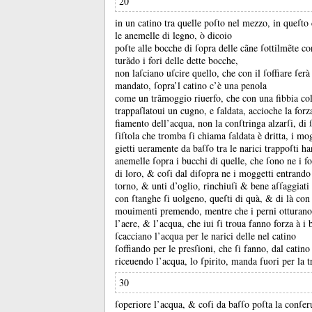
20
in un catino tra quelle poſto nel mezzo, in queſto
le anemelle di legno, ò dicoio
poſte alle bocche di ſopra delle cãne ſottilmẽte c
turãdo i fori delle dette bocche,
non laſciano uſcire quello, che con il ſoffiare ſerà
mandato, ſopra’l catino c’è una penola
come un trãmoggio riuerfo, che con una fibbia col
trappaſlatoui un cugno, e ſaldata, accioche la forz
fiamento dell’acqua, non la conſtringa alzarſi, di 
ſiſtola che tromba ſi chiama ſaldata è dritta, i mo
gietti ueramente da baſſo tra le narici trappoſti ha
anemelle ſopra i bucchi di quelle, che ſono ne i f
di loro, &
coſi dal diſopra ne i moggetti entrando 
torno, &
unti d’oglio, rinchiuſi &
bene aſſaggiati
con ſtanghe ſi uolgeno, queſti di quà, &
di là con
mouimenti premendo, mentre che i perni otturano
l’aere, &
l’acqua, che iui ſi troua fanno forza à i
ſcacciano l’acqua per le narici delle nel catino
ſoffiando per le presſioni, che ſi fanno, dal catino
riceuendo l’acqua, lo ſpirito, manda fuori per la 
30
ſoperiore l’acqua, &
coſi da baſſo poſta la conſe