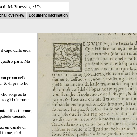
ra di M. Vitrvvio
,
1556
nail overview
Document information
 il capo della uida,
 quattro parti.
Ma
l
ima proua nelle
no, &
di piu io ho
, che uolgeua la
 uolgẽdo la ruota,
anto diſcoſti erano,
a palude cauando
iua un canale di
 fiume, altri