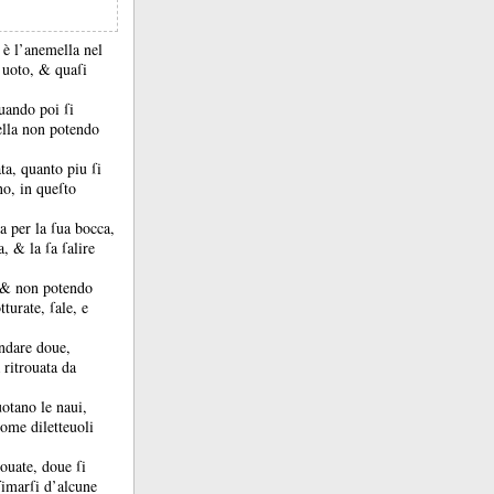
 è l’anemella nel
a uoto, &
quaſi
quando poi ſi
lla non potendo
ta, quanto piu ſi
no, in queſto
ra per la ſua bocca,
ua, &
la ſa ſalire
, &
non potendo
turate, ſale, e
andare doue,
 ritrouata da
uotano le naui,
come diletteuoli
rouate, doue ſi
ſimarſi d’alcune