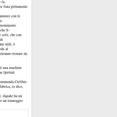
e ſa-
ſer ſtata prõtamente
’humore con le
re-
l mouimento
che fi-
e coſe, che con
ali
te utili, è
de al
 potranno trouare da
uò una machina
e ſpiritali
 commenda Cteſibio
abrica, io dico,
, ilquale ha un
e un tramoggio