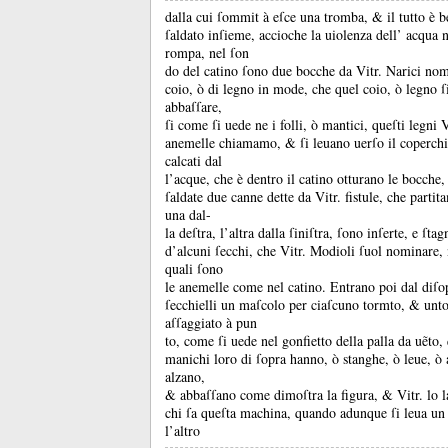
dalla cui ſommit à eſce una tromba, &
il tutto è 
ſaldato inſieme, accioche la uiolenza dell’ acqua 
rompa, nel ſon
do del catino ſono due bocche da Vitr.
Narici nom
coio, ò di legno in mode, che quel coio, ò legno ſ
abbaſſare,
ſi come ſi uede ne i folli, ò mantici, queſti legni 
anemelle chiamamo, &
ſi leuano uerſo il coperc
calcati dal
l’acque, che è dentro il catino otturano le bocche,
ſaldate due canne dette da Vitr.
fistule, che parti
una dal-
la deſtra, l’altra dalla ſiniſtra, ſono inſerte, e ſta
d’alcuni ſecchi, che Vitr.
Modioli ſuol nominare, n
quali ſono
le anemelle come nel catino.
Entrano poi dal diſop
ſecchielli un maſcolo per ciaſcuno tormto, &
unt
aſſaggiato à pun
to, come ſi uede nel gonfietto della palla da uẽto,
manichi loro di ſopra hanno, ò stanghe, ò leue, ò a
alzano,
&
abbaſſano come dimoſtra la figura, &
Vitr.
lo l
chi ſa queſta machina, quando adunque ſi leua un
l’altro