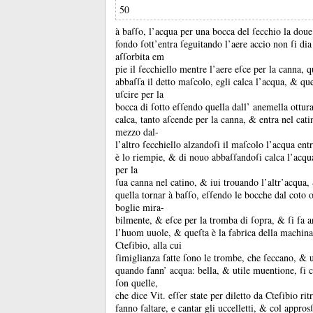
50
à baſſo, l’acqua per una bocca del ſecchio la doue
fondo ſott’entra ſeguitando l’aere accio non ſi di
aſſorbita em
pie il ſecchiello mentre l’aere eſce per la canna, 
abbaſſa il detto maſcolo, egli calca l’acqua, &
que
uſcire per la
bocca di ſotto eſſendo quella dall’ anemella ottura
calca, tanto aſcende per la canna, &
entra nel cati
mezzo dal-
l’altro ſecchiello alzandoſi il maſcolo l’acqua ent
è lo riempie, &
di nouo abbaſſandoſi calca l’acq
per la
ſua canna nel catino, &
iui trouando l’altr’acqua
quella tornar à baſſo, eſſendo le bocche dal coto ot
boglie mira-
bilmente, &
eſce per la tromba di ſopra, &
ſi fa 
l’huom uuole, &
queſta è la fabrica della machina
Cteſibio, alla cui
ſimiglianza ſatte ſono le trombe, che ſeccano, &
quando fann’ acqua:
bella, &
utile muentione, ſi 
ſon quelle,
che dice Vit.
eſſer state per diletto da Cteſibio rit
fanno ſaltare, e cantar gli uccelletti, &
col appros