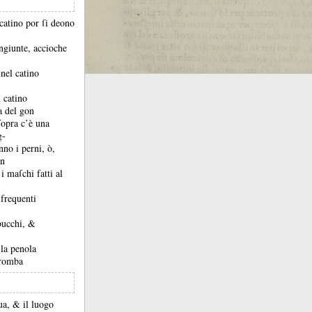
 catino por ſi deono
ongiunte, accioche
 nel catino
 catino
a del gon
ſopra c’è una
g-
nno i perni, ò,
on
i maſchi fatti al
 frequenti
 bucchi, &
 la penola
tromba
rua, &
il luogo