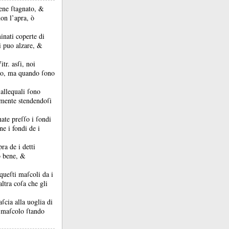
bene ſtagnato, &
non l’apra, ò
inati coperte di
i puo alzare, &
Vitr.
asſi, noi
hio, ma quando ſono
 allequali ſono
tamente stendendoſi
gnate preſſo i ſondi
e i fondi de i
ra de i detti
o bene, &
 queſti maſcoli da i
ltra coſa che gli
aſcia alla uoglia di
 maſcolo ſtando