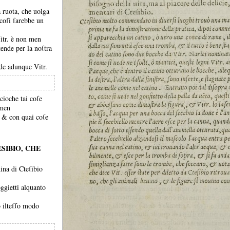
 ruota, che uolga
coſi ſarebbe un
itr.
è non men
tende per la noſtra
ude adunque Vitr.
cioche tai coſe
umen
o, &
con quai coſe
ESIBIO, CHE
ina di Cteſibio
ggietti alquanto
o ilteſſo modo