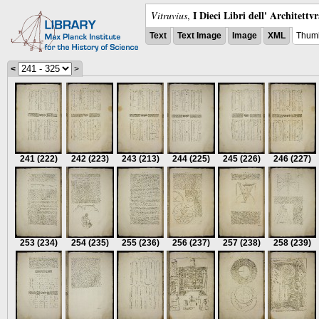
I Dieci Libri dell' Architettv
Vitruvius
,
Text
Text Image
Image
XML
Thumb
<
>
241
(222)
242
(223)
243
(213)
244
(225)
245
(226)
246
(227)
253
(234)
254
(235)
255
(236)
256
(237)
257
(238)
258
(239)