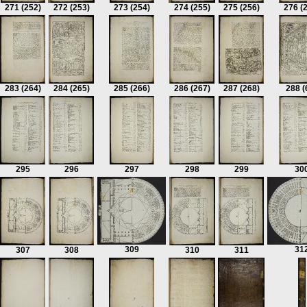
271
(252)
272
(253)
273
(254)
274
(255)
275
(256)
276
(
283
(264)
284
(265)
285
(266)
286
(267)
287
(268)
288
(
295
296
297
298
299
30
309
31
307
308
310
311