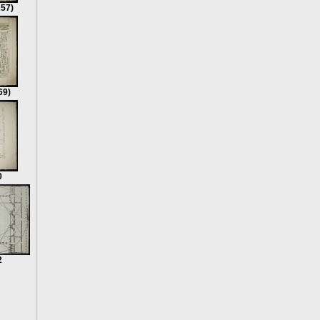
257)
69)
0
2