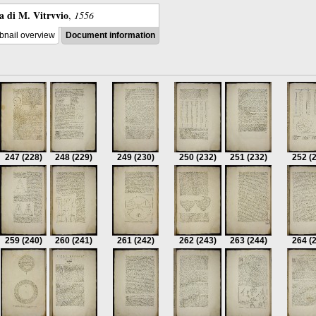
ra di M. Vitrvvio
,
1556
nail overview
Document information
247
(228)
248
(229)
249
(230)
250
(232)
251
(232)
252
(
259
(240)
260
(241)
261
(242)
262
(243)
263
(244)
264
(