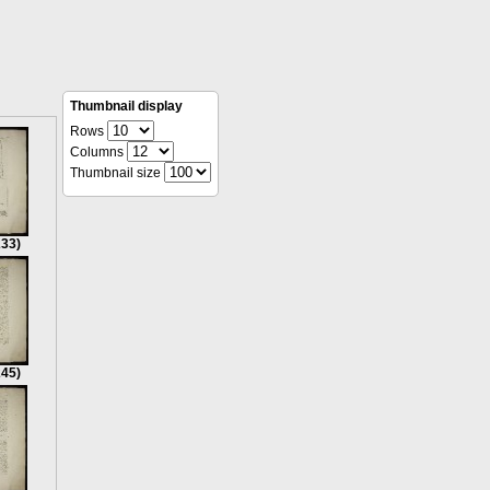
Thumbnail display
Rows
Columns
Thumbnail size
233)
245)