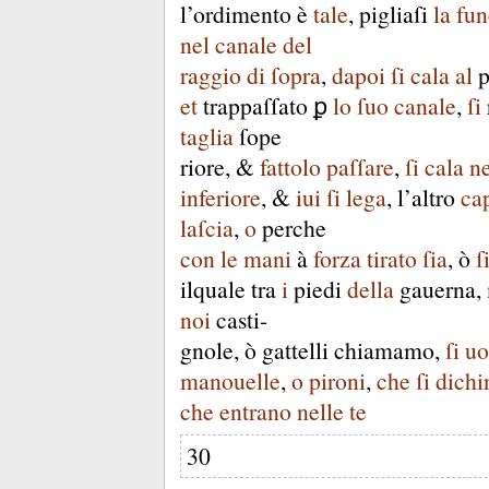
l’ordimento
è
tale
,
pigliaſi
la
fun
nel
canale
del
raggio
di
ſopra
,
dapoi
ſi
cala
al
p
et
trappaſſato
ꝑ
lo
ſuo
canale
,
ſi
taglia
ſope
riore
, &
fattolo
paſſare
,
ſi
cala
ne
inferiore
, &
iui
ſi
lega
,
l’altro
ca
laſcia
,
o
perche
con
le
mani
à
forza
tirato
ſia
,
ò
ſ
ilquale
tra
i
piedi
della
gauerna
,
noi
casti-
gnole
,
ò
gattelli
chiamamo
,
ſi
uo
manouelle
,
o
pironi
,
che
ſi
dichi
che
entrano
nelle
te
30