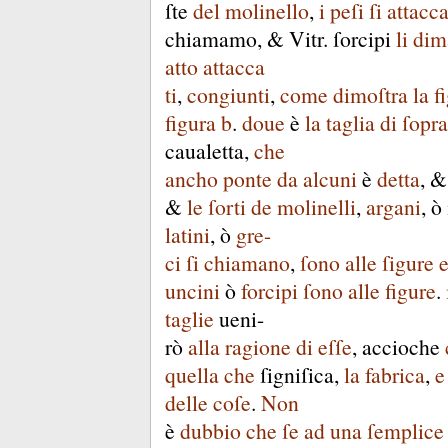
ſte
del
molinello
,
i
peſi
ſi
attacc
chiamamo
, &
Vitr
.
ſorcipi
li
dim
atto
attacca
ti
,
congiunti
,
come
dimoſtra
la
f
figura
b
.
doue
è
la
taglia
di
ſopra
caualetta
,
che
ancho
ponte
da
alcuni
è
detta
, 
&
le
ſorti
de
molinelli
,
argani
,
ò
latini
,
ò
gre-
ci
ſi
chiamano
,
ſono
alle
ſigure
uncini
ò
forcipi
ſono
alle
figure
.
taglie
ueni-
rò
alla
ragione
di
eſſe
,
accioche
quella
che
ſigniſica
,
la
fabrica
,
e
delle
coſe
.
Non
è
dubbio
che
ſe
ad
una
ſemplice