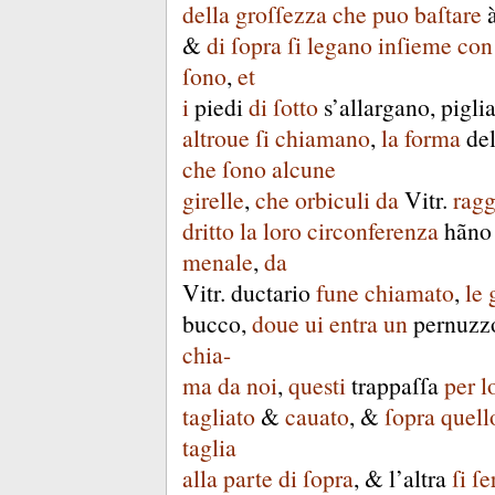
della
groſſezza
che
puo
baſtare
&
di
ſopra
ſi
legano
inſieme
con
ſono
,
et
i
piedi
di
ſotto
s’allargano
,
pigli
altroue
ſi
chiamano
,
la
forma
de
che
ſono
alcune
girelle
,
che
orbiculi
da
Vitr
.
ragg
dritto
la
loro
circonferenza
hãno
menale
,
da
Vitr
.
ductario
fune
chiamato
,
le
bucco
,
doue
ui
entra
un
pernuzz
chia-
ma
da
noi
,
questi
trappaſſa
per
l
tagliato
&
cauato
, &
ſopra
quell
taglia
alla
parte
di
ſopra
, &
l’altra
ſi
ſe