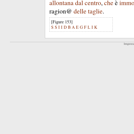
allontana
dal
centro
,
che
è
immo
ragion@
delle
taglie
.
[Figure 153]
S
S
I
I
D
B
A
E
G
F
L
I
K
Impre