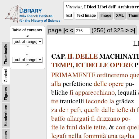
I Dieci Libri dell' Architettv
Vitruvius
,
Text
Text Image
Image
XML
Thumb
page
|<
<
(256)
of 325
>
>|
Table of contents
<
L
Thumbnails
>
CAP
.
II
.
DELLE
MACHINATI
<
TEMPI
,
ET
DELLE
OPERE
P
>
Content
PRIMAMENTE
ordineremo
que
alla
perſettione
delle
opere
pu-
Figures
bliche
ſi
apparecchiano
,
lequali
tre
trauicelli
ſecondo
la
grãdez
za
de
i
peſi
,
queſti
dalle
teſte
di
Handwritten
baſſo
allargati
ſi
drizzano
po-
ſte
le
funi
dalle
teſte
, &
con
quel
legaſi
nella
ſommità
una
taglia
Notes