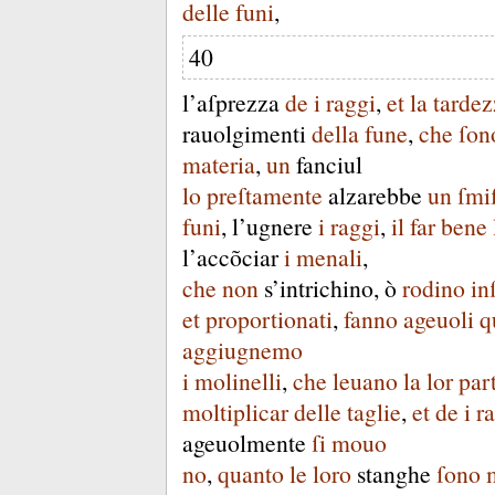
delle
funi
,
40
l’aſprezza
de
i
raggi
,
et
la
tardez
rauolgimenti
della
fune
,
che
ſon
materia
,
un
fanciul
lo
preſtamente
alzarebbe
un
ſmi
funi
,
l’ugnere
i
raggi
,
il
far
bene
l’accõciar
i
menali
,
che
non
s’intrichino
,
ò
rodino
in
et
proportionati
,
fanno
ageuoli
q
aggiugnemo
i
molinelli
,
che
leuano
la
lor
par
moltiplicar
delle
taglie
,
et
de
i
r
ageuolmente
ſi
mouo
no
,
quanto
le
loro
stanghe
ſono