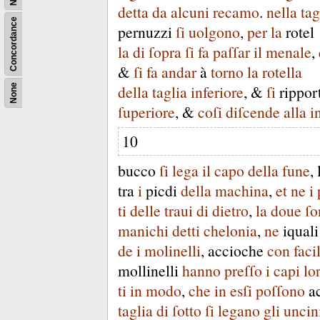
detta
da
alcuni
recamo
.
nella
tag
Concordance
pernuzzi
ſi
uolgono
,
per
la
rotel
la
di
ſopra
ſi
fa
paſſar
il
menale
,
&
ſi
fa
andar
à
torno
la
rotella
della
taglia
inferiore
, &
ſi
rippor
None
ſuperiore
, &
coſi
diſcende
alla
i
10
bucco
ſi
lega
il
capo
della
fune
,
tra
i
picdi
della
machina
,
et
ne
i
ti
delle
traui
di
dietro
,
la
doue
ſo
manichi
detti
chelonia
,
ne
iquali
de
i
molinelli
,
accioche
con
faci
mollinelli
hanno
preſſo
i
capi
lo
ti
in
modo
,
che
in
esſi
poſſono
a
taglia
di
ſotto
ſi
legano
gli
uncin