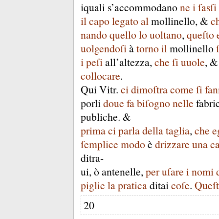
iquali
s’accommodano
ne
i
ſasſi
il
capo
legato
al
mollinello
, &
c
nando
quello
lo
uoltano
,
queſto
uolgendoſi
à
torno
il
mollinello
i
peſi
all’altezza
,
che
ſi
uuole
, 
collocare
.
Qui
Vitr
.
ci
dimoſtra
come
ſi
fa
porli
doue
fa
biſogno
nelle
fabri
publiche
.
&
prima
ci
parla
della
taglia
,
che
e
ſemplice
modo
è
drizzare
una
ca
ditra-
ui
,
ò
antenelle
,
per
uſare
i
nomi
piglie
la
pratica
ditai
coſe
.
Queſt
20