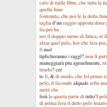
caſo
di
mille
libre
,
che
tutta
la
fa
quella
fune
ſostenuta
,
che
poi
ſe
la
detta
fun
taglia
d’un
raggio
apposta
doue
ſia
per
ha
uer
il
doppio
meno
di
fatica
,
et
il
alzar
quel
peſo
,
hor
che
ſera
poi
ſi
mol
tiplicheranno
i
raggî
?
non
ſi
part
maneggiarà
piu
ageuolmente
,
n
tirarlo
?
cer
to
ſi
, &
di
modo
,
che
ſel
primo
r
peſo
,
il
ſecondo
alquale
reſta
un
metà
che
ſerà
la
quarta
parte
di
tutto’l
peſ
di
prima
ſera
il
detto
peſo
leuato