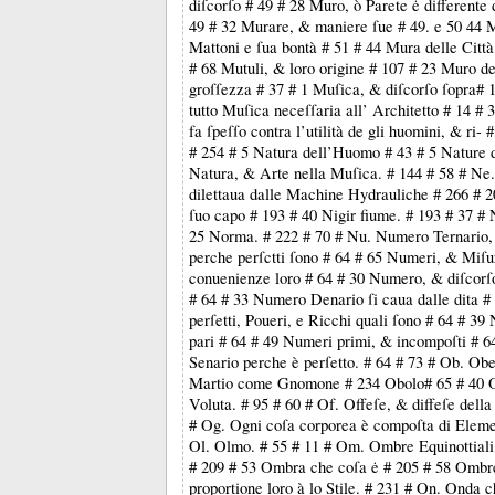
diſcorſo # 49 # 28 Muro, ò Parete ė differente
49 # 32 Murare, & maniere ſue # 49. e 50 44 
Mattoni e ſua bontà # 51 # 44 Mura delle Città,
# 68 Mutuli, & loro origine # 107 # 23 Muro de
groſſezza # 37 # 1 Muſica, & diſcorſo ſopra# 
tutto Muſica neceſſaria all’ Architetto # 14 #
fa ſpeſſo contra l’utilità de gli huomini, & ri- 
# 254 # 5 Natura dell’Huomo # 43 # 5 Nature di
Natura, & Arte nella Muſica. # 144 # 58 # Ne.
dilettaua dalle Machine Hydrauliche # 266 # 2
ſuo capo # 193 # 40 Nigir fiume. # 193 # 37 #
25 Norma. # 222 # 70 # Nu. Numero Ternario
perche perſctti ſono # 64 # 65 Numeri, & Miſu
conuenienze loro # 64 # 30 Numero, & diſcorſo
# 64 # 33 Numero Denario ſi caua dalle dita #
perſetti, Poueri, e Ricchi quali ſono # 64 # 39
pari # 64 # 49 Numeri primi, & incompoſti # 
Senario perche è perſetto. # 64 # 73 # Ob. Ob
Martio come Gnomone # 234 Obolo# 65 # 40 O
Voluta. # 95 # 60 # Of. Offeſe, & diffeſe della 
# Og. Ogni coſa corporea è compoſta di Elemen
Ol. Olmo. # 55 # 11 # Om. Ombre Equinottiali,
# 209 # 53 Ombra che coſa ė # 205 # 58 Ombr
proportione loro à lo Stile. # 231 # On. Onda c