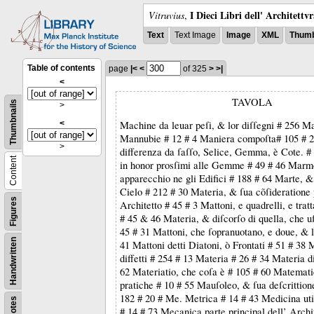
I Dieci Libri dell' Architettv
Vitruvius
,
Text
Text Image
Image
XML
Thumb
Table of contents
page
|<
<
of 325
>
>|
<
TAVOLA
Thumbnails
>
<
Machine da leuar peſi, & lor diſſegni # 256 M
Mannubie # 12 # 4 Maniera compoſta# 105 #
>
differenza da ſaſſo, Selice, Gemma, è Cote. 
Content
in honor prosſimi alle Gemme # 49 # 46 Marm
apparecchio ne gli Edifici # 188 # 64 Marte, &
Cielo # 212 # 30 Materia, & ſua cõſideratione 
Figures
Architetto # 45 # 3 Mattoni, e quadrelli, e trat
# 45 & 46 Materia, & diſcorſo di quella, che uſ
45 # 31 Mattoni, che ſopranuotano, e doue, & l
Handwritten
41 Mattoni detti Diatoni, ò Frontati # 51 # 38 
diffetti # 254 # 13 Materia # 26 # 34 Materia di
62 Materiatio, che coſa è # 105 # 60 Matemat
pratiche # 10 # 55 Mauſoleo, & ſua deſcrittion
182 # 20 # Me. Metrica # 14 # 43 Medicina util
Notes
# 14 # 73 Mecanica parte principal dell’ Archi