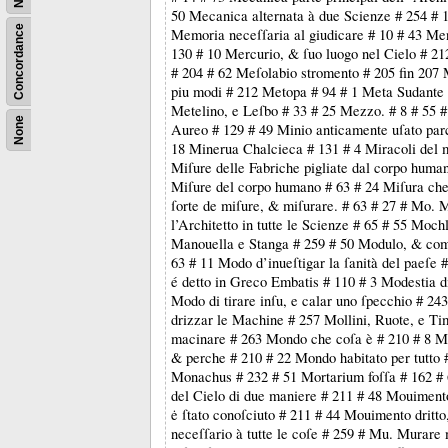
50 Mecanica alternata à due Scienze # 254 # 
Concordance
Memoria neceſſaria al giudicare # 10 # 43 Me
130 # 10 Mercurio, & ſuo luogo nel Cielo # 21
# 204 # 62 Meſolabio stromento # 205 fin 207 
piu modi # 212 Metopa # 94 # 1 Meta Sudante 
Metelino, e Leſbo # 33 # 25 Mezzo. # 8 # 55 #
None
Aureo # 129 # 49 Minio anticamente uſato par
18 Minerua Chalcieca # 131 # 4 Miracoli del 
Miſure delle Fabriche pigliate dal corpo human
Miſure del corpo humano # 63 # 24 Miſura che
ſorte de miſure, & miſurare. # 63 # 27 # Mo. 
l’Architetto in tutte le Scienze # 65 # 55 Moch
Manouella e Stanga # 259 # 50 Modulo, & co
63 # 11 Modo d’inueſtigar la ſanità del paeſe 
é detto in Greco Embatis # 110 # 3 Modestia di
Modo di tirare inſu, e calar uno ſpecchio # 2
drizzar le Machine # 257 Mollini, Ruote, e Ti
macinare # 263 Mondo che coſa è # 210 # 8 Mo
& perche # 210 # 22 Mondo habitato per tutto 
Monachus # 232 # 51 Mortarium foſſa # 162 
del Cielo di due maniere # 211 # 48 Mouimen
ė ſtato conoſciuto # 211 # 44 Mouimento dritto,
neceſſario à tutte le coſe # 259 # Mu. Murare