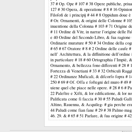
37 # Op. Ope # 107 # 38 Opere publiche, priu
127 # 30 Opera, & operatione # 8 # 16 Opinioni
Filoſofi de i principij # 44 # 8 Oppidum doue è 
# Or. Ornamenti, & origini delle Colonne # 10
inuentione della Colonna # 103 # 71 Origine de
# 11 Ordine di Vitr, in narrar l’origine delle F
e 40 Ordine del Secondo Libro, & ſua ragione 
Ordinarie murature # 50 # 34 Ordine della co
# 65 # 67 Oratore # 8 # 2 Ordine delle cauſe #
nell’ Architettura, & la diffinitione dell’ordine
in particolare # 18 # 60 Ortographia l’Impiė, &
Ornamento, & bellezza ſono differenti # 28 # 
Fortezza di Venetiani # 33 # 32 Orbiculi Raggi
# 22 Ordinanze Muſicali, & diſcorſo ſopra # 1
250 # 69 # Oſ. Oſſa e ſoſtegni del muro # 49 
uiene quel che piace nelle opere. # 28 # 6 # Pa
22 Paleſtre e Xiſti, & lor edificatione, & lor n
Palificata come ſi faccia # 30 # 55 Paludi Gall
Altino, Rauenna, & Acquileg- # gia perche era
44 Paludi come ſian ſane # 29 # 38 Palmo mag
46. 29. & # 65 # 51 Parlare, & ſua origine # 42