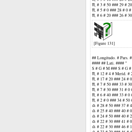
♏ # 3 # 50 ### 29 # 20
♏ # 5 # 0 ### 28 # 0 #
♏ # 6 # 20 ### 26 # 30
[Figure 131]
## Longitudo. # Pars. 
#### ## Lati. #### "
S # G # M ### S # G #
♏ # 12 # 4 # Merid. # 
♏ # 17 # 20 ### 24 # 0
♏ # 7 # 50 ### 33 # 30
♏ # 7 # 30 ### 31 # 0 
♏ # 6 # 40 ### 33 # 0 
♏ # 2 # 0 ### 34 # 50 
♎ # 28 # 50 ### 37 # 4
♎ # 25 # 40 ### 40 # 0
♎ # 24 # 50 ### 40 # 2
♎ # 22 # 30 ### 41 # 0
♎ # 22 # 30 ### 46 # 1
♎ # 23 # 20 ### 46 # 4