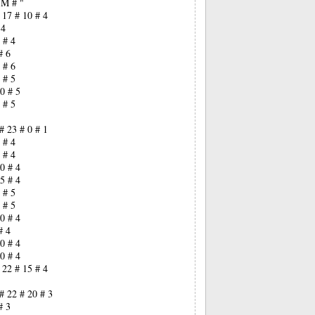
 M # "
 17 # 10 # 4
 4
 # 4
# 6
 # 6
 # 5
0 # 5
 # 5
# 23 # 0 # 1
 # 4
 # 4
0 # 4
5 # 4
 # 5
 # 5
0 # 4
# 4
0 # 4
0 # 4
 22 # 15 # 4
# 22 # 20 # 3
# 3