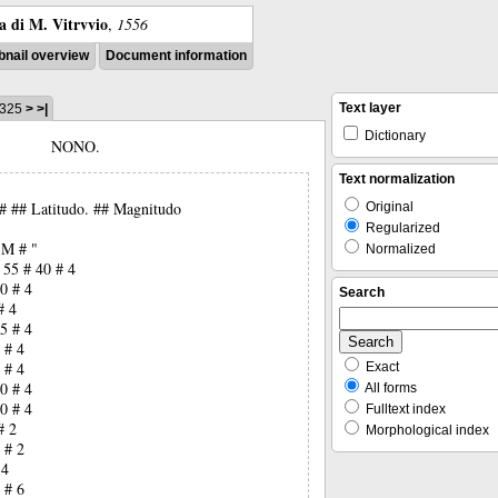
ra di M. Vitrvvio
,
1556
nail overview
Document information
Text layer
 325
>
>|
Dictionary
NONO.
Text normalization
## ## Latitudo. ## Magnitudo
Original
Regularized
 M # "
Normalized
 55 # 40 # 4
0 # 4
Search
# 4
5 # 4
 # 4
 # 4
Exact
0 # 4
All forms
0 # 4
Fulltext index
# 2
Morphological index
 # 2
 4
 # 6