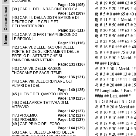
COLONNE.
♌ # 19 # 50 ### 63 # 5
Page: 120 (105)
♌ # 28 # 20 ### 69 # 4
Concordance
[39.] CAP. III. DELLA RAGIONE DORICA.
♍ # 5 # 0 ### 65 # 40 
Page: 124 (109)
[40.] CAP. IIII. DELLA DISTRIBVTIONE DI
♍ # 11 # 10 # Merid. #
DENTRO DELLE CELLE ET
♍ # 15 # 50 ### 67 # 2
DELL’ANTITEMPIO.
♍ # 20 # 50 ### 62 # 5
Page: 126 (111)
[41.] CAP. V. DI FAR I TEMPI SECONDO
♍ # 27 # 50 ### 62 # 1
None
LE REGIONI.
♊ # 23 # 50 ### 65 # 5
Page: 131 (116)
♋ # 16 # 0 ### 65 # 40
[42.] CAP. VI. DELLE RAGIONI DELLE
♋ # 7 # 0 ### 75 # 0 #
PORTE, ET DE GLI ORNAMENTI DELLE
ERTE, O PILASTRATE CHE SI
♋ # 18 # 50 # Merid. #
FANNODINANZI A TEMPI.
## ### Hydræ.
Page: 131 (116)
♌ # 3 # 50 # Merid. ##
[43.] CAP. VII. DELLE RAGION
THOSCANE DE SACRI TEMPI.
♌ # 3 # 10 ### 13 # 10
Page: 136 (121)
♌ # 5 # 10 ### 11 # 30
[44.] CAP. VIII. DELL’ORDINARE GLI
♌ # 5 # 20 ### 14 # 15
ALTARI DE I DEI.
## Longitudo. # Pars. 
Page: 140 (125)
[45.] IL FINE DEL QVARTO LIBRO.
#### ## Lati. #### "
Page: 140 (125)
S # G # M ### S # G #
[46.] DELLA ARCHITETTVRA DI M.
♌ # 7 # 20 # Merid ## 
VITRVVIO.
Page: 142 (127)
♌ # 10 # 10 ### 11 # 5
[47.] PROEMIO.
Page: 142 (127)
♌ # 13 # 10 ### 13 # 4
[48.] PROEMIO.
Page: 142 (127)
♌ # 18 # 40 ### 15 # 2
[49.] CAP. PRIMO DEL FORO.
♌ # 20 # 30 ### 14 # 5
Page: 144 (129)
[50.] CAP. IL. DELLO ERARIO, DELLA
♌ # 18 # 20 ### 17 # 1