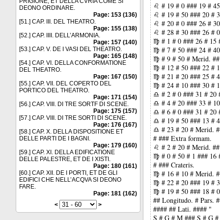
PRIGIONE, ET DELLA CVRIA COME SI
♌ # 19 # 0 ### 19 # 45
DEONO ORDINARE.
♌ # 19 # 50 ### 20 # 3
Page: 153 (136)
[51.] CAP. III. DEL THEATRO.
♌ # 20 # 0 ### 26 # 30
Page: 155 (138)
♌ # 28 # 30 ### 26 # 0
[52.] CAP. IIII. DELL’ARMONIA.
♍ # 1 # 0 ### 26 # 15 
Page: 157 (140)
♍ # 7 # 50 ### 24 # 40
[53.] CAP. V. DE I VASI DEL THEATRO.
Page: 165 (148)
♍ # 9 # 50 # Merid. ##
[54.] CAP. VI. DELLA CONFORMATIONE
♍ # 12 # 50 ### 22 # 1
DEL THEATRO.
♍ # 21 # 20 ### 25 # 4
Page: 167 (150)
[55.] CAP. VII. DEL COPERTO DEL
♍ # 24 # 10 ### 30 # 1
PORTICO DEL THEATRO.
♎ # 2 # 0 ### 31 # 20 
Page: 171 (154)
♎ # 4 # 20 ### 33 # 10
[56.] CAP. VIII. DI TRE SORTF DI SCENE.
♎ # 6 # 0 ### 31 # 20 
Page: 175 (157)
[57.] CAP. VIII. DI TRE SORTI DI SCENE.
♎ # 19 # 50 ### 13 # 4
Page: 176 (167)
♎ # 23 # 20 # Merid. #
[58.] CAP. X. DELLA DISPOSITIONE ET
# ### Extra formam.
DELLE PARTI DE I BAGNI.
Page: 179 (160)
♌ # 2 # 20 # Merid. ##
[59.] CAP. XI. DELLA EDIFICATIONE
♍ # 0 # 50 # 1 ### 16 
DELLE PALESTRE, ET DE I XISTI.
# ### Crateris.
Page: 180 (161)
♍ # 16 # 10 # Merid. #
[60.] CAP. XII. DE I PORTI, ET DE GLI
EDIFICI CHE NELL’ACQVA SI DEONO
♍ # 22 # 20 ### 19 # 3
FARE.
♍ # 19 # 50 ### 18 # 0
Page: 181 (162)
## Longitudo. # Pars. 
<
>
#### ## Lati. #### "
S # G # M ### S # G #