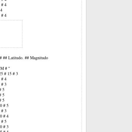
 # 4
 4
 # 4
## ## Latitudo. ## Magnitudo
 M # "
25 # 15 # 3
 # 4
 # 3
# 5
# 5
# 5
0 # 5
 # 3
0 # 4
 # 5
0 # 3
5 # 4