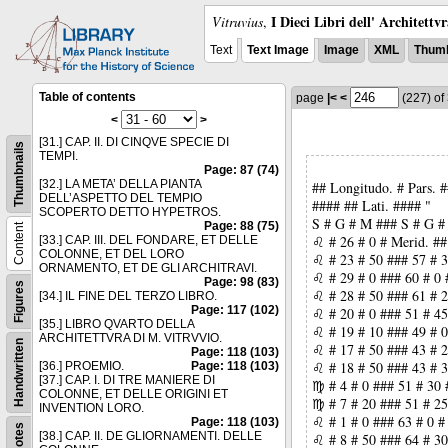
I Dieci Libri dell' Architettv
Vitruvius
,
Text
Text Image
Image
XML
Thumb
Table of contents
page
|<
<
(227)
of
<
>
[31.] CAP. II. DI CINQVE SPECIE DI
Thumbnails
TEMPI.
Page: 87 (74)
[32.] LA META’ DELLA PIANTA
## Longitudo. # Pars. 
DELL’ASPETTO DEL TEMPIO
#### ## Lati. #### "
SCOPERTO DETTO HYPETROS.
S # G # M ### S # G #
Page: 88 (75)
Content
♌ # 26 # 0 # Merid. ##
[33.] CAP. III. DEL FONDARE, ET DELLE
COLONNE, ET DEL LORO
♌ # 23 # 50 ### 57 # 3
ORNAMENTO, ET DE GLI ARCHITRAVI.
♌ # 29 # 0 ### 60 # 0 
Page: 98 (83)
Figures
♌ # 28 # 50 ### 61 # 2
[34.] IL FINE DEL TERZO LIBRO.
Page: 117 (102)
♌ # 20 # 0 ### 51 # 45
[35.] LIBRO QVARTO DELLA
♌ # 19 # 10 ### 49 # 0
ARCHITETTVRA DI M. VITRVVIO.
Handwritten
♌ # 17 # 50 ### 43 # 2
Page: 118 (103)
♌ # 18 # 50 ### 43 # 3
[36.] PROEMIO.
Page: 118 (103)
[37.] CAP. I. DI TRE MANIERE DI
♍ # 4 # 0 ### 51 # 30 
COLONNE, ET DELLE ORIGINI ET
♍ # 7 # 20 ### 51 # 25
INVENTION LORO.
♌ # 1 # 0 ### 63 # 0 #
Page: 118 (103)
Notes
[38.] CAP. II. DE GLIORNAMENTI. DELLE
♌ # 8 # 50 ### 64 # 30